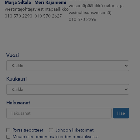
Marja Siltala
Meri Rajaniemi
ARKKINAT
viestintäpäällikkö (talous- ja
viestintäjohtaja
viestintäpäällikkö
vastuullisuusviestintä)
010 570 2290
010 570 2627
RA
010 570 2296
UUTISHUONE
HTEYSTIEDOT
Vuosi
Kuukausi
Hakusanat
Pörssitiedotteet
Johdon liiketoimet
Muutokset omien osakkeiden omistuksessa