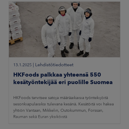
|
Lehdistötiedotteet
13.1.2025
HKFoods palkkaa yhteensä 550
kesätyöntekijää eri puolille Suomea
HKFoods tarvitsee satoja määräaikaisia työntekijöitä
sesonkiapulaisiksi tulevana kesänä. Kesätöitä voi hakea
yhtiön Vantaan, Mikkelin, Outokummun, Forssan,
Rauman sekä Euran yksiköistä