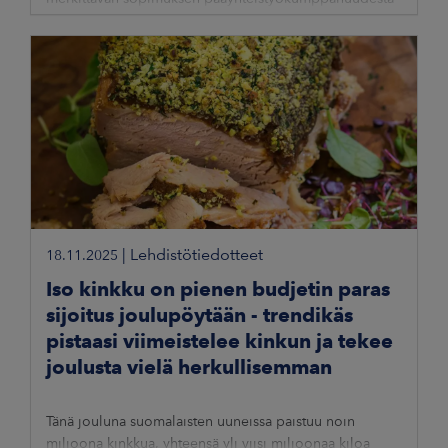
vuosille 2026–2028. Kolmivuotinen kumppanuus kattaa
sekä talvi- että kesäolympialaiset
|
Lehdistötiedotteet
18.11.2025
Iso kinkku on pienen budjetin paras
sijoitus joulupöytään - trendikäs
pistaasi viimeistelee kinkun ja tekee
joulusta vielä herkullisemman
Tänä jouluna suomalaisten uuneissa paistuu noin
miljoona kinkkua, yhteensä yli viisi miljoonaa kiloa