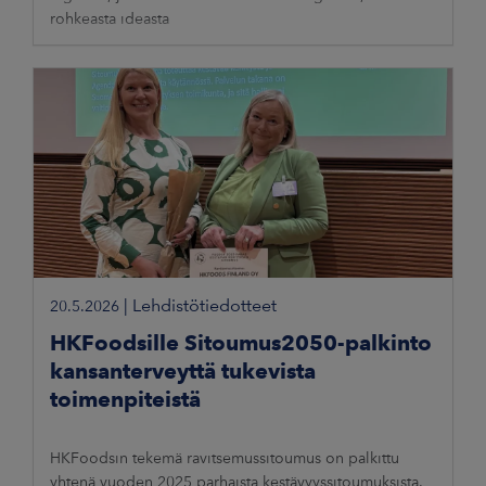
rohkeasta ideasta
|
Lehdistötiedotteet
20.5.2026
HKFoodsille Sitoumus2050-palkinto
kansanterveyttä tukevista
toimenpiteistä
HKFoodsin tekemä ravitsemussitoumus on palkittu
yhtenä vuoden 2025 parhaista kestävyyssitoumuksista.