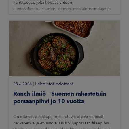
hankkeessa, joka kokoaa yhteen
elintarviketeollisuuden, kaupan, maataloustuottajat ja
asiantuntijat. Tavoitteena on vähentää maatalouden
|
Lehdistötiedotteet
23.6.2026
Ranch-ilmiö – Suomen rakastetuin
porsaanpihvi jo 10 vuotta
On olemassa makuja, jotka tulevat osaksi yhteisiä
ruokahetkiä ja -muistoja. HK® Viljaporsaan fileepihvi