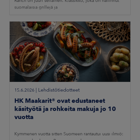
Ranch on juuri sellainen. Klassikko, joka on hallinnut
suomalaisia grillejä ja
|
Lehdistötiedotteet
15.6.2026
HK Maakarit® ovat edustaneet
käsityötä ja rohkeita makuja jo 10
vuotta
Kymmenen vuotta sitten Suomeen rantautui uusi ilmiö: