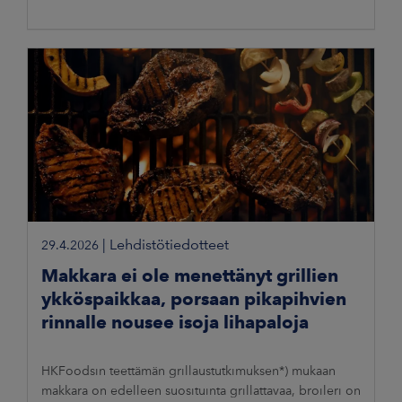
|
Lehdistötiedotteet
29.4.2026
Makkara ei ole menettänyt grillien
ykköspaikkaa, porsaan pikapihvien
rinnalle nousee isoja lihapaloja
HKFoodsin teettämän grillaustutkimuksen*) mukaan
makkara on edelleen suosituinta grillattavaa, broileri on