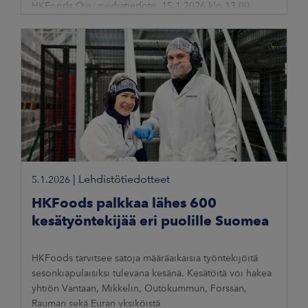
HKFoods Oyj, mediatiedote, 15.1.2026 klo 13.00
|
Lehdistötiedotteet
5.1.2026
HKFoods palkkaa lähes 600
kesätyöntekijää eri puolille Suomea
HKFoods tarvitsee satoja määräaikaisia työntekijöitä
sesonkiapulaisiksi tulevana kesänä. Kesätöitä voi hakea
yhtiön Vantaan, Mikkelin, Outokummun, Forssan,
Rauman sekä Euran yksiköistä