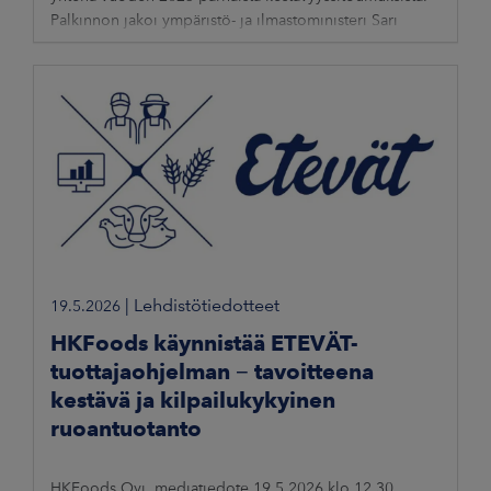
Palkinnon jakoi ympäristö- ja ilmastoministeri Sari
Multala 20.5.2026 Suomen kestävän
|
Lehdistötiedotteet
19.5.2026
HKFoods käynnistää ETEVÄT-
tuottajaohjelman − tavoitteena
kestävä ja kilpailukykyinen
ruoantuotanto
HKFoods Oyj, mediatiedote 19.5.2026 klo 12.30