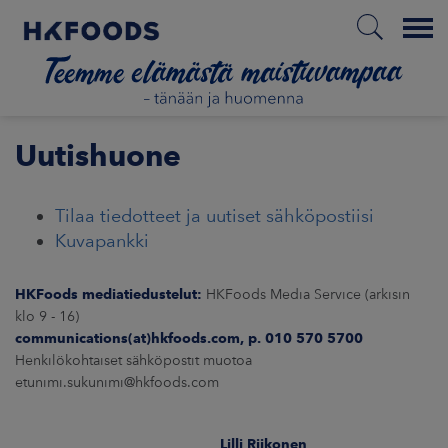
Menu
ETUSIVU
Uutishuone
Tilaa tiedotteet ja uutiset sähköpostiisi
FI
Kuvapankki
HKFoods mediatiedustelut:
HKFoods Media Service (arkisin
ETOA MEISTÄ
klo 9 - 16)
communications(at)hkfoods.com, p. 010 570 5700
STUULLISUUS
Henkilökohtaiset sähköpostit muotoa
etunimi.sukunimi@hkfoods.com
JOITTAJAT
Lilli Riikonen