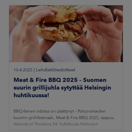
|
Lehdistötiedotteet
10.4.2025
Meat & Fire BBQ 2025 – Suomen
suurin grillijuhla sytyttää Helsingin
huhtikuussa!
BBQ-fanien odotus on päättynyt – Pohjoismaiden
kuumin grillifestivaali, Meat & Fire BBQ 2025, saapuu
Helsinkiin! Torstaina 24. huhtikuuta Helsingin
Olympiastadionin Pohjoisella Stadiontorilla