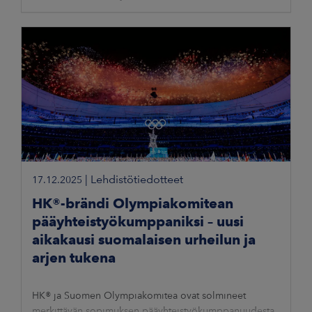
|
Lehdistötiedotteet
17.12.2025
HK®-brändi Olympiakomitean
pääyhteistyökumppaniksi – uusi
aikakausi suomalaisen urheilun ja
arjen tukena
HK® ja Suomen Olympiakomitea ovat solmineet
merkittävän sopimuksen pääyhteistyökumppanuudesta