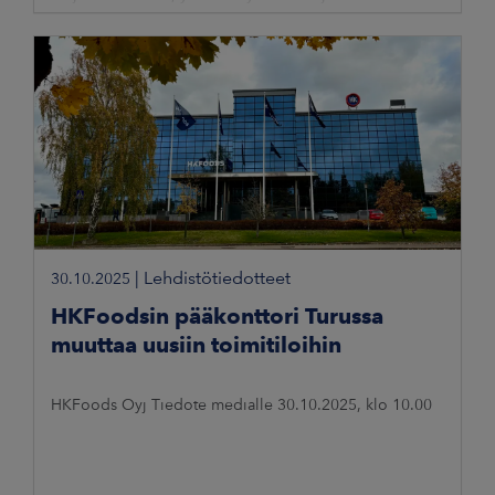
juhlan tärkeintä ruokaa. Joulun sijoittuminen keskelle
viikkoa tuo tavallista enemmän
|
Lehdistötiedotteet
30.10.2025
HKFoodsin pääkonttori Turussa
muuttaa uusiin toimitiloihin
HKFoods Oyj Tiedote medialle 30.10.2025, klo 10.00