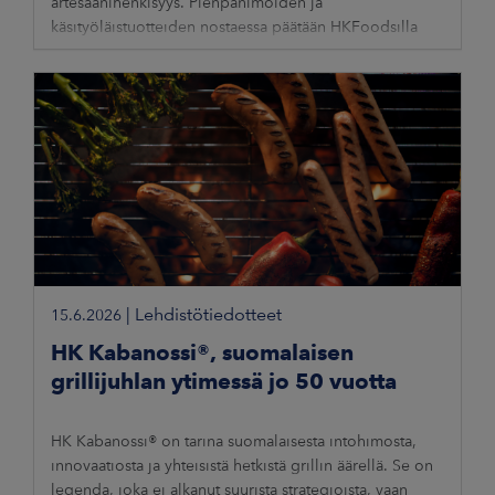
artesaanihenkisyys. Pienpanimoiden ja
käsityöläistuotteiden nostaessa päätään HKFoodsilla
tunnistettiin, että myös makkarakulttuuriin
|
Lehdistötiedotteet
15.6.2026
HK Kabanossi®, suomalaisen
grillijuhlan ytimessä jo 50 vuotta
HK Kabanossi® on tarina suomalaisesta intohimosta,
innovaatiosta ja yhteisistä hetkistä grillin äärellä. Se on
legenda, joka ei alkanut suurista strategioista, vaan