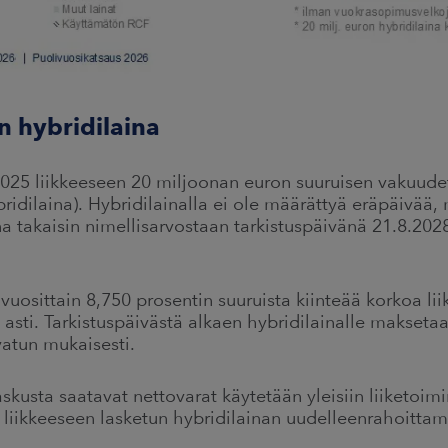
n hybridilaina
025 liikkeeseen 20 miljoonan euron suuruisen vakuude
bridilaina). Hybridilainalla ei ole määrättyä eräpäivää
na takaisin nimellisarvostaan tarkistuspäivänä 21.8.202
vuosittain 8,750 prosentin suuruista kiinteää korkoa l
 asti. Tarkistuspäivästä alkaen hybridilainalle makset
vatun mukaisesti.
skusta saatavat nettovarat käytetään yleisiin liiketoimin
8 liikkeeseen lasketun hybridilainan uudelleenrahoittam