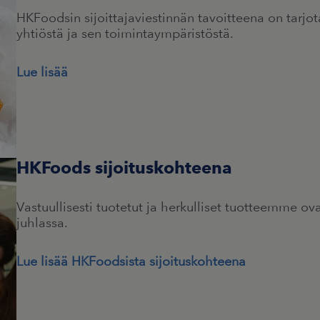
HKFoodsin sijoittajaviestinnän tavoitteena on tarjo
yhtiöstä ja sen toimintaympäristöstä.
Lue lisää
HKFoods sijoituskohteena
Vastuullisesti tuotetut ja herkulliset tuotteemme ov
juhlassa.
Lue lisää HKFoodsista sijoituskohteena