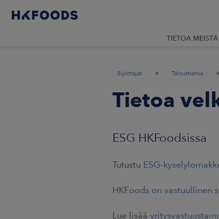
TIETOA MEISTÄ
»
Sijoittajat
Taloustietoa
Tietoa velk
ESG HKFoodsissa
Tutustu
ESG-kyselylomakk
HKFoods on vastuullinen s
Lue lisää
yritysvastuusta