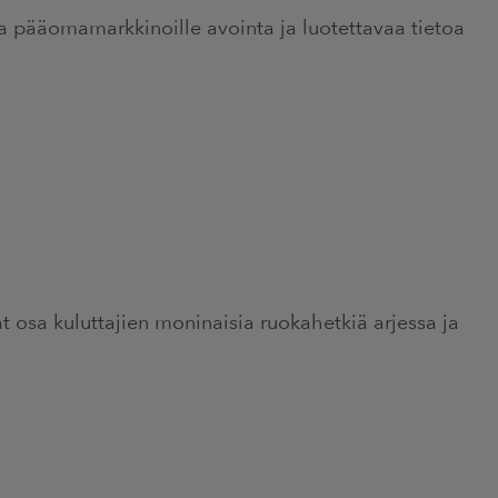
ta pääomamarkkinoille avointa ja luotettavaa tietoa
at osa kuluttajien moninaisia ruokahetkiä arjessa ja