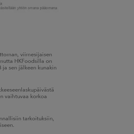
ttoman, viimesijaisen
, mutta HKFoodsilla on
8 ja sen jälkeen kunakin
iikkeeseenlaskupäivästä
aan vaihtuvaa korkoa
nallisiin tarkoituksiin,
iseen.