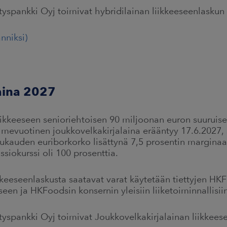
yspankki Oyj toimivat hybridilainan liikkeeseenlaskun 
nniksi)
aina 2027
iikkeeseen senioriehtoisen 90 miljoonan euron suuruis
lmevuotinen joukkovelkakirjalaina erääntyy 17.6.2027,
kauden euriborkorko lisättynä 7,5 prosentin marginaal
siokurssi oli 100 prosenttia.
kkeeseenlaskusta saatavat varat käytetään tiettyjen H
een ja HKFoodsin konsernin yleisiin liiketoiminnallisiin
yspankki Oyj toimivat Joukkovelkakirjalainan liikkeese