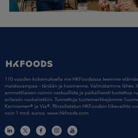
110 vuoden kokemuksella me HKFoodsissa teemme elämäs
maistuvampaa – tänään ja huomenna. Valmistamme lähes 3
ammattilaisen voimin vastuullista ja paikallisesti tuotettua r
erilaisiin ruokahetkiin. Tunnettuja tuotemerkkejämme Suom
Kariniemen® ja Via®. Pörssilistatun HKFoodsin liikevaihto v
noin 1 mrd. euroa. www.hkfoods.com