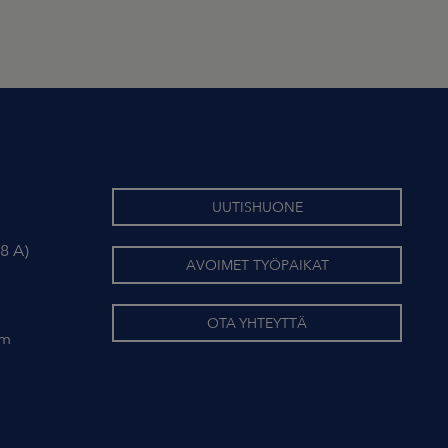
UUTISHUONE
8 A)
AVOIMET TYÖPAIKAT
OTA YHTEYTTÄ
om