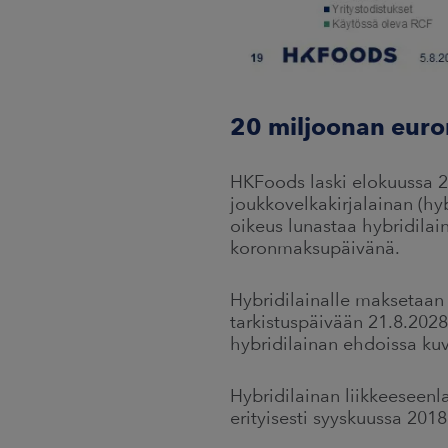
20 miljoonan euro
HKFoods laski elokuussa 2
joukkovelkakirjalainan (hy
oikeus lunastaa hybridilai
koronmaksupäivänä.
Hybridilainalle maksetaan 
tarkistuspäivään 21.8.2028
hybridilainan ehdoissa ku
Hybridilainan liikkeeseenla
erityisesti syyskuussa 201