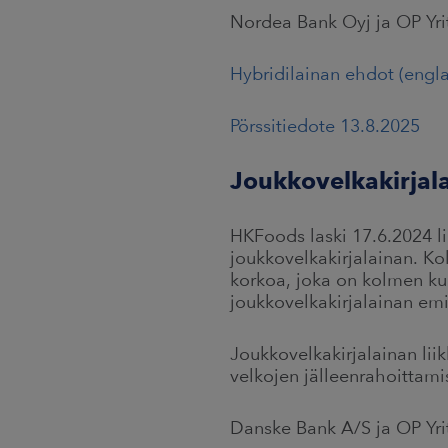
Nordea Bank Oyj ja OP Yrit
Hybridilainan ehdot (engla
Pörssitiedote 13.8.2025
Joukkovelkakirjal
HKFoods laski 17.6.2024 l
joukkovelkakirjalainan. Ko
korkoa, joka on kolmen kuu
joukkovelkakirjalainan emis
Joukkovelkakirjalainan lii
velkojen jälleenrahoittamis
Danske Bank A/S ja OP Yrit