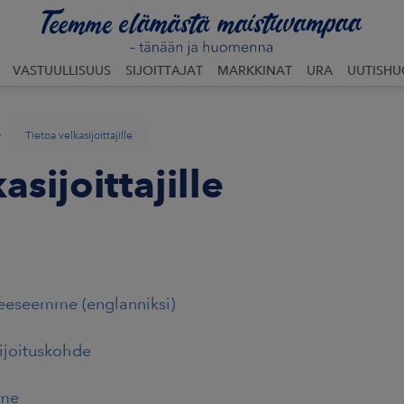
VASTUULLISUUS
SIJOITTAJAT
MARKKINAT
URA
UUTISH
»
Tietoa velkasijoittajille
asijoittajille
eeseemme (englanniksi)
ijoituskohde
mme