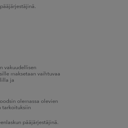
pääjärjestäjinä.
en vakuudellisen
 sille maksetaan vaihtuvaa
illa ja
KFoodsin olemassa olevien
 tarkoituksiin
enlaskun pääjärjestäjinä.