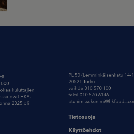
Yhteystiedot
PL 50 (Lemminkäisenkatu 14-1
tä
20521 Turku
 000
vaihde 010 570 100
uokaa kuluttajien
faksi 010 570 6146
essa ovat HK®,
etunimi.sukunimi@hkfoods.c
uonna 2025 oli
Tietosuoja
Käyttöehdot