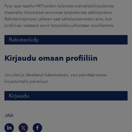
Pysy ajan tasalla HKFoodsin tulevista uramahdollisuuksista
tilaamalla ilmoitukset avoimista työpaikoista sähköpostiisi.
Rekisteröitymisen jälkeen saat sähköpostiviestin aina, kun
profiiliasi vastaava avoin työpaikka julkaistaan sivuillamme.
Rekisteröidy
Kirjaudu omaan profiiliin
Jos olet jo lähettänyt hakemuksen, voit päivittää tietosi
kirjautumalla palveluun.
Kirjaudu
JAA