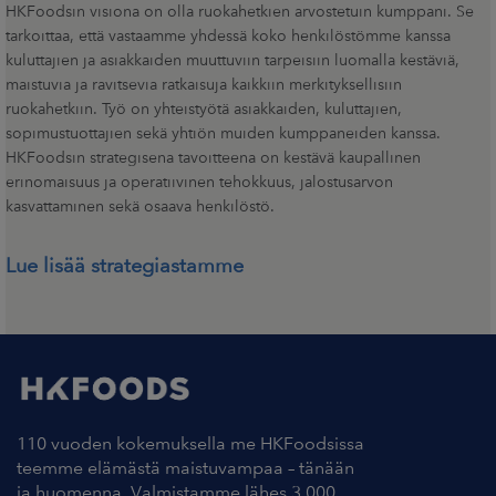
HKFoodsin visiona on olla ruokahetkien arvostetuin kumppani. Se
tarkoittaa, että vastaamme yhdessä koko henkilöstömme kanssa
kuluttajien ja asiakkaiden muuttuviin tarpeisiin luomalla kestäviä,
maistuvia ja ravitsevia ratkaisuja kaikkiin merkityksellisiin
ruokahetkiin. Työ on yhteistyötä asiakkaiden, kuluttajien,
sopimustuottajien sekä yhtiön muiden kumppaneiden kanssa.
HKFoodsin strategisena tavoitteena on kestävä kaupallinen
erinomaisuus ja operatiivinen tehokkuus, jalostusarvon
kasvattaminen sekä osaava henkilöstö.
Lue lisää strategiastamme
110 vuoden kokemuksella me HKFoodsissa
teemme elämästä maistuvampaa – tänään
ja huomenna. Valmistamme lähes 3 000