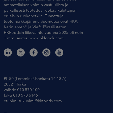
ammattilaisen voimin vastuullista ja
paikallisesti tuotettua ruokaa kuluttajien
erilaisiin ruokahetkiin. Tunnettuja
tuotemerkkejämme Suomessa ovat HK®,
Kariniemen® ja Via®. Pörssilistatun
HKFoodsin liikevaihto vuonna 2025 oli noin
1 mrd. euroa. www.hkfoods.com
Yhteystiedot
PL 50 (Lemminkäisenkatu 14-18 A)
20521 Turku
vaihde 010 570 100
faksi 010 570 6146
etunimi.sukunimi@hkfoods.com