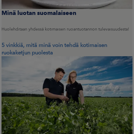
Minä luotan suomalaiseen
Huolehditaan yhdessä kotimaisen ruoantuotannon tulevaisuudesta!
5 vinkkiä, mitä minä voin tehdä kotimaisen
ruokaketjun puolesta