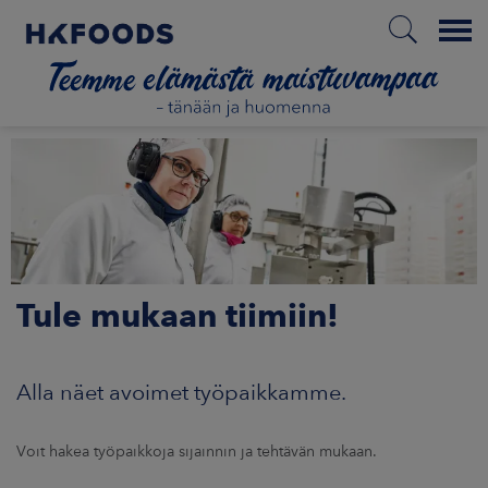
Menu
ETUSIVU
FI
Tule mukaan tiimiin!
ETOA MEISTÄ
STUULLISUUS
Alla näet avoimet työpaikkamme.
JOITTAJAT
Voit hakea työpaikkoja sijainnin ja tehtävän mukaan.