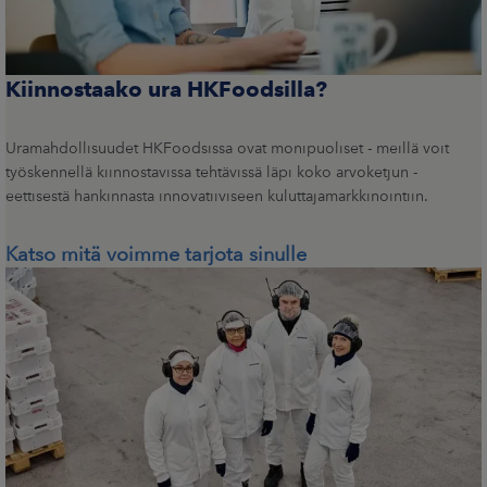
Kiinnostaako ura HKFoodsilla?
Uramahdollisuudet HKFoodsissa ovat monipuoliset - meillä voit
työskennellä kiinnostavissa tehtävissä läpi koko arvoketjun -
eettisestä hankinnasta innovatiiviseen kuluttajamarkkinointiin.
Katso mitä voimme tarjota sinulle