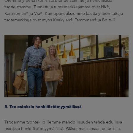
Olemme ylpeitä ikonisista brändeistämme ja herkullisista
tuotteistamme. Tunnettuja tuotemerkkejämme ovat HK®,
Kariniemen® ja Via®, Kumppanuuksiemme kautta yhtiön tuttuja
tuotemerkkejä ovat myös Kivikylän®, Tamminen® ja Boltsi®.
5. Tee ostoksia henkilöstömyymälässä
Tarjoamme työntekijöillemme mahdollisuuden tehdä edullisia
ostoksia henkilöstömyymälässä. Pääset maistamaan uutuuksia,