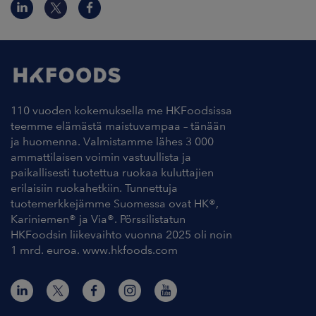
110 vuoden kokemuksella me HKFoodsissa
teemme elämästä maistuvampaa – tänään
ja huomenna. Valmistamme lähes 3 000
ammattilaisen voimin vastuullista ja
paikallisesti tuotettua ruokaa kuluttajien
erilaisiin ruokahetkiin. Tunnettuja
tuotemerkkejämme Suomessa ovat HK®,
Kariniemen® ja Via®. Pörssilistatun
HKFoodsin liikevaihto vuonna 2025 oli noin
1 mrd. euroa. www.hkfoods.com