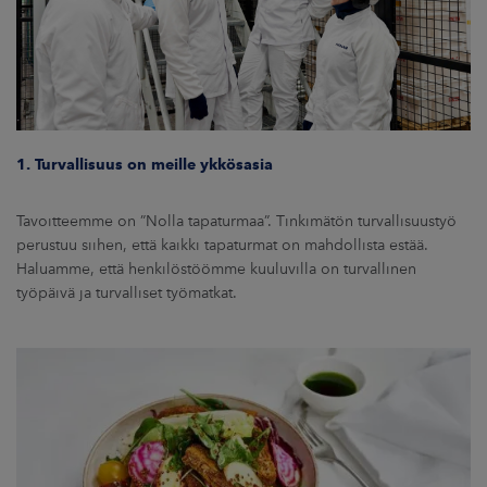
ARKKINAT
RA
UUTISHUONE
1. Turvallisuus on meille ykkösasia
HTEYSTIEDOT
Tavoitteemme on ”Nolla tapaturmaa”. Tinkimätön turvallisuustyö
perustuu siihen, että kaikki tapaturmat on mahdollista estää.
Haluamme, että henkilöstöömme kuuluvilla on turvallinen
työpäivä ja turvalliset työmatkat.