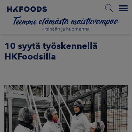
Menu
ETUSIVU
10 syytä työskennellä
HKFoodsilla
FI
ETOA MEISTÄ
STUULLISUUS
JOITTAJAT