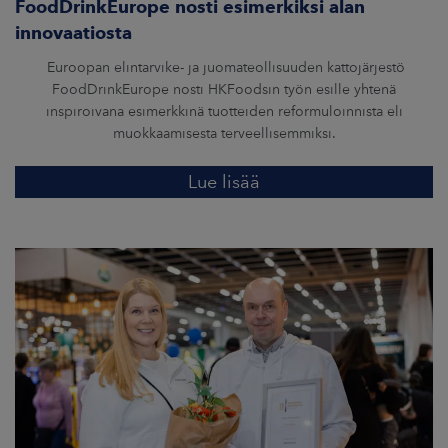
FoodDrinkEurope nosti esimerkiksi alan
innovaatiosta
Euroopan elintarvike- ja juomateollisuuden kattojärjestö
FoodDrinkEurope nosti HKFoodsin työn esille yhtenä
inspiroivana esimerkkinä tuotteiden reformuloinnista eli
muokkaamisesta terveellisemmiksi.
Lue lisää