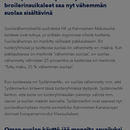
broilerinsuikaleet saa nyt vähemmän
suolaa sisältävinä
Suolavähennyksellä uudistetut HK ja Kariniemen Makusuola-
tuotteet ovat tuttuja, jo pitkään myynnissä olleita tuotteita.
Suolavähennys on merkitty selkeästi pakkaukseen. Eri
tuoteryhmissä ja tuotteissa suolaa on vähennetty eri määriä. Kun
pakkauksessa on merkintä ”vähemmän suolaa”, on suolaa
vähennetty vähintään 25 prosenttia ja tuotteissa on merkintä:
”Tuttu maku, 25 % vähemmän suolaa”.
Kun tuotteessa on Sydänmerkki, on suolaa vähennetty niin, että
Sydänmerkin kriteerit tässä tuoteryhmässä täyttyvät. Sydänmerkki
kertoo, että tuote on tuoteryhmässään parempi valinta mm.
rasvan ja suolan määrän kannalta. Sydänmerkin ovat saaneet nyt
suolavähennyksen myötä esimerkiksi Kariniemen Kananpojan
ikoniset hunajamarinoidut fileesuikaleet.
Oman suolan käyttö jää monelta arvailuksi