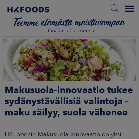
Menu
ETUSIVU
FI
Makusuola-innovaatio tukee
ETOA MEISTÄ
sydänystävällisiä valintoja –
maku säilyy, suola vähenee
STUULLISUUS
JOITTAJAT
HKFoodsin Makusuola-innovaatio on yksi