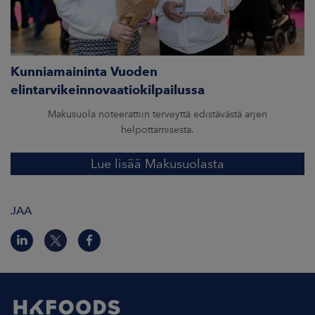
Kunniamaininta Vuoden
elintarvikeinnovaatiokilpailussa
Makusuola noteerattiin terveyttä edistävästä arjen
helpottamisesta.
Lue lisää Makusuolasta
JAA