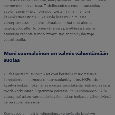
arvioiminen on vaikeaa. Todellisuudessa naisilla suositeltava
suolan saanti ylittyy noin puolitoista- ja miehillä noin
kaksinkertaisesti***). Liika suola lisää muun muassa
verenpainetaudin ja aivohalvauksen riskiä sekä altistaa
osteoporoosille. Jo pieni vähennys päivittäisessä suolan
saannissa vähentäisi merkittävästi suolan terveyshaittoja
väestötasolla.
Moni suomalainen on valmis vähentämään
suolaa
Uudet ravitsemussuositukset ovat herätelleet suomalaisia
kiinnittämään huomiota omaan suolankäyttöön. HKFoodsin
kyselyn mukaan joka neljäs muistaa suosituksista, että suolaa saisi
syödä korkeintaan 5 grammaa päivässä. Reilu kolmannes (37 %
vastaajista) aikoo varmuudella vähentää tai harkitsee vähentävänsä
omaa suolamääräänsä.
Keinot suolan määrän vähentämiseksi eivät ole kyselyyn