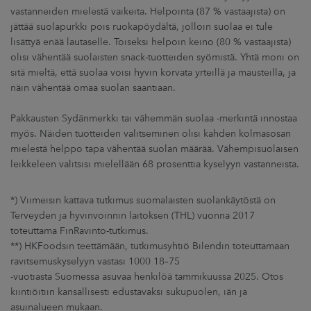
vastanneiden mielestä vaikeita. Helpointa (87 % vastaajista) on
jättää suolapurkki pois ruokapöydältä, jolloin suolaa ei tule
lisättyä enää lautaselle. Toiseksi helpoin keino (80 % vastaajista)
olisi vähentää suolaisten snack-tuotteiden syömistä. Yhtä moni on
sitä mieltä, että suolaa voisi hyvin korvata yrteillä ja mausteilla, ja
näin vähentää omaa suolan saantiaan.
Pakkausten Sydänmerkki tai vähemmän suolaa -merkintä innostaa
myös. Näiden tuotteiden valitseminen olisi kahden kolmasosan
mielestä helppo tapa vähentää suolan määrää. Vähempisuolaisen
leikkeleen valitsisi mielellään 68 prosenttia kyselyyn vastanneista.
*) Viimeisin kattava tutkimus suomalaisten suolankäytöstä on
Terveyden ja hyvinvoinnin laitoksen (THL) vuonna 2017
toteuttama FinRavinto-tutkimus.
**) HKFoodsin teettämään, tutkimusyhtiö Bilendin toteuttamaan
ravitsemuskyselyyn vastasi 1000 18–75
-vuotiasta Suomessa asuvaa henkilöä tammikuussa 2025. Otos
kiintiöitiin kansallisesti edustavaksi sukupuolen, iän ja
asuinalueen mukaan.