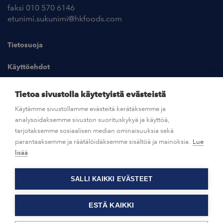
faksi 010 570 6146
etunimi.sukunimi@hkfoods.com
Tietosuoja
Käyttöehdot
Kuvapankki
Tietoa sivustolla käytetyistä evästeistä
Käytämme sivustollamme evästeitä kerätäksemme ja
analysoidaksemme sivuston suorituskykyä ja käyttöä,
UUTISHUONE
tarjotaksemme sosiaalisen median ominaisuuksia sekä
parantaaksemme ja räätälöidäksemme sisältöä ja mainoksia.
Lue
AVOIMET TYÖPAIKAT
lisää
SALLI KAIKKI EVÄSTEET
OTA YHTEYTTÄ
ESTÄ KAIKKI
© HKFoods 2026