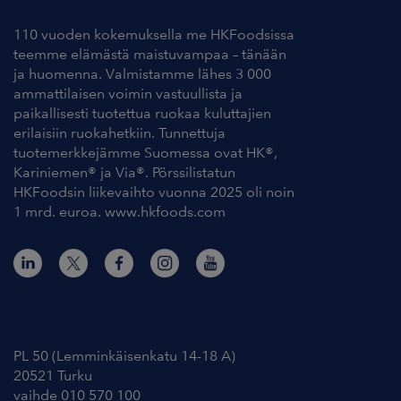
110 vuoden kokemuksella me HKFoodsissa
teemme elämästä maistuvampaa – tänään
ja huomenna. Valmistamme lähes 3 000
ammattilaisen voimin vastuullista ja
paikallisesti tuotettua ruokaa kuluttajien
erilaisiin ruokahetkiin. Tunnettuja
tuotemerkkejämme Suomessa ovat HK®,
Kariniemen® ja Via®. Pörssilistatun
HKFoodsin liikevaihto vuonna 2025 oli noin
1 mrd. euroa. www.hkfoods.com
Yhteystiedot
PL 50 (Lemminkäisenkatu 14-18 A)
20521 Turku
vaihde 010 570 100