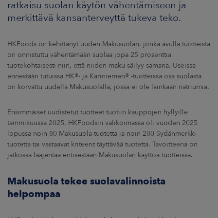
ratkaisu suolan käytön vähentämiseen ja
ARKKINAT
merkittävä kansanterveyttä tukeva teko.
RA
HKFoods on kehittänyt uuden Makusuolan, jonka avulla tuotteista
on onnistuttu vähentämään suolaa jopa 25 prosenttia
UUTISHUONE
tuotekohtaisesti niin, että niiden maku säilyy samana. Useissa
HTEYSTIEDOT
ennestään tutuissa HK®- ja Kariniemen® -tuotteissa osa suolasta
on korvattu uudella Makusuolalla, jossa ei ole lainkaan natriumia.
Ensimmäiset uudistetut tuotteet tuotiin kauppojen hyllyille
tammikuussa 2025. HKFoodsin valikoimassa oli vuoden 2025
lopussa noin 80 Makusuola-tuotetta ja noin 200 Sydänmerkki-
tuotetta tai vastaavat kriteerit täyttävää tuotetta. Tavoitteena on
jatkossa laajentaa entisestään Makusuolan käyttöä tuotteissa.
Makusuola tekee suolavalinnoista
helpompaa