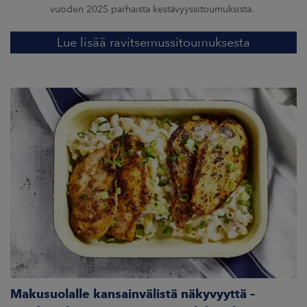
vuoden 2025 parhaista kestävyyssitoumuksista.
Lue lisää ravitsemussitoumuksesta
Makusuolalle kansainvälistä näkyvyyttä –