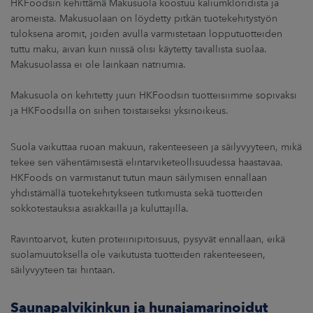
HKFoodsin kehittämä Makusuola koostuu kaliumkloridista ja
aromeista. Makusuolaan on löydetty pitkän tuotekehitystyön
tuloksena aromit, joiden avulla varmistetaan lopputuotteiden
tuttu maku, aivan kuin niissä olisi käytetty tavallista suolaa.
Makusuolassa ei ole lainkaan natriumia.
Makusuola on kehitetty juuri HKFoodsin tuotteisiimme sopivaksi
ja HKFoodsilla on siihen toistaiseksi yksinoikeus.
Suola vaikuttaa ruoan makuun, rakenteeseen ja säilyvyyteen, mikä
tekee sen vähentämisestä elintarviketeollisuudessa haastavaa.
HKFoods on varmistanut tutun maun säilymisen ennallaan
yhdistämällä tuotekehitykseen tutkimusta sekä tuotteiden
sokkotestauksia asiakkailla ja kuluttajilla.
Ravintoarvot, kuten proteiinipitoisuus, pysyvät ennallaan, eikä
suolamuutoksella ole vaikutusta tuotteiden rakenteeseen,
säilyvyyteen tai hintaan.
Saunapalvikinkun ja hunajamarinoidut