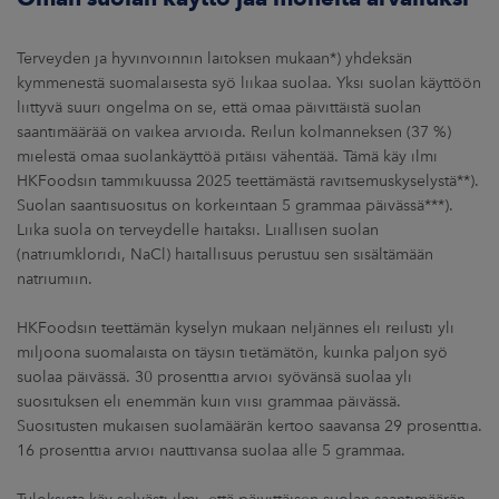
Terveyden ja hyvinvoinnin laitoksen mukaan*) yhdeksän
kymmenestä suomalaisesta syö liikaa suolaa. Yksi suolan käyttöön
liittyvä suuri ongelma on se, että omaa päivittäistä suolan
saantimäärää on vaikea arvioida. Reilun kolmanneksen (37 %)
mielestä omaa suolankäyttöä pitäisi vähentää. Tämä käy ilmi
HKFoodsin tammikuussa 2025 teettämästä ravitsemuskyselystä**).
Suolan saantisuositus on korkeintaan 5 grammaa päivässä***).
Liika suola on terveydelle haitaksi. Liiallisen suolan
(natriumkloridi, NaCl) haitallisuus perustuu sen sisältämään
natriumiin.
HKFoodsin teettämän kyselyn mukaan neljännes eli reilusti yli
miljoona suomalaista on täysin tietämätön, kuinka paljon syö
suolaa päivässä. 30 prosenttia arvioi syövänsä suolaa yli
suosituksen eli enemmän kuin viisi grammaa päivässä.
Suositusten mukaisen suolamäärän kertoo saavansa 29 prosenttia.
16 prosenttia arvioi nauttivansa suolaa alle 5 grammaa.
Tuloksista käy selvästi ilmi, että päivittäisen suolan saantimäärän