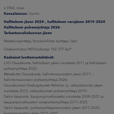
s.1968, mies
Kansalaisuus:
Suomi
Hallituksen jäsen 2024–, h
allituksen varajäsen 2019–2024
Hallituksen
puheenjohtaja
2026–
Tarkastusvaliokunnan jäsen
Maatalousyrittäjä, broilerinlihan tuottaja, Salo
Osakeomistus HKFoodsissa: 182 377 kpl*
Keskeiset luottamustehtävät:
LSO Osuuskunta, hallituksen jäsen vuodesta 2011 ja hallituksen
puheenjohtaja 2022–
Metsäliitto Osuuskunta, hallintoneuvoston jäsen 2017– ,
hallintoneuvoston puheenjohtaja 2026–
Osuuskuntien Keskusjärjestö Pellervo ry, valtuuskunnan jäsen
vuodesta 2012, valtuuskunnan puheenjohtaja 2019–
Salon kaupunki, kaupunginvaltuutettu vuodesta 2009–2025 ja
kaupunginvaltuuston varapuheenjohtaja 2017–2025
Salon kaupunki, puheenjohtajaneuvoston jäsen 2017–2025,
konsernijaoston jäsen 2021–2025