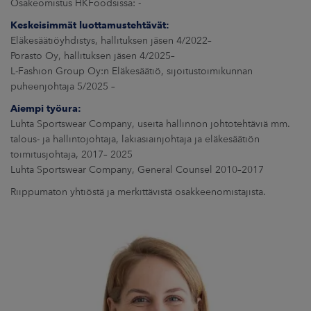
Osakeomistus HKFoodsissa: -
Keskeisimmät luottamustehtävät:
Eläkesäätiöyhdistys, hallituksen jäsen 4/2022–
Porasto Oy, hallituksen jäsen 4/2025–
L-Fashion Group Oy:n Eläkesäätiö, sijoitustoimikunnan
puheenjohtaja 5/2025 –
Aiempi työura:
Luhta Sportswear Company, useita hallinnon johtotehtäviä mm.
talous- ja hallintojohtaja, lakiasiainjohtaja ja eläkesäätiön
toimitusjohtaja, 2017– 2025
Luhta Sportswear Company, General Counsel 2010–2017
Riippumaton yhtiöstä ja merkittävistä osakkeenomistajista.