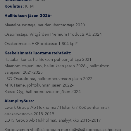
Koulutus:
KTM
Hallituksen jäsen 2026-
Maatalousyrittäjä, naudanlihantuottaja 2020
Osaomistaja, Viltgården Premium Products Ab 2024
Osakeomistus HKFoodsissa: 1 804 kpl*
Keskeisimmät luottamustehtävät:
Hattulan kunta, hallituksen puheenjohtaja 2021–
Maanomistajainliitto, hallituksen jäsen 2026–, hallituksen
varajäsen 2021-2025
LSO Osuuskunta, hallintoneuvoston jäsen 2022–
MTK Häme, johtokunnan jäsen 2022–
Raisio Oyj, hallintoneuvoston jäsen 2024–
Aiempi työura:
Ework Group Ab (Tukholma / Helsinki / Kööpenhamina),
asiakasvastaava 2018–2019
LOTS Group Ab (Tukholma), analyytikko 2016–2017
Riippuvainen yhtiöstä johtuen merkittävästä toimittajasuhteesta