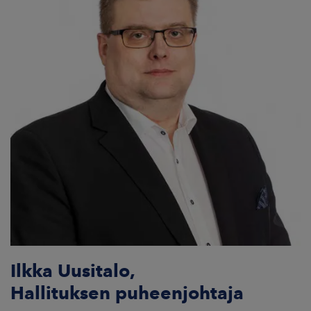
ARKKINAT
RA
UUTISHUONE
HTEYSTIEDOT
Ilkka Uusitalo,
Hallituksen puheenjohtaja