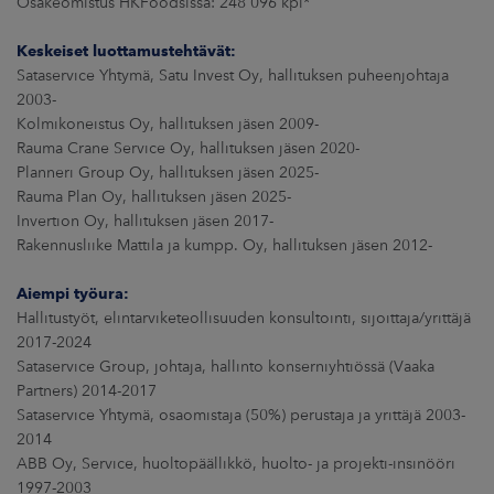
Osakeomistus HKFoodsissa: 248 096 kpl*
Keskeiset luottamustehtävät:
Sataservice Yhtymä, Satu Invest Oy, hallituksen puheenjohtaja
2003-
Kolmikoneistus Oy, hallituksen jäsen 2009-
Rauma Crane Service Oy, hallituksen jäsen 2020-
Planneri Group Oy, hallituksen jäsen 2025-
Rauma Plan Oy, hallituksen jäsen 2025-
Invertion Oy, hallituksen jäsen 2017-
Rakennusliike Mattila ja kumpp. Oy, hallituksen jäsen 2012-
Aiempi työura:
Hallitustyöt, elintarviketeollisuuden konsultointi, sijoittaja/yrittäjä
2017-2024
Sataservice Group, johtaja, hallinto konserniyhtiössä (Vaaka
Partners) 2014-2017
Sataservice Yhtymä, osaomistaja (50%) perustaja ja yrittäjä 2003-
2014
ABB Oy, Service, huoltopäällikkö, huolto- ja projekti-insinööri
1997-2003