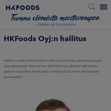
Menu
ETUSIVU
HKFoods Oyj:n hallitus
FI
Hallitus vastaa yhtiön hallinnosta ja toiminnan asianmukaisesta
järjestämisestä. Varsinainen yhtiökokous valitsee hallituksen
jäsenet vuosittain hallituksen nimitysvaliokunnan ehdotuksen
ETOA MEISTÄ
perusteella.
STUULLISUUS
JOITTAJAT