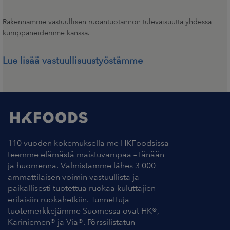
Rakennamme vastuullisen ruoantuotannon tulevaisuutta yhdessä
kumppaneidemme kanssa.
Lue lisää vastuullisuustyöstämme
110 vuoden kokemuksella me HKFoodsissa
teemme elämästä maistuvampaa – tänään
ja huomenna. Valmistamme lähes 3 000
ammattilaisen voimin vastuullista ja
paikallisesti tuotettua ruokaa kuluttajien
erilaisiin ruokahetkiin. Tunnettuja
tuotemerkkejämme Suomessa ovat HK®,
Kariniemen® ja Via®. Pörssilistatun