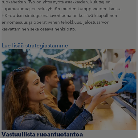
ruokahetkiin. Työ on yhteistyötä asiakkaiden, kuluttajien,
sopimustuottajien sekä yhtiön muiden kumppaneiden kanssa.
HKFoodsin strategisena tavoitteena on kestävä kaupallinen
erinomaisuus ja operatiivinen tehokkuus, jalostusarvon
kasvattaminen sekä osaava henkilöstö.
Lue lisää strategiastamme
Vastuullista ruoantuotantoa