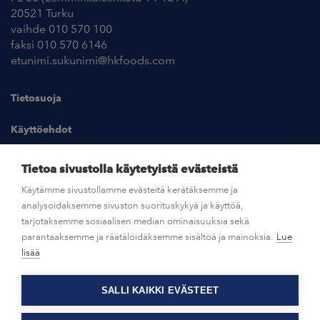
20521 Turku
vaihde 010 570 100
faksi 010 570 6146
etunimi.sukunimi@hkfoods.com
Tietosuoja
Käyttöehdot
Kuvapankki
Tietoa sivustolla käytetyistä evästeistä
Käytämme sivustollamme evästeitä kerätäksemme ja
analysoidaksemme sivuston suorituskykyä ja käyttöä,
UUTISHUONE
tarjotaksemme sosiaalisen median ominaisuuksia sekä
parantaaksemme ja räätälöidäksemme sisältöä ja mainoksia.
Lue
AVOIMET TYÖPAIKAT
lisää
SALLI KAIKKI EVÄSTEET
OTA YHTEYTTÄ