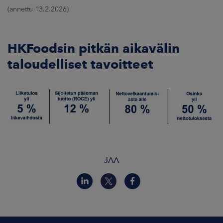
(annettu 13.2.2026)
URA
HKFoodsin pitkän aikavälin
UUTISHUONE
taloudelliset tavoitteet
YHTEYSTIEDOT
JAA