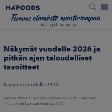
Menu
ETUSIVU
Näkymät vuodelle 2026 ja
pitkän ajan taloudelliset
FI
tavoitteet
TIETOA MEISTÄ
Näkymät vuodelle 2026
VASTUULLISUUS
Vuonna 2026 HKFoods arvioi konsernin vertailukelpoisen
SIJOITTAJAT
liiketuloksen kasvavan vuodesta 2025.
MARKKINAT