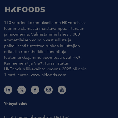
110 vuoden kokemuksella me HKFoodsissa
teemme elämästä maistuvampaa – tänään
ja huomenna. Valmistamme lähes 3 000
ammattilaisen voimin vastuullista ja
paikallisesti tuotettua ruokaa kuluttajien
erilaisiin ruokahetkiin. Tunnettuja
tuotemerkkejämme Suomessa ovat HK®,
Kariniemen® ja Via®. Pörssilistatun
HKFoodsin liikevaihto vuonna 2025 oli noin
1 mrd. euroa. www.hkfoods.com
Yhteystiedot
PL 50 (Lemminkäisenkatu 14-18 A)