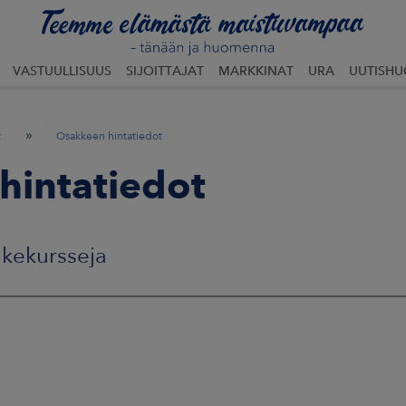
VASTUULLISUUS
SIJOITTAJAT
MARKKINAT
URA
UUTISH
»
t
Osakkeen hintatiedot
hintatiedot
akekursseja