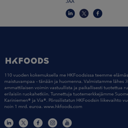
JAA
110 vuoden kokemuksella me HKFoodsissa teemme elämäs
maistuvampaa – tänään ja huomenna. Valmistamme lähes 3
ammattilaisen voimin vastuullista ja paikallisesti tuotettua r
erilaisiin ruokahetkiin. Tunnettuja tuotemerkkejämme Suom
Kariniemen® ja Via®. Pörssilistatun HKFoodsin liikevaihto v
noin 1 mrd. euroa. www.hkfoods.com