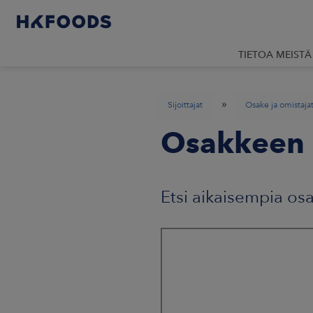
TIETOA MEISTÄ
»
Sijoittajat
Osake ja omistaja
Osakkeen 
Etsi aikaisempia os