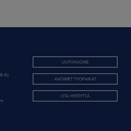
UUTISHUONE
8 A)
AVOIMET TYÖPAIKAT
OTA YHTEYTTÄ
om