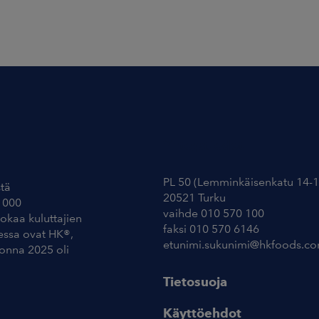
Yhteystiedot
PL 50 (Lemminkäisenkatu 14-1
tä
20521 Turku
 000
vaihde 010 570 100
uokaa kuluttajien
faksi 010 570 6146
essa ovat HK®,
etunimi.sukunimi@hkfoods.c
uonna 2025 oli
Tietosuoja
Käyttöehdot