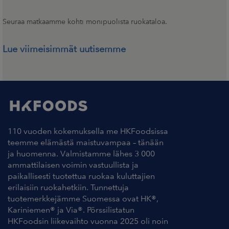
Seuraa matkaamme kohti monipuolista ruokataloa.
Lue viimeisimmät uutisemme
110 vuoden kokemuksella me HKFoodsissa
teemme elämästä maistuvampaa – tänään
ja huomenna. Valmistamme lähes 3 000
ammattilaisen voimin vastuullista ja
paikallisesti tuotettua ruokaa kuluttajien
erilaisiin ruokahetkiin. Tunnettuja
tuotemerkkejämme Suomessa ovat HK®,
Kariniemen® ja Via®. Pörssilistatun
HKFoodsin liikevaihto vuonna 2025 oli noin