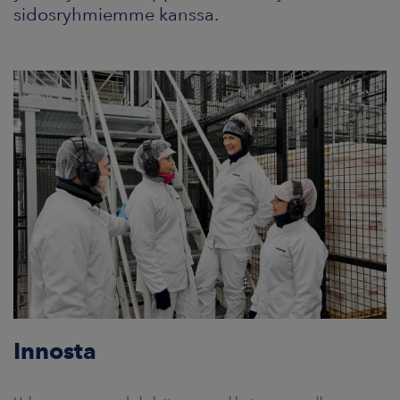
ARKKINAT
sidosryhmiemme kanssa.
RA
UUTISHUONE
HTEYSTIEDOT
Innosta