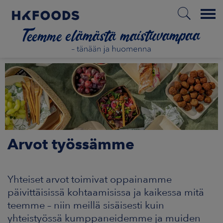
Menu
ETUSIVU
FI
Arvot työssämme
ETOA MEISTÄ
STUULLISUUS
Yhteiset arvot toimivat oppainamme
päivittäisissä kohtaamisissa ja kaikessa mitä
JOITTAJAT
teemme – niin meillä sisäisesti kuin
yhteistyössä kumppaneidemme ja muiden