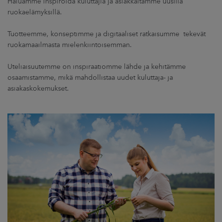
Haluamme inspiroida kuluttajia ja asiakkaitamme uusilla
ruokaelämyksillä.
Tuotteemme, konseptimme ja digitaaliset ratkaisumme tekevät
ruokamaailmasta mielenkiintoisemman.
Uteliaisuutemme on inspiraatiomme lähde ja kehitämme
osaamistamme, mikä mahdollistaa uudet kuluttaja- ja
asiakaskokemukset.