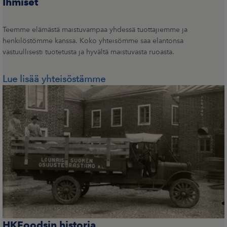
Ihmiset
Teemme elämästä maistuvampaa yhdessä tuottajiemme ja
henkilöstömme kanssa. Koko yhteisömme saa elantonsa
vastuullisesti tuotetusta ja hyvältä maistuvasta ruoasta.
Lue lisää yhteisöstämme
HKFoodsin historia