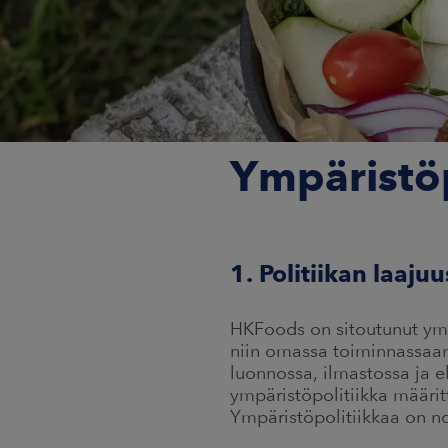
Ympäristöp
1. Politiikan laajuu
HKFoods on sitoutunut ymp
niin omassa toiminnassaan
luonnossa, ilmastossa ja e
ympäristöpolitiikka määrit
Ympäristöpolitiikkaa on n