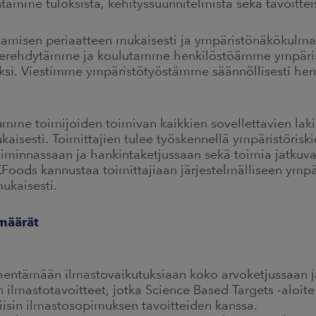
tamme tuloksista, kehityssuunnitelmista sekä tavoittei
amisen periaatteen mukaisesti ja ympäristönäkökulmat
Perehdytämme ja koulutamme henkilöstöämme ympäris
ksi. Viestimme ympäristötyöstämme säännöllisesti hen
mme toimijoiden toimivan kaikkien sovellettavien laki
isesti. Toimittajien tulee työskennellä ympäristöriski
iminnassaan ja hankintaketjussaan sekä toimia jatkuv
KFoods kannustaa toimittajiaan järjestelmälliseen ymp
ukaisesti.
määrät
entämään ilmastovaikutuksiaan koko arvoketjussaan ja
n ilmastotavoitteet, jotka Science Based Targets -aloite
ariisin ilmastosopimuksen tavoitteiden kanssa.