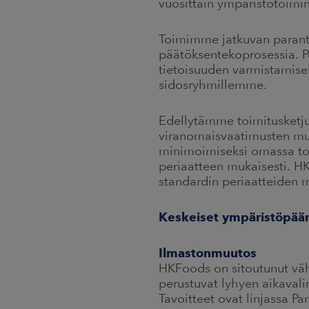
vuosittain ympäristötoimin
Toimimme jatkuvan parant
päätöksentekoprosessia. 
tietoisuuden varmistamise
sidosryhmillemme.
Edellytämme toimitusketju
viranomaisvaatimusten muka
minimoimiseksi omassa to
periaatteen mukaisesti. H
standardin periaatteiden m
Keskeiset ympäristöpää
Ilmastonmuutos
HKFoods on sitoutunut väh
perustuvat lyhyen aikavali
Tavoitteet ovat linjassa P