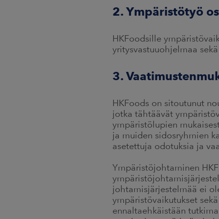
2. Ympäristötyö o
HKFoodsille ympäristövaik
yritysvastuuohjelmaa sekä 
3. Vaatimustenmuk
HKFoods on sitoutunut no
jotka tähtäävät ympäristö
ympäristölupien mukaises
ja muiden sidosryhmien k
asetettuja odotuksia ja va
Ympäristöjohtaminen HKFood
ympäristöjohtamisjärjestel
johtamisjärjestelmää ei ol
ympäristövaikutukset sekä
ennaltaehkäistään tutkima