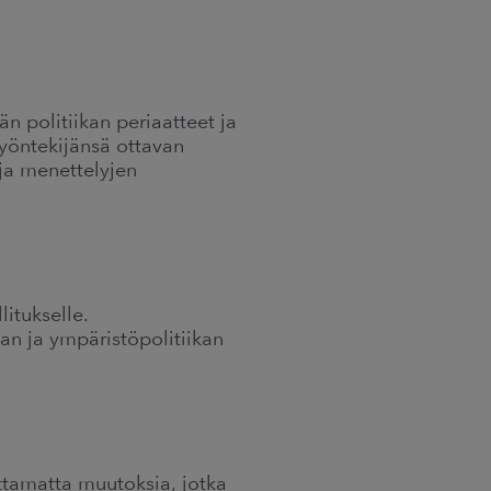
n politiikan periaatteet ja
työntekijänsä ottavan
ja menettelyjen
itukselle.
van ja ympäristöpolitiikan
ttamatta muutoksia, jotka