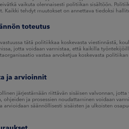
eivätkä vaikuta olennaisesti politiikan sisältöön. Polit
t. Kaikki tehdyt muutokset on annettava tiedoksi hallit
ytännön toteutus
astuussa tätä politiikkaa koskevasta viestinnästä, kou
ssa, jotta voidaan varmistaa, että kaikilla työntekijöi
ntaorganisaatio vastaa arvoketjua koskevasta politiikan 
a ja arvioinnit
ollinen järjestämään riittävän sisäisen valvonnan, jotta
jen, ohjeiden ja prosessien noudattaminen voidaan varmi
a arvioidaan säännöllisesti sisäisten ja ulkoisten osapu
uraukset