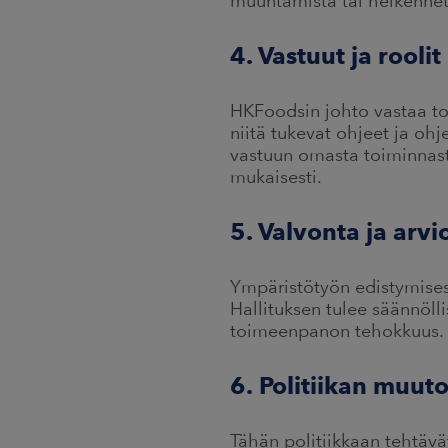
muuntamista tai heikenne
4. Vastuut ja roolit
HKFoodsin johto vastaa toi
niitä tukevat ohjeet ja oh
vastuun omasta toiminnast
mukaisesti.
5. Valvonta ja arvio
Ympäristötyön edistymisest
Hallituksen tulee säännölli
toimeenpanon tehokkuus.
6. Politiikan muut
Tähän politiikkaan tehtäv