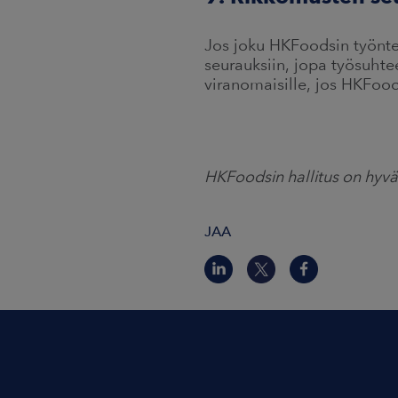
Jos joku HKFoodsin työntek
seurauksiin, jopa työsuht
viranomaisille, jos HKFoods
HKFoodsin hallitus on hyvä
JAA