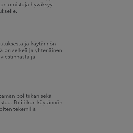
iikan omistaja hyväksyy
ukselle.
lutuksesta ja käytännön
llä on selkeä ja yhtenäinen
viestinnästä ja
 tämän politiikan sekä
staa. Politiikan käytännön
olten tekemillä