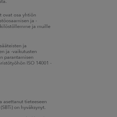
sta.
 ovat osa yhtiön
töosaamisen ja -
kilöstöllemme ja muille
sääteisten ja
en ja -vaikutusten
an parantamisen
äristötyöhön ISO 14001 -
 asettanut tieteeseen
 (SBTi) on hyväksynyt.