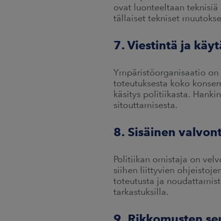
ovat luonteeltaan teknisiä 
tällaiset tekniset muutokse
7. Viestintä ja kä
Ympäristöorganisaatio on v
toteutuksesta koko konserni
käsitys politiikasta. Hanki
sitouttamisesta.
8. Sisäinen valvont
Politiikan omistaja on velv
siihen liittyvien ohjeisto
toteutusta ja noudattamist
tarkastuksilla.
9. Rikkomusten se