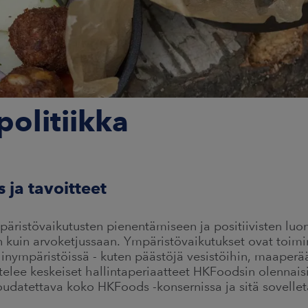
olitiikka
s ja tavoitteet
äristövaikutusten pienentämiseen ja positiivisten luo
 kuin arvoketjussaan. Ympäristövaikutukset ovat toimi
linympäristöissä - kuten päästöjä vesistöihin, maaperä
telee keskeiset hallintaperiaatteet HKFoodsin olennaisi
oudatettava koko HKFoods -konsernissa ja sitä sovelle