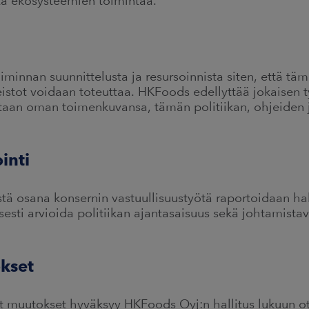
tä ekosysteemien toimintaa.
minnan suunnittelusta ja resursoinnista siten, että tämä
jeistot voidaan toteuttaa. HKFoods edellyttää jokaisen 
aan oman toimenkuvansa, tämän politiikan, ohjeiden 
inti
ä osana konsernin vastuullisuustyötä raportoidaan hall
sesti arvioida politiikan ajantasaisuus sekä johtamista
okset
ät muutokset hyväksyy HKFoods Oyj:n hallitus lukuun o