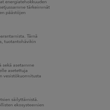
at energiatehokkuuden
voketjussamme tärkeimmät
ten päästöjen
parantamista. Tämä
a, tuotantohävikin
töä sekä asetamme
lle asetettuja
 vesistökuormitusta
sien säilyttämistä.
llisten ekosysteemien