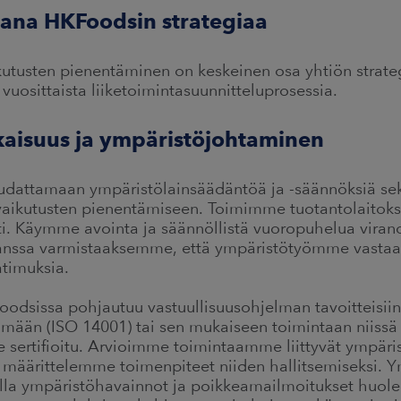
sana HKFoodsin strategiaa
utusten pienentäminen on keskeinen osa yhtiön strate
vuosittaista liiketoimintasuunnitteluprosessia.
aisuus ja ympäristöjohtaminen
udattamaan ympäristölainsäädäntöä ja -säännöksiä se
vaikutusten pienentämiseen. Toimimme tuotantolaitoks
ti. Käymme avointa ja säännöllistä vuoropuhelua vira
anssa varmistaaksemme, että ympäristötyömme vasta
atimuksia.
sissa pohjautuu vastuullisuusohjelman tavoitteisiin j
mään (ISO 14001) tai sen mukaiseen toimintaan niissä k
e sertifioitu. Arvioimme toimintaamme liittyvät ympärist
 määrittelemme toimenpiteet niiden hallitsemiseksi. Y
lla ympäristöhavainnot ja poikkeamailmoitukset huole