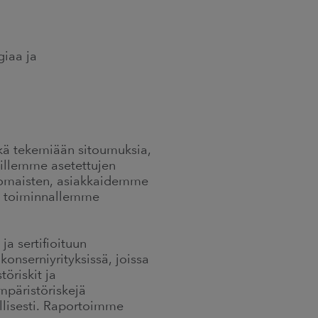
giaa ja
kä tekemiään sitoumuksia,
illemme asetettujen
nomaisten, asiakkaidemme
a toiminnallemme
a sertifioituun
onserniyrityksissä, joissa
öriskit ja
mpäristöriskejä
llisesti. Raportoimme