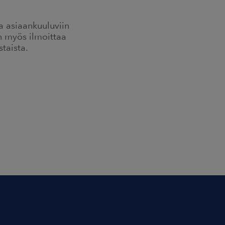
a asiaankuuluviin
n myös ilmoittaa
staista.