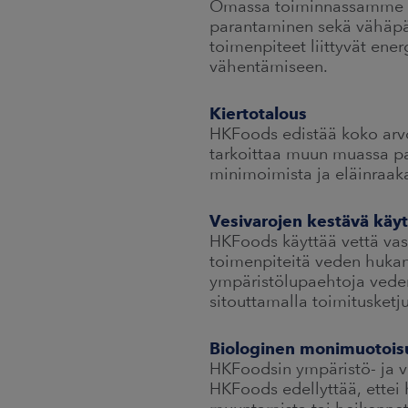
Omassa toiminnassamme t
parantaminen sekä vähäpä
toimenpiteet liittyvät en
vähentämiseen.
Kiertotalous
HKFoods edistää koko arvo
tarkoittaa muun muassa pa
minimoimista ja eläinraak
Vesivarojen kestävä käyt
HKFoods käyttää vettä vas
toimenpiteitä veden hukan
ympäristölupaehtoja vede
sitouttamalla toimitusketj
Biologinen monimuotois
HKFoodsin ympäristö- ja v
HKFoods edellyttää, ettei