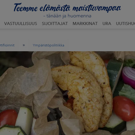
VASTUULLISUUS
SIJOITTAJAT
MARKKINAT
URA
UUTISH
»
rtifioinnit
Ympäristöpolitiikka