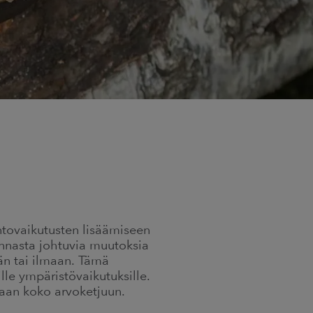
ntovaikutusten lisäämiseen
nnasta johtuvia muutoksia
än tai ilmaan. Tämä
lle ympäristövaikutuksille.
taan koko arvoketjuun.