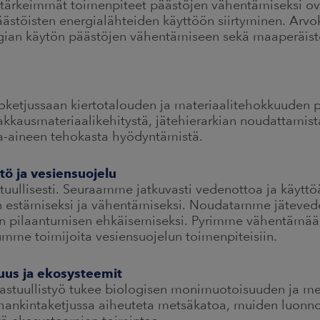
ärkeimmät toimenpiteet päästöjen vähentämiseksi ov
ästöisten energialähteiden käyttöön siirtyminen. Ar
ergian käytön päästöjen vähentämiseen sekä maaperäis
ketjussaan kiertotalouden ja materiaalitehokkuuden 
kkausmateriaalikehitystä, jätehierarkian noudattamist
a-aineen tehokasta hyödyntämistä.
tö ja vesiensuojelu
tuullisesti. Seuraamme jatkuvasti vedenottoa ja käyt
 estämiseksi ja vähentämiseksi. Noudatamme jätevede
n pilaantumisen ehkäisemiseksi. Pyrimme vähentämään
umme toimijoita vesiensuojelun toimenpiteisiin.
uus ja ekosysteemit
astuullistyö tukee biologisen monimuotoisuuden ja met
 hankintaketjussa aiheuteta metsäkatoa, muiden luonno