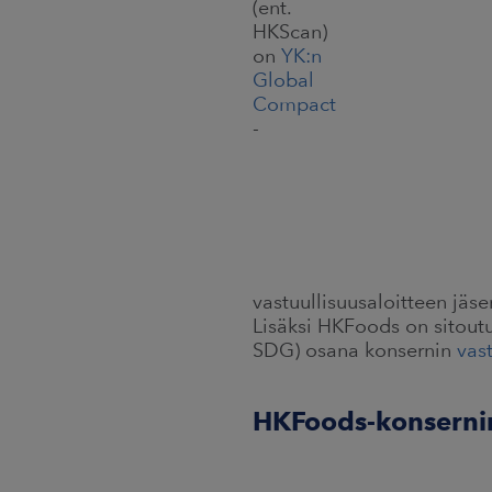
(ent.
HKScan)
on
YK:n
Global
Compact
-
vastuullisuusaloitteen jäse
Lisäksi HKFoods on sitout
SDG) osana konsernin
vas
HKFoods-konsernin 