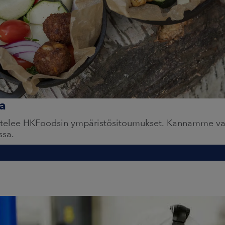
a
ittelee HKFoodsin ympäristösitoumukset. Kannamme va
ssa.