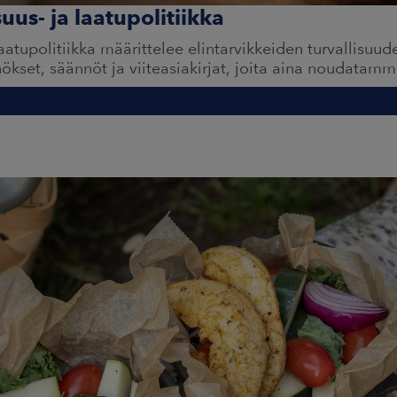
suus- ja laatupolitiikka
 laatupolitiikka määrittelee elintarvikkeiden turvallisuu
ökset, säännöt ja viiteasiakirjat, joita aina noudatamm