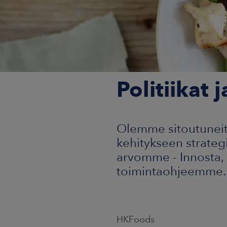
Politiikat j
Olemme sitoutuneita
kehitykseen strate
arvomme - Innosta, J
toimintaohjeemme.
HKFoods