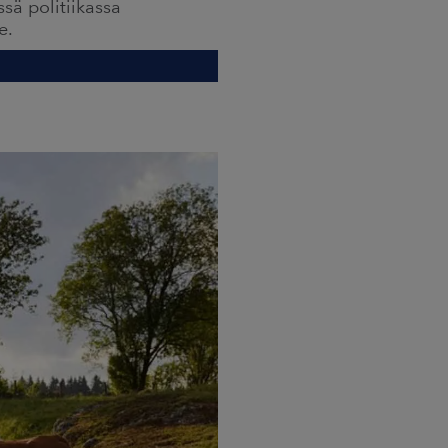
sä politiikassa
e.