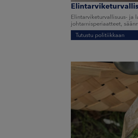
Elintarviketurvalli
Elintarviketurvallisuus- ja
johtamisperiaatteet, säänn
Tutustu politiikkaan