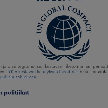
n ja on integroinut sen kestävän liiketoiminnan periaat
unut
YK:n kestävän kehityksen tavoitteisiin
(Sustainabl
tuullisuusohjelmaa
.
politiikat