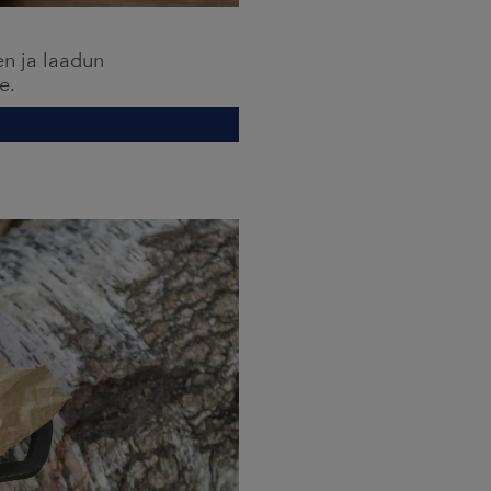
den ja laadun
e.