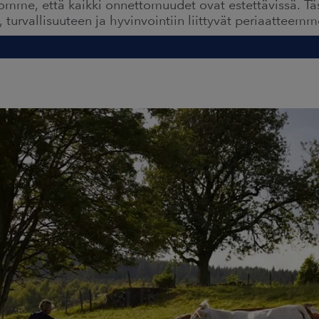
komme, että kaikki onnettomuudet ovat estettävissä. Täs
turvallisuuteen ja hyvinvointiin liittyvät periaatteemm