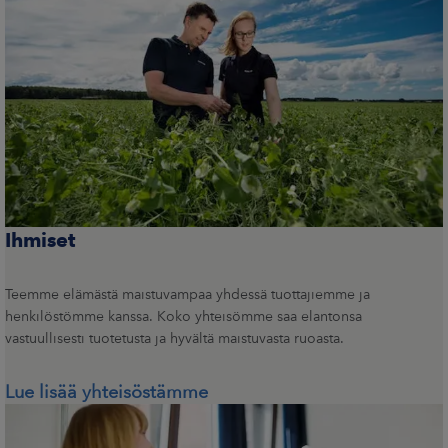
Ihmiset
Teemme elämästä maistuvampaa yhdessä tuottajiemme ja
henkilöstömme kanssa. Koko yhteisömme saa elantonsa
vastuullisesti tuotetusta ja hyvältä maistuvasta ruoasta.
Lue lisää yhteisöstämme