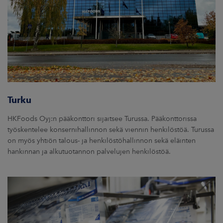
ARKKINAT
RA
UUTISHUONE
HTEYSTIEDOT
Turku
HKFoods Oyj:n pääkonttori sijaitsee Turussa. Pääkonttorissa
työskentelee konsernihallinnon sekä viennin henkilöstöä. Turussa
on myös yhtiön talous- ja henkilöstöhallinnon sekä eläinten
hankinnan ja alkutuotannon palvelujen henkilöstöä.