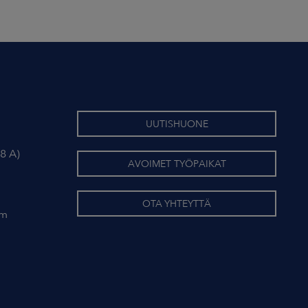
UUTISHUONE
8 A)
AVOIMET TYÖPAIKAT
OTA YHTEYTTÄ
om