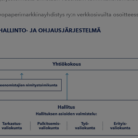
vopaperimarkkinayhdistys ry:n verkkosivuilta osoittee
ALLINTO- JA OHJAUSJÄRJESTELMÄ