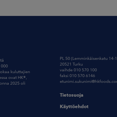
Yhteystiedot
PL 50 (Lemminkäisenkatu 14-1
tä
20521 Turku
 000
vaihde 010 570 100
uokaa kuluttajien
faksi 010 570 6146
essa ovat HK®,
etunimi.sukunimi@hkfoods.c
uonna 2025 oli
Tietosuoja
Käyttöehdot