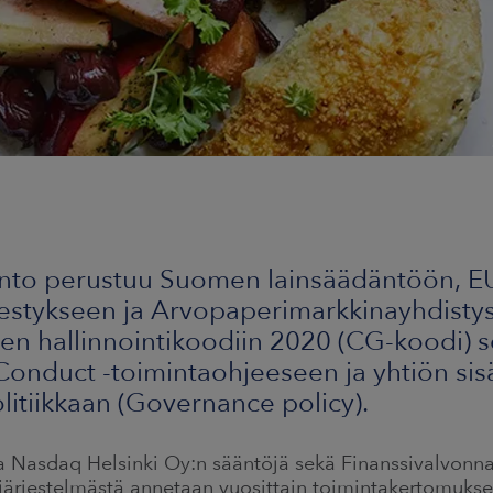
into perustuu Suomen lainsäädäntöön, EU
estykseen ja Arvopaperimarkkinayhdistys
den hallinnointikoodiin 2020 (CG-koodi) 
onduct -toimintaohjeeseen ja yhtiön sis
litiikkaan (Governance policy).
 Nasdaq Helsinki Oy:n sääntöjä sekä Finanssivalvonna
usjärjestelmästä annetaan vuosittain toimintakertomukses