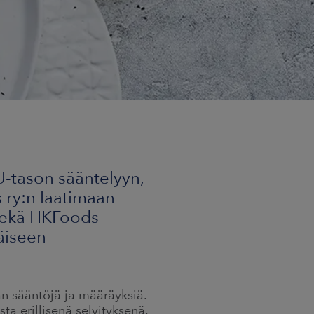
-tason sääntelyyn,
 ry:n laatimaan
sekä HKFoods-
äiseen
n sääntöjä ja määräyksiä.
ta erillisenä selvityksenä.