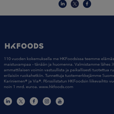
110 vuoden kokemuksella me HKFoodsissa teemme elämäs
maistuvampaa – tänään ja huomenna. Valmistamme lähes 3
ammattilaisen voimin vastuullista ja paikallisesti tuotettua r
erilaisiin ruokahetkiin. Tunnettuja tuotemerkkejämme Suom
Kariniemen® ja Via®. Pörssilistatun HKFoodsin liikevaihto v
noin 1 mrd. euroa. www.hkfoods.com