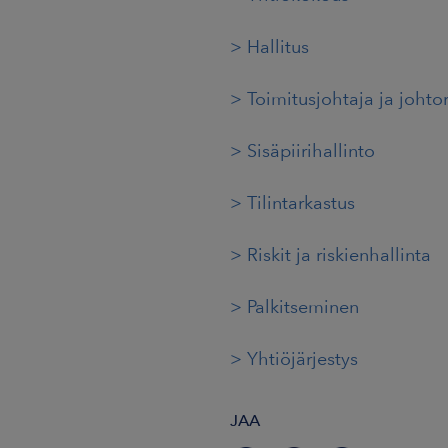
> Hallitus
> Toimitusjohtaja ja joht
> Sisäpiirihallinto
> Tilintarkastus
> Riskit ja riskienhallinta
> Palkitseminen
> Yhtiöjärjestys
JAA