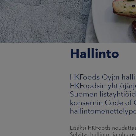
Hallinto
HKFoods Oyj:n hall
HKFoodsin yhtiöjärj
Suomen listayhtiöi
konsernin Code of C
hallintomenettelypo
Lisäksi HKFoods noudattaa
Selvitys hallinto- ja ohja