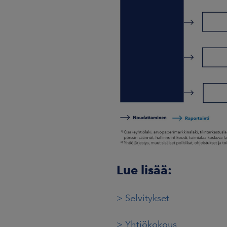
Lue lisää:
> Selvitykset
> Yhtiökokous