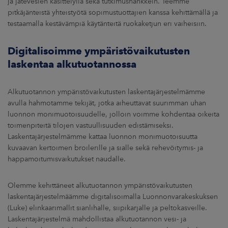
ja jätevesien käsittelyllä sekä tutkimushankkein. Teemme
pitkäjänteistä yhteistyötä sopimustuottajien kanssa kehittämällä ja
testaamalla kestävämpiä käytänteitä ruokaketjun eri vaiheisiin.
Digitalisoimme ympäristövaikutusten
laskentaa alkutuotannossa
Alkutuotannon ympäristövaikutusten laskentajärjestelmämme
avulla hahmotamme tekijät, jotka aiheuttavat suurimman uhan
luonnon monimuotoisuudelle, jolloin voimme kohdentaa oikeita
toimenpiteitä tilojen vastuullisuuden edistämiseksi.
Laskentajärjestelmämme kattaa luonnon monimuotoisuutta
kuvaavan kertoimen broilerille ja sialle sekä rehevöitymis- ja
happamoitumisvaikutukset naudalle.
Olemme kehittäneet alkutuotannon ympäristövaikutusten
laskentajärjestelmäämme digitalisoimalla Luonnonvarakeskuksen
(Luke) elinkaarimallit sianlihalle, siipikarjalle ja peltokasveille.
Laskentajärjestelmä mahdollistaa alkutuotannon vesi- ja