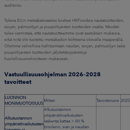
auditoitu.
Tuleva EU:n metsäkatoasetus koskee HKFoodsia nautatuotteiden,
soijan, palmuöljyn ja puupohjaisten tuotteiden osalta. Meidän
tulee varmistaa, että nautatuotteemme ovat asetuksen mukaisia,
eikä niitä ole tuotettu metsäkadon kohteena olevalla maaperällä.
Olemme velvollisia hallitsemaan naudan, soijan, palmuöljyn sekä
puupohjaisten tuotteiden jäljitettävyystietoja
huolellisuusvelvoitteen mukaisesti.
Vastuullisuusohjelman 2026–2028
tavoitteet
LUONNON
Mittari
Tavoitevuosi
2025
MONIMUOTOISUUS
Alkutuotannon
ympäristövaikutusten
Alkutuotannon
laskenta kattaa > 80 %
ympäristövaikutusten
broilerin, sian ja naudan
laajempi ja