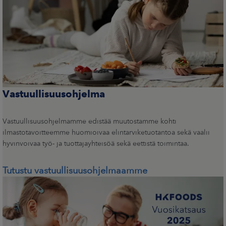
Vastuullisuusohjelma
Vastuullisuusohjelmamme edistää muutostamme kohti
ilmastotavoitteemme huomioivaa elintarviketuotantoa sekä vaalii
hyvinvoivaa työ- ja tuottajayhteisöä sekä eettistä toimintaa.
Tutustu vastuullisuusohjelmaamme