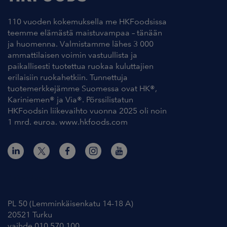
110 vuoden kokemuksella me HKFoodsissa
teemme elämästä maistuvampaa – tänään
ja huomenna. Valmistamme lähes 3 000
ammattilaisen voimin vastuullista ja
paikallisesti tuotettua ruokaa kuluttajien
erilaisiin ruokahetkiin. Tunnettuja
tuotemerkkejämme Suomessa ovat HK®,
Kariniemen® ja Via®. Pörssilistatun
HKFoodsin liikevaihto vuonna 2025 oli noin
1 mrd. euroa. www.hkfoods.com
Yhteystiedot
PL 50 (Lemminkäisenkatu 14-18 A)
20521 Turku
vaihde 010 570 100