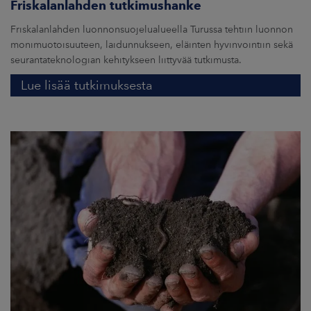
Friskalanlahden tutkimushanke
Friskalanlahden luonnonsuojelualueella Turussa tehtiin luonnon
monimuotoisuuteen, laidunnukseen, eläinten hyvinvointiin sekä
seurantateknologian kehitykseen liittyvää tutkimusta.
Lue lisää tutkimuksesta