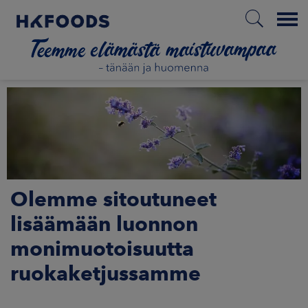
Menu
ETUSIVU
FI
Olemme sitoutuneet
ETOA MEISTÄ
lisäämään luonnon
monimuotoisuutta
STUULLISUUS
ruokaketjussamme
JOITTAJAT