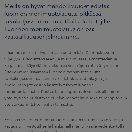
ARKKINAT
Meillä on hyvät mahdollisuudet edistää
luonnon monimuotoisuutta pitkässä
RA
arvoketjussamme maatiloilta kuluttajille.
Luonnon monimuotoisuus on osa
UUTISHUONE
vastuullisuusohjelmaamme.
HTEYSTIEDOT
Lihantuotanto edellyttää maa-alueiden käyttöä rehukasvien
viljelyyn ja laiduntamiseen, ja muun muassa lannoitteiden ja
karjalannan käytöllä on vaikutusta vesistöjen rehevöitymiseen.
Sitoudumme lisäämään luonnon monimuotoisuutta
ruokaketjussamme. Esimerkiksi tehokas vedenkäyttö ja
huolellinen jätevesien käsittely tukevat luonnon
monimuotoisuutta. Keskeistä on sopimustilojen sitouttaminen
yhteistyöhön uudistavan viljelyn menetelmin sekä toimenpiteisiin
vesistökuormituksen vähentämiseksi.
Edistämme luonnon monimuotoisuutta mm. uudistavan viljelyn
käytännöin, vastuullisella hankinnalla, tehokkaalla vedenkäytöllä