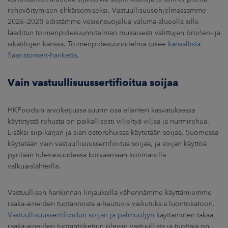
rehevöitymisen ehkäisemiseksi. Vastuullisuusohjelmassamme
2026–2028 edistämme vesiensuojelua valuma-alueella sille
laaditun toimenpidesuunnitelman mukaisesti valittujen broileri- ja
sikatilojen kanssa. Toimenpidesuunnitelma tukee
kansallista
Saaristomeri-hanketta
.
Vain vastuullisuussertifioitua soijaa
HKFoodsin arvoketjussa suurin osa eläinten kasvatuksessa
käytetystä rehusta on paikallisesti viljeltyä viljaa ja nurmirehua.
Lisäksi siipikarjan ja sian ostorehuissa käytetään soijaa. Suomessa
käytetään vain vastuullisuussertifioitua soijaa, ja soijan käyttöä
pyritään tulevaisuudessa korvaamaan kotimaisilla
valkuaislähteillä.
Vastuullisen hankinnan linjauksilla vähennämme käyttämiemme
raaka-aineiden tuotannosta aiheutuvia vaikutuksia luontokatoon.
Vastuullisuussertifioidun soijan ja palmuöljyn
käyttäminen takaa
raaka-aineiden tuotantoketjun olevan vastuullista ja tuottaja on