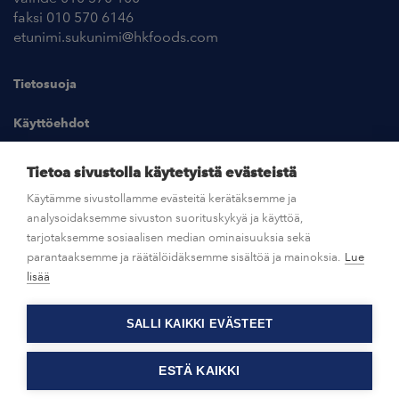
faksi 010 570 6146
etunimi.sukunimi@hkfoods.com
Tietosuoja
Käyttöehdot
Kuvapankki
Tietoa sivustolla käytetyistä evästeistä
Käytämme sivustollamme evästeitä kerätäksemme ja
analysoidaksemme sivuston suorituskykyä ja käyttöä,
UUTISHUONE
tarjotaksemme sosiaalisen median ominaisuuksia sekä
parantaaksemme ja räätälöidäksemme sisältöä ja mainoksia.
Lue
AVOIMET TYÖPAIKAT
lisää
SALLI KAIKKI EVÄSTEET
OTA YHTEYTTÄ
ESTÄ KAIKKI