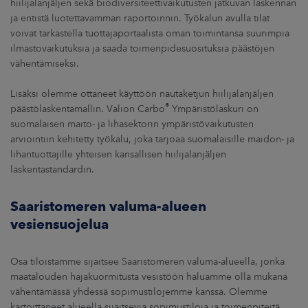
hiilijalanjäljen sekä biodiversiteettivaikutusten jatkuvan laskennan
ja entistä luotettavamman raportoinnin. Työkalun avulla tilat
voivat tarkastella tuottajaportaalista oman toimintansa suurimpia
ilmastovaikutuksia ja saada toimenpidesuosituksia päästöjen
vähentämiseksi.
Lisäksi olemme ottaneet käyttöön nautaketjun hiilijalanjäljen
®
päästölaskentamallin. Valion Carbo
Ympäristölaskuri on
suomalaisen maito- ja lihasektorin ympäristövaikutusten
arviointiin kehitetty työkalu, joka tarjoaa suomalaisille maidon- ja
lihantuottajille yhteisen kansallisen hiilijalanjäljen
laskentastandardin.
Saaristomeren valuma-alueen
vesiensuojelua
Osa tiloistamme sijaitsee Saaristomeren valuma-alueella, jonka
maatalouden hajakuormitusta vesistöön haluamme olla mukana
vähentämässä yhdessä sopimustilojemme kanssa. Olemme
kartoittaneet alueella sijaitsevia sopimustiloja ja toimenpiteitä