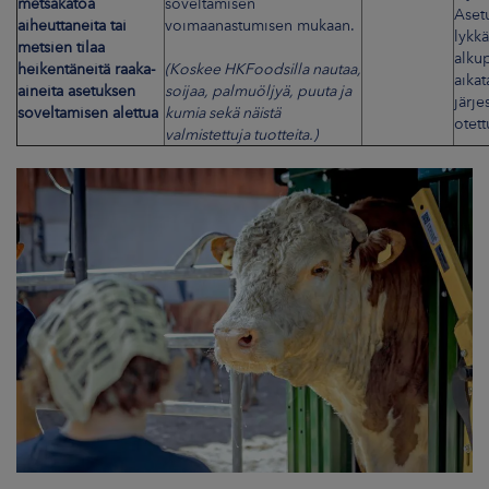
metsäkatoa
soveltamisen
Aset
aiheuttaneita tai
voimaanastumisen mukaan.
lykk
metsien tilaa
alku
heikentäneitä raaka-
(Koskee
HKFoodsilla
nautaa,
aikat
aineita asetuksen
soijaa, palmuöljyä, puuta ja
järje
soveltamisen alettua
kumia sekä näistä
otett
valmistettuja tuotteita.)