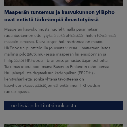
Maaperän tuntemus ja kasvukunnon ylläpito
ovat entistä tärkeämpiä ilmastotyössä
Maaperän kasvukunnosta huolehtimalla parannetaan
ruoantuotannon edellytyksiä sekä ehkäistään hiilen häviämistä
maatalousmaista. Kasvustojen hiilensidontaa on mitattu
HKFoodsin pilottitiloilla jo useita vuosia. Ilmatieteen laitos
mallinsi pilottitutkimuksessa maaperän hiilensidonnan ja
hiilipäästöt HKFoodsin broilerisopimustuottajan pelloilta.
Tutkimus toteutettiin osana Business Finlandin rahoittamaa
Hiilijalanjäljistä digitaalisiin kädenjälkiin (FF2DH) -
kehityshanketta, jonka yhtenä tavoitteena on
kasvihuonekaasupäästöjen vähentäminen HKFoodsin
ruokaketjussa.
Lue lisää pilottitutkimuksesta