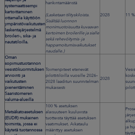
hankintamääristä
systemaattisempi
kartoittaminen
(Lasketaan tilityskiloista.
2028
11 %
ottamalla käyttöön
Sisältää
luonnon
ympäristövaikutusten
monimuotoisuutta kuvaavan
laskentajärjestelmä
kertoimen broilerille ja sialle
broileri-, sika- ja
sekä rehevöitymis- ja
nautatiloilla.
happamoitumisvaikutukset
naudalle.)
Oman
sopimustuotannon
vesistökuormituksen
Toimenpiteet etenevät
Vesi
arviointi ja
pilottitiloilla vuosille 2026–
koske
2028
vaikutusten
2028 laaditun suunnitelman
suun
pienentäminen
mukaisesti
pilott
Saaristomeren
valuma-alueilla
100 % asetuksen
Pros
Metsäkatoasetuksen
alaisuuteen kuuluvista
järj
(EUDR) mukainen
tuotteista täyttää asetuksen
alku
toiminta, jossa ei
vaatimukset. Aikataulu
ja hu
käytetä tuotannossa
määrittyy asetuksen
täytt