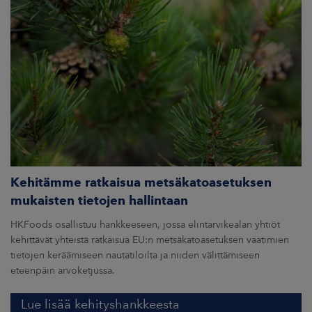
Kehitämme ratkaisua metsäkatoasetuksen
mukaisten tietojen hallintaan
HKFoods osallistuu hankkeeseen, jossa elintarvikealan yhtiöt
kehittävät yhteistä ratkaisua EU:n metsäkatoasetuksen vaatimien
tietojen keräämiseen nautatiloilta ja niiden välittämiseen
eteenpäin arvoketjussa.
Lue lisää kehityshankkeesta