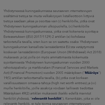
Yhdistyneessä kuningaskunnassa seuraavien internetsivujen
sisältämiä tietoja tai muita velkakirjojen listalleottoon liittyviä
tietoja saadaan jakaa ja osoittaa vain (i) henkilöille, jotka ovat
Yhdistyneen kuningaskunnan ulkopuolella, (ii) henkilöille
Yhdistyneessä kuningaskunnassa, jotka ovat kokeneita sijoittajia
Esiteasetuksen ((EU) 2017/1129) 2 artiklan (e) kohdassa
tarkoitetulla tavalla, siten kuin se on saatettu osaksi Yhdistyneen
kuningaskunnan kansallista lainsäädäntöä EU:sta vetäytymistä
koskevan lainsäädännön (European Union (Withdrawal) Act 2018)
mukaisesti ja (a) joilla on myös ammattimaista kokemusta
sijoittamisesta Yhdistyneen kuningaskunnan vuoden 2000
rahoituspalvelu- ja markkinalain (Financial Services and Markets
Act) (Financial Promotion) vuoden 2005 määräyksen ("
Määräys
")
19(5) artiklan tarkoittamalla tavalla, (b) jotka ovat korkean
varallisuustason omaavia tahoja (high net worth entities) ja (iii)
muille henkilöille, joille asiakirja voidaan laillisesti tiedottaa
Määräyksen 49(2) artiklan mukaisesti (kaikki edellä mainitut
henkilöt yhdessä, "
relevantit henkilöt
"). Kenenkään, joka ei ole
relevantti henkilö, ei tule toimia seuraavien internetsivujen