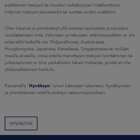
sisältämien tietojen tai muiden velkakirjojen listalleottoon
liittyvien tietojen perusteella tai luottaa niiden sisältöön.
Olen lukenut ja ymmärtänyt yllä esitetyt rajoitukset ja sitoudun
noudattamaan niitä. Vahvistan ja vakuutan, että kotipaikkani ei ole
enkä tällä hetkellä ole Yhdysvalloissa, Australiassa,
Hongkongissa, Japanissa, Kanadassa, Singaporessa tai millään
muulla alueella, jossa edellä mainittujen tietojen levittäminen tai
julkaiseminen ei olisi paikallisten lakien mukaista, ja että en ole
yhdysvaltalainen henkilö.
Painamalla "
Hyväksyn
" sinun katsotaan lukeneen, hyväksyneen
ja ymmärtäneen edellä esitetyn vastuunrajoituksen.
HYVÄKSYN