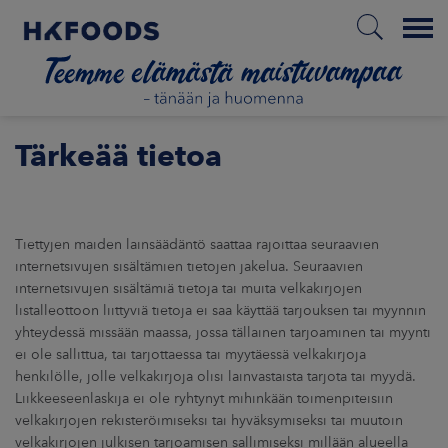
Menu
ETOA MEISTÄ
Tärkeää tietoa
STUULLISUUS
JOITTAJAT
Tiettyjen maiden lainsäädäntö saattaa rajoittaa seuraavien
ARKKINAT
internetsivujen sisältämien tietojen jakelua. Seuraavien
internetsivujen sisältämiä tietoja tai muita velkakirjojen
RA
listalleottoon liittyviä tietoja ei saa käyttää tarjouksen tai myynnin
yhteydessä missään maassa, jossa tällainen tarjoaminen tai myynti
ei ole sallittua, tai tarjottaessa tai myytäessä velkakirjoja
UUTISHUONE
henkilölle, jolle velkakirjoja olisi lainvastaista tarjota tai myydä.
Liikkeeseenlaskija ei ole ryhtynyt mihinkään toimenpiteisiin
HTEYSTIEDOT
velkakirjojen rekisteröimiseksi tai hyväksymiseksi tai muutoin
velkakirjojen julkisen tarjoamisen sallimiseksi millään alueella