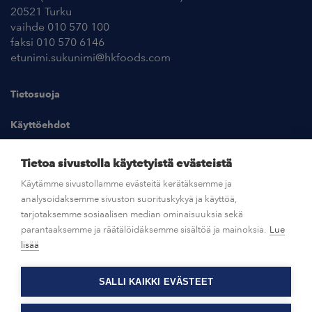
20521 Turku
vaihde 010 570 100
faksi 010 570 6146
etunimi.sukunimi@hkfoods.com
Tietosuoja
Käyttöehdot
Kuvapankki
Tietoa sivustolla käytetyistä evästeistä
Käytämme sivustollamme evästeitä kerätäksemme ja
analysoidaksemme sivuston suorituskykyä ja käyttöä,
UUTISHUONE
tarjotaksemme sosiaalisen median ominaisuuksia sekä
parantaaksemme ja räätälöidäksemme sisältöä ja mainoksia.
Lue
AVOIMET TYÖPAIKAT
lisää
SALLI KAIKKI EVÄSTEET
OTA YHTEYTTÄ