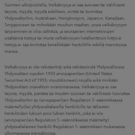
Suomen ulkopuolella. Velkakirjoja ei saa suoraan tai välillisesti
tarjota, myydä, myydä edelleen, siirtää tai toimittaa
Yhdysvaltoihin, Australiaan, Hongkongiin, Japaniin, Kanadaan,
Singaporeen tai mihinkään muuhun maahan, jossa velkakirjojen
tarjoaminen ei olisi sallittua, ja seuraavien internetsivujen
sisältämiä tietoja tai muita velkakirjojen listalleottoon liittyviä
tietoja ei saa toimittaa kenellekään henkilölle edellä mainituissa
maissa.
Velkakirjoja ei ole rekisteröity eikä rekisteröidä Yhdysvalloissa
Yhdysvaltain vuoden 1933 arvopaperilain (United States
Securities Act of 1933, muutoksineen) nojalla eikä minkään
Yhdysvaltain osavaltion viranomaisessa. Velkakirjoja ei saa
tarjota, myydä, pantata tai muuten suoraan tai välillisesti luovuttaa
Yhdysvaltoihin tai (arvopaperilain Regulation S -säännöksessä
määritellyille) yhdysvaltalaisille henkilöille tai tällaisten
henkilöiden lukuun pois lukien henkilö, joka ei ole
(arvopaperilain Regulation S ‑säännöksessä määritelty)
yhdysvaltalainen henkilö Regulation S -säännöksen mukaisessa
ulkomaisessa transaktiossa.