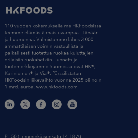
110 vuoden kokemuksella me HKFoodsissa
teemme elämästä maistuvampaa – tänään
ja huomenna. Valmistamme lähes 3 000
ammattilaisen voimin vastuullista ja
paikallisesti tuotettua ruokaa kuluttajien
erilaisiin ruokahetkiin. Tunnettuja
tuotemerkkejämme Suomessa ovat HK®,
Kariniemen® ja Via®. Pörssilistatun
HKFoodsin liikevaihto vuonna 2025 oli noin
1 mrd. euroa. www.hkfoods.com
Yhteystiedot
PL 50 (Lemminkäisenkatu 14-18 A)