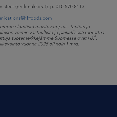
isteet (grillimakkarat), p. 010 570 8113,
nications@hkfoods.com
eemme elämästä maistuvampaa – tänään ja
en voimin vastuullista ja paikallisesti tuotettua
®
Tunnettuja tuotemerkkejämme Suomessa ovat HK
,
liikevaihto vuonna 2025 oli noin 1 mrd.
Yhteystiedot