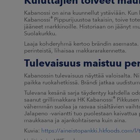
Kuluttajien toiveet mau
Kabanossi on aina kuunnellut ystäviään. Kun k
®
Kabanossi
Pippurijuustoa takaisin, toive tote
jääneet markkinoille. Historiaan on jäänyt 
Suolakurkku.
Laaja kohderyhmä kertoo brändin asemasta. K
perinteistä, lihaisaa makkararakennetta.
Tulevaisuus maistuu peri
Kabanossin tulevaisuus näyttää valoisalta. N
paikka ruokahetkissä. Brändi jatkaa uudistum
Tulevana kesänä sarja täydentyy kahdella o
®
saanut grillimakkara HK Kabanossi
Pikkusen
vähemmän suolaa ja rasvaa sisältävien vaiht
Jalapeno -variantti tuo puolestaan kaivattua 
maukkaana ja ajankohtaisena kuin aina.
Kuvia:
https://aineistopankki.hkfoods.com/