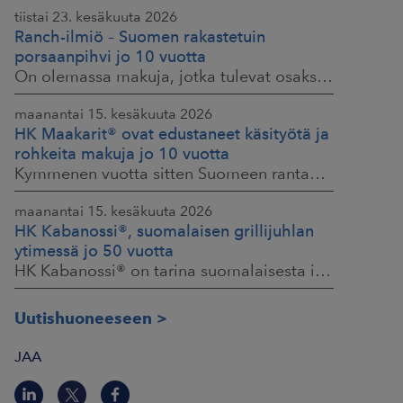
tiistai 23. kesäkuuta 2026
Ranch-ilmiö – Suomen rakastetuin
porsaanpihvi jo 10 vuotta
On olemassa makuja, jotka tulevat osaksi yhteisiä ruokahetkiä ja -muistoja. HK® Viljaporsaan fileepihvi Ranch on juuri sellainen. Klassikko, joka on hallinnut
maanantai 15. kesäkuuta 2026
HK Maakarit® ovat edustaneet käsityötä ja
rohkeita makuja jo 10 vuotta
Kymmenen vuotta sitten Suomeen rantautui uusi ilmiö: artesaanihenkisyys. Pienpanimoiden ja käsityöläistuotteiden nostaessa päätään HKFoodsilla tunnistettiin,
maanantai 15. kesäkuuta 2026
HK Kabanossi®, suomalaisen grillijuhlan
ytimessä jo 50 vuotta
HK Kabanossi® on tarina suomalaisesta intohimosta, innovaatiosta ja yhteisistä hetkistä grillin äärellä. Se on legenda, joka ei alkanut suurista strategioista,
Uutishuoneeseen
JAA