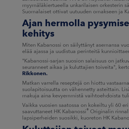
myymäläkiertueella unkarilaisen orkesterin s
Suomalaiset ottivat uutuuden omakseen ja Ka
Ajan hermolla pysymise
kehitys
Miten Kabanossi on säilyttänyt asemansa vuo
elää ajassa ja uudistua perinteitä kunnioittae
"Kabanossi-sarjan suosion salaisuus on jatk
seuranneet aikaa ja kuluttajien toiveita", k
Rikkonen.
Matkan varrella reseptejä on hiottu vastaama
suolapitoisuutta on vähennetty asteittain. Li
makuja aina kevyemmistä vaihtoehdoista tulisi
Vaikka vuosien saatossa on kokeiltu yli 60 e
®
saavuttaneet HK Kabanossi
Originalin rinn
lapsiperheiden suosikki, kuoreton HK Kabano