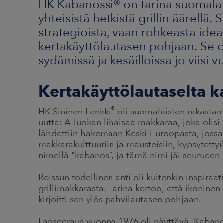
HK Kabanossi® on tarina suomalais
yhteisistä hetkistä grillin äärellä.
strategioista, vaan rohkeasta ideas
kertakäyttölautasen pohjaan. Se
sydämissä ja kesäilloissa jo viisi
Kertakäyttölautaselta k
®
HK Sininen Lenkki
oli suomalaisten rakastama 
uutta: A-luokan lihaisaa makkaraa, joka olisi 
lähdettiin hakemaan Keski-Euroopasta, jossa 
makkarakulttuuriin ja mausteisiin, kypsytettyi
nimellä "kabanos”, ja tämä nimi jäi seurueen
Reissun todellinen anti oli kuitenkin inspiraat
grillimakkarasta. Tarina kertoo, että ikoninen
kirjoitti sen ylös pahvilautasen pohjaan.
Lanseeraus vuonna 1976 oli näyttävä. Kabano