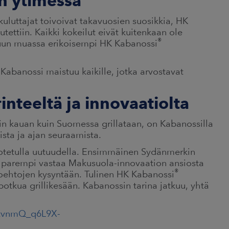
n ytimessä
uluttajat toivoivat takavuosien suosikkia, HK
utettiin. Kaikki kokeilut eivät kuitenkaan ole
®
muun muassa erikoisempi HK Kabanossi
abanossi maistuu kaikille, jotka arvostavat
nteeltä ja innovaatiolta
iin kauan kuin Suomessa grillataan, on Kabanossilla
ista ja ajan seuraamista.
dotetulla uutuudella. Ensimmäinen Sydänmerkin
 parempi vastaa Makusuola-innovaation ansiosta
®
oehtojen kysyntään. Tulinen HK Kabanossi
potkua grillikesään. Kabanossin tarina jatkuu, yhtä
l/tvnmQ_q6L9X-