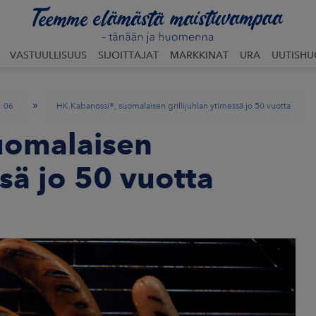
VASTUULLISUUS
SIJOITTAJAT
MARKKINAT
URA
UUTISH
»
06
HK Kabanossi®, suomalaisen grillijuhlan ytimessä jo 50 vuotta
uomalaisen
ssä jo 50 vuotta