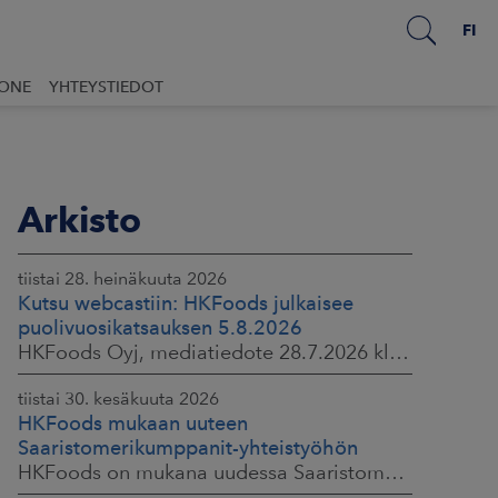
FI
UONE
YHTEYSTIEDOT
Arkisto
tiistai 28. heinäkuuta 2026
Kutsu webcastiin: HKFoods julkaisee
puolivuosikatsauksen 5.8.2026
HKFoods Oyj, mediatiedote 28.7.2026 klo 14.00
tiistai 30. kesäkuuta 2026
HKFoods mukaan uuteen
Saaristomerikumppanit-yhteistyöhön
HKFoods on mukana uudessa Saaristomerikumppanit-hankkeessa, joka kokoaa yhteen elintarviketeollisuuden, kaupan, maataloustuottajat ja asiantuntijat. Tavoitteena