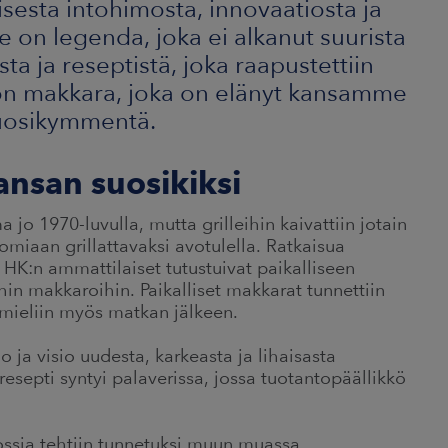
esta intohimosta, innovaatiosta ja
 Se on legenda, joka ei alkanut suurista
ta ja reseptistä, joka raapustettiin
 on makkara, joka on elänyt kansamme
 vuosikymmentä.
ansan suosikiksi
jo 1970-luvulla, mutta grilleihin kaivattiin jotain
omiaan grillattavaksi avotulella. Ratkaisua
HK:n ammattilaiset tutustuivat paikalliseen
hin makkaroihin. Paikalliset makkarat tunnettiin
 mieliin myös matkan jälkeen.
io ja visio uudesta, karkeasta ja lihaisasta
 resepti syntyi palaverissa, jossa tuotantopäällikkö
ssia tehtiin tunnetuksi muun muassa