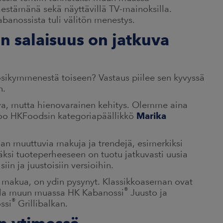
äestämänä sekä näyttävillä TV-mainoksilla.
banossista tuli välitön menestys.
n salaisuus on jatkuva
sikymmenestä toiseen? Vastaus piilee sen kyvyssä
n.
uva, mutta hienovarainen kehitys. Olemme aina
ertoo HKFoodsin kategoriapäällikkö
Marika
an muuttuvia makuja ja trendejä, esimerkiksi
säksi tuoteperheeseen on tuotu jatkuvasti uusia
in ja juustoisiin versioihin.
ri makua, on ydin pysynyt. Klassikkoaseman ovat
®
alla muun muassa HK Kabanossi
Juusto ja
®
ssi
Grillibalkan.