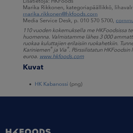
Lisätietoja: HKFoods
Marika Rikkonen, kategoriapäällikkö, lihavalm
marika.rikkonen@hkfoods.com
Media Service Desk, p. 010 570 5700,
commu
110 vuoden kokemuksella me HKFoodsissa t
huomenna. Valmistamme lähes 3 000 ammattilais
ruokaa kuluttajien erilaisiin ruokahetkiin. 
®
®
Kariniemen
ja Via
. Pörssilistatun HKFoodsin 
euroa.
www.hkfoods.com
Kuvat
HK Kabanossi
(png)