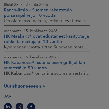
tiistai 23. kesäkuuta 2026
Ranch-ilmiö – Suomen rakastetuin
porsaanpihvi jo 10 vuotta
On olemassa makuja, jotka tulevat osaksi yhteisiä ruokahetkiä ja -muistoja. HK® Viljaporsaan fileepihvi Ranch on juuri sellainen. Klassikko, joka on hallinnut
maanantai 15. kesäkuuta 2026
HK Maakarit® ovat edustaneet käsityötä ja
rohkeita makuja jo 10 vuotta
Kymmenen vuotta sitten Suomeen rantautui uusi ilmiö: artesaanihenkisyys. Pienpanimoiden ja käsityöläistuotteiden nostaessa päätään HKFoodsilla tunnistettiin,
maanantai 15. kesäkuuta 2026
HK Kabanossi®, suomalaisen grillijuhlan
ytimessä jo 50 vuotta
HK Kabanossi® on tarina suomalaisesta intohimosta, innovaatiosta ja yhteisistä hetkistä grillin äärellä. Se on legenda, joka ei alkanut suurista strategioista,
Uutishuoneeseen
JAA