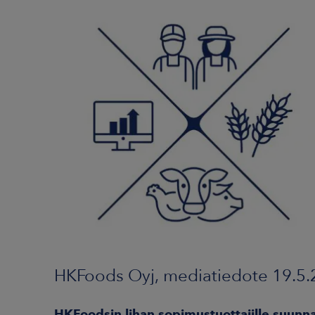
HKFoods Oyj, mediatiedote 19.5.
HKFoodsin lihan sopimustuottajille suunna