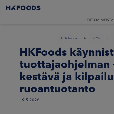
TIETOA MEISTÄ
»
»
Uutishuone
2026
HKFoods käynnist
tuottajaohjelman 
kestävä ja kilpai
ruoantuotanto
19.5.2026