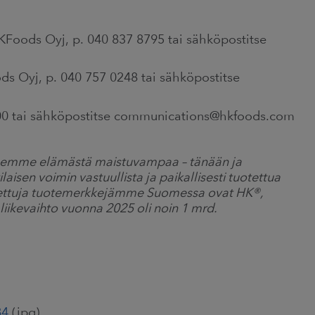
HKFoods Oyj, p. 040 837 8795 tai sähköpostitse
ds Oyj, p. 040 757 0248 tai sähköpostitse
00 tai sähköpostitse communications@hkfoods.com
eemme elämästä maistuvampaa – tänään ja
en voimin vastuullista ja paikallisesti tuotettua
Tunnettuja tuotemerkkejämme Suomessa ovat HK
®
,
 liikevaihto vuonna 2025 oli noin 1 mrd.
84
(jpg)