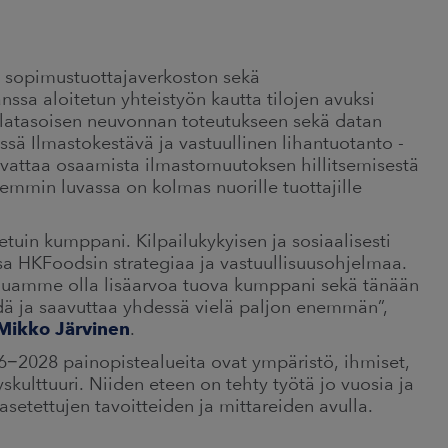
sopimustuottajaverkoston sekä
sa aloitetun yhteistyön kautta tilojen avuksi
ilatasoisen neuvonnan toteutukseen sekä datan
ässä Ilmastokestävä ja vastuullinen lihantuotanto -
svattaa osaamista ilmastomuutoksen hillitsemisestä
emmin luvassa on kolmas nuorille tuottajille
tuin kumppani. Kilpailukykyisen ja sosiaalisesti
sa HKFoodsin strategiaa ja vastuullisuusohjelmaa.
aluamme olla lisäarvoa tuova kumppani sekä tänään
 ja saavuttaa yhdessä vielä paljon enemmän”,
Mikko Järvinen
.
−2028 painopistealueita ovat ympäristö, ihmiset,
yskulttuuri. Niiden eteen on tehty työtä jo vuosia ja
asetettujen tavoitteiden ja mittareiden avulla.