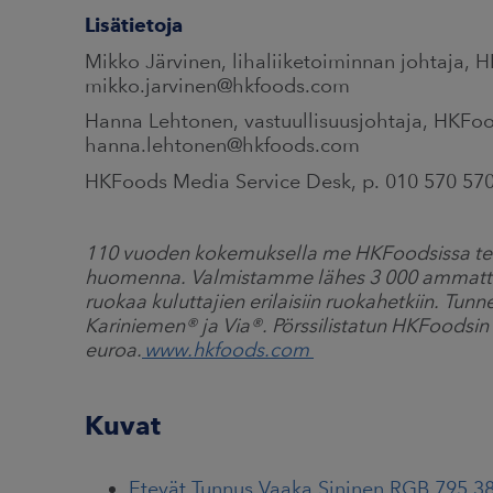
Lisätietoja
Mikko Järvinen, lihaliiketoiminnan johtaja, 
mikko.jarvinen@hkfoods.com
Hanna Lehtonen, vastuullisuusjohtaja, HKFoo
hanna.lehtonen@hkfoods.com
HKFoods Media Service Desk, p. 010 570 57
110 vuoden kokemuksella me HKFoodsissa t
huomenna. Valmistamme lähes 3 000 ammattilais
ruokaa kuluttajien erilaisiin ruokahetkiin. 
Kariniemen
®
ja Via
®
. Pörssilistatun HKFoodsin
euroa.
www.hkfoods.com
Kuvat
Etevät Tunnus Vaaka Sininen RGB 795 3