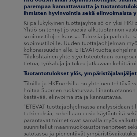
parempaa kannattavuutta ja tuotantotulok
ihmisten hyvinvointia sekä elinvoimaista 
Kilpailukykyinen tuottajayhteisö on yksi HKFo
Yhtiö on tehnyt jo vuosia alkutuotannon vastu
sopimustilojen kanssa. Tuloksia ja parhaita 
sopimustiloille. Uuden tuottajaohjelman myö
kokonaisuuden alle. ETEVÄT-tuottajaohjelma on
Tilakohtainen yhteistyö toteutetaan kumppan
tietoa, työkaluja ja tukea jatkuvaan kehittäm
Tuotantotulokset ylös, ympäristöjalanjäljet
Tiloilla ja HKFoodsilla on yhteinen tehtävä 
hoitaa Suomen ruokaturvaa. Lihantuotannon j
kestävää, elinvoimaista ja kannustavaa.
”ETEVÄT-tuottajaohjelmassa analysoidaan til
tutkimuksia, kokeillaan uusia käytänteitä se
parantavat toimet ovat samalla myös vaikutt
suunnitellut maanmuokkaustoimenpiteet sekä 
satotasoa ja pienentävät ympäristövaikutuksi