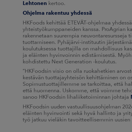
Lehtonen
kertoo.
Ohjelma rakentuu yhdessä
HKFoods kehittää ETEVÄT-ohjelmaa yhdessä 
yhteistyökumppaneiden kanssa. ProAgrian kans
rakennetaan suurempia neuvontaresursseja t
tuottamiseen. Pyhäjärvi-instituutin järjestäm
koulutuksessa tuottajilla on mahdollisuus ka
ja eläinten hyvinvoinnin edistämisestä. Myöh
kohdistettu Next Generation -koulutus.
”HKFoodsin visio on olla ruokahetkien arvoste
kestävän tuottajayhteisön kehittäminen on o
Sopimustuottajillemme se tarkoittaa, että h
että huomenna. Uskomme, että voimme tehdä
sanoo HKFoodsin lihaliiketoiminnan johtaja
HKFoodsin uuden vastuullisuusohjelman 2026
eläinten hyvinvointi sekä hyvä hallinto ja yrit
työ jatkuu vieläkin tavoitteellisemmin uusien 