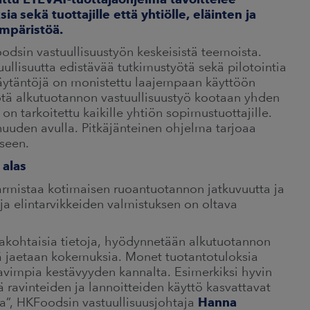
sia
sekä tuottajille että yhtiölle, eläinten ja
ympäristöä.
odsin vastuullisuustyön keskeisistä teemoista.
ullisuutta edistävää tutkimustyötä sekä pilotointia
käytäntöjä on monistettu laajempaan käyttöön
tä alkutuotannon vastuullisuustyö kootaan yhden
 tarkoitettu kaikille yhtiön sopimustuottajille.
uuden avulla. Pitkäjänteinen ohjelma tarjoaa
iseen.
 alas
varmistaa kotimaisen ruoantuotannon jatkuvuutta ja
a elintarvikkeiden valmistuksen on oltava
akohtaisia tietoja, hyödynnetään alkutuotannon
kä jaetaan kokemuksia. Monet tuotantotuloksia
avimpia kestävyyden kannalta. Esimerkiksi hyvin
ravinteiden ja lannoitteiden käyttö kasvattavat
a”, HKFoodsin vastuullisuusjohtaja
Hanna