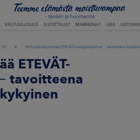
VASTUULLISUUS
SIJOITTAJAT
MARKKINAT
URA
UUTISH
»
05
HKFoods käynnistää ETEVÄT-tuottajaohjelman − tavoitteena kestävä 
ää ETEVÄT-
− tavoitteena
lukykyinen