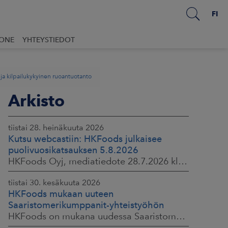
FI
UONE
YHTEYSTIEDOT
ja kilpailukykyinen ruoantuotanto
Arkisto
tiistai 28. heinäkuuta 2026
Kutsu webcastiin: HKFoods julkaisee
puolivuosikatsauksen 5.8.2026
HKFoods Oyj, mediatiedote 28.7.2026 klo 14.00
tiistai 30. kesäkuuta 2026
HKFoods mukaan uuteen
Saaristomerikumppanit-yhteistyöhön
HKFoods on mukana uudessa Saaristomerikumppanit-hankkeessa, joka kokoaa yhteen elintarviketeollisuuden, kaupan, maataloustuottajat ja asiantuntijat. Tavoitteena