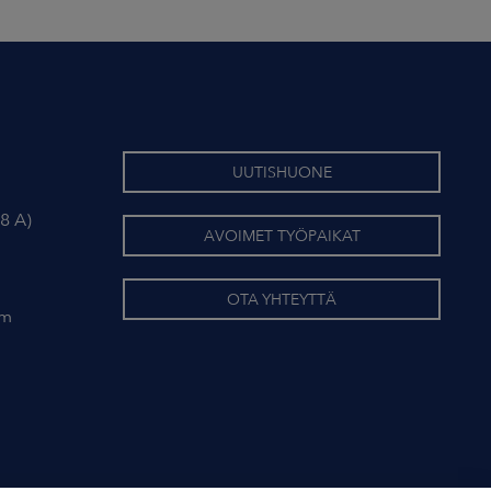
UUTISHUONE
8 A)
AVOIMET TYÖPAIKAT
OTA YHTEYTTÄ
om