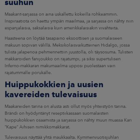
suuhun
Maakarit-sarjassa on aina uskallettu kokeilla rohkeammin.
Inspiraatiota on haettu ympäri maailmaa, ja sarjassa on nähty niin
espanjalaisia, saksalaisia kuin amerikkalaisiakin vivahteita.
Haasteena on löytää tasapaino eksoottisen ja suomalaiseen
makuun sopivan välillä. Meksikolaisvaikutteinen Hidalgo, jossa
tulista jalapenoa pehmennettiin juustolla, oli täysosuma. Tulisten
makkaroiden fanijoukko on rajatumpi, ja siksi supertulisen
Inferno-makkaran makumaailma upposi puolestaan vain
rajatummalle porukalle.
Huippukokkien ja uusien
kavereiden tulevaisuus
Maakareiden tarina on alusta asti ollut myös yhteistyön tarina.
Brändi on hyödyntänyt reseptiikassaan suomalaisten
huippukokkien osaamista ja sarjassa on nähty muun muassa Kari
”Kape” Aihisen nimikkomakkarat.
Tulevaisuus näyttää yhtä maukkaalta. Kymmenvuotisjuhlan