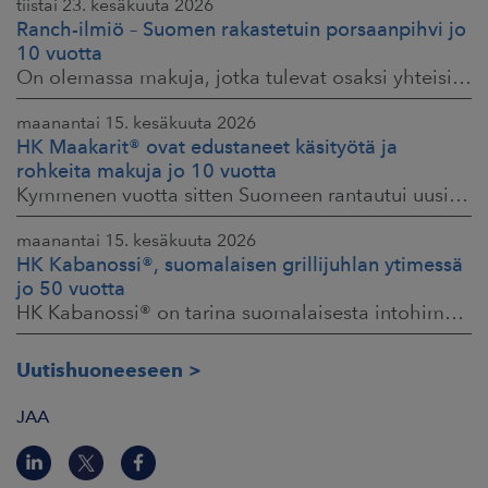
tiistai 23. kesäkuuta 2026
Ranch-ilmiö – Suomen rakastetuin porsaanpihvi jo
10 vuotta
On olemassa makuja, jotka tulevat osaksi yhteisiä ruokahetkiä ja -muistoja. HK® Viljaporsaan fileepihvi Ranch on juuri sellainen. Klassikko, joka on hallinnut
maanantai 15. kesäkuuta 2026
HK Maakarit® ovat edustaneet käsityötä ja
rohkeita makuja jo 10 vuotta
Kymmenen vuotta sitten Suomeen rantautui uusi ilmiö: artesaanihenkisyys. Pienpanimoiden ja käsityöläistuotteiden nostaessa päätään HKFoodsilla tunnistettiin,
maanantai 15. kesäkuuta 2026
HK Kabanossi®, suomalaisen grillijuhlan ytimessä
jo 50 vuotta
HK Kabanossi® on tarina suomalaisesta intohimosta, innovaatiosta ja yhteisistä hetkistä grillin äärellä. Se on legenda, joka ei alkanut suurista strategioista,
Uutishuoneeseen
JAA