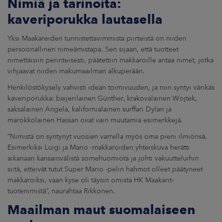
Nimiä ja tarinoita:
kaveriporukka lautasella
Yksi Maakareiden tunnistettavimmista piirteistä on niiden
persoonallinen nimeämistapa. Sen sijaan, että tuotteet
nimettäisiin perinteisesti, päätettiin makkaroille antaa nimet, jotka
vihjaavat niiden makumaailman alkuperään.
Henkilöstökysely vahvisti idean toimivuuden, ja niin syntyi värikäs
kaveriporukka: baijerilainen Günther, krakovalainen Wojtek,
saksalainen Angela, kalifornialainen surffari Dylan ja
marokkolainen Hassan ovat vain muutamia esimerkkejä.
”Nimistä on syntynyt vuosien varrella myös oma pieni ilmiönsä.
Esimerkiksi Luigi ja Mario -makkaroiden yhteiskuva herätti
aikanaan kansainvälistä somehuomiota ja johti vakuutteluihin
siitä, etteivät tutut Super Mario -pelin hahmot olleet päätyneet
makkaroiksi, vaan kyse oli täysin omista HK Maakarit-
tuotenimistä”, naurahtaa Rikkonen.
Maailman maut suomalaiseen