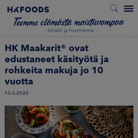
Menu
ETUSIVU
HK Maakarit® ovat
edustaneet käsityötä ja
rohkeita makuja jo 10
FI
vuotta
15.6.2026
ETOA MEISTÄ
STUULLISUUS
JOITTAJAT