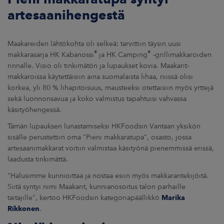
artesaanihengestä
Maakareiden lähtökohta oli selkeä: tarvittiin täysin uusi
®
®
makkarasarja HK Kabanossi
ja HK Camping
-grillimakkaroiden
rinnalle. Visio oli tinkimätön ja lupaukset kovia. Maakarit-
makkaroissa käytettäisiin aina suomalaista lihaa, niissä olisi
korkea, yli 80 % lihapitoisuus, mausteeksi otettaisiin myös yrttejä
sekä luonnonsavua ja koko valmistus tapahtuisi vahvassa
käsityöhengessä.
Tämän lupauksen lunastamiseksi HKFoodsin Vantaan yksikön
sisälle perustettiin oma "Pieni makkaratupa", osasto, jossa
artesaanimakkarat voitiin valmistaa käsityönä pienemmissä erissä,
laadusta tinkimättä.
"Halusimme kunnioittaa ja nostaa esiin myös makkarantekijöitä.
Siitä syntyi nimi Maakarit, kunnianosoitus talon parhaille
taitajille", kertoo HKFoodsin kategoriapäällikkö
Marika
Rikkonen
.