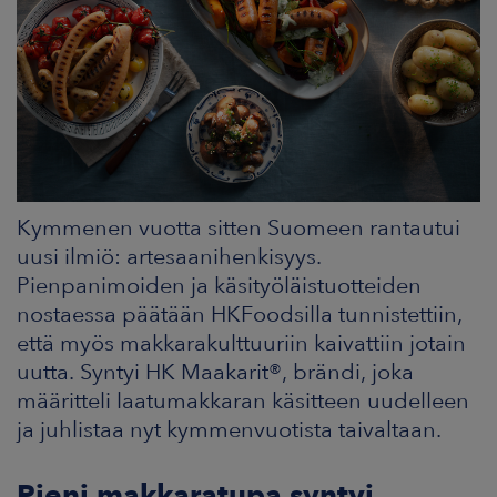
ARKKINAT
RA
UUTISHUONE
HTEYSTIEDOT
Kymmenen vuotta sitten Suomeen rantautui
uusi ilmiö: artesaanihenkisyys.
Pienpanimoiden ja käsityöläistuotteiden
nostaessa päätään HKFoodsilla tunnistettiin,
että myös makkarakulttuuriin kaivattiin jotain
uutta. Syntyi HK Maakarit®, brändi, joka
määritteli laatumakkaran käsitteen uudelleen
ja juhlistaa nyt kymmenvuotista taivaltaan.
Pieni makkaratupa syntyi