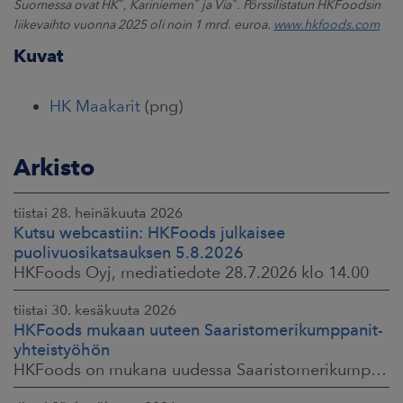
®
®
®
Suomessa ovat HK
, Kariniemen
ja Via
. Pörssilistatun HKFoodsin
liikevaihto vuonna 2025 oli noin 1 mrd. euroa.
www.hkfoods.com
Kuvat
HK Maakarit
(png)
Arkisto
tiistai 28. heinäkuuta 2026
Kutsu webcastiin: HKFoods julkaisee
puolivuosikatsauksen 5.8.2026
HKFoods Oyj, mediatiedote 28.7.2026 klo 14.00
tiistai 30. kesäkuuta 2026
HKFoods mukaan uuteen Saaristomerikumppanit-
yhteistyöhön
HKFoods on mukana uudessa Saaristomerikumppanit-hankkeessa, joka kokoaa yhteen elintarviketeollisuuden, kaupan, maataloustuottajat ja asiantuntijat. Tavoitteena