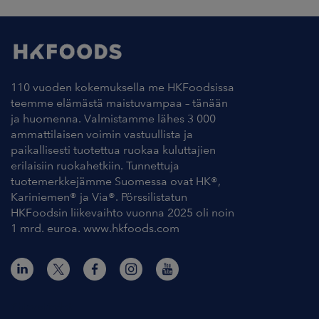
110 vuoden kokemuksella me HKFoodsissa
teemme elämästä maistuvampaa – tänään
ja huomenna. Valmistamme lähes 3 000
ammattilaisen voimin vastuullista ja
paikallisesti tuotettua ruokaa kuluttajien
erilaisiin ruokahetkiin. Tunnettuja
tuotemerkkejämme Suomessa ovat HK®,
Kariniemen® ja Via®. Pörssilistatun
HKFoodsin liikevaihto vuonna 2025 oli noin
1 mrd. euroa. www.hkfoods.com
Yhteystiedot