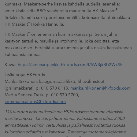
kunniaksi Maakarit-perhe kasvaa kahdella uudella jäsenellä:
®
amerikkalaisella BBQ-vivahteella maustetulla HK Maakarit
Solakka Samilla sekä perinteisemmällä, kotimaisella olutmakkara
®
HK Maakarit
Hoikka Hannulla.
®
HK Maakarit
on enemmän kuin makkarasarja. Se on juhla
käsityön taitajille, mauille ja intohimolle, joka osoittaa, että
makkarakin voi herättää suuria tunteita ja tulla osaksi kansakunnan
kulinaarista tarinaa.
Kuvia:
https://aineistopankki.hkfoods.com/l/5W8jkBb2WxSF
Lisätietoja: HKFoods
Marika Rikkonen, kategoriapäällikkö, lihavalmisteet
(grillimakkarat), p. 010 570 8113,
marika.rikkonen@hkfoods.com
Media Service Desk, p. 010 570 5700,
communications@hkfoods.com
110 vuoden kokemuksella me HKFoodsissa teemme elämästä
maistuvampaa – tänään ja huomenna. Valmistamme lähes 3 000
ammattilaisen voimin vastuullista ja paikallisesti tuotettua ruokaa
kuluttajien erilaisiin ruokahetkiin. Tunnettuja tuotemerkkejämme