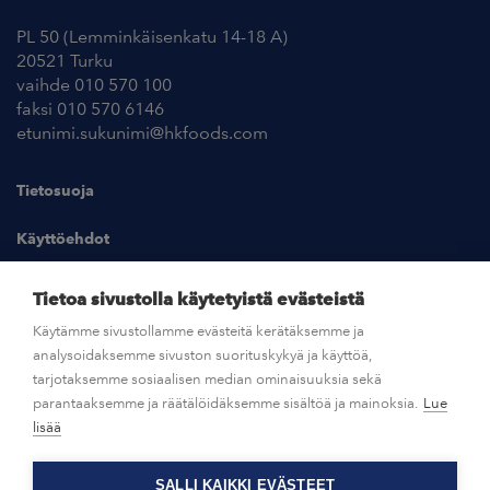
PL 50 (Lemminkäisenkatu 14-18 A)
20521 Turku
vaihde 010 570 100
faksi 010 570 6146
etunimi.sukunimi@hkfoods.com
Tietosuoja
Käyttöehdot
Kuvapankki
Tietoa sivustolla käytetyistä evästeistä
Käytämme sivustollamme evästeitä kerätäksemme ja
analysoidaksemme sivuston suorituskykyä ja käyttöä,
UUTISHUONE
tarjotaksemme sosiaalisen median ominaisuuksia sekä
parantaaksemme ja räätälöidäksemme sisältöä ja mainoksia.
Lue
AVOIMET TYÖPAIKAT
lisää
SALLI KAIKKI EVÄSTEET
OTA YHTEYTTÄ