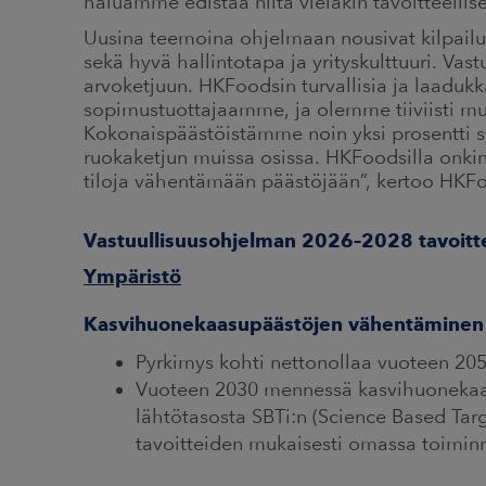
haluamme edistää niitä vieläkin tavoitteelli
Uusina teemoina ohjelmaan nousivat kilpailuk
sekä hyvä hallintotapa ja yrityskulttuuri. Va
arvoketjuun. HKFoodsin turvallisia ja laadukk
sopimustuottajaamme, ja olemme tiiviisti mu
Kokonaispäästöistämme noin yksi prosentti 
ruokaketjun muissa osissa. HKFoodsilla onkin
tiloja vähentämään päästöjään”, kertoo HKFo
Vastuullisuusohjelman 2026–2028 tavoitt
Ympäristö
Kasvihuonekaasupäästöjen vähentäminen
Pyrkimys kohti nettonollaa vuoteen 2
Vuoteen 2030 mennessä kasvihuoneka
lähtötasosta SBTi:n (Science Based Targ
tavoitteiden mukaisesti omassa toiminn