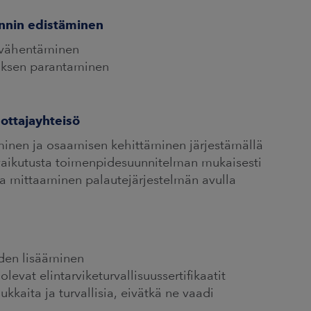
innin edistäminen
n vähentäminen
uksen parantaminen
uottajayhteisö
äminen ja osaamisen kehittäminen järjestämällä
vaikutusta toimenpidesuunnitelman mukaisesti
ja mittaaminen palautejärjestelmän avulla
iden lisääminen
levat elintarviketurvallisuussertifikaatit
ukkaita ja turvallisia, eivätkä ne vaadi