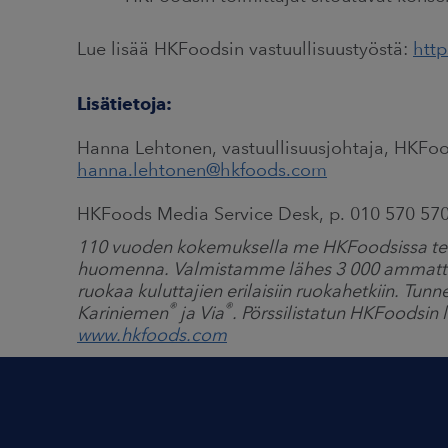
Lue lisää HKFoodsin vastuullisuustyöstä:
http
Lisätietoja:
Hanna Lehtonen, vastuullisuusjohtaja, HKFoo
hanna.lehtonen@hkfoods.com
HKFoods Media Service Desk, p. 010 570 570
110 vuoden kokemuksella me HKFoodsissa t
huomenna. Valmistamme lähes 3 000 ammattilais
ruokaa kuluttajien erilaisiin ruokahetkiin. 
®
®
Kariniemen
ja Via
. Pörssilistatun HKFoodsin 
www.hkfoods.com