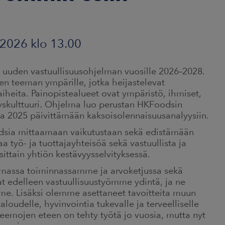
2026 klo 13.00
n uuden vastuullisuusohjelman vuosille 2026–2028.
en teeman ympärille, jotka heijastelevat
iheita. Painopistealueet ovat ympäristö, ihmiset,
ityskulttuuri. Ohjelma luo perustan HKFoodsin
na 2025 päivittämään kaksoisolennaisuusanalyysiin.
odsia mittaamaan vaikutustaan sekä edistämään
 työ- ja tuottajayhteisöä sekä vastuullista ja
sittain yhtiön kestävyysselvityksessä.
massa toiminnassamme ja arvoketjussa sekä
vat edelleen vastuullisuustyömme ydintä, ja ne
mme. Lisäksi olemme asettaneet tavoitteita muun
oudelle, hyvinvointia tukevalle ja terveelliselle
teemojen eteen on tehty työtä jo vuosia, mutta nyt