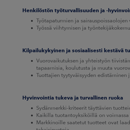
Henkilöstön työturvallisuuden ja -hyvinvo
Työtapaturmien ja sairauspoissaoloje
Työssä viihtymisen ja työntekijäkokem
Kilpailukykyinen ja sosiaalisesti kestävä t
Vuorovaikutuksen ja yhteistyön tiivist
tapaamisia, koulutusta ja muuta vuoro
Tuottajien tyytyväisyyden edistäminen 
Hyvinvointia tukeva ja turvallinen ruoka
Sydänmerkki-kriteerit täyttävien tuotte
Kaikilla tuotantoyksiköillä on voimassa o
Markkinoille saatetut tuotteet ovat laad
takaisinvetoja