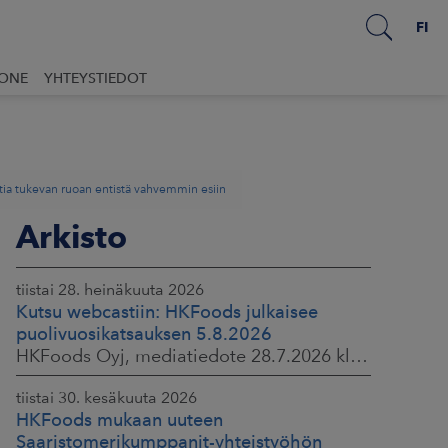
FI
UONE
YHTEYSTIEDOT
tia tukevan ruoan entistä vahvemmin esiin
Arkisto
tiistai 28. heinäkuuta 2026
Kutsu webcastiin: HKFoods julkaisee
puolivuosikatsauksen 5.8.2026
HKFoods Oyj, mediatiedote 28.7.2026 klo 14.00
tiistai 30. kesäkuuta 2026
HKFoods mukaan uuteen
Saaristomerikumppanit-yhteistyöhön