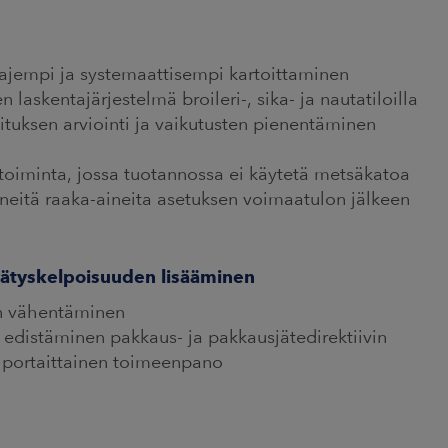
ajempi ja systemaattisempi kartoittaminen
laskentajärjestelmä broileri-, sika- ja nautatiloilla
uksen arviointi ja vaikutusten pienentäminen
iminta, jossa tuotannossa ei käytetä metsäkatoa
äneitä raaka-aineita asetuksen voimaatulon jälkeen
rätyskelpoisuuden lisääminen
een vähentäminen
edistäminen pakkaus- ja pakkausjätedirektiivin
n portaittainen toimeenpano