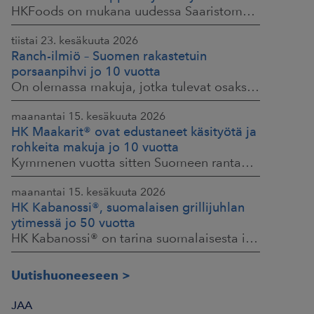
HKFoods on mukana uudessa Saaristomerikumppanit-hankkeessa, joka kokoaa yhteen elintarviketeollisuuden, kaupan, maataloustuottajat ja asiantuntijat. Tavoitteena
tiistai 23. kesäkuuta 2026
Ranch-ilmiö – Suomen rakastetuin
porsaanpihvi jo 10 vuotta
On olemassa makuja, jotka tulevat osaksi yhteisiä ruokahetkiä ja -muistoja. HK® Viljaporsaan fileepihvi Ranch on juuri sellainen. Klassikko, joka on hallinnut
maanantai 15. kesäkuuta 2026
HK Maakarit® ovat edustaneet käsityötä ja
rohkeita makuja jo 10 vuotta
Kymmenen vuotta sitten Suomeen rantautui uusi ilmiö: artesaanihenkisyys. Pienpanimoiden ja käsityöläistuotteiden nostaessa päätään HKFoodsilla tunnistettiin,
maanantai 15. kesäkuuta 2026
HK Kabanossi®, suomalaisen grillijuhlan
ytimessä jo 50 vuotta
HK Kabanossi® on tarina suomalaisesta intohimosta, innovaatiosta ja yhteisistä hetkistä grillin äärellä. Se on legenda, joka ei alkanut suurista strategioista,
Uutishuoneeseen
JAA