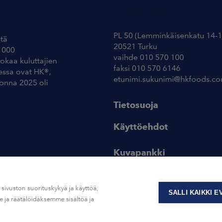
Yhteystiedot
PL 50 (Lemminkäisenkatu 14-1
tä
20521 Turku
 000
vaihde 010 570 100
uokaa kuluttajien
faksi 010 570 6146
essa ovat HK®,
etunimi.sukunimi@hkfoods.c
uonna 2025 oli
Tietosuoja
Käyttöehdot
Kuvapankki
ivuston suorituskykyä ja käyttöä,
SALLI KAIKKI 
ja räätälöidäksemme sisältöä ja