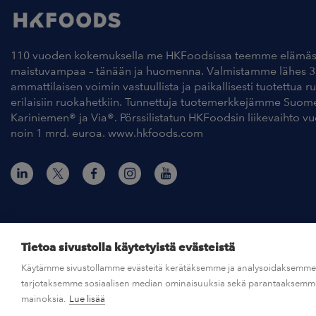
110 vuoden kokemuksella me HKFoodsissa teemme elämäs
maistuvampaa – tänään ja huomenna. Valmistamme lähes 3
ammattilaisen voimin vastuullista ja paikallisesti tuotettua r
erilaisiin ruokahetkiin. Tunnettuja tuotemerkkejämme Suom
Kariniemen® ja Via®. Pörssilistatun HKFoodsin liikevaihto v
noin 1 mrd. euroa. www.hkfoods.com
Tietoa sivustolla käytetyistä evästeistä
Käytämme sivustollamme evästeitä kerätäksemme ja analysoidaksemme s
© HKFoods 2026
tarjotaksemme sosiaalisen median ominaisuuksia sekä parantaaksemme 
mainoksia.
Lue lisää