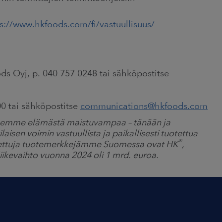
s://www.hkfoods.com/fi/vastuullisuus/
ds Oyj, p. 040 757 0248 tai sähköpostitse
0 tai sähköpostitse
communications@hkfoods.com
eemme elämästä maistuvampaa – tänään ja
en voimin vastuullista ja paikallisesti tuotettua
®
Tunnettuja tuotemerkkejämme Suomessa ovat HK
,
liikevaihto vuonna 2024 oli 1 mrd. euroa.