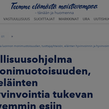
VASTUULLISUUS
SIJOITTAJAT
MARKKINAT
URA
UUTISH
»
01
 luonnon monimuotoisuuden, tuottajayhteisön, eläinten hyvinvoinnin ja hyvinvoin
llisuusohjelma
monimuotoisuuden,
eläinten
yvinvointia tukevan
vemmin esiin