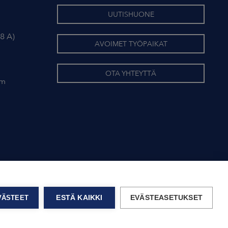
UUTISHUONE
8 A)
AVOIMET TYÖPAIKAT
OTA YHTEYTTÄ
om
EVÄSTEET
ESTÄ KAIKKI
EVÄSTEASETUKSET