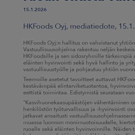
15.1.2026
HKFoods Oyj, mediatiedote, 15.1.
HKFoods Oyj:n hallitus on vahvistanut yhtiö
Vastuullisuusohjelma rakentuu neljän keskeis
HKFoodsille ja sen sidosryhmille tärkeimpiä a
eläinten hyvinvointi sekä hyvä hallinto ja yr
vastuullisuustyölle ja pohjautuu yhtiön vuon
Teemoille asetetut tavoitteet auttavat HKFo
kestävämpää elintarviketuotantoa, hyvinvoivaa
eettistä toimintaa. Edistymistä seurataan vuo
”Kasvihuonekaasupäästöjen vähentäminen o
henkilöstön työturvallisuus ja -hyvinvointi o
jatkavat ansaitusti vastuullisuusohjelmassa
muassa luonnon monimuotoisuudelle, kiertotal
ruoalle sekä eläinten hyvinvoinnille. Näiden 