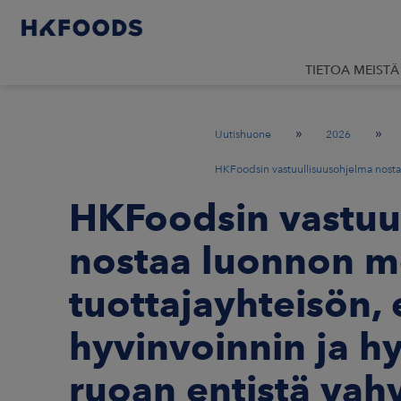
TIETOA MEISTÄ
»
»
Uutishuone
2026
HKFoodsin vastuullisuusohjelma nostaa
HKFoodsin vastuu
nostaa luonnon 
tuottajayhteisön, 
hyvinvoinnin ja h
ruoan entistä vah