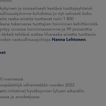
semmin.
ykyinen ja sosiaalisesti kestävä tuottajayhteisö
stuullisuustyömme kohdistuu jo nyt vahvasti koko
aita raaka-aineita tuottavat noin 1 800
kana tukemassa tuottajien toiminnan kehittämistä.
syntyy omassa toiminnassamme ja 99 prosenttia
 tärkeä tehtävä auttaa liharaaka-ainetta tuottavia
odsin vastuullisuusjohtaja
Hanna Lehtonen
.
eet
050 mennessä
asupäästöjä vähennetään vuoden 2022
ets initiative) hyväksymien lyhyen aikavälin
assa ja arvoketjussa