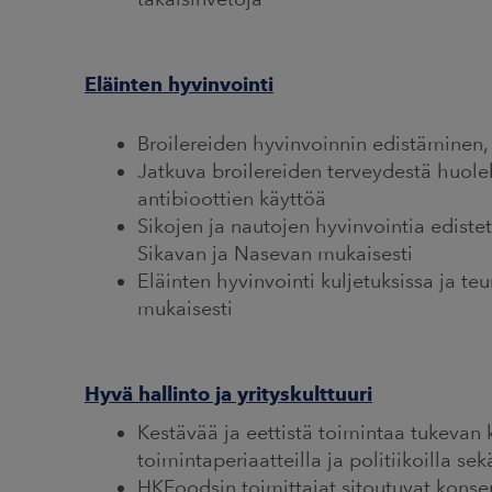
Eläinten hyvinvointi
Broilereiden hyvinvoinnin edistäminen,
Jatkuva broilereiden terveydestä huole
antibioottien käyttöä
Sikojen ja nautojen hyvinvointia ediste
Sikavan ja Nasevan mukaisesti
Eläinten hyvinvointi kuljetuksissa ja t
mukaisesti
Hyvä hallinto ja yrityskulttuuri
Kestävää ja eettistä toimintaa tukevan k
toimintaperiaatteilla ja politiikoilla se
HKFoodsin toimittajat sitoutuvat konser