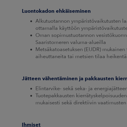
Luontokadon ehkäiseminen
Alkutuotannon ympäristövaikutusten la
ottamalla käyttöön ympäristövaikutusten 
Oman sopimustuotannon vesistökuormit
Saaristomeren valuma-alueilla
Metsäkatoasetuksen (EUDR) mukainen to
aiheuttaneita tai metsien tilaa heikent
Jätteen vähentäminen ja pakkausten kier
Elintarvike- sekä seka- ja energiajätt
Tuotepakkausten kierrätyskelpoisuuden 
mukaisesti sekä direktiivin vaatimuste
Ihmiset