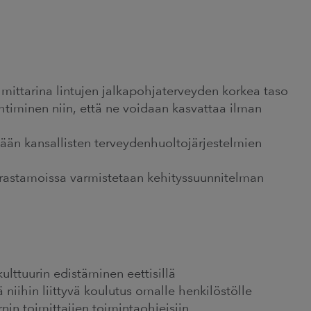
 mittarina lintujen jalkapohjaterveyden korkea taso
htiminen niin, että ne voidaan kasvattaa ilman
tään kansallisten terveydenhuoltojärjestelmien
eurastamoissa varmistetaan kehityssuunnitelman
ulttuurin edistäminen eettisillä
kä niihin liittyvä koulutus omalle henkilöstölle
nin toimittajien toimintaohjeisiin