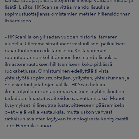
kanssa tapoja, joilla peltojen hiilinieluja voidaan mitata ja
lisätä. Lisäksi HKScan selvittää mahdollisuuksia
sopimustuottajiensa omistamien metsien hiilensidonnan
lisäämiseen.
– HKScanilla on yli sadan vuoden historia Itämeren
alueella. Olemme sitoutuneet vastuullisen, paikallisen
ruuantuotannon edistämiseen. Kestävämmän
ruoantuotannon kehittäminen luo mahdollisuuksia
ilmastonmuutoksen hillitsemiseen koko pitkässä
ruokaketjussa. Onnistuminen edellyttää tiivistä
yhteistyötä sopimustuottajien, yritysten, yhteiskunnan ja
eri asiantuntijatahojen välillä. HKScan haluaa
ilmastotyöllään kantaa oman vastuunsa yhteiskuntien
tärkeiden ilmastotavoitteiden saavuttamiseksi. Monet
kysymykset hiilineutraaliustavoitteeseen pääsemiseksi
ovat vielä vailla vastauksia, mutta uskon vahvasti
ratkaisun avainten löytyvän teknologisesta kehityksestä,
Tero Hemmilä sanoo.