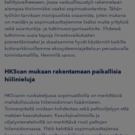
kehitysvaiheeseen, jossa vastuullisuustyö rakennetaan
aiempaa tiiviimmäksi osaksi sopimustuotantoa. Tähän
työhön tarvitaan monipuolista osaamista, joten mukana
on meidän ja sopimustuottajiemme lisäksi muita yrityksiä
sekä asiantuntija- ja tutkimusorganisaatioita. Yhdessä
tutkimme uusia tapoja ilmastovaikutusten
pienentämiseksi ja skaalaamme hyvät käytännöt kaikille
kotimarkkinoillemme ekosysteemiajatteluun perustuvalla
toimintamallilla, Hemmilä sanoo.
HKScan mukaan rakentamaan paikallisia
hiilinieluja
HKScanin ruokaketjussa sopimustiloilla on merkittäviä
mahdollisuuksia hiilensidonnan lisäämiseen.
Toimenpiteitä voidaan kohdentaa sekä peltoviljelyyn että
metsien kasvatukseen. Kasvilajivalinnoilla ja
viljelymenetelmillä on merkittävä rooli peltojen
hiilensidonnassa. Yhtiö kehittää sopimustuottajiensa