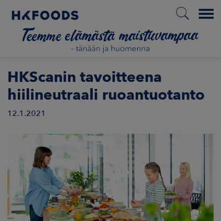
Menu
ETUSIVU
HKScanin tavoitteena
hiilineutraali ruoantuotanto
12.1.2021
FI
ETOA MEISTÄ
STUULLISUUS
JOITTAJAT