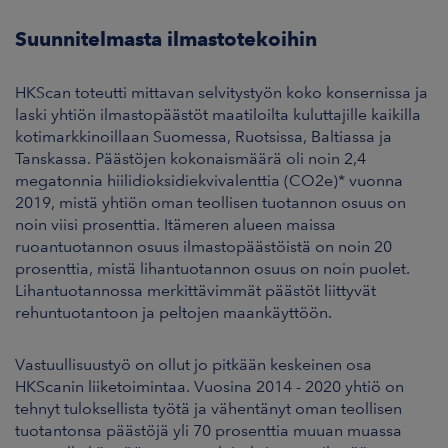
Suunnitelmasta ilmastotekoihin
HKScan toteutti mittavan selvitystyön koko konsernissa ja
laski yhtiön ilmastopäästöt maatiloilta kuluttajille kaikilla
kotimarkkinoillaan Suomessa, Ruotsissa, Baltiassa ja
Tanskassa. Päästöjen kokonaismäärä oli noin 2,4
megatonnia hiilidioksidiekvivalenttia (CO2e)* vuonna
2019, mistä yhtiön oman teollisen tuotannon osuus on
noin viisi prosenttia. Itämeren alueen maissa
ruoantuotannon osuus ilmastopäästöistä on noin 20
prosenttia, mistä lihantuotannon osuus on noin puolet.
Lihantuotannossa merkittävimmät päästöt liittyvät
rehuntuotantoon ja peltojen maankäyttöön.
Vastuullisuustyö on ollut jo pitkään keskeinen osa
HKScanin liiketoimintaa. Vuosina 2014 - 2020 yhtiö on
tehnyt tuloksellista työtä ja vähentänyt oman teollisen
tuotantonsa päästöjä yli 70 prosenttia muuan muassa