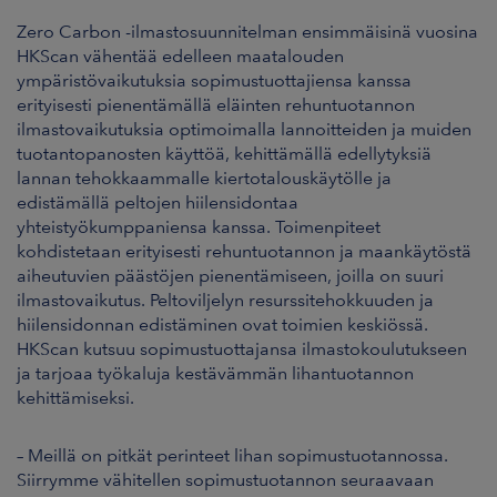
Zero Carbon -ilmastosuunnitelman ensimmäisinä vuosina
HKScan vähentää edelleen maatalouden
ympäristövaikutuksia sopimustuottajiensa kanssa
erityisesti pienentämällä eläinten rehuntuotannon
ilmastovaikutuksia optimoimalla lannoitteiden ja muiden
tuotantopanosten käyttöä, kehittämällä edellytyksiä
lannan tehokkaammalle kiertotalouskäytölle ja
edistämällä peltojen hiilensidontaa
yhteistyökumppaniensa kanssa. Toimenpiteet
kohdistetaan erityisesti rehuntuotannon ja maankäytöstä
aiheutuvien päästöjen pienentämiseen, joilla on suuri
ilmastovaikutus. Peltoviljelyn resurssitehokkuuden ja
hiilensidonnan edistäminen ovat toimien keskiössä.
HKScan kutsuu sopimustuottajansa ilmastokoulutukseen
ja tarjoaa työkaluja kestävämmän lihantuotannon
kehittämiseksi.
– Meillä on pitkät perinteet lihan sopimustuotannossa.
Siirrymme vähitellen sopimustuotannon seuraavaan