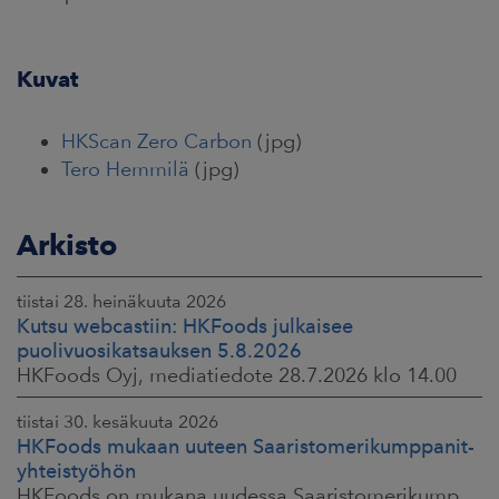
Kuvat
HKScan Zero Carbon
(jpg)
Tero Hemmilä
(jpg)
Arkisto
tiistai 28. heinäkuuta 2026
Kutsu webcastiin: HKFoods julkaisee
puolivuosikatsauksen 5.8.2026
HKFoods Oyj, mediatiedote 28.7.2026 klo 14.00
tiistai 30. kesäkuuta 2026
HKFoods mukaan uuteen Saaristomerikumppanit-
yhteistyöhön
HKFoods on mukana uudessa Saaristomerikumppanit-hankkeessa, joka kokoaa yhteen elintarviketeollisuuden, kaupan, maataloustuottajat ja asiantuntijat. Tavoitteena