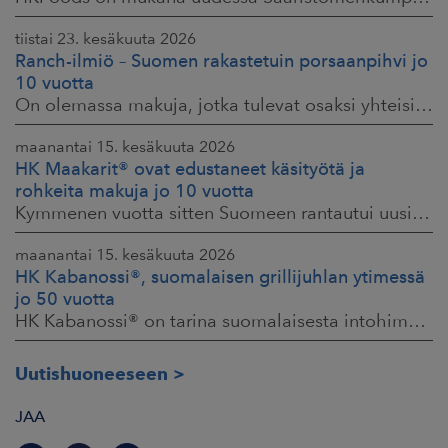
tiistai 23. kesäkuuta 2026
Ranch-ilmiö – Suomen rakastetuin porsaanpihvi jo
10 vuotta
On olemassa makuja, jotka tulevat osaksi yhteisiä ruokahetkiä ja -muistoja. HK® Viljaporsaan fileepihvi Ranch on juuri sellainen. Klassikko, joka on hallinnut
maanantai 15. kesäkuuta 2026
HK Maakarit® ovat edustaneet käsityötä ja
rohkeita makuja jo 10 vuotta
Kymmenen vuotta sitten Suomeen rantautui uusi ilmiö: artesaanihenkisyys. Pienpanimoiden ja käsityöläistuotteiden nostaessa päätään HKFoodsilla tunnistettiin,
maanantai 15. kesäkuuta 2026
HK Kabanossi®, suomalaisen grillijuhlan ytimessä
jo 50 vuotta
HK Kabanossi® on tarina suomalaisesta intohimosta, innovaatiosta ja yhteisistä hetkistä grillin äärellä. Se on legenda, joka ei alkanut suurista strategioista,
Uutishuoneeseen
JAA