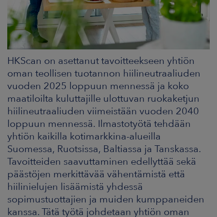
ARKKINAT
RA
UUTISHUONE
HKScan on asettanut tavoitteekseen yhtiön
oman teollisen tuotannon hiilineutraaliuden
HTEYSTIEDOT
vuoden 2025 loppuun mennessä ja koko
maatiloilta kuluttajille ulottuvan ruokaketjun
hiilineutraaliuden viimeistään vuoden 2040
loppuun mennessä. Ilmastotyötä tehdään
yhtiön kaikilla kotimarkkina-alueilla
Suomessa, Ruotsissa, Baltiassa ja Tanskassa.
Tavoitteiden saavuttaminen edellyttää sekä
päästöjen merkittävää vähentämistä että
hiilinielujen lisäämistä yhdessä
sopimustuottajien ja muiden kumppaneiden
kanssa. Tätä työtä johdetaan yhtiön oman