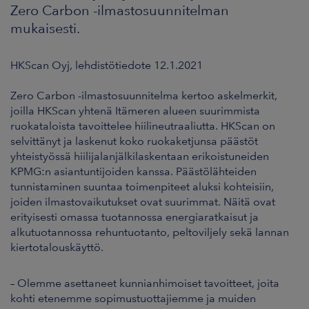
Zero Carbon -ilmastosuunnitelman
mukaisesti.
HKScan Oyj, lehdistötiedote 12.1.2021
Zero Carbon -ilmastosuunnitelma kertoo askelmerkit,
joilla HKScan yhtenä Itämeren alueen suurimmista
ruokataloista tavoittelee hiilineutraaliutta. HKScan on
selvittänyt ja laskenut koko ruokaketjunsa päästöt
yhteistyössä hiilijalanjälkilaskentaan erikoistuneiden
KPMG:n asiantuntijoiden kanssa. Päästölähteiden
tunnistaminen suuntaa toimenpiteet aluksi kohteisiin,
joiden ilmastovaikutukset ovat suurimmat. Näitä ovat
erityisesti omassa tuotannossa energiaratkaisut ja
alkutuotannossa rehuntuotanto, peltoviljely sekä lannan
kiertotalouskäyttö.
– Olemme asettaneet kunnianhimoiset tavoitteet, joita
kohti etenemme sopimustuottajiemme ja muiden