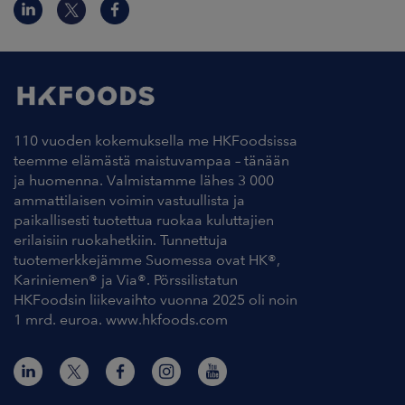
110 vuoden kokemuksella me HKFoodsissa
teemme elämästä maistuvampaa – tänään
ja huomenna. Valmistamme lähes 3 000
ammattilaisen voimin vastuullista ja
paikallisesti tuotettua ruokaa kuluttajien
erilaisiin ruokahetkiin. Tunnettuja
tuotemerkkejämme Suomessa ovat HK®,
Kariniemen® ja Via®. Pörssilistatun
HKFoodsin liikevaihto vuonna 2025 oli noin
1 mrd. euroa. www.hkfoods.com