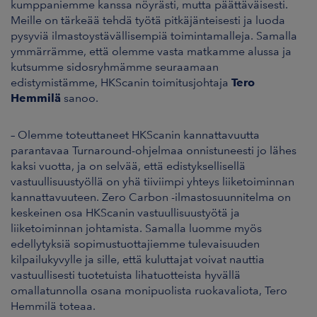
kumppaniemme kanssa nöyrästi, mutta päättäväisesti.
Meille on tärkeää tehdä työtä pitkäjänteisesti ja luoda
pysyviä ilmastoystävällisempiä toimintamalleja. Samalla
ymmärrämme, että olemme vasta matkamme alussa ja
kutsumme sidosryhmämme seuraamaan
edistymistämme, HKScanin toimitusjohtaja
Tero
Hemmilä
sanoo.
– Olemme toteuttaneet HKScanin kannattavuutta
parantavaa Turnaround-ohjelmaa onnistuneesti jo lähes
kaksi vuotta, ja on selvää, että edistyksellisellä
vastuullisuustyöllä on yhä tiiviimpi yhteys liiketoiminnan
kannattavuuteen. Zero Carbon -ilmastosuunnitelma on
keskeinen osa HKScanin vastuullisuustyötä ja
liiketoiminnan johtamista. Samalla luomme myös
edellytyksiä sopimustuottajiemme tulevaisuuden
kilpailukyvylle ja sille, että kuluttajat voivat nauttia
vastuullisesti tuotetuista lihatuotteista hyvällä
omallatunnolla osana monipuolista ruokavaliota, Tero
Hemmilä toteaa.