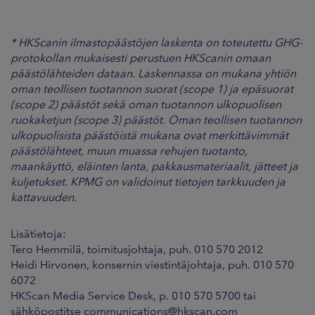
* HKScanin ilmastopäästöjen laskenta on toteutettu GHG-
protokollan mukaisesti perustuen HKScanin omaan
päästölähteiden dataan. Laskennassa on mukana yhtiön
oman teollisen tuotannon suorat (scope 1) ja epäsuorat
(scope 2) päästöt sekä oman tuotannon ulkopuolisen
ruokaketjun (scope 3) päästöt. Oman teollisen tuotannon
ulkopuolisista päästöistä mukana ovat merkittävimmät
päästölähteet, muun muassa rehujen tuotanto,
maankäyttö, eläinten lanta, pakkausmateriaalit, jätteet ja
kuljetukset. KPMG on validoinut tietojen tarkkuuden ja
kattavuuden.
Lisätietoja:
Tero Hemmilä, toimitusjohtaja, puh. 010 570 2012
Heidi Hirvonen, konsernin viestintäjohtaja, puh. 010 570
6072
HKScan Media Service Desk, p. 010 570 5700 tai
sähköpostitse communications@hkscan.com