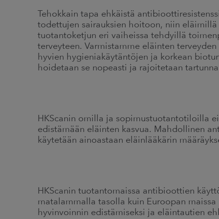
Tehokkain tapa ehkäistä antibioottiresistenss
todettujen sairauksien hoitoon, niin eläimillä
tuotantoketjun eri vaiheissa tehdyillä toimenp
terveyteen. Varmistamme eläinten terveyden ku
hyvien hygieniakäytäntöjen ja korkean bioturv
hoidetaan se nopeasti ja rajoitetaan tartunn
HKScanin omilla ja sopimustuotantotiloilla ei
edistämään eläinten kasvua. Mahdollinen antib
käytetään ainoastaan eläinlääkärin määräykse
HKScanin tuotantomaissa antibioottien käytt
matalammalla tasolla kuin Euroopan maissa
hyvinvoinnin edistämiseksi ja eläintautien eh