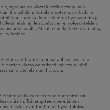
in syntymistä on käyttää antibiootteja vain
 kuin ihmisilläkin. Kotieläintuotannossa kaikilla
iteillä on suora vaikutus eläinten hyvinvointiin ja
llekin eläinlajille soveltuvien elinolosuhteiden,
allisuuden avulla. Mikäli eläin kuitenkin sairastuu,
an leviäminen.
 käytetä antibiootteja ennaltaehkäisevästi tai
ioottien käyttö on tarkasti valvottua: niitä
stä sairaiden eläinten hoitoon.
ö eläinten lääkitsemiseen on huomattavasti
 keskimäärin. Toimenpiteemme eläinten
käisemiseksi ovat tuottaneet hyviä tuloksia.