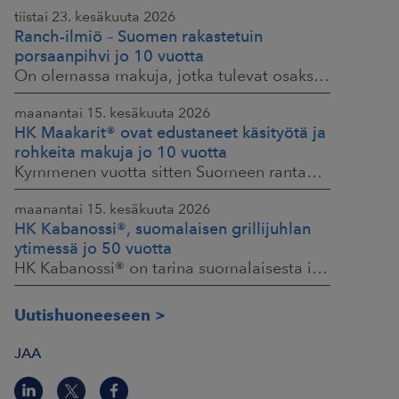
tiistai 23. kesäkuuta 2026
Ranch-ilmiö – Suomen rakastetuin
porsaanpihvi jo 10 vuotta
On olemassa makuja, jotka tulevat osaksi yhteisiä ruokahetkiä ja -muistoja. HK® Viljaporsaan fileepihvi Ranch on juuri sellainen. Klassikko, joka on hallinnut
maanantai 15. kesäkuuta 2026
HK Maakarit® ovat edustaneet käsityötä ja
rohkeita makuja jo 10 vuotta
Kymmenen vuotta sitten Suomeen rantautui uusi ilmiö: artesaanihenkisyys. Pienpanimoiden ja käsityöläistuotteiden nostaessa päätään HKFoodsilla tunnistettiin,
maanantai 15. kesäkuuta 2026
HK Kabanossi®, suomalaisen grillijuhlan
ytimessä jo 50 vuotta
HK Kabanossi® on tarina suomalaisesta intohimosta, innovaatiosta ja yhteisistä hetkistä grillin äärellä. Se on legenda, joka ei alkanut suurista strategioista,
Uutishuoneeseen
JAA