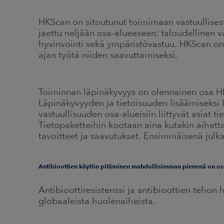
HKScan on sitoutunut toimimaan vastuullisest
jaettu neljään osa-alueeseen: taloudellinen va
hyvinvointi sekä ympäristövastuu. HKScan on m
ajan työtä niiden saavuttamiseksi.
Toiminnan läpinäkyvyys on olennainen osa HK
Läpinäkyvyyden ja tietoisuuden lisäämiseksi
vastuullisuuden osa-alueisiin liittyvät asiat ti
Tietopaketteihin kootaan aina kutakin aihett
tavoitteet ja saavutukset. Ensimmäisenä julk
Antibioottien käytön pitäminen mahdollisimman pienenä on os
Antibioottiresistenssi ja antibioottien tehon
globaaleista huolenaiheista.