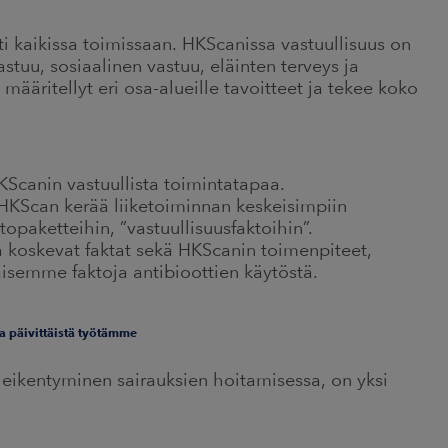
i kaikissa toimissaan. HKScanissa vastuullisuus on
stuu, sosiaalinen vastuu, eläinten terveys ja
ääritellyt eri osa-alueille tavoitteet ja tekee koko
Scanin vastuullista toimintatapaa.
 HKScan kerää liiketoiminnan keskeisimpiin
etopaketteihin, ”vastuullisuusfaktoihin”.
a koskevat faktat sekä HKScanin toimenpiteet,
aisemme faktoja antibioottien käytöstä.
a päivittäistä työtämme
 heikentyminen sairauksien hoitamisessa, on yksi