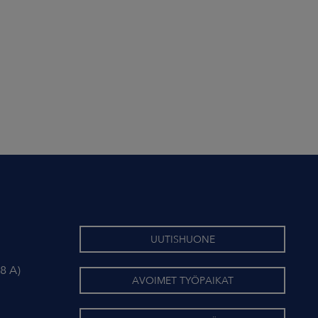
UUTISHUONE
8 A)
AVOIMET TYÖPAIKAT