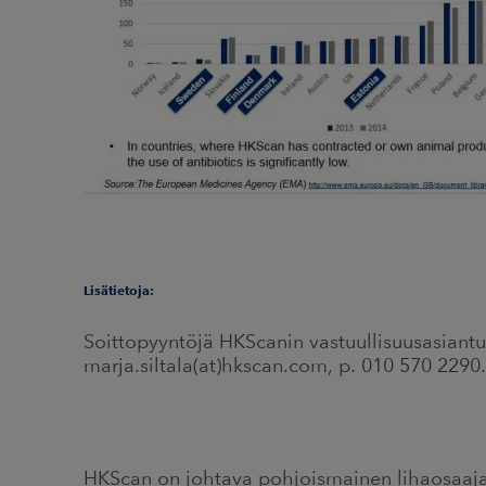
Lisätietoja:
Soittopyyntöjä HKScanin vastuullisuusasiantunt
marja.siltala(at)hkscan.com, p. 010 570 2290.
HKScan on johtava pohjoismainen lihaosaa