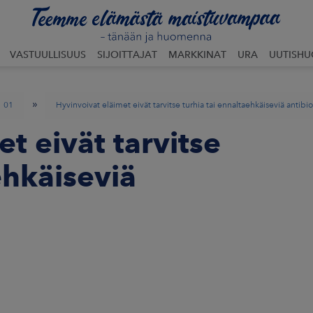
VASTUULLISUUS
SIJOITTAJAT
MARKKINAT
URA
UUTISH
»
01
Hyvinvoivat eläimet eivät tarvitse turhia tai ennaltaehkäiseviä antibio
t eivät tarvitse
ehkäiseviä