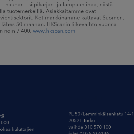
n-, naudan-, siipikarjan- ja lampaanlihaa, niistä
illa tuotemerkeillä. Asiakkaitamme ovat
ja vientisektorit. Kotimarkkinamme kattavat Suomen,
ta lähes 50 maahan. HKScanin liikevaihto vuonna
on noin 7 400.
www.hkscan.com
Yhteystiedot
PL 50 (Lemminkäisenkatu 14-1
tä
20521 Turku
 000
vaihde 010 570 100
uokaa kuluttajien
faksi 010 570 6146