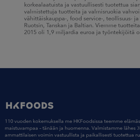
korkealaatuista ja vastuullisesti tuotettua sia
valmistettuja tuotteita ja valmisruokia vahvo
vähittäiskauppa-, food service-, teollisuus- 
Ruotsin, Tanskan ja Baltian. Viemme tuottei
2015 oli 1,9 miljardia euroa ja työntekijöitä 
110 vuoden kokemuksella me HKFoodsissa teemme elämäs
maistuvampaa – tänään ja huomenna. Valmistamme lähes 3
ammattilaisen voimin vastuullista ja paikallisesti tuotettua r