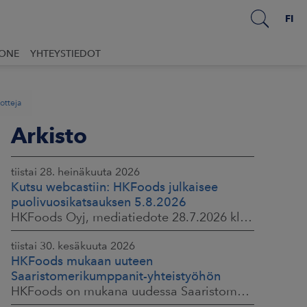
FI
UONE
YHTEYSTIEDOT
otteja
Arkisto
tiistai 28. heinäkuuta 2026
Kutsu webcastiin: HKFoods julkaisee
puolivuosikatsauksen 5.8.2026
HKFoods Oyj, mediatiedote 28.7.2026 klo 14.00
tiistai 30. kesäkuuta 2026
HKFoods mukaan uuteen
Saaristomerikumppanit-yhteistyöhön
HKFoods on mukana uudessa Saaristomerikumppanit-hankkeessa, joka kokoaa yhteen elintarviketeollisuuden, kaupan, maataloustuottajat ja asiantuntijat. Tavoitteena