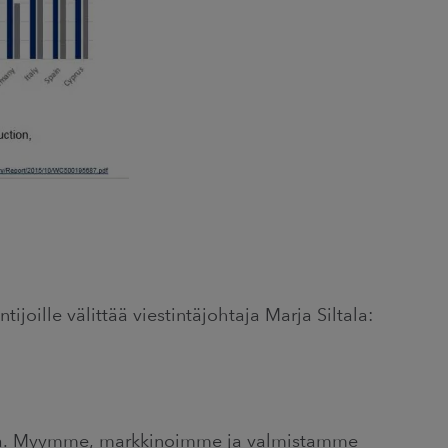
ijoille välittää viestintäjohtaja Marja Siltala:
ja. Myymme, markkinoimme ja valmistamme