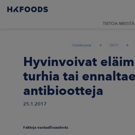
TIETOA MEISTÄ
»
»
Uutishuone
2017
Hyvinvoivat eläime
turhia tai ennalta
antibiootteja
25.1.2017
Faktoja vastuullisuudesta