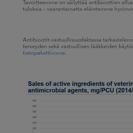
Tavoitteemme on säilyttää antibioottien alha
tuloksia – vaarantamatta eläintemme hyvinvoi
Antibiootit-vastuullisuusfaktassa tarkastelem
terveyden sekä vastuullisen lääkkeiden käy
tietopakettiimme.