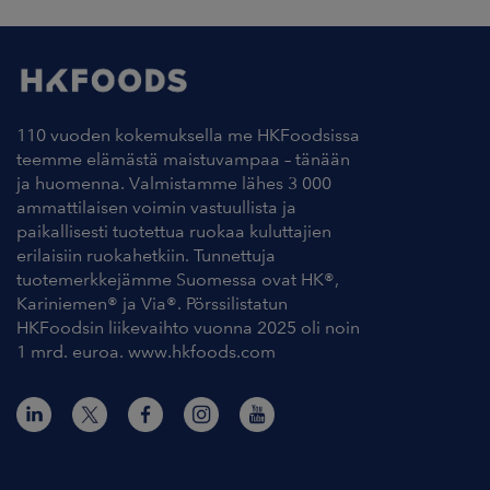
110 vuoden kokemuksella me HKFoodsissa
teemme elämästä maistuvampaa – tänään
ja huomenna. Valmistamme lähes 3 000
ammattilaisen voimin vastuullista ja
paikallisesti tuotettua ruokaa kuluttajien
erilaisiin ruokahetkiin. Tunnettuja
tuotemerkkejämme Suomessa ovat HK®,
Kariniemen® ja Via®. Pörssilistatun
HKFoodsin liikevaihto vuonna 2025 oli noin
1 mrd. euroa. www.hkfoods.com
Yhteystiedot