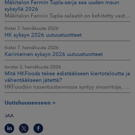
Mäkitalon Farmin Tupla-sarja saa uuden maun
syksyllä 2026
Mäkitalon Farmin Tupla-salaatit on kehitetty vastaamaan kuluttajien toiveisiin ruokaisista, proteiinipitoisista ja helposti mukaan otettavista aterioista.
tiistai 7. heinäkuuta 2026
HK syksyn 2026 uutuustuotteet
tiistai 7. heinäkuuta 2026
Kariniemen syksyn 2026 uutuustuotteet
torstai 2. heinäkuuta 2026
Mitä HKFoods tekee edistääkseen kiertotaloutta ja
vähentääkseen jätettä?
HKFoodsin ruoantuotannossa syntyy sivuvirtoja, jotka sisältävät arvokkaita ainesosia. Niistä osa ohjataan jo muille teollisuuden aloille hyötykäyttöön
Uutishuoneeseen
JAA