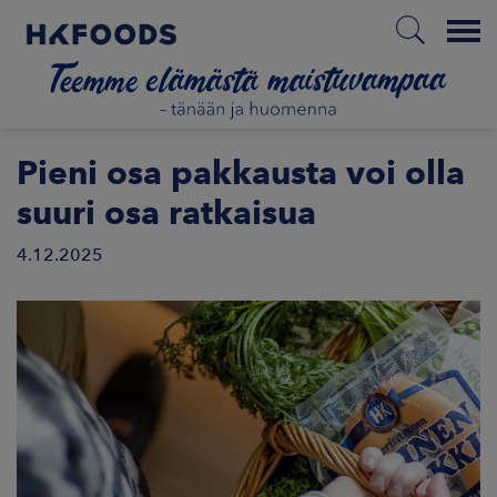
Menu
ETUSIVU
Pieni osa pakkausta voi olla
suuri osa ratkaisua
4.12.2025
FI
ETOA MEISTÄ
STUULLISUUS
JOITTAJAT