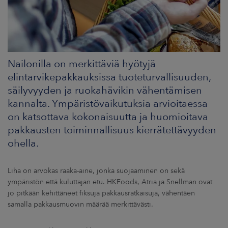
ARKKINAT
RA
UUTISHUONE
Nailonilla on merkittäviä hyötyjä
elintarvikepakkauksissa tuoteturvallisuuden,
HTEYSTIEDOT
säilyvyyden ja ruokahävikin vähentämisen
kannalta. Ympäristövaikutuksia arvioitaessa
on katsottava kokonaisuutta ja huomioitava
pakkausten toiminnallisuus kierrätettävyyden
ohella.
Liha on arvokas raaka-aine, jonka suojaaminen on sekä
ympäristön että kuluttajan etu. HKFoods, Atria ja Snellman ovat
jo pitkään kehittäneet fiksuja pakkausratkaisuja, vähentäen
samalla pakkausmuovin määrää merkittävästi.