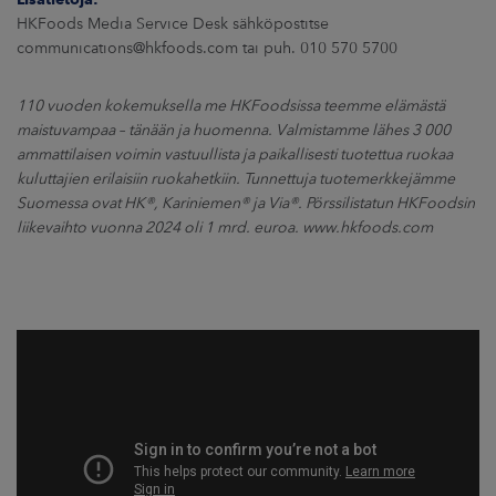
HKFoods Media Service Desk sähköpostitse
communications@hkfoods.com tai puh. 010 570 5700
110 vuoden kokemuksella me HKFoodsissa teemme elämästä
maistuvampaa – tänään ja huomenna. Valmistamme lähes 3 000
ammattilaisen voimin vastuullista ja paikallisesti tuotettua ruokaa
kuluttajien erilaisiin ruokahetkiin. Tunnettuja tuotemerkkejämme
Suomessa ovat HK®, Kariniemen® ja Via®. Pörssilistatun HKFoodsin
liikevaihto vuonna 2024 oli 1 mrd. euroa. www.hkfoods.com