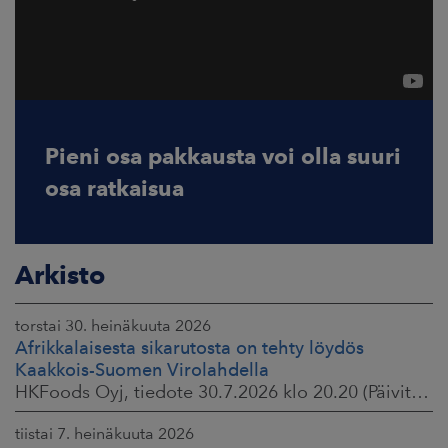
Pieni osa pakkausta voi olla suuri
osa ratkaisua
Arkisto
torstai 30. heinäkuuta 2026
Afrikkalaisesta sikarutosta on tehty löydös
Kaakkois-Suomen Virolahdella
HKFoods Oyj, tiedote 30.7.2026 klo 20.20 (Päivitetty 3.8.2026 )
tiistai 7. heinäkuuta 2026