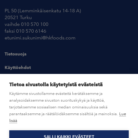
PL 50 (Lemminkäisenkatu 14-18 A)
20521 Turku
vaihde 010 570 100
faksi 010 570 6146
etunimi.sukunimi@hkfoods.com
Tietosuoja
Käyttöehdot
Kuvapankki
Tietoa sivustolla käytetyistä evästeistä
Käytämme sivustollamme evästeitä kerätäksemme ja
analysoidaksemme sivuston suorituskykyä ja käyttöä,
UUTISHUONE
tarjotaksemme sosiaalisen median ominaisuuksia sekä
parantaaksemme ja räätälöidäksemme sisältöä ja mainoksia.
Lue
AVOIMET TYÖPAIKAT
lisää
SALLI KAIKKI EVÄSTEET
OTA YHTEYTTÄ