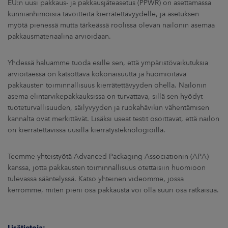
EU:n uusi pakkaus- ja pakkausjäteasetus (PPWR) on asettamassa
kunnianhimoisia tavoitteita kierrätettävyydelle, ja asetuksen
myötä pienessä mutta tärkeässä roolissa olevan nailonin asemaa
pakkausmateriaalina arvioidaan.
Yhdessä haluamme tuoda esille sen, että ympäristövaikutuksia
arvioitaessa on katsottava kokonaisuutta ja huomioitava
pakkausten toiminnallisuus kierrätettävyyden ohella. Nailonin
asema elintarvikepakkauksissa on turvattava, sillä sen hyödyt
tuoteturvallisuuden, säilyvyyden ja ruokahävikin vähentämisen
kannalta ovat merkittävät. Lisäksi useat testit osoittavat, että nailon
on kierrätettävissä uusilla kierrätysteknologioilla.
Teemme yhteistyötä Advanced Packaging Associationin (APA)
kanssa, jotta pakkausten toiminnallisuus otettaisiin huomioon
tulevassa sääntelyssä. Katso yhteinen videomme, jossa
kerromme, miten pieni osa pakkausta voi olla suuri osa ratkaisua.
Lisätietoja: