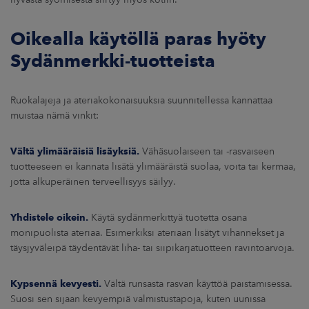
Oikealla käytöllä paras hyöty
Sydänmerkki-tuotteista
Ruokalajeja ja ateriakokonaisuuksia suunnitellessa kannattaa
muistaa nämä vinkit:
Vältä ylimääräisiä lisäyksiä.
Vähäsuolaiseen tai -rasvaiseen
tuotteeseen ei kannata lisätä ylimääräistä suolaa, voita tai kermaa,
jotta alkuperäinen terveellisyys säilyy.
Yhdistele oikein.
Käytä sydänmerkittyä tuotetta osana
monipuolista ateriaa. Esimerkiksi ateriaan lisätyt vihannekset ja
täysjyväleipä täydentävät liha- tai siipikarjatuotteen ravintoarvoja.
Kypsennä kevyesti.
Vältä runsasta rasvan käyttöä paistamisessa.
Suosi sen sijaan kevyempiä valmistustapoja, kuten uunissa