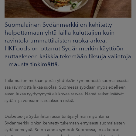
ARKKINAT
RA
Suomalainen Sydänmerkki on kehitetty
helpottamaan yhtä lailla kuluttajien kuin
UUTISHUONE
ravintola-ammattilaisten ruoka-arkea.
HTEYSTIEDOT
HKFoods on ottanut Sydänmerkin käyttöön
auttaakseen kaikkia tekemään fiksuja valintoja
– mausta tinkimättä.
Tutkimusten mukaan peräti yhdeksän kymmenestä suomalaisesta
saa ravinnosta liikaa suolaa. Suomessa syödään myös edelleen
aivan liikaa tyydyttynyttä eli kovaa rasvaa. Nämä seikat lisäävät
sydän- ja verisuonisairauksien riskiä.
Diabetes- ja Sydänliiton asiantuntijaryhmän myöntämä
Sydänmerkki onkin kehitetty tukemaan erityisesti suomalaisten
sydänterveyttä. Se on ainoa symboli Suomessa, joka kertoo