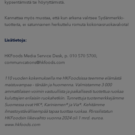
kypsentämistä tai höyryttämistä.
Kannattaa myös muistaa, että kun arkena valitsee Sydänmerkki-
tuotteita, ei satunnainen herkuttelu romuta kokonaisruokavaliota!
Lisätietoja:
HKFoods Media Service Desk, p. 010 570 5700,
communications@hkfoods.com
110 vuoden kokemuksella me HKFoodsissa teemme elämästä
maistuvampaa – tänään ja huomenna. Valmistamme 3 000
ammattilaisen voimin vastuullista ja paikallisesti tuotettua ruokaa
kuluttajien erilaisiin ruokahetkiin. Tunnettuja tuotemerkkejämme
Suomessa ovat HK®, Kariniemen® ja Via®. Kehitämme
ilmastoystävällisempää tapaa tuottaa ruokaa. Pörssilistatun
HKFoodsin liikevaihto vuonna 2024 oli 1 mrd. euroa.
www.hkfoods.com