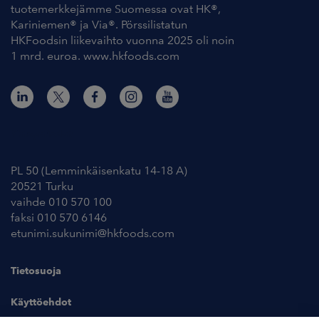
tuotemerkkejämme Suomessa ovat HK®,
Kariniemen® ja Via®. Pörssilistatun
HKFoodsin liikevaihto vuonna 2025 oli noin
1 mrd. euroa. www.hkfoods.com
Yhteystiedot
PL 50 (Lemminkäisenkatu 14-18 A)
20521 Turku
vaihde 010 570 100
faksi 010 570 6146
etunimi.sukunimi@hkfoods.com
Tietosuoja
Käyttöehdot