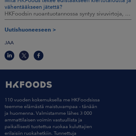
Mitä HKFoods tekee edistääkseen kiertotaloutta ja
vähentääkseen jätettä?
HKFoodsin ruoantuotannossa syntyy sivuvirtoja, jotka sisältävät arvokkaita ainesosia. Niistä osa ohjataan jo muille teollisuuden aloille hyötykäyttöön
Uutishuoneeseen
JAA
110 vuoden kokemuksella me HKFoodsissa
teemme elämästä maistuvampaa – tänään
ja huomenna. Valmistamme lähes 3 000
ammattilaisen voimin vastuullista ja
paikallisesti tuotettua ruokaa kuluttajien
erilaisiin ruokahetkiin. Tunnettuja