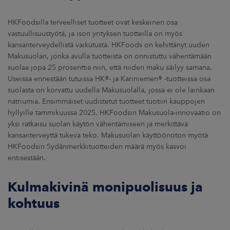
HKFoodsilla terveelliset tuotteet ovat keskeinen osa
vastuullisuustyötä, ja ison yrityksen tuotteilla on myös
kansanterveydellistä vaikutusta. HKFoods on kehittänyt uuden
Makusuolan, jonka avulla tuotteista on onnistuttu vähentämään
suolaa jopa 25 prosenttia niin, että niiden maku säilyy samana.
Useissa ennestään tutuissa HK®- ja Kariniemen® -tuotteissa osa
suolasta on korvattu uudella Makusuolalla, jossa ei ole lainkaan
natriumia. Ensimmäiset uudistetut tuotteet tuotiin kauppojen
hyllyille tammikuussa 2025. HKFoodsin Makusuola-innovaatio on
yksi ratkaisu suolan käytön vähentämiseen ja merkittävä
kansanterveyttä tukeva teko. Makusuolan käyttöönoton myötä
HKFoodsin Sydänmerkkituotteiden määrä myös kasvoi
entisestään.
Kulmakivinä monipuolisuus ja
kohtuus