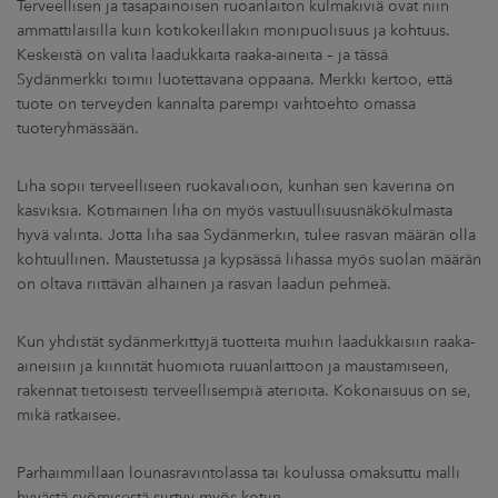
Terveellisen ja tasapainoisen ruoanlaiton kulmakiviä ovat niin
ammattilaisilla kuin kotikokeillakin monipuolisuus ja kohtuus.
Keskeistä on valita laadukkaita raaka-aineita – ja tässä
Sydänmerkki toimii luotettavana oppaana. Merkki kertoo, että
tuote on terveyden kannalta parempi vaihtoehto omassa
tuoteryhmässään.
Liha sopii terveelliseen ruokavalioon, kunhan sen kaverina on
kasviksia. Kotimainen liha on myös vastuullisuusnäkökulmasta
hyvä valinta. Jotta liha saa Sydänmerkin, tulee rasvan määrän olla
kohtuullinen. Maustetussa ja kypsässä lihassa myös suolan määrän
on oltava riittävän alhainen ja rasvan laadun pehmeä.
Kun yhdistät sydänmerkittyjä tuotteita muihin laadukkaisiin raaka-
aineisiin ja kiinnität huomiota ruuanlaittoon ja maustamiseen,
rakennat tietoisesti terveellisempiä aterioita. Kokonaisuus on se,
mikä ratkaisee.
Parhaimmillaan lounasravintolassa tai koulussa omaksuttu malli
hyvästä syömisestä siirtyy myös kotiin.