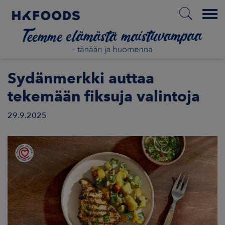
Menu
ETUSIVU
Sydänmerkki auttaa
tekemään fiksuja valintoja
29.9.2025
FI
ETOA MEISTÄ
STUULLISUUS
JOITTAJAT