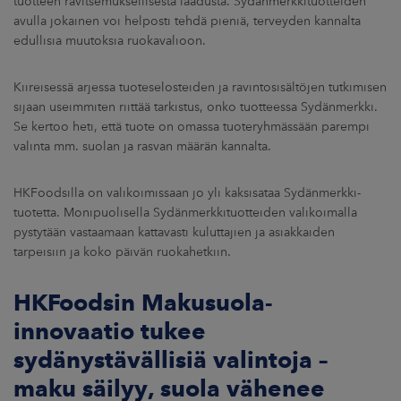
tuotteen ravitsemuksellisesta laadusta. Sydänmerkkituotteiden
avulla jokainen voi helposti tehdä pieniä, terveyden kannalta
edullisia muutoksia ruokavalioon.
Kiireisessä arjessa tuoteselosteiden ja ravintosisältöjen tutkimisen
sijaan useimmiten riittää tarkistus, onko tuotteessa Sydänmerkki.
Se kertoo heti, että tuote on omassa tuoteryhmässään parempi
valinta mm. suolan ja rasvan määrän kannalta.
HKFoodsilla on valikoimissaan jo yli kaksisataa Sydänmerkki-
tuotetta. Monipuolisella Sydänmerkkituotteiden valikoimalla
pystytään vastaamaan kattavasti kuluttajien ja asiakkaiden
tarpeisiin ja koko päivän ruokahetkiin.
HKFoodsin Makusuola-
innovaatio tukee
sydänystävällisiä valintoja –
maku säilyy, suola vähenee