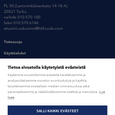
PL 50 (Lemminkäisenkatu 14-18 A)
20521 Turku
vaihde 010 570 100
faksi 010 570 6146
etunimi.sukunimi@hkfoods.com
Tietosuoja
Käyttöehdot
Kuvapankki
Tietoa sivustolla käytetyistä evästeistä
Käytämme sivustollamme evästeitä kerätäksemme ja
analysoidaksemme sivuston suorituskykyä ja käyttöä,
UUTISHUONE
tarjotaksemme sosiaalisen median ominaisuuksia sekä
parantaaksemme ja räätälöidäksemme sisältöä ja mainoksia.
Lue
AVOIMET TYÖPAIKAT
lisää
SALLI KAIKKI EVÄSTEET
OTA YHTEYTTÄ