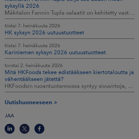
syksyllä 2026
Mäkitalon Farmin Tupla-salaatit on kehitetty vastaamaan kuluttajien toiveisiin ruokaisista, proteiinipitoisista ja helposti mukaan otettavista aterioista.
tiistai 7. heinäkuuta 2026
HK syksyn 2026 uutuustuotteet
tiistai 7. heinäkuuta 2026
Kariniemen syksyn 2026 uutuustuotteet
torstai 2. heinäkuuta 2026
Mitä HKFoods tekee edistääkseen kiertotaloutta ja
vähentääkseen jätettä?
HKFoodsin ruoantuotannossa syntyy sivuvirtoja, jotka sisältävät arvokkaita ainesosia. Niistä osa ohjataan jo muille teollisuuden aloille hyötykäyttöön
Uutishuoneeseen
JAA