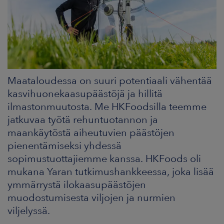
ARKKINAT
RA
UUTISHUONE
HTEYSTIEDOT
Maataloudessa on suuri potentiaali vähentää
kasvihuonekaasupäästöjä ja hillitä
ilmastonmuutosta. Me HKFoodsilla teemme
jatkuvaa työtä rehuntuotannon ja
maankäytöstä aiheutuvien päästöjen
pienentämiseksi yhdessä
sopimustuottajiemme kanssa. HKFoods oli
mukana Yaran tutkimushankkeessa, joka lisää
ymmärrystä ilokaasupäästöjen
muodostumisesta viljojen ja nurmien
viljelyssä.