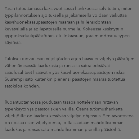
Yaran toteuttamassa kaksivuotisessa hankkeessa selvitettiin, miten
typpilannoituksen ajoituksella ja jakamisella voidaan vaikuttaa
kasvihuonekaasupäästöjen määrään ja hiilensidontaan
kevätviljalla ja apilapitoisella nurmella. Kokeessa keskityttiin
typpioksiduulipäästöihin, eli ilokaasuun, jota muodostuu typen
käytöstä.
Tulokset tuovat esiin viljelijöiden arjen haasteet viljelyn päästöjen
vähentämisessä: laadukasta ja runsasta satoa edistävät
sääolosuhteet lisäävät myös kasvihuonekaasupäästöjen riskiä.
Suurempi sato kuitenkin pienensi päästöjen määrää tuotettua
satokiloa kohden.
Ruoantuotannossa joudutaan tasapainottelemaan riittävän
typenkäytön ja päästöriskien välillä. Osana tutkimushanketta
viljelijöille on laadittu kestävän viljelyn ohjeistus. Sen tavoitteena
on nostaa esiin viljelytoimia, joilla saadaan mahdollisimman
laadukas ja runsas sato mahdollisimman pienillä päästöillä.