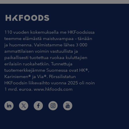
110 vuoden kokemuksella me HKFoodsissa
teemme elämästä maistuvampaa – tänään
ja huomenna. Valmistamme lähes 3 000
ammattilaisen voimin vastuullista ja
paikallisesti tuotettua ruokaa kuluttajien
erilaisiin ruokahetkiin. Tunnettuja
tuotemerkkejämme Suomessa ovat HK®,
Kariniemen® ja Via®. Pörssilistatun
HKFoodsin liikevaihto vuonna 2025 oli noin
1 mrd. euroa. www.hkfoods.com
Yhteystiedot