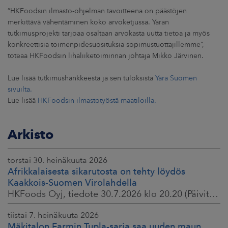
”HKFoodsin ilmasto-ohjelman tavoitteena on päästöjen
merkittävä vähentäminen koko arvoketjussa. Yaran
tutkimusprojekti tarjoaa osaltaan arvokasta uutta tietoa ja myös
konkreettisia toimenpidesuosituksia sopimustuottajillemme”,
toteaa HKFoodsin lihaliiketoiminnan johtaja Mikko Järvinen.
Lue lisää tutkimushankkeesta ja sen tuloksista
Yara Suomen
sivuilta.
Lue lisää
HKFoodsin ilmastotyöstä maatiloilla.
Arkisto
torstai 30. heinäkuuta 2026
Afrikkalaisesta sikarutosta on tehty löydös
Kaakkois-Suomen Virolahdella
HKFoods Oyj, tiedote 30.7.2026 klo 20.20 (Päivitetty 3.8.2026 )
tiistai 7. heinäkuuta 2026
Mäkitalon Farmin Tupla-sarja saa uuden maun