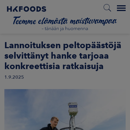
Menu
ETUSIVU
Lannoituksen peltopäästöjä
selvittänyt hanke tarjoaa
konkreettisia ratkaisuja
FI
1.9.2025
ETOA MEISTÄ
STUULLISUUS
JOITTAJAT