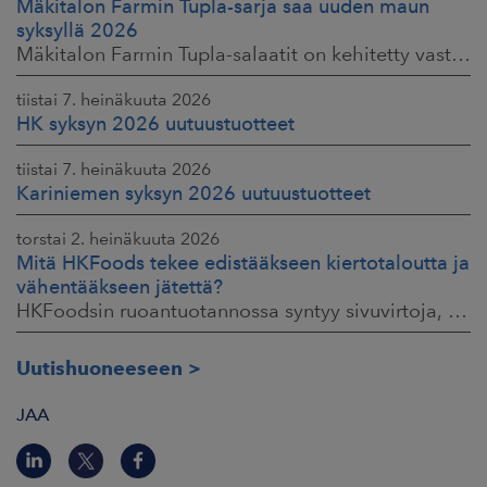
Mäkitalon Farmin Tupla-sarja saa uuden maun
syksyllä 2026
Mäkitalon Farmin Tupla-salaatit on kehitetty vastaamaan kuluttajien toiveisiin ruokaisista, proteiinipitoisista ja helposti mukaan otettavista aterioista.
tiistai 7. heinäkuuta 2026
HK syksyn 2026 uutuustuotteet
tiistai 7. heinäkuuta 2026
Kariniemen syksyn 2026 uutuustuotteet
torstai 2. heinäkuuta 2026
Mitä HKFoods tekee edistääkseen kiertotaloutta ja
vähentääkseen jätettä?
HKFoodsin ruoantuotannossa syntyy sivuvirtoja, jotka sisältävät arvokkaita ainesosia. Niistä osa ohjataan jo muille teollisuuden aloille hyötykäyttöön
Uutishuoneeseen
JAA