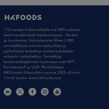
110 vuoden kokemuksella me HKFoodsissa
teemme elämästä maistuvampaa – tänään
ja huomenna. Valmistamme lähes 3 000
ammattilaisen voimin vastuullista ja
paikallisesti tuotettua ruokaa kuluttajien
erilaisiin ruokahetkiin. Tunnettuja
tuotemerkkejämme Suomessa ovat HK®,
Kariniemen® ja Via®. Pörssilistatun
HKFoodsin liikevaihto vuonna 2025 oli noin
1 mrd. euroa. www.hkfoods.com
Yhteystiedot