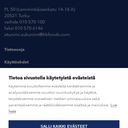
PL 50 (Lemminkäisenkatu 14-18 A)
20521 Turku
vaihde 010 570 100
faksi 010 570 6146
etunimi.sukunimi@hkfoods.com
Tietosuoja
Käyttöehdot
Kuvapankki
Tietoa sivustolla käytetyistä evästeistä
Käytämme sivustollamme evästeitä kerätäksemme ja
analysoidaksemme sivuston suorituskykyä ja käyttöä,
UUTISHUONE
tarjotaksemme sosiaalisen median ominaisuuksia sekä
parantaaksemme ja räätälöidäksemme sisältöä ja mainoksia.
Lue
AVOIMET TYÖPAIKAT
lisää
SALLI KAIKKI EVÄSTEET
OTA YHTEYTTÄ