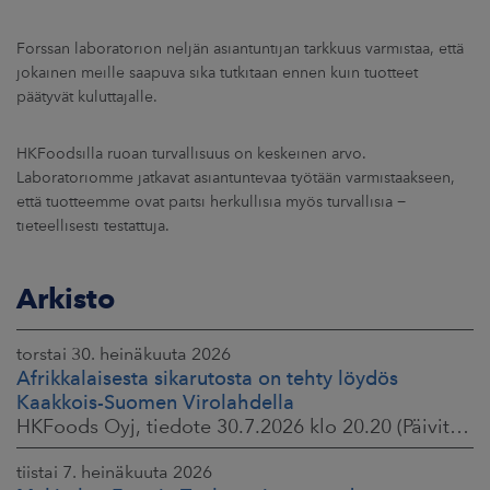
Forssan laboratorion neljän asiantuntijan tarkkuus varmistaa, että
jokainen meille saapuva sika tutkitaan ennen kuin tuotteet
päätyvät kuluttajalle.
HKFoodsilla ruoan turvallisuus on keskeinen arvo.
Laboratoriomme jatkavat asiantuntevaa työtään varmistaakseen,
että tuotteemme ovat paitsi herkullisia myös turvallisia −
tieteellisesti testattuja.
Arkisto
torstai 30. heinäkuuta 2026
Afrikkalaisesta sikarutosta on tehty löydös
Kaakkois-Suomen Virolahdella
HKFoods Oyj, tiedote 30.7.2026 klo 20.20 (Päivitetty 3.8.2026 )
tiistai 7. heinäkuuta 2026