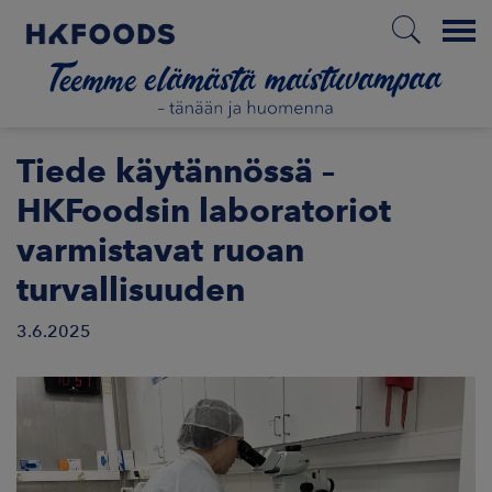
Menu
ETUSIVU
Tiede käytännössä –
HKFoodsin laboratoriot
varmistavat ruoan
FI
turvallisuuden
3.6.2025
ETOA MEISTÄ
STUULLISUUS
JOITTAJAT