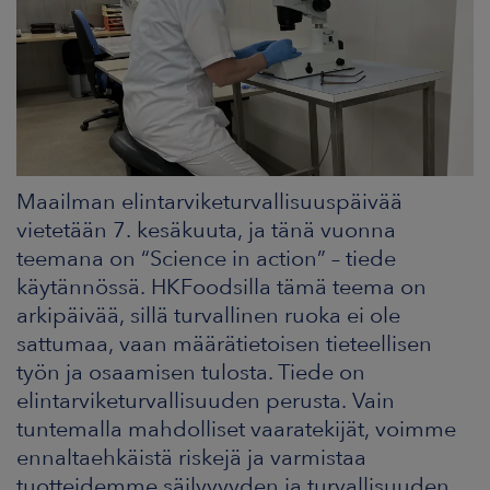
ARKKINAT
RA
UUTISHUONE
HTEYSTIEDOT
Maailman elintarviketurvallisuuspäivää
vietetään 7. kesäkuuta, ja tänä vuonna
teemana on “Science in action” – tiede
käytännössä. HKFoodsilla tämä teema on
arkipäivää, sillä turvallinen ruoka ei ole
sattumaa, vaan määrätietoisen tieteellisen
työn ja osaamisen tulosta. Tiede on
elintarviketurvallisuuden perusta. Vain
tuntemalla mahdolliset vaaratekijät, voimme
ennaltaehkäistä riskejä ja varmistaa
tuotteidemme säilyvyyden ja turvallisuuden.