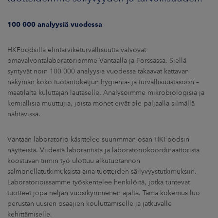
100 000 analyysiä vuodessa
HKFoodsilla elintarviketurvallisuutta valvovat
omavalvontalaboratoriomme Vantaalla ja Forssassa. Siellä
syntyvät noin 100 000 analyysia vuodessa takaavat kattavan
näkymän koko tuotantoketjun hygienia- ja turvallisuustasoon –
maatilalta kuluttajan lautaselle. Analysoimme mikrobiologisia ja
kemiallisia muuttujia, joista monet eivät ole paljaalla silmällä
nähtävissä.
Vantaan laboratorio käsittelee suurimman osan HKFoodsin
näytteistä. Viidestä laborantista ja laboratoriokoordinaattorista
koostuvan tiimin työ ulottuu alkutuotannon
salmonellatutkimuksista aina tuotteiden säilyvyystutkimuksiin.
Laboratorioissamme työskentelee henkilöitä, jotka tuntevat
tuotteet jopa neljän vuosikymmenen ajalta. Tämä kokemus luo
perustan uusien osaajien kouluttamiselle ja jatkuvalle
kehittämiselle.