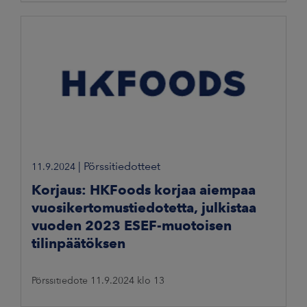
HKFoods Oyj on päättänyt merkittävästä noin viiden
miljoonan euron strategisesta investoinnista Vantaan
yksikkönsä ateriatuotantoon.
|
Pörssitiedotteet
11.9.2024
Korjaus: HKFoods korjaa aiempaa
vuosikertomustiedotetta, julkistaa
vuoden 2023 ESEF-muotoisen
tilinpäätöksen
Pörssitiedote 11.9.2024 klo 13