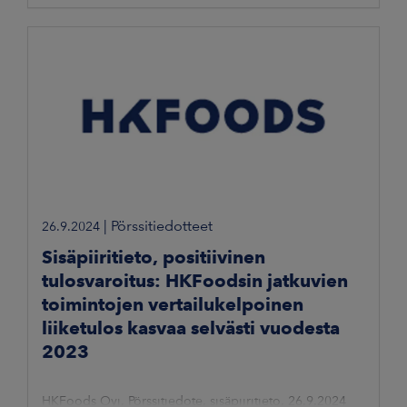
|
Pörssitiedotteet
26.9.2024
Sisäpiiritieto, positiivinen
tulosvaroitus: HKFoodsin jatkuvien
toimintojen vertailukelpoinen
liiketulos kasvaa selvästi vuodesta
2023
HKFoods Oyj, Pörssitiedote, sisäpiiritieto, 26.9.2024