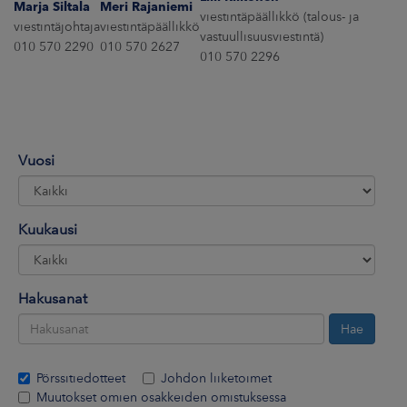
Marja Siltala
Meri Rajaniemi
ARKKINAT
viestintäpäällikkö (talous- ja
viestintäjohtaja
viestintäpäällikkö
vastuullisuusviestintä)
010 570 2290
010 570 2627
RA
010 570 2296
UUTISHUONE
HTEYSTIEDOT
Vuosi
Kuukausi
Hakusanat
Pörssitiedotteet
Johdon liiketoimet
Muutokset omien osakkeiden omistuksessa