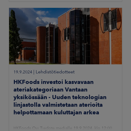
klo 14
|
Lehdistötiedotteet
19.9.2024
HKFoods investoi kasvavaan
ateriakategoriaan Vantaan
yksikössään - Uuden teknologian
linjastolla valmistetaan aterioita
helpottamaan kuluttajan arkea
HKFoods Oyj Tiedote medialle 19.9.2024, klo 12:00