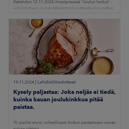
Iltalehden 12.11.2024 ilmestyneessä ”Joulun herkut” -
erikoisliitteen joulukinkkutestissä voittajaksi kruunattiin
tuoresuolattu HK Viljaporsaan Juhlakinkku. Raati oli
yksimielinen
|
Lehdistötiedotteet
19.11.2024
Kysely paljastaa: Joka neljäs ei tiedä,
kuinka kauan joulukinkkua pitää
paistaa.
Yli puolet arvioi virheellisesti kinkun paistamisen vievän
paljon sähköä