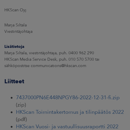
HKScan Oyj
Marja Siltala
Viestintäjohtaja
Lisätietoja
Marja Siltala, viestintäjohtaja, puh. 0400 962 290
HKScan Media Service Desk, puh. 010 570 5700 tai
sähköpostitse communications@hkscan.com
Liitteet
7437000PN6E448NPGY86-2022-12-31-fi.zip
(zip)
HKScan Toimintakertomus ja tilinpäätös 2022
(pdf)
HKScan Vuosi- ja vastuullisuusraportti 2022