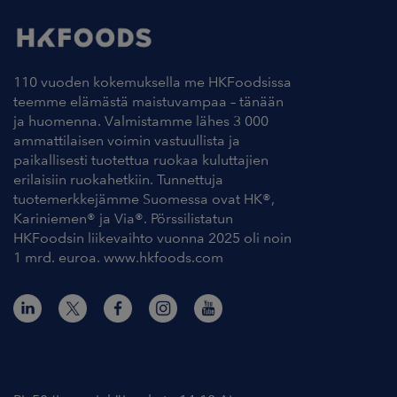
110 vuoden kokemuksella me HKFoodsissa
teemme elämästä maistuvampaa – tänään
ja huomenna. Valmistamme lähes 3 000
ammattilaisen voimin vastuullista ja
paikallisesti tuotettua ruokaa kuluttajien
erilaisiin ruokahetkiin. Tunnettuja
tuotemerkkejämme Suomessa ovat HK®,
Kariniemen® ja Via®. Pörssilistatun
HKFoodsin liikevaihto vuonna 2025 oli noin
1 mrd. euroa. www.hkfoods.com
Yhteystiedot