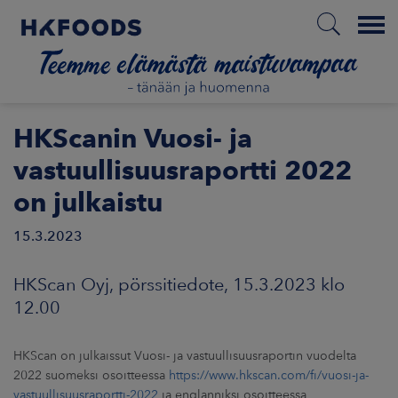
Menu
ETUSIVU
HKScanin Vuosi- ja
vastuullisuusraportti 2022
on julkaistu
FI
15.3.2023
ETOA MEISTÄ
HKScan Oyj, pörssitiedote, 15.3.2023 klo
12.00
STUULLISUUS
HKScan on julkaissut Vuosi- ja vastuullisuusraportin vuodelta
JOITTAJAT
2022 suomeksi osoitteessa
https://www.hkscan.com/fi/vuosi-ja-
vastuullisuusraportti-2022
ja englanniksi osoitteessa