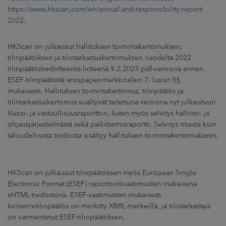
ARKKINAT
https://www.hkscan.com/en/annual-and-responsibility-report-
2022
.
RA
HKScan on julkaissut hallituksen toimintakertomuksen,
UUTISHUONE
tilinpäätöksen ja tilintarkastuskertomuksen vuodelta 2022
tilinpäätöstiedotteensa liitteenä 9.2.2023 pdf-versiona ennen
HTEYSTIEDOT
ESEF-tilinpäätöstä arvopaperimarkkinalain 7. luvun 8§
mukaisesti. Hallituksen toimintakertomus, tilinpäätös ja
tilintarkastuskertomus sisältyvät taitettuna versiona nyt julkaistuun
Vuosi- ja vastuullisuusraporttiin, kuten myös selvitys hallinto- ja
ohjausjärjestelmästä sekä palkitsemisraportti. Selvitys muista kuin
taloudellisista tiedoista sisältyy hallituksen toimintakertomukseen.
HKScan on julkaissut tilinpäätöksen myös European Single
Electronic Format (ESEF) raportointivaatimusten mukaisena
xHTML-tiedostona. ESEF-vaatimusten mukaisesti
konsernitilinpäätös on merkitty XBRL-merkeillä, ja tilintarkastaja
on varmentanut ESEF-tilinpäätöksen.