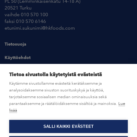
PL 50 (Lemminkäisenkatu 14-18 A)
20521 Turku
vaihde 010 570 100
faksi 010 570 6146
etunimi.sukunimi@hkfoods.com
Tietosuoja
Käyttöehdot
Kuvapankki
Tietoa sivustolla käytetyistä evästeistä
Käytämme sivustollamme evästeitä kerätäksemme ja
analysoidaksemme sivuston suorituskykyä ja käyttöä,
UUTISHUONE
tarjotaksemme sosiaalisen median ominaisuuksia sekä
parantaaksemme ja räätälöidäksemme sisältöä ja mainoksia.
Lue
AVOIMET TYÖPAIKAT
lisää
SALLI KAIKKI EVÄSTEET
OTA YHTEYTTÄ