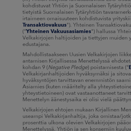
kohdistuvat Yhtiön ja Suomalaisen Tytäryhtiön
tietyistä Suomalaisen Tytäryhtiön tavaramerke
irtaimeen omaisuuteen kohdistuvista yrityskii
Transaktiovakuus
"). Yhteinen Transaktiova
("
Yhteinen Vakuusasiamies
") hallussa Yht
Velkakirjojen haltijoiden ja tiettyjen muiden
edustajana.
Mahdollistaakseen Uusien Velkakirjojen liik
antamisen Kirjallisessa Menettelyssä ehdoteta
kohdan 9 (
Negative Pledge
) poistamisesta ("
Velkakirjanhaltijoiden hyväksymäksi ja sitova
hyväksyntöjen tarvittavan enemmistön saamis
Asiamies (kuten määritelty alla yhteystietoine
yhteystietoineen) ovat vastaanottaneet tarvi
Menettelyn äänestysaika ei olisi vielä päättyn
Velkakirjojen ehtojen mukaan Kirjallinen Menet
useampi Velkakirjanhaltija, joka omistaa/jot
prosenttia ulkona olevien Velkakirjojen pääom
Menettelyssä. Yhtiön ja sen konserniin kuuluv