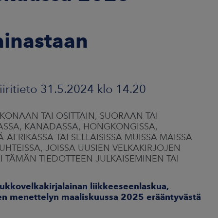
ainastaan
iritieto 31.5.2024 klo 14.20
KOKONAAN TAI OSITTAIN, SUORAAN TAI
LIASSA, KANADASSA, HONGKONGISSA,
-AFRIKASSA TAI SELLAISISSA MUISSA MAISSA
SUHTEISSA, JOISSA UUSIEN VELKAKIRJOJEN
I TÄMÄN TIEDOTTEEN JULKAISEMINEN TAI
oukkovelkakirjalainan liikkeeseenlaskua,
lisen menettelyn maaliskuussa 2025 erääntyvästä