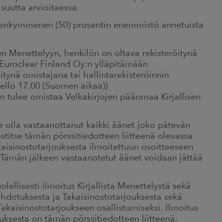
suutta arvioitaessa.
iidenkymmenen (50) prosentin enemmistö annetuista
en Menettelyyn, henkilön on oltava rekisteröitynä
Euroclear Finland Oy:n ylläpitämään
itynä omistajana tai hallintarekisteröinnin
ello 17.00 (Suomen aikaa))
jan tulee omistaa Velkakirjojen pääomaa Kirjallisen
ee olla vastaanottanut kaikki äänet joko pätevän
stitse tämän pörssitiedotteen liitteenä olevassa
akaisinostotarjouksesta ilmoitettuun osoitteeseen
 Tämän jälkeen vastaanotetut äänet voidaan jättää
ellisesti ilmoitus Kirjallista Menettelystä sekä
Ehdotuksesta ja Takaisinostotarjouksesta sekä
Takaisinostotarjoukseen osallistumiseksi. Ilmoitus
ouksesta on tämän pörssitiedotteen liitteenä.