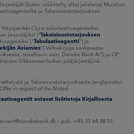
ärjestäjät (kuten määritelty alla) jakelevat Muistion
taatioagenteilta ja Takaisinostotarjouksen
rityspankki Oyj:n solisitaatioagenteiksi
en järjestäjiksi ("
Takaisinostotarjouksen
tioagentiksi ("
Tabulaatioagentti
") ja
ekijän Asiamies
") Velkakirjoja koskevassa
jouksessa, soveltuvin osin. Danske Bank A/S ja OP
kirjojen liikkeeseenlaskun pääjärjestäjinä.
nettelystä ja Takaisinostotarjouksesta (englanniksi:
Offer in respect of the Notes
)
aatioagentit antavat lisätietoja Kirjallisesta
gement@danskebank.dk / puh. +45 33 64 88 51