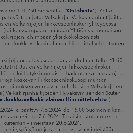
kimääräistä maturiteettiprofiilia.
ssa on 101,250 prosenttia ("
Ostohinta
"). Yhtiö
ätevästi tarjotut Velkakirjat Velkakirjanhaltijoilta,
Uusien Velkakirjojen liikkeeseenlaskun yhteydessä
sti (tai korkeampaan määrään Yhtiön yksinomaisen
lkakirjojen lähimpään yksikkökokoon asti
Uuden Joukkovelkakirjalainan Hinnoitteluehto (kuten
.
akirjoja ostettavakseen, on, ehdollinen (ellei Yhtiö
a) (i) Uusien Velkakirjojen liikkeeseenlaskun
illä ehdoilla (yksinomaisen harkintansa mukaan), ja
akirjoja koskevan liikkeeseenlaskusopimuksen
askusopimuksen voimassaololle Uusien Velkakirjojen
a (ii) Velkakirjanhaltijoiden Hyväksymisehdon (kuten
 Joukkovelkakirjalainan Hinnoitteluehto
").
5.2024 ja päättyy 7.6.2024 klo 16.00 Suomen aikaa.
aistaan arviolta 7.6.2024. Takaisinostotarjouksen
 kuitenkin viimeistään 20.6.2024.
n selvityspäivä on joka tapauksessa viimeistään