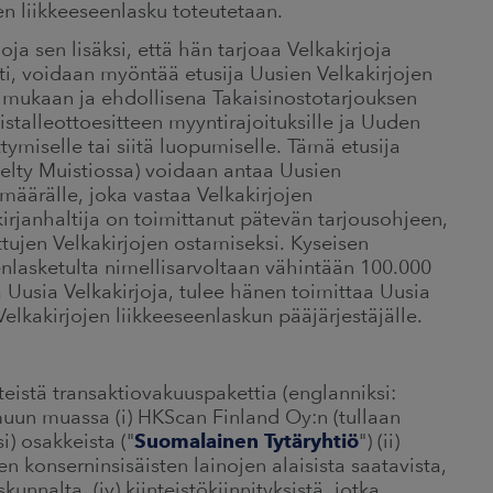
en liikkeeseenlasku toteutetaan.
oja sen lisäksi, että hän tarjoaa Velkakirjoja
ti, voidaan myöntää etusija Uusien Velkakirjojen
 mukaan ja ehdollisena Takaisinostotarjouksen
istalleottoesitteen myyntirajoituksille ja Uuden
ymiselle tai siitä luopumiselle. Tämä etusija
elty Muistiossa) voidaan antaa Uusien
määrälle, joka vastaa Velkakirjojen
irjanhaltija on toimittanut pätevän tarjousohjeen,
tujen Velkakirjojen ostamiseksi. Kyseisen
enlasketulta nimellisarvoltaan vähintään 100.000
 Uusia Velkakirjoja, tulee hänen toimittaa Uusia
elkakirjojen liikkeeseenlaskun pääjärjestäjälle.
eistä transaktiovakuuspakettia (englanniksi:
muun muassa (i) HKScan Finland Oy:n (tullaan
 osakkeista ("
Suomalainen Tytäryhtiö
") (ii)
 konserninsisäisten lainojen alaisista saatavista,
kunnalta, (iv) kiinteistökiinnityksistä, jotka