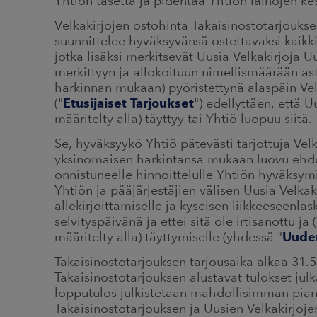
Yhtiön tasetta ja pidentää Yhtiön lainojen kes
Velkakirjojen ostohinta Takaisinostotarjoukse
suunnittelee hyväksyvänsä ostettavaksi kaikki p
jotka lisäksi merkitsevät Uusia Velkakirjoja 
merkittyyn ja allokoituun nimellismäärään a
harkinnan mukaan) pyöristettynä alaspäin Ve
("
Etusijaiset Tarjoukset
") edellyttäen, että 
määritelty alla) täyttyy tai Yhtiö luopuu siitä
Se, hyväksyykö Yhtiö pätevästi tarjottuja Velk
yksinomaisen harkintansa mukaan luovu ehdost
onnistuneelle hinnoittelulle Yhtiön hyväksym
Yhtiön ja pääjärjestäjien välisen Uusia Velk
allekirjoittamiselle ja kyseisen liikkeeseenl
selvityspäivänä ja ettei sitä ole irtisanottu j
määritelty alla) täyttymiselle (yhdessä "
Uuden
Takaisinostotarjouksen tarjousaika alkaa 31.
Takaisinostotarjouksen alustavat tulokset julk
lopputulos julkistetaan mahdollisimman pian,
Takaisinostotarjouksen ja Uusien Velkakirjoje