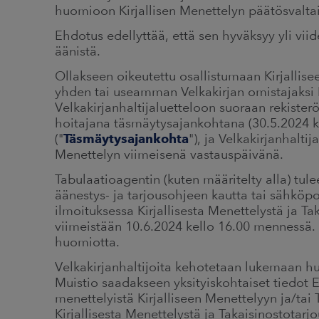
huomioon Kirjallisen Menettelyn päätösvaltai
Ehdotus edellyttää, että sen hyväksyy yli v
äänistä.
Ollakseen oikeutettu osallistumaan Kirjallise
yhden tai useamman Velkakirjan omistajaksi 
Velkakirjanhaltijaluetteloon suoraan rekisterö
hoitajana täsmäytysajankohtana (30.5.2024 k
("
Täsmäytysajankohta
"), ja Velkakirjanhalti
Menettelyn viimeisenä vastauspäivänä.
Tabulaatioagentin (kuten määritelty alla) tul
äänestys- ja tarjousohjeen kautta tai sähköpo
ilmoituksessa Kirjallisesta Menettelystä ja T
viimeistään 10.6.2024 kello 16.00 mennessä.
huomiotta.
Velkakirjanhaltijoita kehotetaan lukemaan huol
Muistio saadakseen yksityiskohtaiset tiedot 
menettelyistä Kirjalliseen Menettelyyn ja/tai 
Kirjallisesta Menettelystä ja Takaisinostotarj