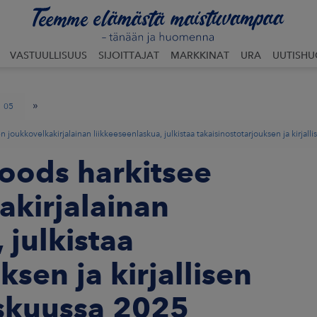
VASTUULLISUUS
SIJOITTAJAT
MARKKINAT
URA
UUTISH
»
05
 joukkovelkakirjalainan liikkeeseenlaskua, julkistaa takaisinostotarjouksen ja kirja
Foods harkitsee
kirjalainan
 julkistaa
ksen ja kirjallisen
skuussa 2025