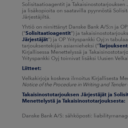
Solisitaatioagentit ja Takaisinostotarjouksen J
ja lisäkopioita on saatavilla pyynnöstä Solisi
Järjestäjiltä.
Yhtiö on nimittänyt Danske Bank A/S:n ja OP Y
("
Solisitaatioagentit
") ja takaisinostotarjouks
Järjestäjät
") ja OP Yrityspankki Oyj:n tabulaa
tarjouksentekijän asiamieheksi ("
Tarjouksent
Kirjallisessa Menettelyssä ja Takaisinostotar
Yrityspankki Oyj toimivat lisäksi Uusien Velka
Liitteet:
Velkakirjoja koskeva ilmoitus Kirjallisesta Me
Notice of the Procedure in Writing and Tender 
Takaisinostotarjouksen Järjestäjät ja Solisit
Menettelystä ja Takaisinostotarjouksesta:
Danske Bank A/S: sähköposti: liabilitymana