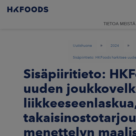
TIETOA MEISTÄ
»
»
Uutishuone
2024
Sisäpiiritieto: HKFoods harkitsee uuden
Sisäpiiritieto: HK
uuden joukkovelka
liikkeeseenlaskua,
takaisinostotarjou
menettelyn maali