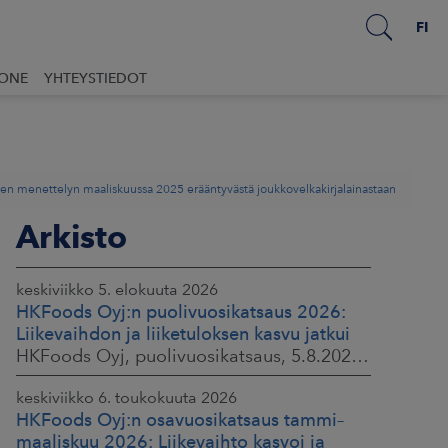
FI
UONE
YHTEYSTIEDOT
llisen menettelyn maaliskuussa 2025 erääntyvästä joukkovelkakirjalainastaan
Arkisto
keskiviikko 5. elokuuta 2026
HKFoods Oyj:n puolivuosikatsaus 2026:
Liikevaihdon ja liiketuloksen kasvu jatkui
HKFoods Oyj, puolivuosikatsaus, 5.8.2026 klo 8.30
keskiviikko 6. toukokuuta 2026
HKFoods Oyj:n osavuosikatsaus tammi–
maaliskuu 2026: Liikevaihto kasvoi ja