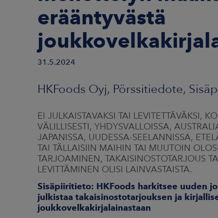
erääntyvästä
joukkovelkakirjal
31.5.2024
HKFoods Oyj, Pörssitiedote, Sisäpi
EI JULKAISTAVAKSI TAI LEVITETTÄVÄKSI, 
VÄLILLISESTI, YHDYSVALLOISSA, AUSTRA
JAPANISSA, UUDESSA-SEELANNISSA, ETELÄ
TAI TÄLLAISIIN MAIHIN TAI MUUTOIN OLO
TARJOAMINEN, TAKAISINOSTOTARJOUS TA
LEVITTÄMINEN OLISI LAINVASTAISTA.
Sisäpiiritieto: HKFoods harkitsee uuden j
julkistaa takaisinostotarjouksen ja kirjal
joukkovelkakirjalainastaan