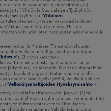
 omistamiin suomalaisiin kiinteistöihin, (v)
istä ja (vi) Yhtiön ja Suomalaisen Tytäryhtiön
nnityksistä (yhdessä "
Yhteinen
kuus tulee olemaan yhteisen vakuusasiamiehen
eisen Vakuusasiamiehen toimiessa Uusien
 yhteisten vakuudellisten osapuolten asiamiehenä ja
keeseenlaskun ja Yhteisen Transaktiovakuuden
an, että Velkakirjanhaltijat päättävät ehtojen
Ehdotus
"). Ehdotus katsotaan
ksi välittömästi äänestysajan päättymisen ja
en jälkeen tai, jos aiemmin, kun Tarjouksentekijän
en) ja Tabulaatioagentti (kuten määritelty alla
ttavan enemmistön hyväksyntöjä, vaikka Kirjallisen
yt ("
Velkakirjanhaltijoiden Hyväksymisehto
").
tely on päätösvaltainen vain, jos yksi (1) tai
ka omistavat yhteensä vähintään viisikymmentä (50)
asta, toimittaa vastauksensa Kirjallisessa
ien yhtiöiden omistamia Velkakirjoja ei oteta