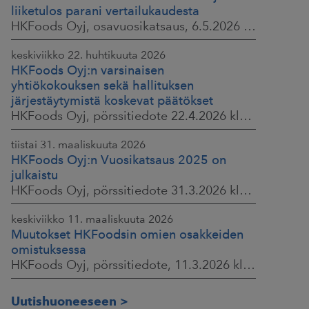
liiketulos parani vertailukaudesta
HKFoods Oyj, osavuosikatsaus, 6.5.2026 klo 8.30
keskiviikko 22. huhtikuuta 2026
HKFoods Oyj:n varsinaisen
yhtiökokouksen sekä hallituksen
järjestäytymistä koskevat päätökset
HKFoods Oyj, pörssitiedote 22.4.2026 klo 14.45
tiistai 31. maaliskuuta 2026
HKFoods Oyj:n Vuosikatsaus 2025 on
julkaistu
HKFoods Oyj, pörssitiedote 31.3.2026 klo 14.00
keskiviikko 11. maaliskuuta 2026
Muutokset HKFoodsin omien osakkeiden
omistuksessa
HKFoods Oyj, pörssitiedote, 11.3.2026 klo 15.00
Uutishuoneeseen