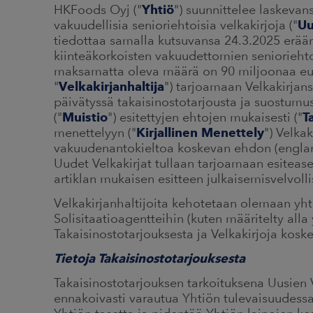
HKFoods Oyj ("
Yhtiö
") suunnittelee laskevan
vakuudellisia senioriehtoisia velkakirjoja ("
Uu
tiedottaa samalla kutsuvansa 24.3.2025 erää
kiinteäkorkoisten vakuudettomien senioriehto
maksamatta oleva määrä on 90 miljoonaa eur
"
Velkakirjanhaltija
") tarjoamaan Velkakirjan
päivätyssä takaisinostotarjousta ja suostum
("
Muistio
") esitettyjen ehtojen mukaisesti ("
T
menettelyyn ("
Kirjallinen Menettely
") Velka
vakuudenantokieltoa koskevan ehdon (englan
Uudet Velkakirjat tullaan tarjoamaan esiteas
artiklan mukaisen esitteen julkaisemisvelvoll
Velkakirjanhaltijoita kehotetaan olemaan yhte
Solisitaatioagentteihin (kuten määritelty alla
Takaisinostotarjouksesta ja Velkakirjoja koske
Tietoja Takaisinostotarjouksesta
Takaisinostotarjouksen tarkoituksena Uusien 
ennakoivasti varautua Yhtiön tulevaisuudessa