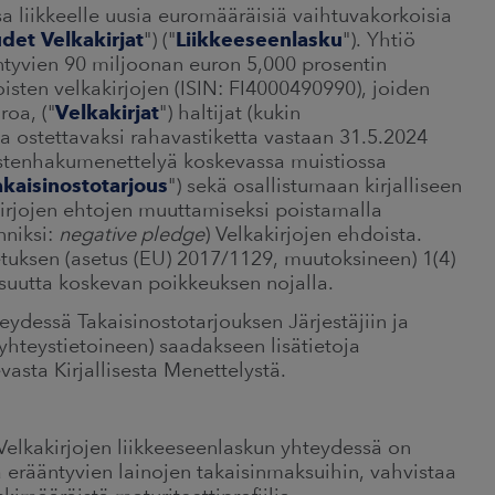
sa liikkeelle uusia euromääräisiä vaihtuvakorkoisia
det Velkakirjat
") ("
Liikkeeseenlasku
"). Yhtiö
ntyvien 90 miljoonan euron 5,000 prosentin
isten velkakirjojen (ISIN: FI4000490990), joiden
oa, ("
Velkakirjat
") haltijat (kukin
sa ostettavaksi rahavastiketta vastaan 31.5.2024
ustenhakumenettelyä koskevassa muistiossa
akaisinostotarjous
") sekä osallistumaan kirjalliseen
kirjojen ehtojen muuttamiseksi poistamalla
niksi:
negative pledge
) Velkakirjojen ehdoista.
etuksen (asetus (EU) 2017/1129, muutoksineen) 1(4)
isuutta koskevan poikkeuksen nojalla.
ydessä Takaisinostotarjouksen Järjestäjiin ja
 yhteystietoineen) saadakseen lisätietoja
vasta Kirjallisesta Menettelystä.
Velkakirjojen liikkeeseenlaskun yhteydessä on
 erääntyvien lainojen takaisinmaksuihin, vahvistaa