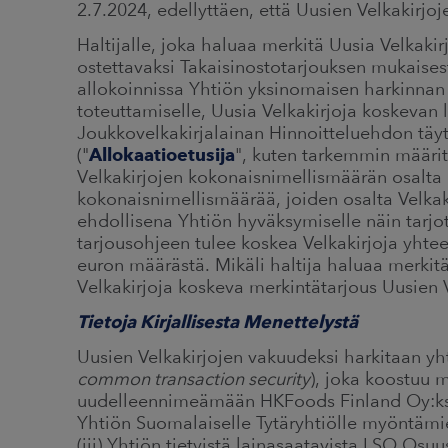
2.7.2024, edellyttäen, että Uusien Velkakirjoj
Haltijalle, joka haluaa merkitä Uusia Velkakirj
ostettavaksi Takaisinostotarjouksen mukaises
allokoinnissa Yhtiön yksinomaisen harkinnan
toteuttamiselle, Uusia Velkakirjoja koskevan l
Joukkovelkakirjalainan Hinnoitteluehdon täytt
("
Allokaatioetusija
", kuten tarkemmin määrit
Velkakirjojen kokonaisnimellismäärän osalta 
kokonaisnimellismäärää, joiden osalta Velkak
ehdollisena Yhtiön hyväksymiselle näin tarjot
tarjousohjeen tulee koskea Velkakirjoja yhte
euron määrästä. Mikäli haltija haluaa merkitä
Velkakirjoja koskeva merkintätarjous Uusien V
Tietoja Kirjallisesta Menettelystä
Uusien Velkakirjojen vakuudeksi harkitaan yht
common transaction security
), joka koostuu 
uudelleennimeämään HKFoods Finland Oy:ksi)
Yhtiön Suomalaiselle Tytäryhtiölle myöntämien
(iii) Yhtiön tietyistä lainasaatavista LSO Osuus