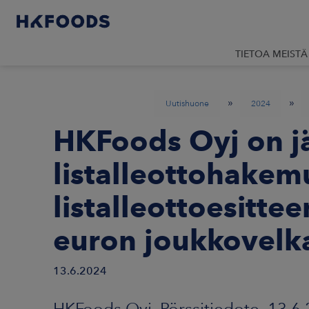
TIETOA MEISTÄ
»
»
Uutishuone
2024
HKFoods Oyj on j
listalleottohakem
listalleottoesitte
euron joukkovelka
13.6.2024
HKFoods Oyj, Pörssitiedote, 13.6.