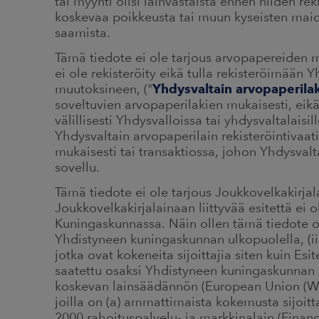
tai myynti olisi lainvastaista ennen niiden reki
koskevaa poikkeusta tai muun kyseisten mai
saamista.
Tämä tiedote ei ole tarjous arvopapereiden 
ei ole rekisteröity eikä tulla rekisteröimään
muutoksineen, ("
Yhdysvaltain arvopaperilak
soveltuvien arvopaperilakien mukaisesti, eikä 
välillisesti Yhdysvalloissa tai yhdysvaltalaisil
Yhdysvaltain arvopaperilain rekisteröintivaa
mukaisesti tai transaktiossa, johon Yhdysvalt
sovellu.
Tämä tiedote ei ole tarjous Joukkovelkakirja
Joukkovelkakirjalainaan liittyvää esitettä ei
Kuningaskunnassa. Näin ollen tämä tiedote on 
Yhdistyneen kuningaskunnan ulkopuolella, (ii
jotka ovat kokeneita sijoittajia siten kuin Esi
saatettu osaksi Yhdistyneen kuningaskunnan 
koskevan lainsäädännön (European Union (Wit
joilla on (a) ammattimaista kokemusta sijoi
2000 rahoituspalvelu- ja markkinalain (Financ