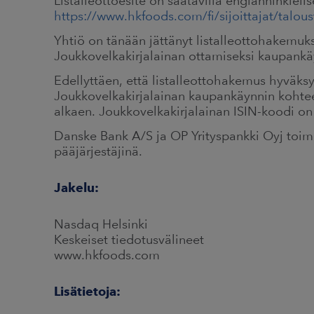
Listalleottoesite on saatavilla englanninkieli
https://www.hkfoods.com/fi/sijoittajat/taloust
Yhtiö on tänään jättänyt listalleottohakemuk
Joukkovelkakirjalainan ottamiseksi kaupankäy
Edellyttäen, että listalleottohakemus hyväk
Joukkovelkakirjalainan kaupankäynnin kohtee
alkaen. Joukkovelkakirjalainan ISIN-koodi o
Danske Bank A/S ja OP Yrityspankki Oyj toimi
pääjärjestäjinä.
Jakelu:
Nasdaq Helsinki
Keskeiset tiedotusvälineet
www.hkfoods.com
Lisätietoja: