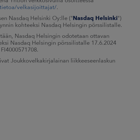
senä Yhtiön verkkosivuilla osoitteessa
ietoa/velkasijoittajat/
.
sen Nasdaq Helsinki Oy:lle ("
Nasdaq Helsinki
")
nnin kohteeksi Nasdaq Helsingin pörssilistalle.
sytään, Nasdaq Helsingin odotetaan ottavan
ksi Nasdaq Helsingin pörssilistalle 17.6.2024
n FI4000571708.
vat Joukkovelkakirjalainan liikkeeseenlaskun