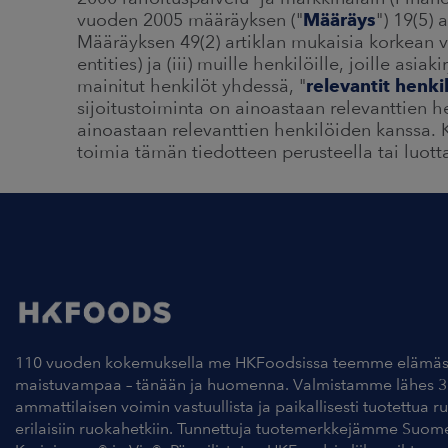
vuoden 2005 määräyksen ("
Määräys
") 19(5) 
Määräyksen 49(2) artiklan mukaisia korkean v
entities) ja (iii) muille henkilöille, joille asiak
mainitut henkilöt yhdessä, "
relevantit henki
sijoitustoiminta on ainoastaan relevanttien h
ainoastaan relevanttien henkilöiden kanssa. K
toimia tämän tiedotteen perusteella tai luott
110 vuoden kokemuksella me HKFoodsissa teemme elämäs
maistuvampaa – tänään ja huomenna. Valmistamme lähes 3
ammattilaisen voimin vastuullista ja paikallisesti tuotettua r
erilaisiin ruokahetkiin. Tunnettuja tuotemerkkejämme Suom