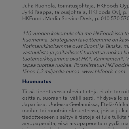
Juha Ruohola, toimitusjohtaja, HKFoods Oyj,
Jyrki Paappa, talousjohtaja, HKFoods Oyj, p
HKFoods Media Service Desk, p. 010 570 57
110 vuoden kokemuksella me HKFoodsissa t
huomenna. Strateginen tavoitteemme on kasva
Kotimarkkinoitamme ovat Suomi ja Tanska, mi
vastuullista ja paikallisesti tuotettua ruokaa ku
tuotemerkkejämme ovat HK®, Kariniemen®, Vi
tapaa tuottaa ruokaa. Pörssilistatun HKFoodsin
lähes 1,2 miljardia euroa. www.hkfoods.com
Huomautus
Tässä tiedotteessa olevia tietoja ei ole tarkoi
osittain, suoraan tai välillisesti, Yhdysvallo
Japanissa, Uudessa-Seelannissa, Etelä-Afrikass
maihin tai muutoin olosuhteissa, joissa julkai
tiedotteeseen sisältyviä tietoja ei tule tulki
arvopapereita, eikä arvopapereita myydä mai