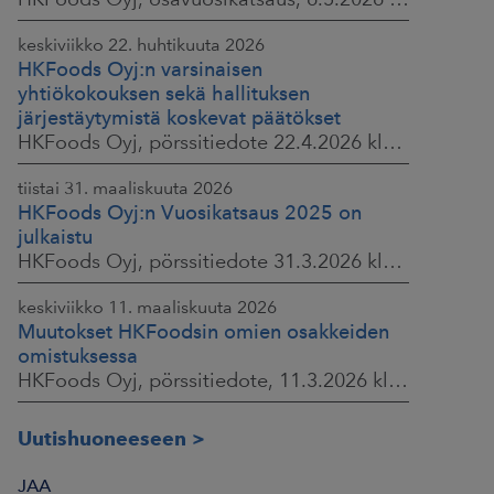
keskiviikko 22. huhtikuuta 2026
HKFoods Oyj:n varsinaisen
yhtiökokouksen sekä hallituksen
järjestäytymistä koskevat päätökset
HKFoods Oyj, pörssitiedote 22.4.2026 klo 14.45
tiistai 31. maaliskuuta 2026
HKFoods Oyj:n Vuosikatsaus 2025 on
julkaistu
HKFoods Oyj, pörssitiedote 31.3.2026 klo 14.00
keskiviikko 11. maaliskuuta 2026
Muutokset HKFoodsin omien osakkeiden
omistuksessa
HKFoods Oyj, pörssitiedote, 11.3.2026 klo 15.00
Uutishuoneeseen
JAA