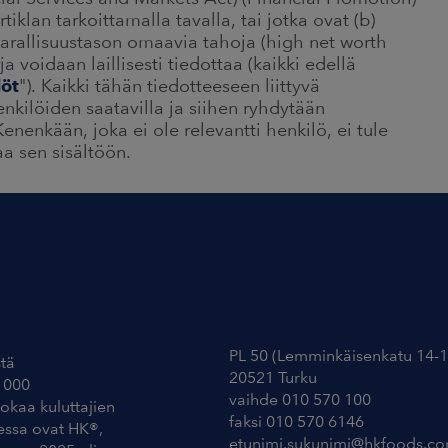
artiklan tarkoittamalla tavalla, tai jotka ovat (b)
arallisuustason omaavia tahoja (high net worth
irja voidaan laillisesti tiedottaa (kaikki edellä
löt
"). Kaikki tähän tiedotteeseen liittyvä
enkilöiden saatavilla ja siihen ryhdytään
enenkään, joka ei ole relevantti henkilö, ei tule
aa sen sisältöön.
Yhteystiedot
PL 50 (Lemminkäisenkatu 14-1
tä
20521 Turku
 000
vaihde 010 570 100
uokaa kuluttajien
faksi 010 570 6146
essa ovat HK®,
etunimi.sukunimi@hkfoods.c