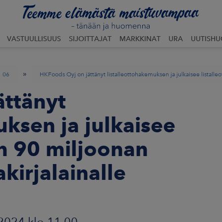
VASTUULLISUUS
SIJOITTAJAT
MARKKINAT
URA
UUTISH
»
06
HKFoods Oyj on jättänyt listalleottohakemuksen ja julkaisee listalle
ättänyt
uksen ja julkaisee
en 90 miljoonan
kirjalainalle
2024 klo 11.00