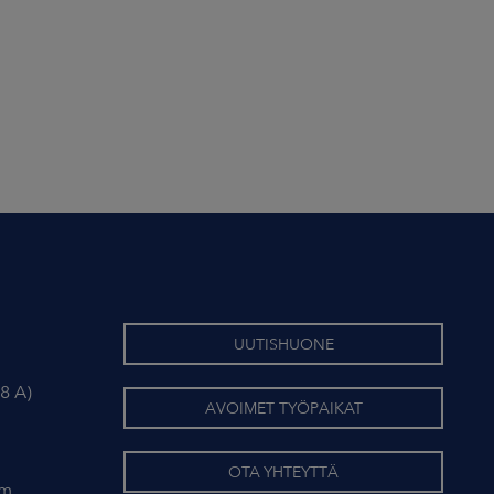
UUTISHUONE
8 A)
AVOIMET TYÖPAIKAT
OTA YHTEYTTÄ
om