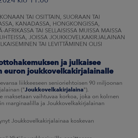
KOKONAAN TAI OSITTAIN, SUORAAN TAI
LIASSA, KANADASSA, HONGKONGISSA,
-AFRIKASSA TAI SELLAISISSA MUISSA MAISSA
OSUHTEISSA, JOISSA JOUKKOVELKAKIRJALAINAN
KAISEMINEN TAI LEVITTÄMINEN OLISI
eottohakemuksen ja julkaisee
n euron joukkovelkakirjalainalle
skevansa liikkeeseen senioriehtoisen 90 miljoonan
alainan ("
Joukkovelkakirjalaina
").
lle maksetaan vaihtuvaa korkoa, joka on kolmen
in marginaalilla ja Joukkovelkakirjalainan
ynyt Joukkovelkakirjalainaa koskevan