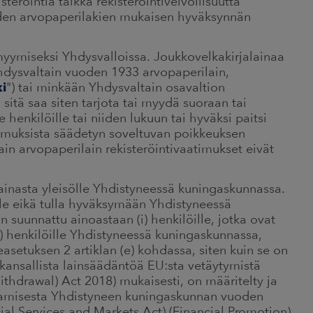
steröintiä taikka rekisteröintivelvollisuutta
den arvopaperilakien mukaisen hyväksynnän
myymiseksi Yhdysvalloissa. Joukkovelkakirjalainaa
 Yhdysvaltain vuoden 1933 arvopaperilain,
i
") tai minkään Yhdysvaltain osavaltion
sitä saa siten tarjota tai myydä suoraan tai
le henkilöille tai niiden lukuun tai hyväksi paitsi
timuksista säädetyn soveltuvan poikkeuksen
ain arvopaperilain rekisteröintivaatimukset eivät
lainasta yleisölle Yhdistyneessä kuningaskunnassa.
 ole eikä tulla hyväksymään Yhdistyneessä
suunnattu ainoastaan (i) henkilöille, jotka ovat
) henkilöille Yhdistyneessä kuningaskunnassa,
teasetuksen 2 artiklan (e) kohdassa, siten kuin se on
kansallista lainsäädäntöä EU:sta vetäytymistä
hdrawal) Act 2018) mukaisesti, on määritelty ja
ttamisesta Yhdistyneen kuningaskunnan vuoden
ial Services and Markets Act) (Financial Promotion)