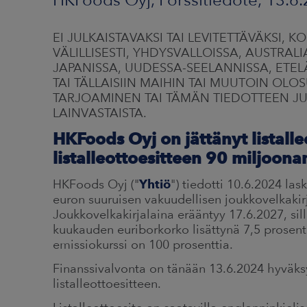
EI JULKAISTAVAKSI TAI LEVITETTÄVÄKSI, 
VÄLILLISESTI, YHDYSVALLOISSA, AUSTRA
JAPANISSA, UUDESSA-SEELANNISSA, ETELÄ
TAI TÄLLAISIIN MAIHIN TAI MUUTOIN OL
TARJOAMINEN TAI TÄMÄN TIEDOTTEEN JUL
LAINVASTAISTA.
HKFoods Oyj on jättänyt listall
listalleottoesitteen 90 miljoona
HKFoods Oyj ("
Yhtiö
") tiedotti 10.6.2024 la
euron suuruisen vakuudellisen joukkovelkakirj
Joukkovelkakirjalaina erääntyy 17.6.2027, si
kuukauden euriborkorko lisättynä 7,5 prosent
emissiokurssi on 100 prosenttia.
Finanssivalvonta on tänään 13.6.2024 hyväks
listalleottoesitteen.