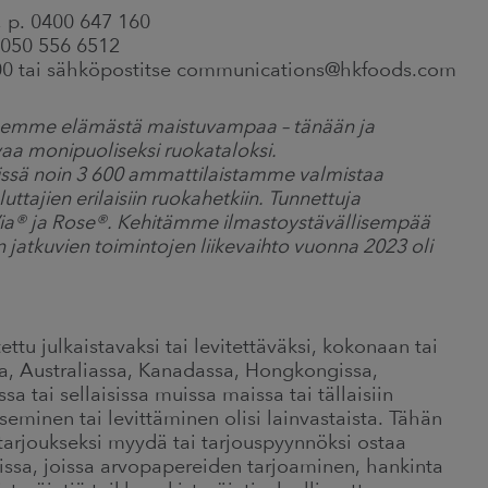
 p. 0400 647 160
. 050 556 6512
00 tai sähköpostitse communications@hkfoods.com
eemme elämästä maistuvampaa – tänään ja
a monipuoliseksi ruokataloksi.
ssä noin 3 600 ammattilaistamme valmistaa
luttajien erilaisiin ruokahetkiin. Tunnettuja
a® ja Rose®. Kehitämme ilmastoystävällisempää
 jatkuvien toimintojen liikevaihto vuonna 2023 oli
tettu julkaistavaksi tai levitettäväksi, kokonaan tai
issa, Australiassa, Kanadassa, Hongkongissa,
a tai sellaisissa muissa maissa tai tällaisiin
seminen tai levittäminen olisi lainvastaista. Tähän
ta tarjoukseksi myydä tai tarjouspyynnöksi ostaa
ssa, joissa arvopapereiden tarjoaminen, hankinta