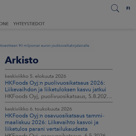
FI
UONE
YHTEYSTIEDOT
ottoesitteen 90 miljoonan euron joukkovelkakirjalainalle
Arkisto
keskiviikko 5. elokuuta 2026
HKFoods Oyj:n puolivuosikatsaus 2026:
Liikevaihdon ja liiketuloksen kasvu jatkui
HKFoods Oyj, puolivuosikatsaus, 5.8.2026 klo 8.30
keskiviikko 6. toukokuuta 2026
HKFoods Oyj:n osavuosikatsaus tammi–
maaliskuu 2026: Liikevaihto kasvoi ja
liiketulos parani vertailukaudesta
HKFoods Oyj, osavuosikatsaus, 6.5.2026 klo 8.30