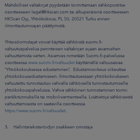
Mahdolliset valtakirjat pyydetään toimittamaan sähköpostitse
osoitteeseen legal@hkscan.com tai alkuperäisinä osoitteeseen
HKScan Oyj, Yhtiökokous, PL 50, 20521 Turku ennen
ilmoittautumisajan päättymistä.
Yhteisöomistajat voivat käyttää sähköistä suomi.fi-
valtuutuspalvelua perinteisen valtakirjan sijaan asiamiehen
valtuuttamista varten. Asiamies nimetään Suomi.fi-palvelussa
osoitteessa
www.suomi.fi/valtuudet
käyttämällä valtuusasiaa
”Yhtiökokouksessa edustaminen”. Edustamisoikeus oikeuttaa
yhtiökokousedustamiseen. Ilmoittautuessaan yhtiökokoukseen
valtuutettu tunnistautuu vahvalla sähköisellä tunnistautumisella
yhtiökokouspalvelussa. Vahva sähköinen tunnistaminen toimii
pankkitunnuksilla tai mobiilivarmenteella. Lisätietoja sähköisestä
valtuuttamisesta on saatavilla osoitteessa
https://www.suomi.fi/valtuudet
.
3. Hallintarekisteröidyn osakkeen omistaja