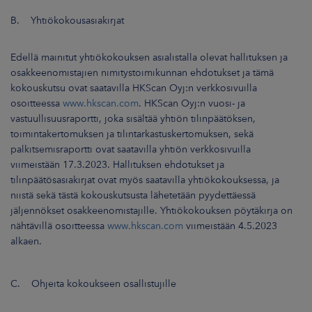
B. Yhtiökokousasiakirjat
Edellä mainitut yhtiökokouksen asialistalla olevat hallituksen ja
osakkeenomistajien nimitystoimikunnan ehdotukset ja tämä
kokouskutsu ovat saatavilla HKScan Oyj:n verkkosivuilla
osoitteessa
www.hkscan.com
. HKScan Oyj:n vuosi- ja
vastuullisuusraportti, joka sisältää yhtiön tilinpäätöksen,
toimintakertomuksen ja tilintarkastuskertomuksen, sekä
palkitsemisraportti ovat saatavilla yhtiön verkkosivuilla
viimeistään 17.3.2023. Hallituksen ehdotukset ja
tilinpäätösasiakirjat ovat myös saatavilla yhtiökokouksessa, ja
niistä sekä tästä kokouskutsusta lähetetään pyydettäessä
jäljennökset osakkeenomistajille. Yhtiökokouksen pöytäkirja on
nähtävillä osoitteessa
www.hkscan.com
viimeistään 4.5.2023
alkaen.
C. Ohjeita kokoukseen osallistujille