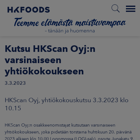
Menu
ETUSIVU
Kutsu HKScan Oyj:n
varsinaiseen
yhtiökokoukseen
FI
3.3.2023
ETOA MEISTÄ
HKScan Oyj, yhtiökokouskutsu 3.3.2023 klo
10.15
STUULLISUUS
HKScan Oyj:n osakkeenomistajat kutsutaan varsinaiseen
JOITTAJAT
yhtiökokoukseen, joka pidetään torstaina huhtikuun 20. päivänä
2023 alkaen klo 10.00 Logomossa (LOGI-sali), osoite Junakatu 9,