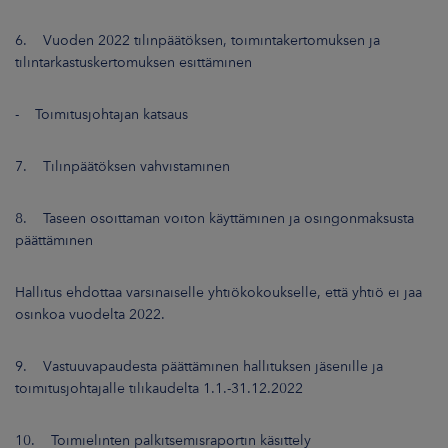
6. Vuoden 2022 tilinpäätöksen, toimintakertomuksen ja
tilintarkastuskertomuksen esittäminen
- Toimitusjohtajan katsaus
7. Tilinpäätöksen vahvistaminen
8. Taseen osoittaman voiton käyttäminen ja osingonmaksusta
päättäminen
Hallitus ehdottaa varsinaiselle yhtiökokoukselle, että yhtiö ei jaa
osinkoa vuodelta 2022.
9. Vastuuvapaudesta päättäminen hallituksen jäsenille ja
toimitusjohtajalle tilikaudelta 1.1.-31.12.2022
10. Toimielinten palkitsemisraportin käsittely