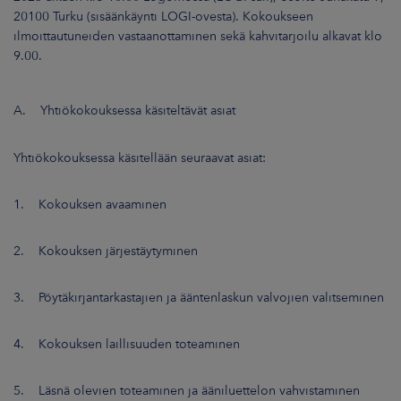
ARKKINAT
20100 Turku (sisäänkäynti LOGI-ovesta). Kokoukseen
ilmoittautuneiden vastaanottaminen sekä kahvitarjoilu alkavat klo
RA
9.00.
UUTISHUONE
A. Yhtiökokouksessa käsiteltävät asiat
HTEYSTIEDOT
Yhtiökokouksessa käsitellään seuraavat asiat:
1. Kokouksen avaaminen
2. Kokouksen järjestäytyminen
3. Pöytäkirjantarkastajien ja ääntenlaskun valvojien valitseminen
4. Kokouksen laillisuuden toteaminen
5. Läsnä olevien toteaminen ja ääniluettelon vahvistaminen