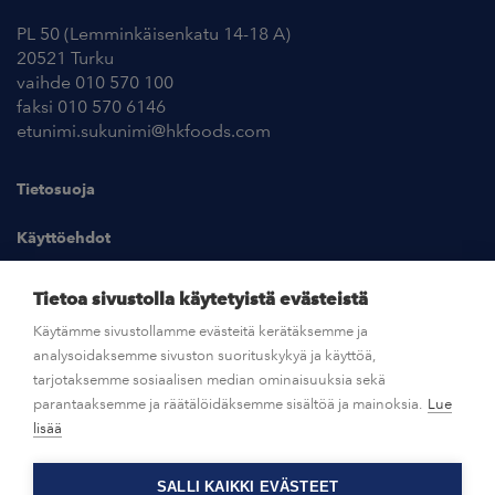
PL 50 (Lemminkäisenkatu 14-18 A)
20521 Turku
vaihde 010 570 100
faksi 010 570 6146
etunimi.sukunimi@hkfoods.com
Tietosuoja
Käyttöehdot
Kuvapankki
Tietoa sivustolla käytetyistä evästeistä
Käytämme sivustollamme evästeitä kerätäksemme ja
analysoidaksemme sivuston suorituskykyä ja käyttöä,
UUTISHUONE
tarjotaksemme sosiaalisen median ominaisuuksia sekä
parantaaksemme ja räätälöidäksemme sisältöä ja mainoksia.
Lue
AVOIMET TYÖPAIKAT
lisää
SALLI KAIKKI EVÄSTEET
OTA YHTEYTTÄ