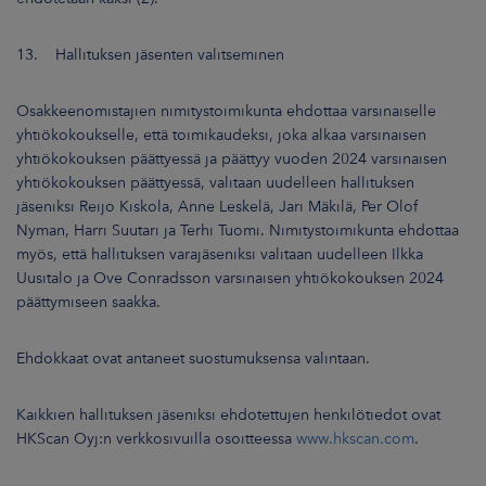
13. Hallituksen jäsenten valitseminen
Osakkeenomistajien nimitystoimikunta ehdottaa varsinaiselle
yhtiökokoukselle, että toimikaudeksi, joka alkaa varsinaisen
yhtiökokouksen päättyessä ja päättyy vuoden 2024 varsinaisen
yhtiökokouksen päättyessä, valitaan uudelleen hallituksen
jäseniksi Reijo Kiskola, Anne Leskelä, Jari Mäkilä, Per Olof
Nyman, Harri Suutari ja Terhi Tuomi. Nimitystoimikunta ehdottaa
myös, että hallituksen varajäseniksi valitaan uudelleen Ilkka
Uusitalo ja Ove Conradsson varsinaisen yhtiökokouksen 2024
päättymiseen saakka.
Ehdokkaat ovat antaneet suostumuksensa valintaan.
Kaikkien hallituksen jäseniksi ehdotettujen henkilötiedot ovat
HKScan Oyj:n verkkosivuilla osoitteessa
www.hkscan.com
.