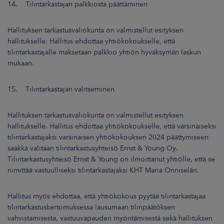
14. Tilintarkastajan palkkiosta päättäminen
Hallituksen tarkastusvaliokunta on valmistellut esityksen
hallitukselle. Hallitus ehdottaa yhtiökokoukselle, että
tilintarkastajalle maksetaan palkkio yhtiön hyväksymän laskun
mukaan.
15. Tilintarkastajan valitseminen
Hallituksen tarkastusvaliokunta on valmistellut esityksen
hallitukselle. Hallitus ehdottaa yhtiökokoukselle, että varsinaiseksi
tilintarkastajaksi varsinaisen yhtiökokouksen 2024 päättymiseen
saakka valitaan tilintarkastusyhteisö Ernst & Young Oy.
Tilintarkastusyhteisö Ernst & Young on ilmoittanut yhtiölle, että se
nimittää vastuulliseksi tilintarkastajaksi KHT Maria Onniselän.
Hallitus myös ehdottaa, että yhtiökokous pyytää tilintarkastajaa
tilintarkastuskertomuksessa lausumaan tilinpäätöksen
vahvistamisesta, vastuuvapauden myöntämisestä sekä hallituksen