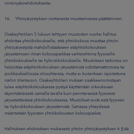
voitonjakoehdotuksesta.
16. Yhtiöjärjestyksen osittaisesta muuttamisesta päättäminen
Osakeyhtiölain 5 lukuun tehtyjen muutosten vuoksi hallitus
ehdottaa yhtiökokoukselle, että yhtiökokous muuttaa yhtiön
yhtiöjärjestystä mahdollistaakseen etäyhtiökokouksen
järjestämisen ilman kokouspaikkaa vaihtoehtona fyysiselle
yhtiökokoukselle tai hybridikokoukselle. Muutoksen tarkoitus on
helpottaa etäyhtiökokouksen järjestämistä odottamattomissa tai
poikkeuksellisissa olosuhteissa, mutta ei kuitenkaan rajoitettuna
näihin tilanteisiin. Osakeyhtiölain mukaan osakkeenomistajan
tulee etäyhtiökokouksessa pystyä käyttämään oikeuksiaan
täysimääräisesti samalla tavalla kuin perinteisessä fyysisesti
järjestettävässä yhtiökokouksessa. Muutokset eivät estä fyysisen
tai hybridikokouksen järjestämistä. Samassa yhteydessä
määritetään fyysisten yhtiökokousten kokouspaikat.
Hallituksen ehdotuksen mukaisesti yhtiön yhtiöjärjestyksen 6 §:ää