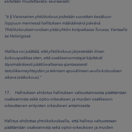
esitetään muutettavaksi seuraavasti:
"6 § Varsinainen yhtiökokous pidetään vuosittain kesäkuun
loppuun mennessä hallituksen määräämänä päivänä.
Yhtiökokoukset voidaan pitää yhtiön kotipaikassa Turussa, Vantaalla
tai Helsingissä.
Hallitus voi päättää, että yhtiökokous järjestetään ilman
kokouspaikkaa siten, että osakkeenomistajat käyttävät
täysimääräisesti päätösvaltaansa ajantasaisesti
tietoliikenneyhteyden ja teknisen apuvälineen avulla kokouksen
aikana (etäkokous)."
17. Hallituksen ehdotus hallituksen valtuuttamisesta päättämään
osakeannista sekä optio-oikeuksien ja muiden osakkeisiin
oikeuttavien erityisten oikeuksien antamisesta
Hallitus ehdottaa yhtiökokoukselle, että hallitus valtuutetaan
päättämään osakeannista sekä optio-oikeuksien ja muiden