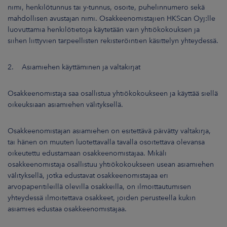
nimi, henkilötunnus tai y-tunnus, osoite, puhelinnumero sekä
mahdollisen avustajan nimi. Osakkeenomistajien HKScan Oyj:lle
luovuttamia henkilötietoja käytetään vain yhtiökokouksen ja
siihen liittyvien tarpeellisten rekisteröintien käsittelyn yhteydessä.
2. Asiamiehen käyttäminen ja valtakirjat
Osakkeenomistaja saa osallistua yhtiökokoukseen ja käyttää siellä
oikeuksiaan asiamiehen välityksellä.
Osakkeenomistajan asiamiehen on esitettävä päivätty valtakirja,
tai hänen on muuten luotettavalla tavalla osoitettava olevansa
oikeutettu edustamaan osakkeenomistajaa. Mikäli
osakkeenomistaja osallistuu yhtiökokoukseen usean asiamiehen
välityksellä, jotka edustavat osakkeenomistajaa eri
arvopaperitileillä olevilla osakkeilla, on ilmoittautumisen
yhteydessä ilmoitettava osakkeet, joiden perusteella kukin
asiamies edustaa osakkeenomistajaa.