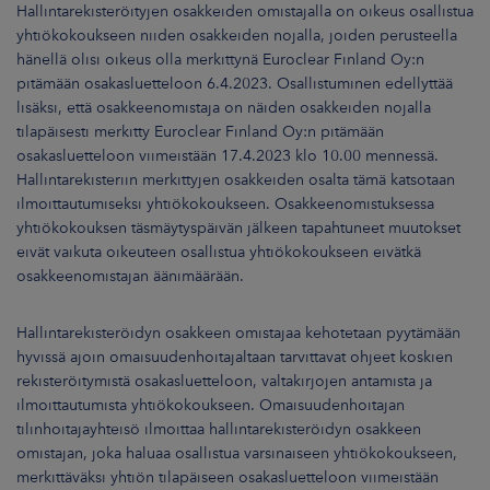
Hallintarekisteröityjen osakkeiden omistajalla on oikeus osallistua
yhtiökokoukseen niiden osakkeiden nojalla, joiden perusteella
hänellä olisi oikeus olla merkittynä Euroclear Finland Oy:n
pitämään osakasluetteloon 6.4.2023. Osallistuminen edellyttää
lisäksi, että osakkeenomistaja on näiden osakkeiden nojalla
tilapäisesti merkitty Euroclear Finland Oy:n pitämään
osakasluetteloon viimeistään 17.4.2023 klo 10.00 mennessä.
Hallintarekisteriin merkittyjen osakkeiden osalta tämä katsotaan
ilmoittautumiseksi yhtiökokoukseen. Osakkeenomistuksessa
yhtiökokouksen täsmäytyspäivän jälkeen tapahtuneet muutokset
eivät vaikuta oikeuteen osallistua yhtiökokoukseen eivätkä
osakkeenomistajan äänimäärään.
Hallintarekisteröidyn osakkeen omistajaa kehotetaan pyytämään
hyvissä ajoin omaisuudenhoitajaltaan tarvittavat ohjeet koskien
rekisteröitymistä osakasluetteloon, valtakirjojen antamista ja
ilmoittautumista yhtiökokoukseen. Omaisuudenhoitajan
tilinhoitajayhteisö ilmoittaa hallintarekisteröidyn osakkeen
omistajan, joka haluaa osallistua varsinaiseen yhtiökokoukseen,
merkittäväksi yhtiön tilapäiseen osakasluetteloon viimeistään