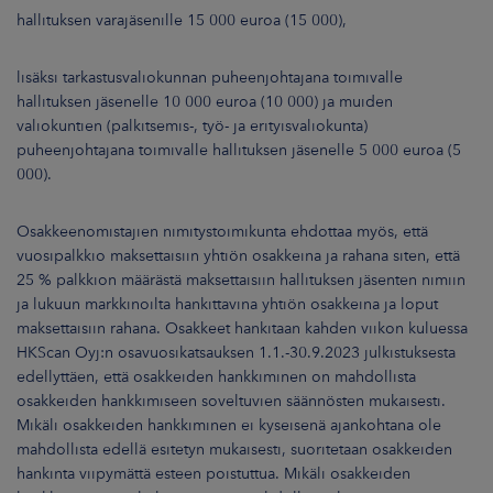
hallituksen varajäsenille 15 000 euroa (15 000),
lisäksi tarkastusvaliokunnan puheenjohtajana toimivalle
hallituksen jäsenelle 10 000 euroa (10 000) ja muiden
valiokuntien (palkitsemis-, työ- ja erityisvaliokunta)
puheenjohtajana toimivalle hallituksen jäsenelle 5 000 euroa (5
000).
Osakkeenomistajien nimitystoimikunta ehdottaa myös, että
vuosipalkkio maksettaisiin yhtiön osakkeina ja rahana siten, että
25 % palkkion määrästä maksettaisiin hallituksen jäsenten nimiin
ja lukuun markkinoilta hankittavina yhtiön osakkeina ja loput
maksettaisiin rahana. Osakkeet hankitaan kahden viikon kuluessa
HKScan Oyj:n osavuosikatsauksen 1.1.-30.9.2023 julkistuksesta
edellyttäen, että osakkeiden hankkiminen on mahdollista
osakkeiden hankkimiseen soveltuvien säännösten mukaisesti.
Mikäli osakkeiden hankkiminen ei kyseisenä ajankohtana ole
mahdollista edellä esitetyn mukaisesti, suoritetaan osakkeiden
hankinta viipymättä esteen poistuttua. Mikäli osakkeiden