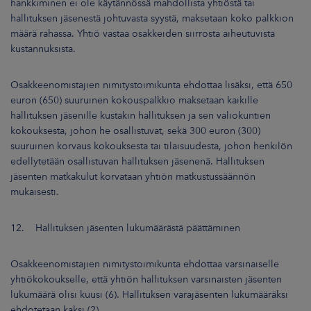
hankkiminen ei ole käytännössä mahdollista yhtiöstä tai
hallituksen jäsenestä johtuvasta syystä, maksetaan koko palkkion
määrä rahassa. Yhtiö vastaa osakkeiden siirrosta aiheutuvista
kustannuksista.
Osakkeenomistajien nimitystoimikunta ehdottaa lisäksi, että 650
euron (650) suuruinen kokouspalkkio maksetaan kaikille
hallituksen jäsenille kustakin hallituksen ja sen valiokuntien
kokouksesta, johon he osallistuvat, sekä 300 euron (300)
suuruinen korvaus kokouksesta tai tilaisuudesta, johon henkilön
edellytetään osallistuvan hallituksen jäsenenä. Hallituksen
jäsenten matkakulut korvataan yhtiön matkustussäännön
mukaisesti.
12. Hallituksen jäsenten lukumäärästä päättäminen
Osakkeenomistajien nimitystoimikunta ehdottaa varsinaiselle
yhtiökokoukselle, että yhtiön hallituksen varsinaisten jäsenten
lukumäärä olisi kuusi (6). Hallituksen varajäsenten lukumääräksi
ehdotetaan kaksi (2).