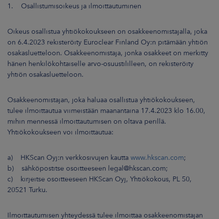
1. Osallistumisoikeus ja ilmoittautuminen
Oikeus osallistua yhtiökokoukseen on osakkeenomistajalla, joka
on 6.4.2023 rekisteröity Euroclear Finland Oy:n pitämään yhtiön
osakasluetteloon. Osakkeenomistaja, jonka osakkeet on merkitty
hänen henkilökohtaiselle arvo-osuustililleen, on rekisteröity
yhtiön osakasluetteloon.
Osakkeenomistajan, joka haluaa osallistua yhtiökokoukseen,
tulee ilmoittautua viimeistään maanantaina 17.4.2023 klo 16.00,
mihin mennessä ilmoittautumisen on oltava perillä.
Yhtiökokoukseen voi ilmoittautua:
a) HKScan Oyj:n verkkosivujen kautta
www.hkscan.com
;
b) sähköpostitse osoitteeseen legal@hkscan.com;
c) kirjeitse osoitteeseen HKScan Oyj, Yhtiökokous, PL 50,
20521 Turku.
Ilmoittautumisen yhteydessä tulee ilmoittaa osakkeenomistajan