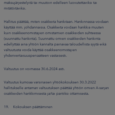
maksujärjestelyitä tai muutoin edelleen luovutettaviksi tai
mitätöitäviksi.
Hallitus päättää, miten osakkeita hankitaan. Hankinnassa voidaan
käyttää mm. johdannaisia. Osakkeita voidaan hankkia muuten
kuin osakkeenomistajien omistamien osakkeiden suhteessa
(suunnattu hankinta). Suunnattu omien osakkeiden hankinta
edellyttää aina yhtiön kannalta painavaa taloudellista syytä eikä
valtuutusta voida käyttää osakkeenomistajien
yhdenvertaisuusperiaatteen vastaisesti.
Valtuutus on voimassa 30.6.2024 asti.
Valtuutus kumoaa varsinaisen yhtiökokouksen 30.3.2022
hallitukselle antaman valtuutuksen päättää yhtiön omien A-sarjan
osakkeiden hankkimisesta ja/tai pantiksi ottamisesta.
19. Kokouksen päättäminen