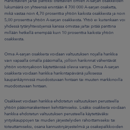
Hankittavien ja/tai pantiksi otettavien omien A-sarjan osakkeiden
lukumäärä on yhteensä enintään 4 700 000 A-sarjan osaketta,
mikä vastaa noin 4,70 prosenttia yhtiön kaikista osakkeista ja noin
5,00 prosenttia yhtiön A-sarjan osakkeista. Yhtiö ei kuitenkaan voi
yhdessä tytäryhteisöjensä kanssa omistaa ja/tai pitää panttina
millään hetkellä enempää kuin 10 prosenttia kaikista yhtiön
osakkeista.
Omia A-sarjan osakkeita voidaan valtuutuksen nojalla hankkia
vain vapaalla omalla pääomalla, jolloin hankinnat vähentävät
yhtiön voitonjakoon käytettävissä olevia varoja. Omia A-sarjan
osakkeita voidaan hankkia hankintapäivänä julkisessa
kaupankäynnissä muodostuvaan hintaan tai muuten markkinoilla
muodostuvaan hintaan.
Osakkeet voidaan hankkia ehdotetun valtuutuksen perusteella
yhtiön pääomarakenteen kehittämiseksi. Lisäksi osakkeita voidaan
hankkia ehdotetun valtuutuksen perusteella käytettäväksi
yrityskauppojen tai muiden järjestelyiden rahoittamiseksi tai
toteuttamiseksi, osana kannustinjärjestelmiä ja osakepalkkioiden