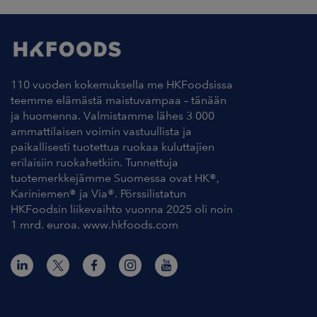
110 vuoden kokemuksella me HKFoodsissa
teemme elämästä maistuvampaa – tänään
ja huomenna. Valmistamme lähes 3 000
ammattilaisen voimin vastuullista ja
paikallisesti tuotettua ruokaa kuluttajien
erilaisiin ruokahetkiin. Tunnettuja
tuotemerkkejämme Suomessa ovat HK®,
Kariniemen® ja Via®. Pörssilistatun
HKFoodsin liikevaihto vuonna 2025 oli noin
1 mrd. euroa. www.hkfoods.com
Yhteystiedot