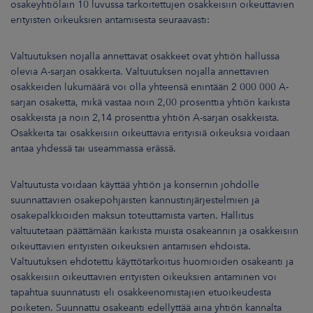
osakeyhtiölain 10 luvussa tarkoitettujen osakkeisiin oikeuttavien
erityisten oikeuksien antamisesta seuraavasti:
Valtuutuksen nojalla annettavat osakkeet ovat yhtiön hallussa
olevia A-sarjan osakkeita. Valtuutuksen nojalla annettavien
osakkeiden lukumäärä voi olla yhteensä enintään 2 000 000 A-
sarjan osaketta, mikä vastaa noin 2,00 prosenttia yhtiön kaikista
osakkeista ja noin 2,14 prosenttia yhtiön A-sarjan osakkeista.
Osakkeita tai osakkeisiin oikeuttavia erityisiä oikeuksia voidaan
antaa yhdessä tai useammassa erässä.
Valtuutusta voidaan käyttää yhtiön ja konsernin johdolle
suunnattavien osakepohjaisten kannustinjärjestelmien ja
osakepalkkioiden maksun toteuttamista varten. Hallitus
valtuutetaan päättämään kaikista muista osakeannin ja osakkeisiin
oikeuttavien erityisten oikeuksien antamisen ehdoista.
Valtuutuksen ehdotettu käyttötarkoitus huomioiden osakeanti ja
osakkeisiin oikeuttavien erityisten oikeuksien antaminen voi
tapahtua suunnatusti eli osakkeenomistajien etuoikeudesta
poiketen. Suunnattu osakeanti edellyttää aina yhtiön kannalta