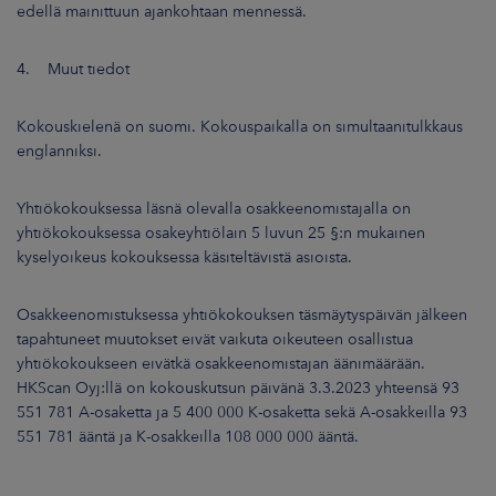
edellä mainittuun ajankohtaan mennessä.
4. Muut tiedot
Kokouskielenä on suomi. Kokouspaikalla on simultaanitulkkaus
englanniksi.
Yhtiökokouksessa läsnä olevalla osakkeenomistajalla on
yhtiökokouksessa osakeyhtiölain 5 luvun 25 §:n mukainen
kyselyoikeus kokouksessa käsiteltävistä asioista.
Osakkeenomistuksessa yhtiökokouksen täsmäytyspäivän jälkeen
tapahtuneet muutokset eivät vaikuta oikeuteen osallistua
yhtiökokoukseen eivätkä osakkeenomistajan äänimäärään.
HKScan Oyj:llä on kokouskutsun päivänä 3.3.2023 yhteensä 93
551 781 A-osaketta ja 5 400 000 K-osaketta sekä A-osakkeilla 93
551 781 ääntä ja K-osakkeilla 108 000 000 ääntä.