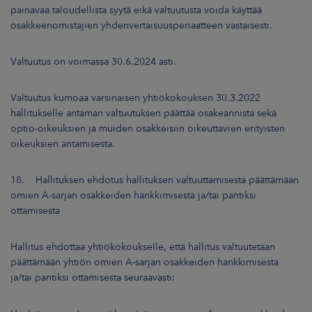
painavaa taloudellista syytä eikä valtuutusta voida käyttää
osakkeenomistajien yhdenvertaisuusperiaatteen vastaisesti.
Valtuutus on voimassa 30.6.2024 asti.
Valtuutus kumoaa varsinaisen yhtiökokouksen 30.3.2022
hallitukselle antaman valtuutuksen päättää osakeannista sekä
optio-oikeuksien ja muiden osakkeisiin oikeuttavien erityisten
oikeuksien antamisesta.
18. Hallituksen ehdotus hallituksen valtuuttamisesta päättämään
omien A-sarjan osakkeiden hankkimisesta ja/tai pantiksi
ottamisesta
Hallitus ehdottaa yhtiökokoukselle, että hallitus valtuutetaan
päättämään yhtiön omien A-sarjan osakkeiden hankkimisesta
ja/tai pantiksi ottamisesta seuraavasti: