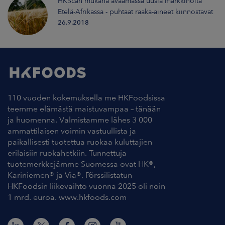
HKScan mukana avaamassa uusia markkinoita
Etelä-Afrikassa - puhtaat raaka-aineet kiinnostavat
26.9.2018
110 vuoden kokemuksella me HKFoodsissa
teemme elämästä maistuvampaa – tänään
ja huomenna. Valmistamme lähes 3 000
ammattilaisen voimin vastuullista ja
paikallisesti tuotettua ruokaa kuluttajien
erilaisiin ruokahetkiin. Tunnettuja
tuotemerkkejämme Suomessa ovat HK®,
Kariniemen® ja Via®. Pörssilistatun
HKFoodsin liikevaihto vuonna 2025 oli noin
1 mrd. euroa. www.hkfoods.com