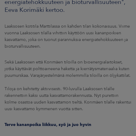
energiatehokkuuteen ja bioturvallisuuteen",
Eeva Korimäki kertoo.
Laaksosen kotitila Marttilassa on kahden tilan kokonaisuus. Viime
vuonna Laaksosen tilalla vihittiin käyttöön uusi kananpoikien
kasvattamo, joka on tuonut parannuksia energiatehokkuuteen ja
bioturvallisuuteen.
Sekä Laaksosen että Korimäen tiloilla on bioenergialaitokset,
jotka käyttävät polttoaineena haketta ja kierrätysmateriaalia kuten
puumurskaa. Varajärjestelmänä molemmilla tiloilla on öljykattilat.
Tiloja on kehitetty aktiivisesti. 90-luvulla Laaksosen tilalle
rakennettiin kaksi uutta kasvattamorakennusta. Nyt purettiin
kolme osastoa uuden kasvattamon tieltä. Korimäen tilalle rakentui
uusi kasvattamo kymmenen vuotta sitten.
Terve kananpoika liikkuu, syö ja juo hyvin