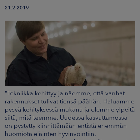
ARKKINAT
21.2.2019
RA
UUTISHUONE
HTEYSTIEDOT
"Tekniikka kehittyy ja näemme, että vanhat
rakennukset tulivat tiensä päähän. Haluamme
pysyä kehityksessä mukana ja olemme ylpeitä
siitä, mitä teemme. Uudessa kasvattamossa
on pystytty kiinnittämään entistä enemmän
huomiota eläinten hyvinvointiin,