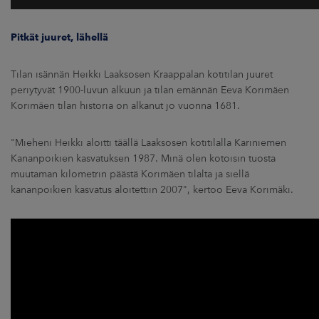
Pitkät juuret, lähellä
Tilan isännän Heikki Laaksosen Kraappalan kotitilan juuret
periytyvät 1900-luvun alkuun ja tilan emännän Eeva Korimäen
Korimäen tilan historia on alkanut jo vuonna 1681.
"Mieheni Heikki aloitti täällä Laaksosen kotitilalla Kariniemen
Kananpoikien kasvatuksen 1987. Minä olen kotoisin tuosta
muutaman kilometrin päästä Korimäen tilalta ja siellä
kananpoikien kasvatus aloitettiin 2007", kertoo Eeva Korimäki.