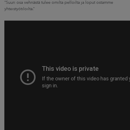
”Suuri osa vehnästä tulee omilta pelloilta ja loput ostamme
yhteistyötiloilta.”