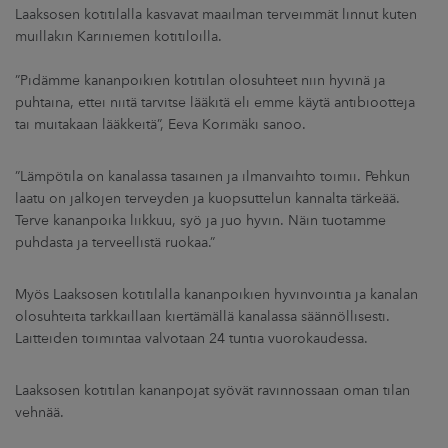
Laaksosen kotitilalla kasvavat maailman terveimmät linnut kuten
muillakin Kariniemen kotitiloilla.
”Pidämme kananpoikien kotitilan olosuhteet niin hyvinä ja
puhtaina, ettei niitä tarvitse lääkitä eli emme käytä antibiootteja
tai muitakaan lääkkeitä”, Eeva Korimäki sanoo.
”Lämpötila on kanalassa tasainen ja ilmanvaihto toimii. Pehkun
laatu on jalkojen terveyden ja kuopsuttelun kannalta tärkeää.
Terve kananpoika liikkuu, syö ja juo hyvin. Näin tuotamme
puhdasta ja terveellistä ruokaa.”
Myös Laaksosen kotitilalla kananpoikien hyvinvointia ja kanalan
olosuhteita tarkkaillaan kiertämällä kanalassa säännöllisesti.
Laitteiden toimintaa valvotaan 24 tuntia vuorokaudessa.
Laaksosen kotitilan kananpojat syövät ravinnossaan oman tilan
vehnää.