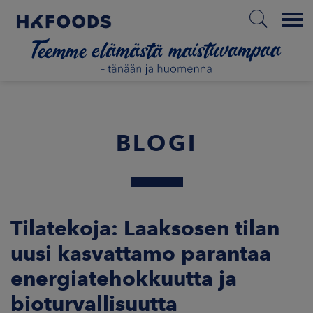
Menu
ETUSIVU
BLOGI
FI
ETOA MEISTÄ
Tilatekoja: Laaksosen tilan
uusi kasvattamo parantaa
STUULLISUUS
energiatehokkuutta ja
JOITTAJAT
bioturvallisuutta