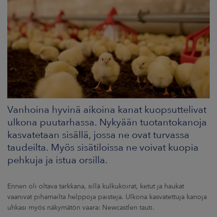
ARKKINAT
RA
UUTISHUONE
HTEYSTIEDOT
Vanhoina hyvinä aikoina kanat kuopsuttelivat
ulkona puutarhassa. Nykyään tuotantokanoja
kasvatetaan sisällä, jossa ne ovat turvassa
taudeilta. Myös sisätiloissa ne voivat kuopia
pehkuja ja istua orsilla.
Ennen oli oltava tarkkana, sillä kulkukoirat, ketut ja haukat
vaanivat pihamailta helppoja paisteja. Ulkona kasvatettuja kanoja
uhkasi myös näkymätön vaara: Newcastlen tauti.