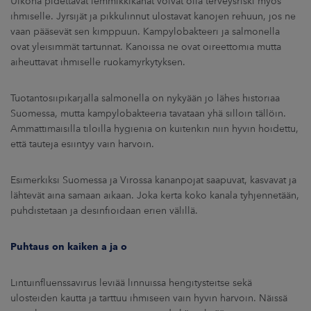
Ulkona pidettävät lemmikkikanat voivat olla terveysriski myös
ihmiselle. Jyrsijät ja pikkulinnut ulostavat kanojen rehuun, jos ne
vaan pääsevät sen kimppuun. Kampylobakteeri ja salmonella
ovat yleisimmät tartunnat. Kanoissa ne ovat oireettomia mutta
aiheuttavat ihmiselle ruokamyrkytyksen.
Tuotantosiipikarjalla salmonella on nykyään jo lähes historiaa
Suomessa, mutta kampylobakteeria tavataan yhä silloin tällöin.
Ammattimaisilla tiloilla hygienia on kuitenkin niin hyvin hoidettu,
että tauteja esiintyy vain harvoin.
Esimerkiksi Suomessa ja Virossa kananpojat saapuvat, kasvavat ja
lähtevät aina samaan aikaan. Joka kerta koko kanala tyhjennetään,
puhdistetaan ja desinfioidaan erien välillä.
Puhtaus on kaiken a ja o
Lintuinfluenssavirus leviää linnuissa hengitysteitse sekä
ulosteiden kautta ja tarttuu ihmiseen vain hyvin harvoin. Näissä