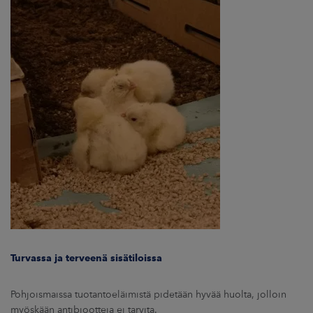
Turvassa ja terveenä sisätiloissa
Pohjoismaissa tuotantoeläimistä pidetään hyvää huolta, jolloin
myöskään antibiootteja ei tarvita.