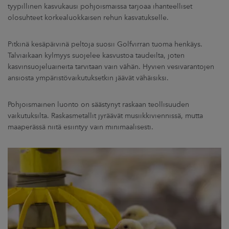
tyypillinen kasvukausi pohjoismaissa tarjoaa ihanteelliset
olosuhteet korkealuokkaisen rehun kasvatukselle.
Pitkinä kesäpäivinä peltoja suosii Golfvirran tuoma henkäys.
Talviaikaan kylmyys suojelee kasvustoa taudeilta, joten
kasvinsuojeluaineita tarvitaan vain vähän. Hyvien vesivarantojen
ansiosta ympäristövaikutuksetkin jäävät vähäisiksi.
Pohjoismainen luonto on säästynyt raskaan teollisuuden
vaikutuksilta. Raskasmetallit jyräävät musiikkiviennissä, mutta
maaperässä niitä esiintyy vain minimaalisesti.