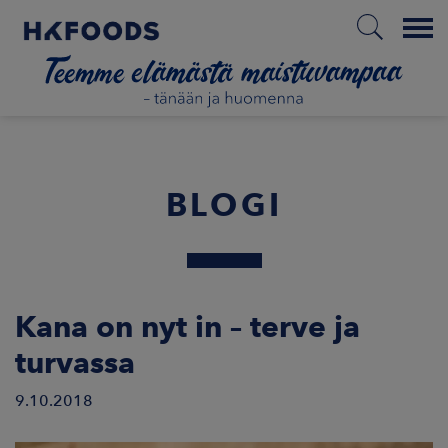
Menu
ETUSIVU
BLOGI
FI
ETOA MEISTÄ
Kana on nyt in – terve ja
turvassa
STUULLISUUS
9.10.2018
JOITTAJAT