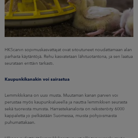
HKScanin sopimuskasvattajat ovat sitoutuneet noudattamaan alan
parhaita käytäntöjä. Rehu kasvatetaan lähituotantona, ja sen laatua
seurataan erittäin tarkasti.
Kaupunkikanakin voi sairastua
Lemmikkikana on uusi musta. Muutaman kanan parven voi
perustaa myös kaupunkialueella ja nauttia lemmikkien seurasta
sekä tuoreista munista. Harrastekanaloita on rekisteröity 6000
kappaletta jo pelkästään Suomessa, muista pohjoismaista
puhumattakaan.