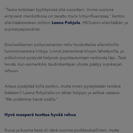
"Tautia todetaan kyyhkysissä yhä vuosittain. Viime vuosina
erityisesti merikotkissa on tavattu myös lintuinfluenssaa," kertoo
eläinlääketieteen tohtori
Leena Pohjola
, HKScanin eläinlääkäri ja
siipikarjaspesialisti.
Ensiluokkainen pohjoismainen rehu houkuttelee eläintiloille
luonnonvaraisia lintuja. Linnut parveilevat tilojen lähettyvillä, ja
pikkulinnut pystyvät helposti pujottautumaan verkoista läpi. Tauti
leviää, kun esimerkiksi taudinkantajan uloste päätyy siipikarjan
rehuun.
Aitaus pysäyttää kyllä pedon, mutta miten pysäytetään lentävä
bakteeri? Leena Pohjolalla on tähän helppo ja selkeä vastaus:
"Me pidämme kanat sisällä."
Hyvä maaperä tuottaa hyvää rehua
Kuiva ja kuuma kesä oli tänä vuonna poikkeuksellinen, mutta