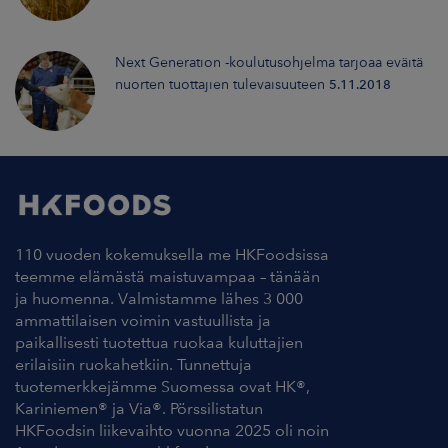
Next Generation -koulutusohjelma tarjoaa eväitä
nuorten tuottajien tulevaisuuteen
5.11.2018
110 vuoden kokemuksella me HKFoodsissa
teemme elämästä maistuvampaa – tänään
ja huomenna. Valmistamme lähes 3 000
ammattilaisen voimin vastuullista ja
paikallisesti tuotettua ruokaa kuluttajien
erilaisiin ruokahetkiin. Tunnettuja
tuotemerkkejämme Suomessa ovat HK®,
Kariniemen® ja Via®. Pörssilistatun
HKFoodsin liikevaihto vuonna 2025 oli noin