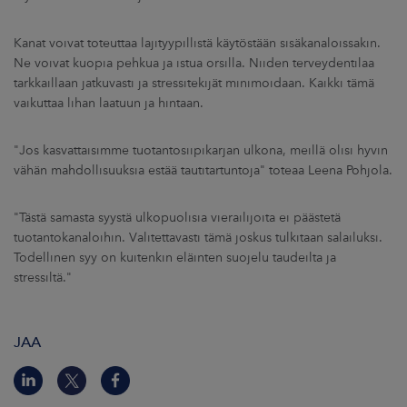
Kanat voivat toteuttaa lajityypillistä käytöstään sisäkanaloissakin.
Ne voivat kuopia pehkua ja istua orsilla. Niiden terveydentilaa
tarkkaillaan jatkuvasti ja stressitekijät minimoidaan. Kaikki tämä
vaikuttaa lihan laatuun ja hintaan.
"Jos kasvattaisimme tuotantosiipikarjan ulkona, meillä olisi hyvin
vähän mahdollisuuksia estää tautitartuntoja" toteaa Leena Pohjola.
"Tästä samasta syystä ulkopuolisia vierailijoita ei päästetä
tuotantokanaloihin. Valitettavasti tämä joskus tulkitaan salailuksi.
Todellinen syy on kuitenkin eläinten suojelu taudeilta ja
stressiltä."
JAA