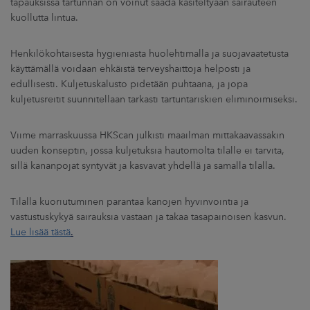
tapauksissa tartunnan on voinut saada käsiteltyään sairauteen
kuollutta lintua.
Henkilökohtaisesta hygieniasta huolehtimalla ja suojavaatetusta
käyttämällä voidaan ehkäistä terveyshaittoja helposti ja
edullisesti. Kuljetuskalusto pidetään puhtaana, ja jopa
kuljetusreitit suunnitellaan tarkasti tartuntariskien eliminoimiseksi.
Viime marraskuussa HKScan julkisti maailman mittakaavassakin
uuden konseptin, jossa kuljetuksia hautomolta tilalle ei tarvita,
sillä kananpojat syntyvät ja kasvavat yhdellä ja samalla tilalla.
Tilalla kuoriutuminen parantaa kanojen hyvinvointia ja
vastustuskykyä sairauksia vastaan ja takaa tasapainoisen kasvun.
Lue lisää tästä
.