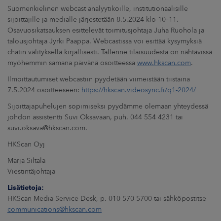
ARKKINAT
Suomenkielinen webcast analyytikoille, institutionaalisille
sijoittajille ja medialle järjestetään 8.5.2024 klo 10–11.
RA
Osavuosikatsauksen esittelevät toimitusjohtaja Juha Ruohola ja
talousjohtaja Jyrki Paappa. Webcastissa voi esittää kysymyksiä
chatin välityksellä kirjallisesti. Tallenne tilaisuudesta on nähtävissä
UUTISHUONE
myöhemmin samana päivänä osoitteessa
www.hkscan.com
.
HTEYSTIEDOT
Ilmoittautumiset webcastiin pyydetään viimeistään tiistaina
7.5.2024 osoitteeseen:
https://hkscan.videosync.fi/q1-2024/
Sijoittajapuhelujen sopimiseksi pyydämme olemaan yhteydessä
johdon assistentti Suvi Oksavaan, puh. 044 554 4231 tai
suvi.oksava@hkscan.com.
HKScan Oyj
Marja Siltala
Viestintäjohtaja
Lisätietoja:
HKScan Media Service Desk, p. 010 570 5700 tai sähköpostitse
communications@hkscan.com