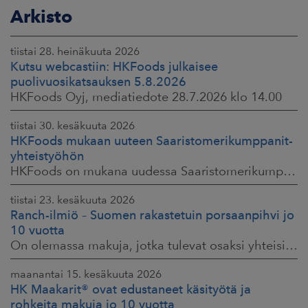
Arkisto
tiistai 28. heinäkuuta 2026
Kutsu webcastiin: HKFoods julkaisee
puolivuosikatsauksen 5.8.2026
HKFoods Oyj, mediatiedote 28.7.2026 klo 14.00
tiistai 30. kesäkuuta 2026
HKFoods mukaan uuteen Saaristomerikumppanit-
yhteistyöhön
HKFoods on mukana uudessa Saaristomerikumppanit-hankkeessa, joka kokoaa yhteen elintarviketeollisuuden, kaupan, maataloustuottajat ja asiantuntijat. Tavoitteena
tiistai 23. kesäkuuta 2026
Ranch-ilmiö – Suomen rakastetuin porsaanpihvi jo
10 vuotta
On olemassa makuja, jotka tulevat osaksi yhteisiä ruokahetkiä ja -muistoja. HK® Viljaporsaan fileepihvi Ranch on juuri sellainen. Klassikko, joka on hallinnut
maanantai 15. kesäkuuta 2026
HK Maakarit® ovat edustaneet käsityötä ja
rohkeita makuja jo 10 vuotta