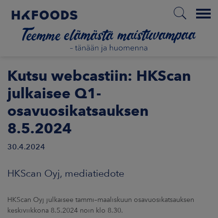
Menu
ETUSIVU
Kutsu webcastiin: HKScan
julkaisee Q1-
osavuosikatsauksen
FI
8.5.2024
30.4.2024
ETOA MEISTÄ
HKScan Oyj, mediatiedote
STUULLISUUS
JOITTAJAT
HKScan Oyj julkaisee tammi–maaliskuun osavuosikatsauksen
keskiviikkona 8.5.2024 noin klo 8.30.