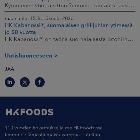
Kymmenen vuotta sitten Suomeen rantautui uusi ilmiö: artesaanihenkisyys. Pienpanimoiden ja käsityöläistuotteiden nostaessa päätään HKFoodsilla tunnistettiin,
maanantai 15. kesäkuuta 2026
HK Kabanossi®, suomalaisen grillijuhlan ytimessä
jo 50 vuotta
HK Kabanossi® on tarina suomalaisesta intohimosta, innovaatiosta ja yhteisistä hetkistä grillin äärellä. Se on legenda, joka ei alkanut suurista strategioista,
Uutishuoneeseen
JAA
110 vuoden kokemuksella me HKFoodsissa
teemme elämästä maistuvampaa – tänään