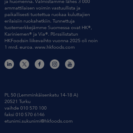
ja huomenna. Valmistamme lähes 3 000
ammattilaisen voimin vastuullista ja
paikallisesti tuotettua ruokaa kuluttajien
erilaisiin ruokahetkiin. Tunnettuja
tuotemerkkejämme Suomessa ovat HK®,
Kariniemen® ja Via®. Pörssilistatun
HKFoodsin liikevaihto vuonna 2025 oli noin
1 mrd. euroa. www.hkfoods.com
Yhteystiedot
PL 50 (Lemminkäisenkatu 14-18 A)
20521 Turku
vaihde 010 570 100
faksi 010 570 6146
etunimi.sukunimi@hkfoods.com