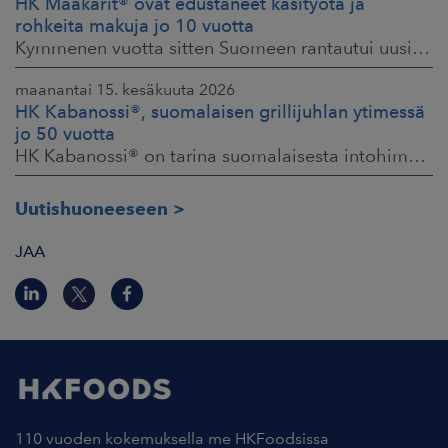
HK Maakarit® ovat edustaneet käsityötä ja
rohkeita makuja jo 10 vuotta
Kymmenen vuotta sitten Suomeen rantautui uusi ilmiö: artesaanihenkisyys. Pienpanimoiden ja käsityöläistuotteiden nostaessa päätään HKFoodsilla tunnistettiin,
maanantai 15. kesäkuuta 2026
HK Kabanossi®, suomalaisen grillijuhlan ytimessä
jo 50 vuotta
HK Kabanossi® on tarina suomalaisesta intohimosta, innovaatiosta ja yhteisistä hetkistä grillin äärellä. Se on legenda, joka ei alkanut suurista strategioista,
Uutishuoneeseen
JAA
110 vuoden kokemuksella me HKFoodsissa