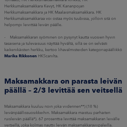
Herkkumaksamakkara Kevyt, HK Kananpojan
Herkkumaksamakkara ja HK Maalaismaksamakkara. HK
Herkkumaksamakkaraa voi ostaa myös tuubissa, jolloin sitä on
helpompi leivittää leivän päälle.
- Maksamakkaran syöminen on pysynyt kautta vuosien hyvin
tasaisena ja tulevaisuus näyttää hyvältä, sillä se on selvästi
kaikenikäisten herkku, kertoo lihavalmisteiden kategoriapäällikkö
Marika Rikkonen
HKScanilta.
Maksamakkara on parasta leivän
päällä – 2/3 levittää sen veitsellä
Maksamakkara kuuluu noin joka viidennen**) (18 %)
leivänpäällissuosikkeihin. Maksamakkara maistuu parhaiten
ruisleivän päällä*). 67 prosenttia levittää maksamakkaran leivälle
veitsellä, joka kolmas nauttii leivän maksamakkaraviipaleilla.