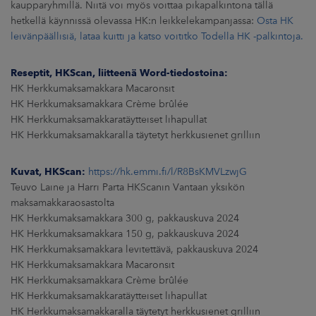
kaupparyhmillä. Niitä voi myös voittaa pikapalkintona tällä
hetkellä käynnissä olevassa HK:n leikkelekampanjassa:
Osta HK
leivänpäällisiä, lataa kuitti ja katso voititko Todella HK -palkintoja.
Reseptit, HKScan, liitteenä Word-tiedostoina:
HK Herkkumaksamakkara Macaronsit
HK Herkkumaksamakkara Crème brûlée
HK Herkkumaksamakkaratäytteiset lihapullat
HK Herkkumaksamakkaralla täytetyt herkkusienet grilliin
Kuvat, HKScan:
https://hk.emmi.fi/l/R8BsKMVLzwjG
Teuvo Laine ja Harri Parta HKScanin Vantaan yksikön
maksamakkaraosastolta
HK Herkkumaksamakkara 300 g, pakkauskuva 2024
HK Herkkumaksamakkara 150 g, pakkauskuva 2024
HK Herkkumaksamakkara levitettävä, pakkauskuva 2024
HK Herkkumaksamakkara Macaronsit
HK Herkkumaksamakkara Crème brûlée
HK Herkkumaksamakkaratäytteiset lihapullat
HK Herkkumaksamakkaralla täytetyt herkkusienet grilliin