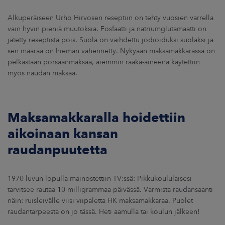
Alkuperäiseen Urho Hirvosen reseptiin on tehty vuosien varrella
vain hyvin pieniä muutoksia. Fosfaatti ja natriumglutamaatti on
jätetty reseptistä pois. Suola on vaihdettu jodioiduksi suolaksi ja
sen määrää on hieman vähennetty. Nykyään maksamakkarassa on
pelkästään porsaanmaksaa, aiemmin raaka-aineena käytettiin
myös naudan maksaa.
Maksamakkaralla hoidettiin
aikoinaan kansan
raudanpuutetta
1970-luvun lopulla mainostettiin TV:ssä: Pikkukoululaisesi
tarvitsee rautaa 10 milligrammaa päivässä. Varmista raudansaanti
näin: ruisleivälle viisi viipaletta HK maksamakkaraa. Puolet
raudantarpeesta on jo tässä. Heti aamulla tai koulun jälkeen!