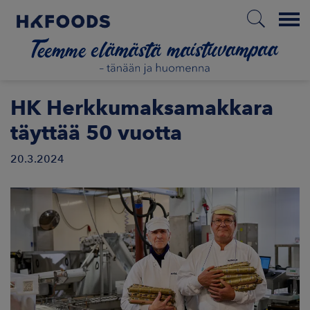
Menu
ETUSIVU
HK Herkkumaksamakkara
täyttää 50 vuotta
20.3.2024
FI
ETOA MEISTÄ
STUULLISUUS
JOITTAJAT