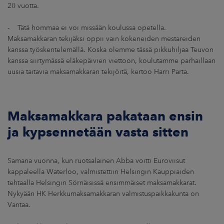
20 vuotta.
- Tätä hommaa ei voi missään koulussa opetella.
Maksamakkaran tekijäksi oppii vain kokeneiden mestareiden
kanssa työskentelemällä. Koska olemme tässä pikkuhiljaa Teuvon
kanssa siirtymässä eläkepäivien viettoon, koulutamme parhaillaan
uusia taitavia maksamakkaran tekijöitä, kertoo Harri Parta.
Maksamakkara pakataan ensin
ja kypsennetään vasta sitten
Samana vuonna, kun ruotsalainen Abba voitti Euroviisut
kappaleella Waterloo, valmistettiin Helsingin Kauppiaiden
tehtaalla Helsingin Sörnäisissä ensimmäiset maksamakkarat.
Nykyään HK Herkkumaksamakkaran valmistuspaikkakunta on
Vantaa.