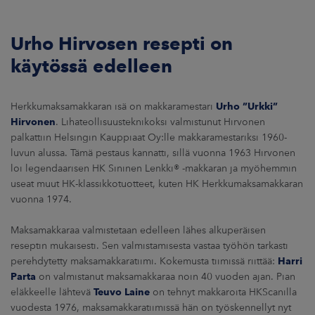
Urho Hirvosen resepti on
käytössä edelleen
Herkkumaksamakkaran isä on makkaramestari
Urho ”Urkki”
Hirvonen
. Lihateollisuusteknikoksi valmistunut Hirvonen
palkattiin Helsingin Kauppiaat Oy:lle makkaramestariksi 1960-
luvun alussa. Tämä pestaus kannatti, sillä vuonna 1963 Hirvonen
loi legendaarisen HK Sininen Lenkki® -makkaran ja myöhemmin
useat muut HK-klassikkotuotteet, kuten HK Herkkumaksamakkaran
vuonna 1974.
Maksamakkaraa valmistetaan edelleen lähes alkuperäisen
reseptin mukaisesti. Sen valmistamisesta vastaa työhön tarkasti
perehdytetty maksamakkaratiimi. Kokemusta tiimissä riittää:
Harri
Parta
on valmistanut maksamakkaraa noin 40 vuoden ajan. Pian
eläkkeelle lähtevä
Teuvo Laine
on tehnyt makkaroita HKScanilla
vuodesta 1976, maksamakkaratiimissä hän on työskennellyt nyt