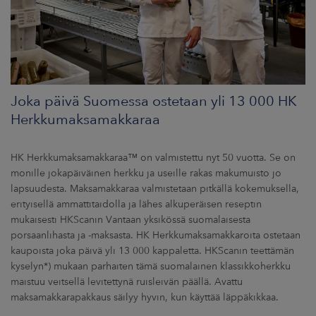
ARKKINAT
RA
UUTISHUONE
Joka päivä Suomessa ostetaan yli 13 000 HK
HTEYSTIEDOT
Herkkumaksamakkaraa
HK Herkkumaksamakkaraa™ on valmistettu nyt 50 vuotta. Se on
monille jokapäiväinen herkku ja useille rakas makumuisto jo
lapsuudesta. Maksamakkaraa valmistetaan pitkällä kokemuksella,
erityisellä ammattitaidolla ja lähes alkuperäisen reseptin
mukaisesti HKScanin Vantaan yksikössä suomalaisesta
porsaanlihasta ja -maksasta. HK Herkkumaksamakkaroita ostetaan
kaupoista joka päivä yli 13 000 kappaletta. HKScanin teettämän
kyselyn*) mukaan parhaiten tämä suomalainen klassikkoherkku
maistuu veitsellä levitettynä ruisleivän päällä. Avattu
maksamakkarapakkaus säilyy hyvin, kun käyttää läppäkikkaa.