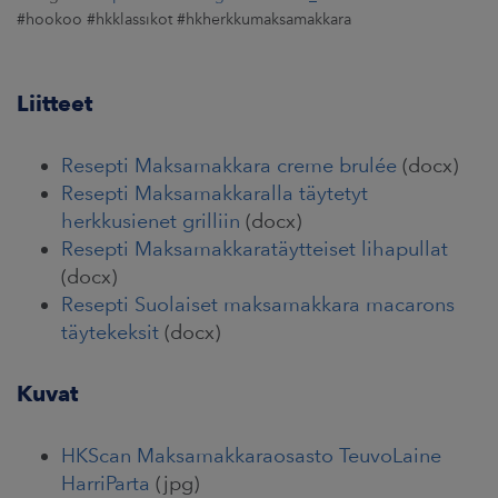
#hookoo #hkklassikot #hkherkkumaksamakkara
Liitteet
Resepti Maksamakkara creme brulée
(docx)
Resepti Maksamakkaralla täytetyt
herkkusienet grilliin
(docx)
Resepti Maksamakkaratäytteiset lihapullat
(docx)
Resepti Suolaiset maksamakkara macarons
täytekeksit
(docx)
Kuvat
HKScan Maksamakkaraosasto TeuvoLaine
HarriParta
(jpg)