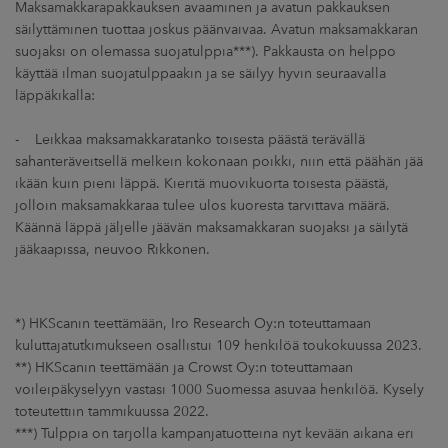
Maksamakkarapakkauksen avaaminen ja avatun pakkauksen
säilyttäminen tuottaa joskus päänvaivaa. Avatun maksamakkaran
suojaksi on olemassa suojatulppia***). Pakkausta on helppo
käyttää ilman suojatulppaakin ja se säilyy hyvin seuraavalla
läppäkikalla:
- Leikkaa maksamakkaratanko toisesta päästä terävällä
sahanteräveitsellä melkein kokonaan poikki, niin että päähän jää
ikään kuin pieni läppä. Kieritä muovikuorta toisesta päästä,
jolloin maksamakkaraa tulee ulos kuoresta tarvittava määrä.
Käännä läppä jäljelle jäävän maksamakkaran suojaksi ja säilytä
jääkaapissa, neuvoo Rikkonen.
*) HKScanin teettämään, Iro Research Oy:n toteuttamaan
kuluttajatutkimukseen osallistui 109 henkilöä toukokuussa 2023.
**) HKScanin teettämään ja Crowst Oy:n toteuttamaan
voileipäkyselyyn vastasi 1000 Suomessa asuvaa henkilöä. Kysely
toteutettiin tammikuussa 2022.
***) Tulppia on tarjolla kampanjatuotteina nyt kevään aikana eri