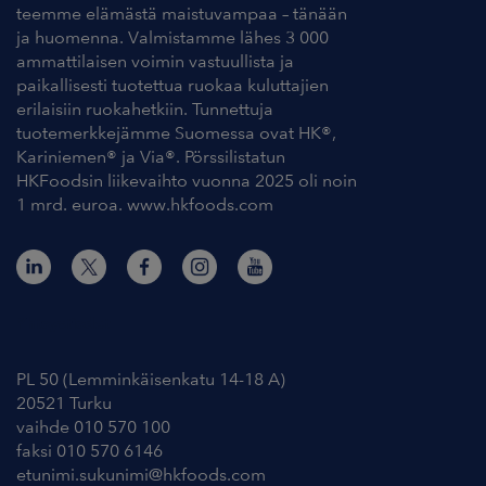
teemme elämästä maistuvampaa – tänään
ja huomenna. Valmistamme lähes 3 000
ammattilaisen voimin vastuullista ja
paikallisesti tuotettua ruokaa kuluttajien
erilaisiin ruokahetkiin. Tunnettuja
tuotemerkkejämme Suomessa ovat HK®,
Kariniemen® ja Via®. Pörssilistatun
HKFoodsin liikevaihto vuonna 2025 oli noin
1 mrd. euroa. www.hkfoods.com
Yhteystiedot
PL 50 (Lemminkäisenkatu 14-18 A)
20521 Turku
vaihde 010 570 100
faksi 010 570 6146
etunimi.sukunimi@hkfoods.com