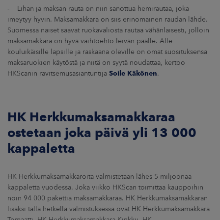
- Lihan ja maksan rauta on niin sanottua hemirautaa, joka
imeytyy hyvin. Maksamakkara on siis erinomainen raudan lähde.
Suomessa naiset saavat ruokavaliosta rautaa vähänlaisesti, jolloin
maksamakkara on hyvä vaihtoehto leivän päälle. Alle
kouluikäisille lapsille ja raskaana oleville on omat suosituksensa
maksaruokien käytöstä ja niitä on syytä noudattaa, kertoo
HKScanin ravitsemusasiantuntija
Soile Käkönen
.
HK Herkkumaksamakkaraa
ostetaan joka päivä yli 13 000
kappaletta
HK Herkkumaksamakkaroita valmistetaan lähes 5 miljoonaa
kappaletta vuodessa. Joka viikko HKScan toimittaa kauppoihin
noin 94 000 pakettia maksamakkaraa. HK Herkkumaksamakkaran
lisäksi tällä hetkellä valmistuksessa ovat HK Herkkumaksamakkara
Tomaatti, HK Herkkumaksamakkara Kinkku, HK