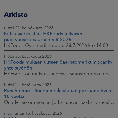
Arkisto
tiistai 28. heinäkuuta 2026
Kutsu webcastiin: HKFoods julkaisee
puolivuosikatsauksen 5.8.2026
HKFoods Oyj, mediatiedote 28.7.2026 klo 14.00
tiistai 30. kesäkuuta 2026
HKFoods mukaan uuteen Saaristomerikumppanit-
yhteistyöhön
HKFoods on mukana uudessa Saaristomerikumppanit-hankkeessa, joka kokoaa yhteen elintarviketeollisuuden, kaupan, maataloustuottajat ja asiantuntijat. Tavoitteena
tiistai 23. kesäkuuta 2026
Ranch-ilmiö – Suomen rakastetuin porsaanpihvi jo
10 vuotta
On olemassa makuja, jotka tulevat osaksi yhteisiä ruokahetkiä ja -muistoja. HK® Viljaporsaan fileepihvi Ranch on juuri sellainen. Klassikko, joka on hallinnut
maanantai 15. kesäkuuta 2026