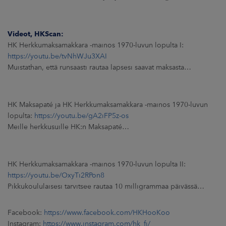
Videot, HKScan:
HK Herkkumaksamakkara -mainos 1970-luvun lopulta I:
https://youtu.be/tvNhWJu3XAI
Muistathan, että runsaasti rautaa lapsesi saavat maksasta…
HK Maksapaté ja HK Herkkumaksamakkara -mainos 1970-luvun
lopulta:
https://youtu.be/gA2iFP5z-os
Meille herkkusuille HK:n Maksapaté…
HK Herkkumaksamakkara -mainos 1970-luvun lopulta II:
https://youtu.be/OxyTi2RPon8
Pikkukoululaisesi tarvitsee rautaa 10 milligrammaa päivässä…
Facebook:
https://www.facebook.com/HKHooKoo
Instagram:
https://www.instagram.com/hk_fi/