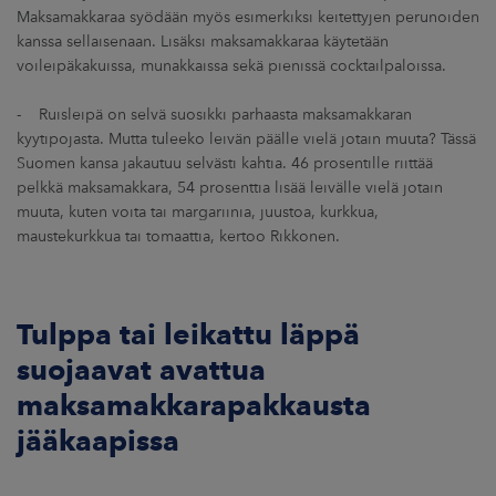
Maksamakkaraa syödään myös esimerkiksi keitettyjen perunoiden
kanssa sellaisenaan. Lisäksi maksamakkaraa käytetään
voileipäkakuissa, munakkaissa sekä pienissä cocktailpaloissa.
- Ruisleipä on selvä suosikki parhaasta maksamakkaran
kyytipojasta. Mutta tuleeko leivän päälle vielä jotain muuta? Tässä
Suomen kansa jakautuu selvästi kahtia. 46 prosentille riittää
pelkkä maksamakkara, 54 prosenttia lisää leivälle vielä jotain
muuta, kuten voita tai margariinia, juustoa, kurkkua,
maustekurkkua tai tomaattia, kertoo Rikkonen.
Tulppa tai leikattu läppä
suojaavat avattua
maksamakkarapakkausta
jääkaapissa