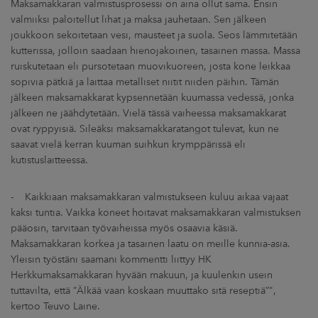
Maksamakkaran valmistusprosessi on aina ollut sama. Ensin
valmiiksi paloitellut lihat ja maksa jauhetaan. Sen jälkeen
joukkoon sekoitetaan vesi, mausteet ja suola. Seos lämmitetään
kutterissa, jolloin saadaan hienojakoinen, tasainen massa. Massa
ruiskutetaan eli pursotetaan muovikuoreen, josta kone leikkaa
sopivia pätkiä ja laittaa metalliset niitit niiden päihin. Tämän
jälkeen maksamakkarat kypsennetään kuumassa vedessä, jonka
jälkeen ne jäähdytetään. Vielä tässä vaiheessa maksamakkarat
ovat ryppyisiä. Sileäksi maksamakkaratangot tulevat, kun ne
saavat vielä kerran kuuman suihkun krymppärissä eli
kutistuslaitteessa.
- Kaikkiaan maksamakkaran valmistukseen kuluu aikaa vajaat
kaksi tuntia. Vaikka koneet hoitavat maksamakkaran valmistuksen
pääosin, tarvitaan työvaiheissa myös osaavia käsiä.
Maksamakkaran korkea ja tasainen laatu on meille kunnia-asia.
Yleisin työstäni saamani kommentti liittyy HK
Herkkumaksamakkaran hyvään makuun, ja kuulenkin usein
tuttavilta, että ”Älkää vaan koskaan muuttako sitä reseptiä”",
kertoo Teuvo Laine.