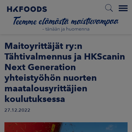
Menu
ETUSIVU
Maitoyrittäjät ry:n
Tähtivalmennus ja HKScanin
Next Generation
FI
yhteistyöhön nuorten
maatalousyrittäjien
ETOA MEISTÄ
koulutuksessa
STUULLISUUS
27.12.2022
JOITTAJAT