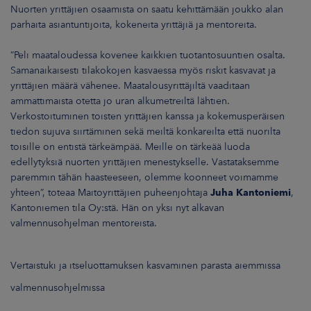
Nuorten yrittäjien osaamista on saatu kehittämään joukko alan
parhaita asiantuntijoita, kokeneita yrittäjiä ja mentoreita.
”Peli maataloudessa kovenee kaikkien tuotantosuuntien osalta.
Samanaikaisesti tilakokojen kasvaessa myös riskit kasvavat ja
yrittäjien määrä vähenee. Maatalousyrittäjiltä vaaditaan
ammattimaista otetta jo uran alkumetreiltä lähtien.
Verkostoituminen toisten yrittäjien kanssa ja kokemusperäisen
tiedon sujuva siirtäminen sekä meiltä konkareilta että nuorilta
toisille on entistä tärkeämpää. Meille on tärkeää luoda
edellytyksiä nuorten yrittäjien menestykselle. Vastataksemme
paremmin tähän haasteeseen, olemme koonneet voimamme
yhteen”, toteaa Maitoyrittäjien puheenjohtaja
Juha Kantoniemi
,
Kantoniemen tila Oy:stä. Hän on yksi nyt alkavan
valmennusohjelman mentoreista.
Vertaistuki ja itseluottamuksen kasvaminen parasta aiemmissa
valmennusohjelmissa