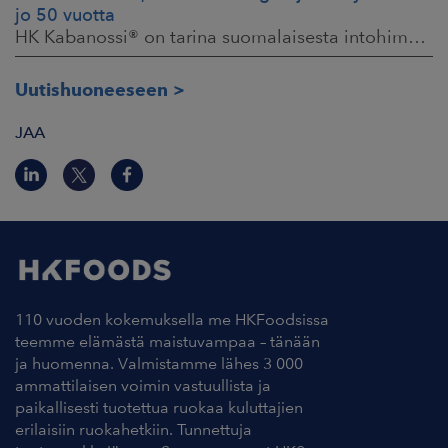
jo 50 vuotta
HK Kabanossi® on tarina suomalaisesta intohimosta, innovaatiosta ja yhteisistä hetkistä grillin äärellä. Se on legenda, joka ei alkanut suurista strategioista,
Uutishuoneeseen
JAA
110 vuoden kokemuksella me HKFoodsissa
teemme elämästä maistuvampaa – tänään
ja huomenna. Valmistamme lähes 3 000
ammattilaisen voimin vastuullista ja
paikallisesti tuotettua ruokaa kuluttajien
erilaisiin ruokahetkiin. Tunnettuja