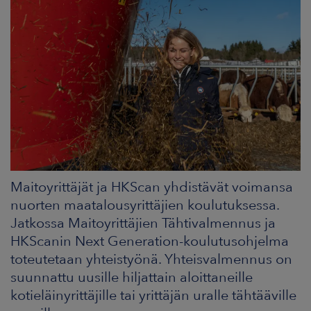
ARKKINAT
RA
UUTISHUONE
HTEYSTIEDOT
Maitoyrittäjät ja HKScan yhdistävät voimansa
nuorten maatalousyrittäjien koulutuksessa.
Jatkossa Maitoyrittäjien Tähtivalmennus ja
HKScanin Next Generation-koulutusohjelma
toteutetaan yhteistyönä. Yhteisvalmennus on
suunnattu uusille hiljattain aloittaneille
kotieläinyrittäjille tai yrittäjän uralle tähtääville