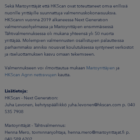
Sekä Maitoyrittäjät että HKScan ovat toteuttaneet omia erillisiä
nuorille yrittäjille suunnattuja valmennuskokonaisuuksia.
HKScanin vuonna 2019 alkaneessa Next Generation
valmennusohjelmassa ja Maitoyrittäjien ensimmäisessä
Tähtivalmennuksessa oli mukana yhteensä yli 50 nuorta
yrittäjää. Molempien valmennusten osallistujien palautteissa
parhaimmaksi anniksi nousivat koulutuksessa syntyneet verkostot
ja itseluottamuksen kasvu omaan tekemiseen.
Valmennukseen voi ilmoittautua mukaan
Maitoyrittäjien
ja
HKScan Agrin nettisivujen
kautta.
Lisätietoja:
HKScan - Next Generation:
Juha Levonen, kehityspäällikkö juha.levonen@hkscan.com p. 040
535 7908
Maitoyrittäjät - Tähtivalmennus:
Henna Mero, toiminnanjohtaja, henna.mero@maitoyrittajat.fi p.
040 589 6202