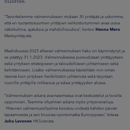
nuorille.
”Tavoittelemme valmennukseen mukaan 30 yrittäjää ja uskomme,
että eri tuotantosuuntien yrittäjien verkostoituminen avaa uusia
näkökulmia, ajatuksia ja mahdollisuuksia”, kertoo
Henna Mero
Maitoyrittäjistä.
Maaliskuussa 2023 alkavan valmennuksen haku on käynnistynyt ja
se päättyy 31.1.2023. Valmennuksessa pureudutaan yrittäjyyteen
sekä yrityksen strategiseen ja taloudelliseen johtamiseen sekä
kehittämiseen. Lisäksi valmennuksessa käsitellään niin oman
itsensä kuin yrityksen henkilöstön johtamista sekä tarjotaan
nuorille yrittäjille rohkaisua ja tukea yrittäjyyden alussa.
”Valmennuksen aikana avainasemassa ovat keskustelut ja toisilta
oppiminen. Teemme ohjelman aikana myös yritysvierailuja.
Yhteinen valmennusohjelma koostuu viidestä kahden päivän
tapaamisesta ja sen kruunaa opintomatka Eurooppaan,” toteaa
Juha Levonen
HKScanista.