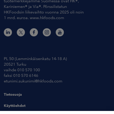
tuotemerkkejämme Suomessa ovat HK®,
Kariniemen® ja Via®. Pörssilistatun
HKFoodsin liikevaihto vuonna 2025 oli noin
1 mrd. euroa. www.hkfoods.com
Yhteystiedot
PL 50 (Lemminkäisenkatu 14-18 A)
20521 Turku
vaihde 010 570 100
faksi 010 570 6146
etunimi.sukunimi@hkfoods.com
Tietosuoja
Käyttöehdot