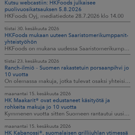
Kutsu webcastiin: HKFoods julkaisee
puolivuosikatsauksen 5.8.2026
HKFoods Oyj, mediatiedote 28.7.2026 klo 14.00
tiistai 30. kesäkuuta 2026
HKFoods mukaan uuteen Saaristomerikumppanit-
yhteistyöhön
HKFoods on mukana uudessa Saaristomerikumppanit-hankkeessa, joka kokoaa yhteen elintarviketeollisuuden, kaupan, maataloustuottajat ja asiantuntijat. Tavoitteena
tiistai 23. kesäkuuta 2026
Ranch-ilmiö – Suomen rakastetuin porsaanpihvi jo
10 vuotta
On olemassa makuja, jotka tulevat osaksi yhteisiä ruokahetkiä ja -muistoja. HK® Viljaporsaan fileepihvi Ranch on juuri sellainen. Klassikko, joka on hallinnut
maanantai 15. kesäkuuta 2026
HK Maakarit® ovat edustaneet käsityötä ja
rohkeita makuja jo 10 vuotta
Kymmenen vuotta sitten Suomeen rantautui uusi ilmiö: artesaanihenkisyys. Pienpanimoiden ja käsityöläistuotteiden nostaessa päätään HKFoodsilla tunnistettiin,
maanantai 15. kesäkuuta 2026
HK Kabanossi®, suomalaisen grillijuhlan ytimessä