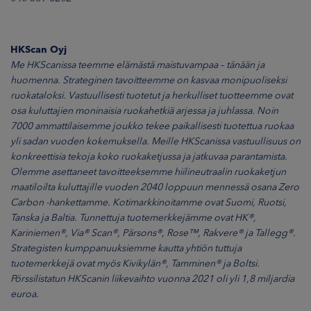
HKScan Oyj
Me HKScanissa teemme elämästä maistuvampaa – tänään ja
huomenna. Strateginen tavoitteemme on kasvaa monipuoliseksi
ruokataloksi. Vastuullisesti tuotetut ja herkulliset tuotteemme ovat
osa kuluttajien moninaisia ruokahetkiä arjessa ja juhlassa. Noin
7000 ammattilaisemme joukko tekee paikallisesti tuotettua ruokaa
yli sadan vuoden kokemuksella. Meille HKScanissa vastuullisuus on
konkreettisia tekoja koko ruokaketjussa ja jatkuvaa parantamista.
Olemme asettaneet tavoitteeksemme hiilineutraalin ruokaketjun
maatiloilta kuluttajille vuoden 2040 loppuun mennessä osana Zero
Carbon -hankettamme. Kotimarkkinoitamme ovat Suomi, Ruotsi,
Tanska ja Baltia. Tunnettuja tuotemerkkejämme ovat HK®,
Kariniemen®, Via® Scan®, Pärsons®, Rose™, Rakvere® ja Tallegg®.
Strategisten kumppanuuksiemme kautta yhtiön tuttuja
tuotemerkkejä ovat myös Kivikylän®, Tamminen® ja Boltsi.
Pörssilistatun HKScanin liikevaihto vuonna 2021 oli yli 1,8 miljardia
euroa.