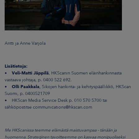
Antti ja Anne Varjola
Lisätietoja:
•
Veli-Matti Jäppilä
, HKScanin Suomen eläinhankinnasta
vastaava johtaja, p. 0400 522 692.
•
Olli Paakkala
, Sikojen hankinta- ja kehityspäällikkö, HKScan
Suomi, p. 0400521709
• HKScan Media Service Desk p. 010 570 5700 tai
sähköpostitse communications@hkscan.com
Me HKScanissa teemme elämästä maistuvampaa – tänään ja
huomenna. Strateginen tavoitteemme on kasvaa monipuoliseksi