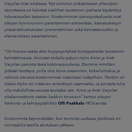
Varjolan tilan sikalassa. Nyt solmitun pitkäaikaisen yhteistyön
tavoitteena on kehittää sianlihan tuotannon parhaita käytäntöjä
tulevaisuuden tarpeisiin. Koetoiminnan painopistealueita ovat
sikojen hyvinvoinnin parantaminen entisestään, kasvatusketjun
ympäristövaikutusten pienentäminen sekä kannattavuuden ja
eläinaineksen parantaminen.
”On hienoa saada alan huippuyritykset kumppaneiksi tuotannon
kehittämisessä. Arvostan todella paljon myös Anne ja Antti
Varjolan panosta tässä kokonaisuudessa. Etsimme nimittäin
pitkään tuottajia, joilla olisi kova osaaminen, kokeilunhalua ja
valmius sitoutua koetoiminnan vaatimaan lisätyöhön. Yksikön oli
oltava myös iso riittävien aineistojen saamiseksi, ja porsaita tulisi
olla mahdollista seurata teuraaksi asti. Anne ja Antti Varjolan
sikalainvestointi vastasi kaikkiin toiveisiin” kertoo sikojen
hankinta- ja kehityspäällikkö
Olli Paakkala
HKScanista.
Koetoiminta käynnistetään, kun toiminta uudessa yksikössä on
normaalilla tasolla aloituksen jälkeen.