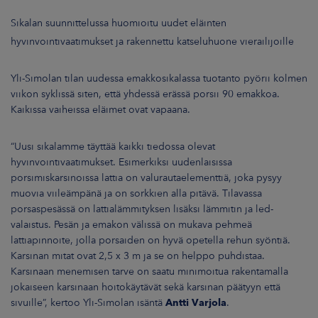
Sikalan suunnittelussa huomioitu uudet eläinten
hyvinvointivaatimukset ja rakennettu katseluhuone vierailijoille
Yli-Simolan tilan uudessa emakkosikalassa tuotanto pyörii kolmen
viikon syklissä siten, että yhdessä erässä porsii 90 emakkoa.
Kaikissa vaiheissa eläimet ovat vapaana.
“Uusi sikalamme täyttää kaikki tiedossa olevat
hyvinvointivaatimukset. Esimerkiksi uudenlaisissa
porsimiskarsinoissa lattia on valurautaelementtiä, joka pysyy
muovia viileämpänä ja on sorkkien alla pitävä. Tilavassa
porsaspesässä on lattialämmityksen lisäksi lämmitin ja led-
valaistus. Pesän ja emakon välissä on mukava pehmeä
lattiapinnoite, jolla porsaiden on hyvä opetella rehun syöntiä.
Karsinan mitat ovat 2,5 x 3 m ja se on helppo puhdistaa.
Karsinaan menemisen tarve on saatu minimoitua rakentamalla
jokaiseen karsinaan hoitokäytävät sekä karsinan päätyyn että
sivuille”, kertoo Yli-Simolan isäntä
Antti Varjola
.