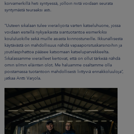
korvamerkillä heti syntyessä, jolloin niitä voidaan seurata
syntymästä teuraaksi asti.
“Uuteen sikalaan tulee vierailijoita varten katseluhuone, jossa
voidaan esitellä nykyaikaista siantuotantoa esimerkiksi
koululuokille sekä muille asiasta kiinnostuneille. Ikkunallisesta
käytävästä on mahdollisuus nähdä vapaaporsituskarsinoihin ja
joutilaspihattoa pääsee katsomaan katseluparvekkeelta.
Sikalassamme vierailleet kertovat, että on ollut tärkeää nähdä
omin silmin eläinten olot. Me haluamme osaltamme olla
poistamassa tuotantoon mahdollisesti liittyviä ennakkoluuloja”,
jatkaa Antti Varjola.