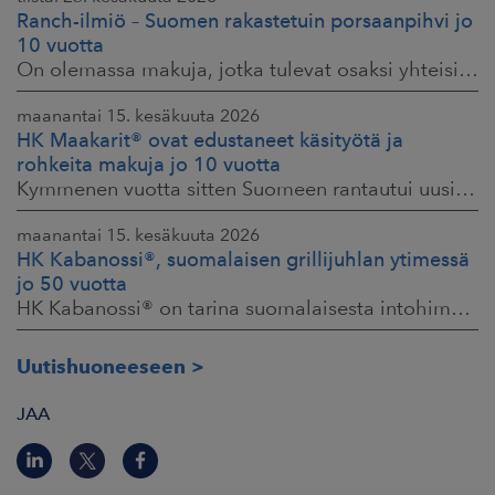
Ranch-ilmiö – Suomen rakastetuin porsaanpihvi jo
10 vuotta
On olemassa makuja, jotka tulevat osaksi yhteisiä ruokahetkiä ja -muistoja. HK® Viljaporsaan fileepihvi Ranch on juuri sellainen. Klassikko, joka on hallinnut
maanantai 15. kesäkuuta 2026
HK Maakarit® ovat edustaneet käsityötä ja
rohkeita makuja jo 10 vuotta
Kymmenen vuotta sitten Suomeen rantautui uusi ilmiö: artesaanihenkisyys. Pienpanimoiden ja käsityöläistuotteiden nostaessa päätään HKFoodsilla tunnistettiin,
maanantai 15. kesäkuuta 2026
HK Kabanossi®, suomalaisen grillijuhlan ytimessä
jo 50 vuotta
HK Kabanossi® on tarina suomalaisesta intohimosta, innovaatiosta ja yhteisistä hetkistä grillin äärellä. Se on legenda, joka ei alkanut suurista strategioista,
Uutishuoneeseen
JAA