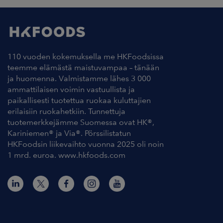
110 vuoden kokemuksella me HKFoodsissa
teemme elämästä maistuvampaa – tänään
ja huomenna. Valmistamme lähes 3 000
ammattilaisen voimin vastuullista ja
paikallisesti tuotettua ruokaa kuluttajien
erilaisiin ruokahetkiin. Tunnettuja
tuotemerkkejämme Suomessa ovat HK®,
Kariniemen® ja Via®. Pörssilistatun
HKFoodsin liikevaihto vuonna 2025 oli noin
1 mrd. euroa. www.hkfoods.com
Yhteystiedot