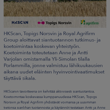
ARKKINAT
RA
UUTISHUONE
HKScan, Topigs Norsvin ja Royal Agrifirm
HTEYSTIEDOT
Group aloittavat siantuotannon tutkimus- ja
koetoimintaa koskevan yhteistyön.
Koetoiminta toteutetaan Anne ja Antti
Varjolan omistamalla Yli-Simolan tilalla
Porlammilla, jonne valmistuu lähikuukausien
aikana uudet eläinten hyvinvointivaatimukset
täyttävä sikala.
HKScanin tavoitteena on kehittää aktiivisesti siantuotantoa.
Koetoimintaa koskevassa kumppanuudessa HKScan, Topigs
Norsvin ja Royal Agrifirm yhdistävät voimansa ja uusimman
tietonsa sianlihan tuotannosta ja käytännöt testataan Antti ja Anne