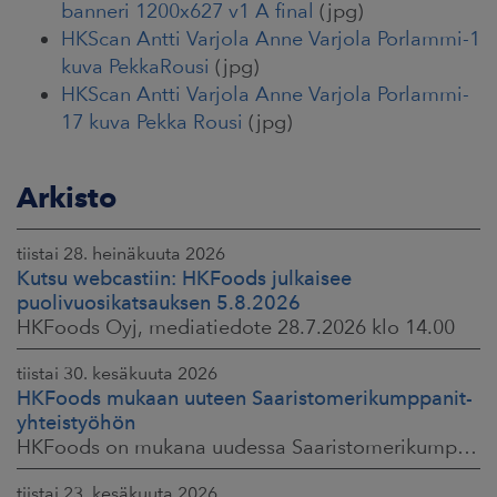
banneri 1200x627 v1 A final
(jpg)
HKScan Antti Varjola Anne Varjola Porlammi-1
kuva PekkaRousi
(jpg)
HKScan Antti Varjola Anne Varjola Porlammi-
17 kuva Pekka Rousi
(jpg)
Arkisto
tiistai 28. heinäkuuta 2026
Kutsu webcastiin: HKFoods julkaisee
puolivuosikatsauksen 5.8.2026
HKFoods Oyj, mediatiedote 28.7.2026 klo 14.00
tiistai 30. kesäkuuta 2026
HKFoods mukaan uuteen Saaristomerikumppanit-
yhteistyöhön
HKFoods on mukana uudessa Saaristomerikumppanit-hankkeessa, joka kokoaa yhteen elintarviketeollisuuden, kaupan, maataloustuottajat ja asiantuntijat. Tavoitteena
tiistai 23. kesäkuuta 2026