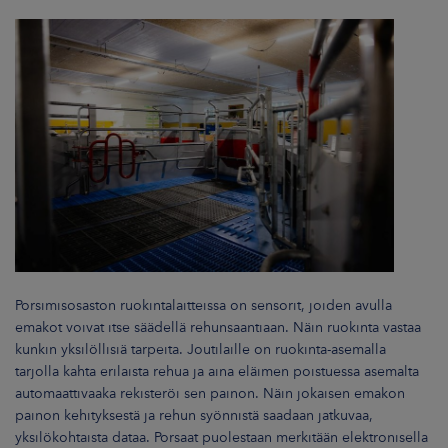
Porsimisosaston ruokintalaitteissa on sensorit, joiden avulla
emakot voivat itse säädellä rehunsaantiaan. Näin ruokinta vastaa
kunkin yksilöllisiä tarpeita. Joutilaille on ruokinta-asemalla
tarjolla kahta erilaista rehua ja aina eläimen poistuessa asemalta
automaattivaaka rekisteröi sen painon. Näin jokaisen emakon
painon kehityksestä ja rehun syönnistä saadaan jatkuvaa,
yksilökohtaista dataa. Porsaat puolestaan merkitään elektronisella