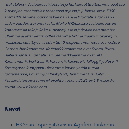
ruokataloksi. Vastuullisesti tuotetut ja herkulliset tuotteemme ovat osa
kuluttajien moninaisia ruokahetkiä arjessa ja juhlassa. Noin 7000
ammattilaisemme joukko tekee paikallisesti tuotettua ruokaa yli
sadan vuoden kokemuksella. Meille HKScanissa vastuullisuus on
konkreettisia tekoja koko ruokaketjussa ja jatkuvaa parantamista.
Olemme asettaneet tavoitteeksemme hiilineutraalin ruokaketjun
maatiloilta kuluttajille vuoden 2040 loppuun mennessä osana Zero
Carbon -hankettamme. Kotimarkkinoitamme ovat Suomi, Ruotsi,
Baltia ja Tanska. Tunnettuja tuotemerkkejämme ovat HK®,
Kariniemen®, Via® Scan®, Pärsons®, Rakvere®, Tallegg® ja Rose™.
Strategisten kumppanuuksiemme kautta yhtiön tuttuja
tuotemerkkejä ovat myös Kivikylän®, Tamminen® ja Boltsi.
Pörssilistatun HKScanin liikevaihto vuonna 2021 oli 1,8 miljardia
euroa. www.hkscan.com
Kuvat
HKScan TopingsNorsvin Agrifirm Linkedin