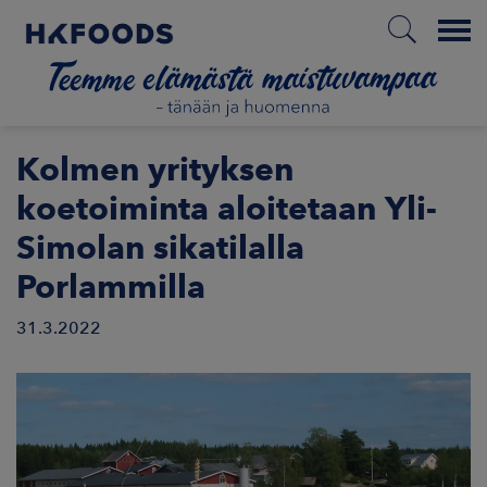
Menu
ETUSIVU
Kolmen yrityksen
koetoiminta aloitetaan Yli-
Simolan sikatilalla
FI
Porlammilla
31.3.2022
ETOA MEISTÄ
STUULLISUUS
JOITTAJAT