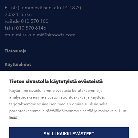
PL 50 (Lemminkäisenkatu 14-18 A)
20521 Turku
vaihde 010 570 100
faksi 010 570 6146
etunimi.sukunimi@hkfoods.com
Tietosuoja
Käyttöehdot
Kuvapankki
Tietoa sivustolla käytetyistä evästeistä
Käytämme sivustollamme evästeitä kerätäksemme ja
analysoidaksemme sivuston suorituskykyä ja käyttöä,
UUTISHUONE
tarjotaksemme sosiaalisen median ominaisuuksia sekä
parantaaksemme ja räätälöidäksemme sisältöä ja mainoksia.
Lue
AVOIMET TYÖPAIKAT
lisää
SALLI KAIKKI EVÄSTEET
OTA YHTEYTTÄ