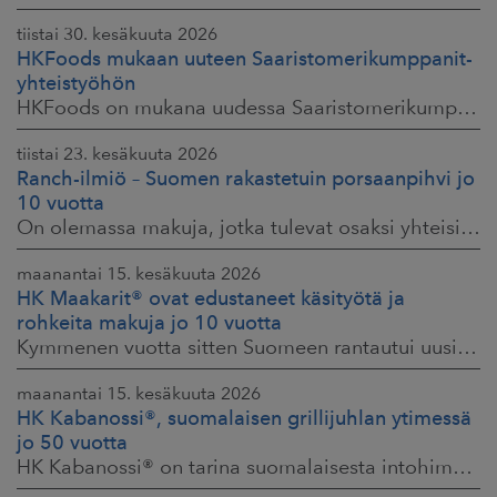
tiistai 30. kesäkuuta 2026
HKFoods mukaan uuteen Saaristomerikumppanit-
yhteistyöhön
HKFoods on mukana uudessa Saaristomerikumppanit-hankkeessa, joka kokoaa yhteen elintarviketeollisuuden, kaupan, maataloustuottajat ja asiantuntijat. Tavoitteena
tiistai 23. kesäkuuta 2026
Ranch-ilmiö – Suomen rakastetuin porsaanpihvi jo
10 vuotta
On olemassa makuja, jotka tulevat osaksi yhteisiä ruokahetkiä ja -muistoja. HK® Viljaporsaan fileepihvi Ranch on juuri sellainen. Klassikko, joka on hallinnut
maanantai 15. kesäkuuta 2026
HK Maakarit® ovat edustaneet käsityötä ja
rohkeita makuja jo 10 vuotta
Kymmenen vuotta sitten Suomeen rantautui uusi ilmiö: artesaanihenkisyys. Pienpanimoiden ja käsityöläistuotteiden nostaessa päätään HKFoodsilla tunnistettiin,
maanantai 15. kesäkuuta 2026
HK Kabanossi®, suomalaisen grillijuhlan ytimessä
jo 50 vuotta
HK Kabanossi® on tarina suomalaisesta intohimosta, innovaatiosta ja yhteisistä hetkistä grillin äärellä. Se on legenda, joka ei alkanut suurista strategioista,