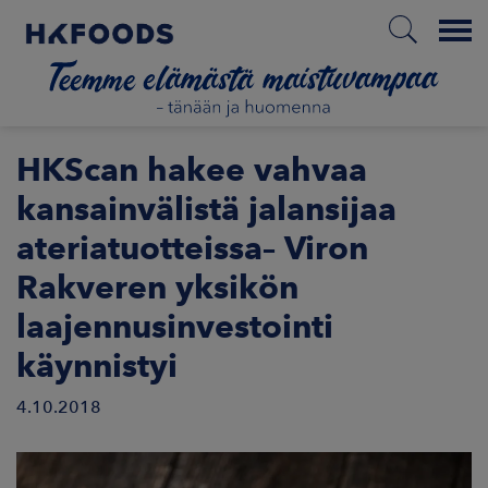
Menu
ETUSIVU
HKScan hakee vahvaa
kansainvälistä jalansijaa
ateriatuotteissa– Viron
FI
Rakveren yksikön
laajennusinvestointi
ETOA MEISTÄ
käynnistyi
STUULLISUUS
4.10.2018
JOITTAJAT