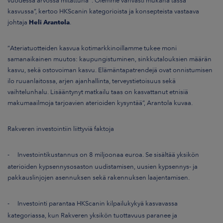
vuodessa arvossa mitattuna*. Olemme vahvasti mukana tässä
kasvussa”, kertoo HKScanin kategorioista ja konsepteista vastaava
johtaja
Heli Arantola
.
”Ateriatuotteiden kasvua kotimarkkinoillamme tukee moni
samanaikainen muutos: kaupungistuminen, sinkkutalouksien määrän
kasvu, sekä ostovoiman kasvu. Elämäntapatrendejä ovat onnistumisen
ilo ruuanlaitossa, arjen ajanhallinta, terveystietoisuus sekä
vaihtelunhalu. Lisääntynyt matkailu taas on kasvattanut etnisiä
makumaailmoja tarjoavien aterioiden kysyntää”, Arantola kuvaa.
Rakveren investointiin liittyviä faktoja
-
Investointikustannus on 8 miljoonaa euroa. Se sisältää yksikön
aterioiden kypsennysosaston uudistamisen, uusien kypsennys- ja
pakkauslinjojen asennuksen sekä rakennuksen laajentamisen.
-
Investointi parantaa HKScanin kilpailukykyä kasvavassa
kategoriassa, kun Rakveren yksikön tuottavuus paranee ja