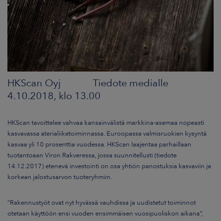
HKScan Oyj Tiedote medialle
4.10.2018, klo 13.00
HKScan tavoittelee vahvaa kansainvälistä markkina-asemaa nopeasti
kasvavassa aterialiiketoiminnassa. Euroopassa valmisruokien kysyntä
kasvaa yli 10 prosenttia vuodessa. HKScan laajentaa parhaillaan
tuotantoaan Viron Rakveressa, jossa suunnitellusti (tiedote
14.12.2017) etenevä investointi on osa yhtiön panostuksia kasvaviin ja
korkean jalostusarvon tuoteryhmiin.
”Rakennustyöt ovat nyt hyvässä vauhdissa ja uudistetut toiminnot
otetaan käyttöön ensi vuoden ensimmäisen vuosipuoliskon aikana”,