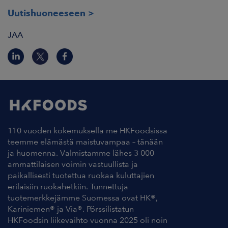
Uutishuoneeseen
JAA
110 vuoden kokemuksella me HKFoodsissa
teemme elämästä maistuvampaa – tänään
ja huomenna. Valmistamme lähes 3 000
ammattilaisen voimin vastuullista ja
paikallisesti tuotettua ruokaa kuluttajien
erilaisiin ruokahetkiin. Tunnettuja
tuotemerkkejämme Suomessa ovat HK®,
Kariniemen® ja Via®. Pörssilistatun
HKFoodsin liikevaihto vuonna 2025 oli noin