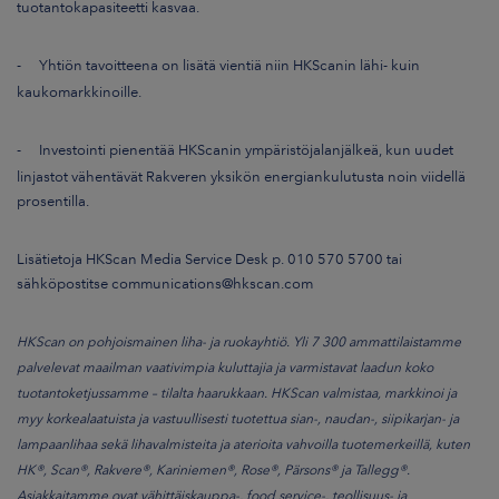
tuotantokapasiteetti kasvaa.
-
Yhtiön tavoitteena on lisätä vientiä niin HKScanin lähi- kuin
kaukomarkkinoille.
-
Investointi pienentää HKScanin ympäristöjalanjälkeä, kun uudet
linjastot vähentävät Rakveren yksikön energiankulutusta noin viidellä
prosentilla.
Lisätietoja
HKScan Media Service Desk p. 010 570 5700 tai
sähköpostitse communications@hkscan.com
HKScan on pohjoismainen liha- ja ruokayhtiö. Yli 7 300 ammattilaistamme
palvelevat maailman vaativimpia kuluttajia ja varmistavat laadun koko
tuotantoketjussamme – tilalta haarukkaan. HKScan valmistaa, markkinoi ja
myy korkealaatuista ja vastuullisesti tuotettua sian-, naudan-, siipikarjan- ja
lampaanlihaa sekä lihavalmisteita ja aterioita vahvoilla tuotemerkeillä, kuten
HK®, Scan®, Rakvere®, Kariniemen®, Rose®, Pärsons® ja Tallegg®.
Asiakkaitamme ovat vähittäiskauppa-, food service-, teollisuus- ja