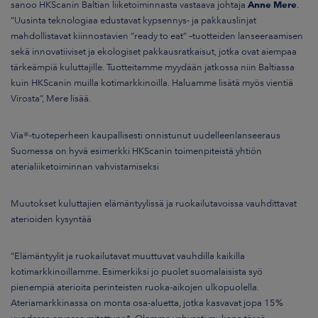
sanoo HKScanin Baltian liiketoiminnasta vastaava johtaja
Anne Mere
.
”Uusinta teknologiaa edustavat kypsennys- ja pakkauslinjat
mahdollistavat kiinnostavien ”ready to eat” –tuotteiden lanseeraamisen
sekä innovatiiviset ja ekologiset pakkausratkaisut, jotka ovat aiempaa
tärkeämpiä kuluttajille. Tuotteitamme myydään jatkossa niin Baltiassa
kuin HKScanin muilla kotimarkkinoilla. Haluamme lisätä myös vientiä
Virosta”, Mere lisää.
Via®-tuoteperheen kaupallisesti onnistunut uudelleenlanseeraus
Suomessa on hyvä esimerkki HKScanin toimenpiteistä yhtiön
aterialiiketoiminnan vahvistamiseksi
Muutokset kuluttajien elämäntyylissä ja ruokailutavoissa vauhdittavat
aterioiden kysyntää
”
Elämäntyylit ja ruokailutavat muuttuvat vauhdilla kaikilla
kotimarkkinoillamme. Esimerkiksi jo puolet suomalaisista syö
pienempiä aterioita perinteisten ruoka-aikojen ulkopuolella.
Ateriamarkkinassa on monta osa-aluetta, jotka kasvavat jopa 15%