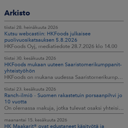
Arkisto
tiistai 28. heinäkuuta 2026
Kutsu webcastiin: HKFoods julkaisee
puolivuosikatsauksen 5.8.2026
HKFoods Oyj, mediatiedote 28.7.2026 klo 14.00
tiistai 30. kesäkuuta 2026
HKFoods mukaan uuteen Saaristomerikumppanit-
yhteistyöhön
HKFoods on mukana uudessa Saaristomerikumppanit-hankkeessa, joka kokoaa yhteen elintarviketeollisuuden, kaupan, maataloustuottajat ja asiantuntijat. Tavoitteena
tiistai 23. kesäkuuta 2026
Ranch-ilmiö – Suomen rakastetuin porsaanpihvi jo
10 vuotta
On olemassa makuja, jotka tulevat osaksi yhteisiä ruokahetkiä ja -muistoja. HK® Viljaporsaan fileepihvi Ranch on juuri sellainen. Klassikko, joka on hallinnut
maanantai 15. kesäkuuta 2026
HK Maakarit® ovat edustaneet käsityötä ja