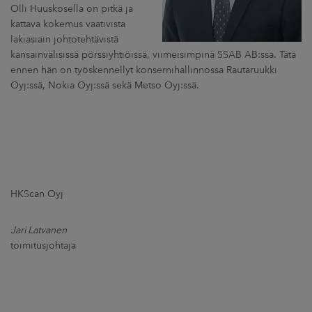
ARKKINAT
Olli Huuskosella on pitkä ja
kattava kokemus vaativista
lakiasiain johtotehtävistä
RA
kansainvälisissä pörssiyhtiöissä, viimeisimpinä SSAB AB:ssa. Tätä
ennen hän on työskennellyt konsernihallinnossa Rautaruukki
UUTISHUONE
Oyj:ssä, Nokia Oyj:ssä sekä Metso Oyj:ssä.
HTEYSTIEDOT
HKScan Oyj
Jari Latvanen
toimitusjohtaja