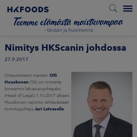
Menu
ETUSIVU
Nimitys HKScanin johdossa
27.9.2017
FI
Oikeustieteen maisteri
Olli
Huuskonen
(56) on nimitetty
konsernin lakiasiainjohtajaksi
ETOA MEISTÄ
(Head of Legal) 1.10.2017 alkaen.
Huuskonen raportoi tehtävässään
STUULLISUUS
toimitusjohtaja
Jari Latvaselle
.
JOITTAJAT