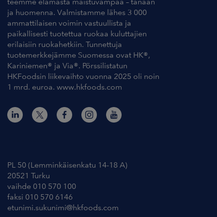
teemme elämästä maistuvampaa – tänään
ja huomenna. Valmistamme lähes 3 000
ammattilaisen voimin vastuullista ja
paikallisesti tuotettua ruokaa kuluttajien
erilaisiin ruokahetkiin. Tunnettuja
tuotemerkkejämme Suomessa ovat HK®,
Kariniemen® ja Via®. Pörssilistatun
HKFoodsin liikevaihto vuonna 2025 oli noin
1 mrd. euroa. www.hkfoods.com
Yhteystiedot
PL 50 (Lemminkäisenkatu 14-18 A)
20521 Turku
vaihde 010 570 100
faksi 010 570 6146
etunimi.sukunimi@hkfoods.com