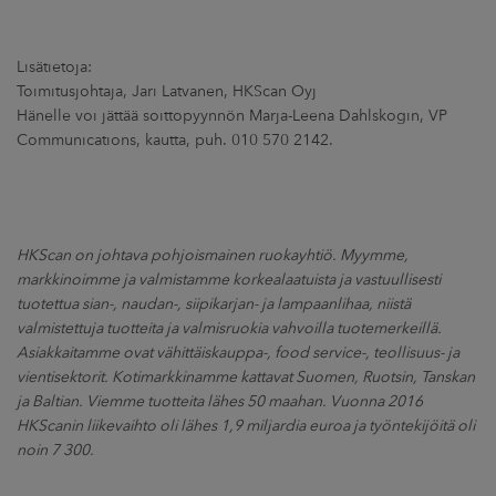
Lisätietoja:
Toimitusjohtaja, Jari Latvanen, HKScan Oyj
Hänelle voi jättää soittopyynnön Marja-Leena Dahlskogin, VP
Communications, kautta, puh. 010 570 2142.
HKScan on johtava pohjoismainen ruokayhtiö. Myymme,
markkinoimme ja valmistamme korkealaatuista ja vastuullisesti
tuotettua sian-, naudan-, siipikarjan- ja lampaanlihaa, niistä
valmistettuja tuotteita ja valmisruokia vahvoilla tuotemerkeillä.
Asiakkaitamme ovat vähittäiskauppa-, food service-, teollisuus- ja
vientisektorit. Kotimarkkinamme kattavat Suomen, Ruotsin, Tanskan
ja Baltian. Viemme tuotteita lähes 50 maahan. Vuonna 2016
HKScanin liikevaihto oli lähes 1,9 miljardia euroa ja työntekijöitä oli
noin 7 300.