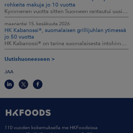
rohkeita makuja jo 10 vuotta
Kymmenen vuotta sitten Suomeen rantautui uusi ilmiö: artesaanihenkisyys. Pienpanimoiden ja käsityöläistuotteiden nostaessa päätään HKFoodsilla tunnistettiin,
maanantai 15. kesäkuuta 2026
HK Kabanossi®, suomalaisen grillijuhlan ytimessä
jo 50 vuotta
HK Kabanossi® on tarina suomalaisesta intohimosta, innovaatiosta ja yhteisistä hetkistä grillin äärellä. Se on legenda, joka ei alkanut suurista strategioista,
Uutishuoneeseen
JAA
110 vuoden kokemuksella me HKFoodsissa