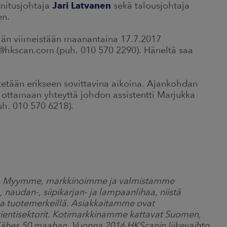
mitusjohtaja
Jari Latvanen
sekä talousjohtaja
en.
tään viimeistään maanantaina 17.7.2017
ala@hkscan.com (puh. 010 570 2290). Häneltä saa
stetään erikseen sovittavina aikoina. Ajankohdan
 ottamaan yhteyttä johdon assistentti Marjukka
h. 010 570 6218).
iö. Myymme, markkinoimme ja valmistamme
-, naudan-, siipikarjan- ja lampaanlihaa, niistä
lla tuotemerkeillä. Asiakkaitamme ovat
a vientisektorit. Kotimarkkinamme kattavat Suomen,
a lähes 50 maahan. Vuonna 2016 HKScanin liikevaihto