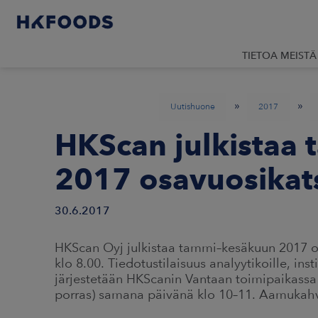
TIETOA MEISTÄ
»
»
Uutishuone
2017
HKScan julkistaa
2017 osavuosikat
30.6.2017
HKScan Oyj julkistaa tammi–kesäkuun 2017 o
klo 8.00. Tiedotustilaisuus analyytikoille, insti
järjestetään HKScanin Vantaan toimipaikassa 
porras) samana päivänä klo 10–11. Aamukahvit