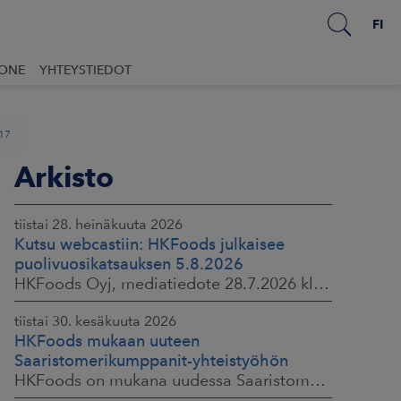
FI
UONE
YHTEYSTIEDOT
017
Arkisto
tiistai 28. heinäkuuta 2026
Kutsu webcastiin: HKFoods julkaisee
puolivuosikatsauksen 5.8.2026
HKFoods Oyj, mediatiedote 28.7.2026 klo 14.00
tiistai 30. kesäkuuta 2026
HKFoods mukaan uuteen
Saaristomerikumppanit-yhteistyöhön
HKFoods on mukana uudessa Saaristomerikumppanit-hankkeessa, joka kokoaa yhteen elintarviketeollisuuden, kaupan, maataloustuottajat ja asiantuntijat. Tavoitteena