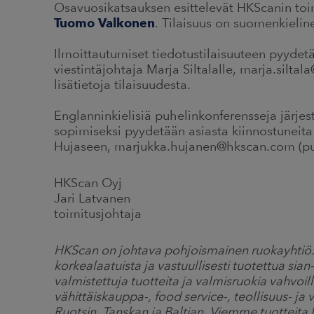
Osavuosikatsauksen esittelevät HKScanin toi
Tuomo Valkonen
. Tilaisuus on suomenkielin
Ilmoittautumiset tiedotustilaisuuteen pyyde
viestintäjohtaja Marja Siltalalle, marja.silt
lisätietoja tilaisuudesta.
Englanninkielisiä puhelinkonferensseja järje
sopimiseksi pyydetään asiasta kiinnostuneita
Hujaseen, marjukka.hujanen@hkscan.com (pu
HKScan Oyj
Jari Latvanen
toimitusjohtaja
HKScan on johtava pohjoismainen ruokayht
korkealaatuista ja vastuullisesti tuotettua sian
valmistettuja tuotteita ja valmisruokia vahvoi
vähittäiskauppa-, food service-, teollisuus- j
Ruotsin, Tanskan ja Baltian. Viemme tuotteit