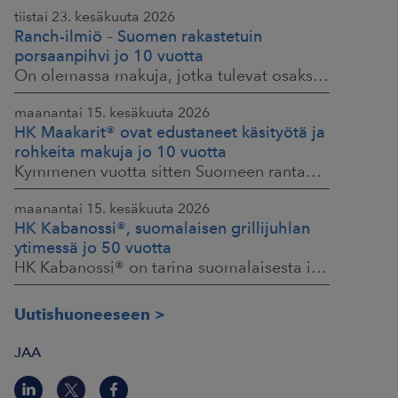
tiistai 23. kesäkuuta 2026
Ranch-ilmiö – Suomen rakastetuin
porsaanpihvi jo 10 vuotta
On olemassa makuja, jotka tulevat osaksi yhteisiä ruokahetkiä ja -muistoja. HK® Viljaporsaan fileepihvi Ranch on juuri sellainen. Klassikko, joka on hallinnut
maanantai 15. kesäkuuta 2026
HK Maakarit® ovat edustaneet käsityötä ja
rohkeita makuja jo 10 vuotta
Kymmenen vuotta sitten Suomeen rantautui uusi ilmiö: artesaanihenkisyys. Pienpanimoiden ja käsityöläistuotteiden nostaessa päätään HKFoodsilla tunnistettiin,
maanantai 15. kesäkuuta 2026
HK Kabanossi®, suomalaisen grillijuhlan
ytimessä jo 50 vuotta
HK Kabanossi® on tarina suomalaisesta intohimosta, innovaatiosta ja yhteisistä hetkistä grillin äärellä. Se on legenda, joka ei alkanut suurista strategioista,
Uutishuoneeseen
JAA