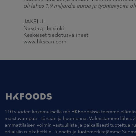
oli lähes 1,9 miljardia euroa ja työntekijöitä ol
JAKELU:
Nasdaq Helsinki
Keskeiset tiedotusvälineet
www.hkscan.com
110 vuoden kokemuksella me HKFoodsissa teemme elämäs
maistuvampaa – tänään ja huomenna. Valmistamme lähes 3
ammattilaisen voimin vastuullista ja paikallisesti tuotettua r
erilaisiin ruokahetkiin. Tunnettuja tuotemerkkejämme Suom