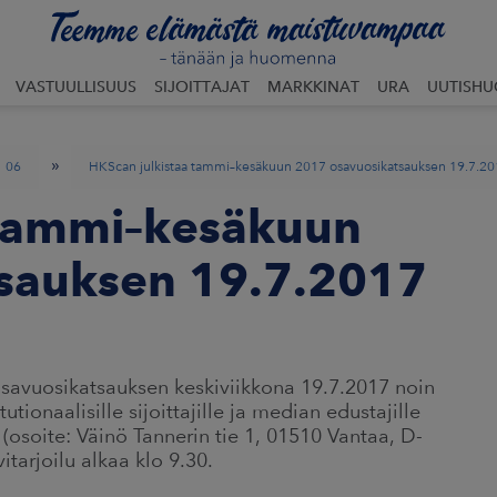
VASTUULLISUUS
SIJOITTAJAT
MARKKINAT
URA
UUTISH
»
06
HKScan julkistaa tammi–kesäkuun 2017 osavuosikatsauksen 19.7.2
 tammi–kesäkuun
sauksen 19.7.2017
savuosikatsauksen keskiviikkona 19.7.2017 noin
tutionaalisille sijoittajille ja median edustajille
(osoite: Väinö Tannerin tie 1, 01510 Vantaa, D-
arjoilu alkaa klo 9.30.