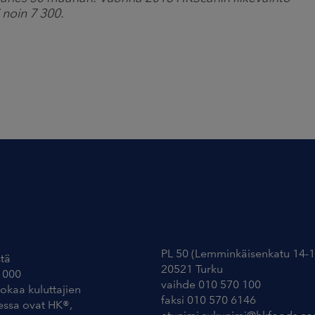
i noin 7 300.
Yhteystiedot
PL 50 (Lemminkäisenkatu 14-1
tä
20521 Turku
 000
vaihde 010 570 100
uokaa kuluttajien
faksi 010 570 6146
essa ovat HK®,