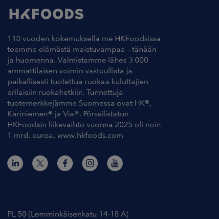
110 vuoden kokemuksella me HKFoodsissa
teemme elämästä maistuvampaa – tänään
ja huomenna. Valmistamme lähes 3 000
ammattilaisen voimin vastuullista ja
paikallisesti tuotettua ruokaa kuluttajien
erilaisiin ruokahetkiin. Tunnettuja
tuotemerkkejämme Suomessa ovat HK®,
Kariniemen® ja Via®. Pörssilistatun
HKFoodsin liikevaihto vuonna 2025 oli noin
1 mrd. euroa. www.hkfoods.com
Yhteystiedot
PL 50 (Lemminkäisenkatu 14-18 A)