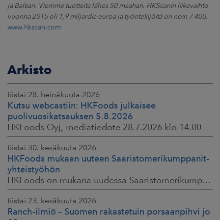
ja Baltian. Viemme tuotteita lähes 50 maahan. HKScanin liikevaihto
vuonna 2015 oli 1,9 miljardia euroa ja työntekijöitä on noin 7 400.
www.hkscan.com
Arkisto
tiistai 28. heinäkuuta 2026
Kutsu webcastiin: HKFoods julkaisee
puolivuosikatsauksen 5.8.2026
HKFoods Oyj, mediatiedote 28.7.2026 klo 14.00
tiistai 30. kesäkuuta 2026
HKFoods mukaan uuteen Saaristomerikumppanit-
yhteistyöhön
HKFoods on mukana uudessa Saaristomerikumppanit-hankkeessa, joka kokoaa yhteen elintarviketeollisuuden, kaupan, maataloustuottajat ja asiantuntijat. Tavoitteena
tiistai 23. kesäkuuta 2026
Ranch-ilmiö – Suomen rakastetuin porsaanpihvi jo