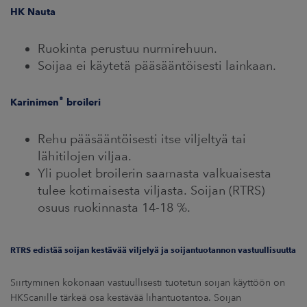
HK Nauta
Ruokinta perustuu nurmirehuun.
Soijaa ei käytetä pääsääntöisesti lainkaan.
®
Karinimen
broileri
Rehu pääsääntöisesti itse viljeltyä tai
lähitilojen viljaa.
Yli puolet broilerin saamasta valkuaisesta
tulee kotimaisesta viljasta. Soijan (RTRS)
osuus ruokinnasta 14-18 %.
RTRS edistää soijan kestävää viljelyä ja soijantuotannon vastuullisuutta
Siirtyminen kokonaan vastuullisesti tuotetun soijan käyttöön on
HKScanille tärkeä osa kestävää lihantuotantoa. Soijan