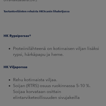
ohra-valkuaisella (ovr).
Tuotantoeläinten rehuista HKScanin lihaketjussa
HK Rypsiporsas®
Proteiinilähteenä on kotimaisen viljan lisäksi
rypsi, härkäpapu ja herne.
HK Viljaporsas
Rehu kotimaista viljaa.
Soijan (RTRS) osuus ruokinnassa 5-10 %.
Soijaa korvataan osittain
elintarviketeollisuuden sivujakeilla