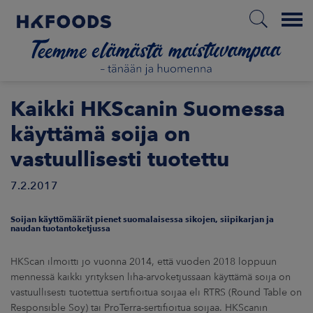
Menu
ETUSIVU
Kaikki HKScanin Suomessa
käyttämä soija on
vastuullisesti tuotettu
FI
7.2.2017
ETOA MEISTÄ
Soijan käyttömäärät pienet suomalaisessa sikojen, siipikarjan ja
naudan tuotantoketjussa
STUULLISUUS
HKScan ilmoitti jo vuonna 2014, että vuoden 2018 loppuun
mennessä kaikki yrityksen liha-arvoketjussaan käyttämä soija on
JOITTAJAT
vastuullisesti tuotettua sertifioitua soijaa eli RTRS (Round Table on
Responsible Soy) tai ProTerra-sertifioitua soijaa. HKScanin