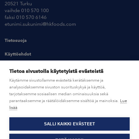
20521 Turku
vaihde 010 570 100
faksi 010 570 6146
etunimi.sukunimi@hkfoods.com
Tietosuoja
Käyttöehdot
Kuvapankki
Tietoa sivustolla käytetyistä evästeistä
Käytämme sivustollamme evästeitä kerätäksemme ja
analysoidaksemme sivuston suorituskykyä ja käyttöä,
UUTISHUONE
tarjotaksemme sosiaalisen median ominaisuuksia sekä
parantaaksemme ja räätälöidäksemme sisältöä ja mainoksia.
Lue
AVOIMET TYÖPAIKAT
lisää
SALLI KAIKKI EVÄSTEET
OTA YHTEYTTÄ