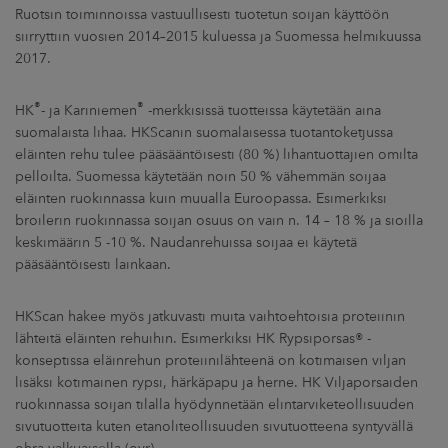
ARKKINAT
Ruotsin toiminnoissa vastuullisesti tuotetun soijan käyttöön
siirryttiin vuosien 2014–2015 kuluessa ja Suomessa helmikuussa
2017.
RA
®
®
HK
- ja Kariniemen
-merkkisissä tuotteissa käytetään aina
UUTISHUONE
suomalaista lihaa. HKScanin suomalaisessa tuotantoketjussa
eläinten rehu tulee pääsääntöisesti (80 %) lihantuottajien omilta
HTEYSTIEDOT
pelloilta. Suomessa käytetään noin 50 % vähemmän soijaa
eläinten ruokinnassa kuin muualla Euroopassa. Esimerkiksi
broilerin ruokinnassa soijan osuus on vain n. 14 – 18 % ja sioilla
keskimäärin 5 -10 %. Naudanrehuissa soijaa ei käytetä
pääsääntöisesti lainkaan.
HKScan hakee myös jatkuvasti muita vaihtoehtoisia proteiinin
lähteitä eläinten rehuihin. Esimerkiksi HK Rypsiporsas® -
konseptissa eläinrehun proteiinilähteenä on kotimaisen viljan
lisäksi kotimainen rypsi, härkäpapu ja herne. HK Viljaporsaiden
ruokinnassa soijan tilalla hyödynnetään elintarviketeollisuuden
sivutuotteita kuten etanoliteollisuuden sivutuotteena syntyvällä