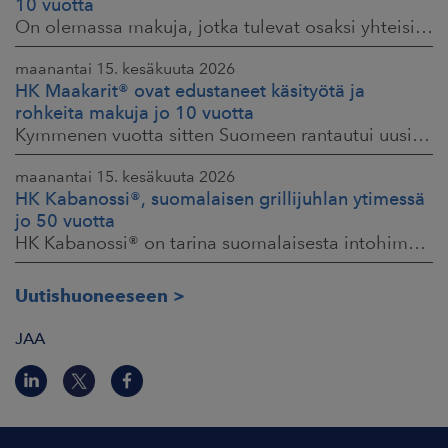
10 vuotta
On olemassa makuja, jotka tulevat osaksi yhteisiä ruokahetkiä ja -muistoja. HK® Viljaporsaan fileepihvi Ranch on juuri sellainen. Klassikko, joka on hallinnut
maanantai 15. kesäkuuta 2026
HK Maakarit® ovat edustaneet käsityötä ja
rohkeita makuja jo 10 vuotta
Kymmenen vuotta sitten Suomeen rantautui uusi ilmiö: artesaanihenkisyys. Pienpanimoiden ja käsityöläistuotteiden nostaessa päätään HKFoodsilla tunnistettiin,
maanantai 15. kesäkuuta 2026
HK Kabanossi®, suomalaisen grillijuhlan ytimessä
jo 50 vuotta
HK Kabanossi® on tarina suomalaisesta intohimosta, innovaatiosta ja yhteisistä hetkistä grillin äärellä. Se on legenda, joka ei alkanut suurista strategioista,
Uutishuoneeseen
JAA