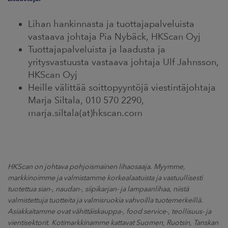
Lihan hankinnasta ja tuottajapalveluista
vastaava johtaja Pia Nybäck, HKScan Oyj
Tuottajapalveluista ja laadusta ja
yritysvastuusta vastaava johtaja Ulf Jahnsson,
HKScan Oyj
Heille välittää soittopyyntöjä viestintäjohtaja
Marja Siltala, 010 570 2290,
marja.siltala(at)hkscan.com
HKScan on johtava pohjoismainen lihaosaaja. Myymme,
markkinoimme ja valmistamme korkealaatuista ja vastuullisesti
tuotettua sian-, naudan-, siipikarjan- ja lampaanlihaa, niistä
valmistettuja tuotteita ja valmisruokia vahvoilla tuotemerkeillä.
Asiakkaitamme ovat vähittäiskauppa-, food service-, teollisuus- ja
vientisektorit. Kotimarkkinamme kattavat Suomen, Ruotsin, Tanskan