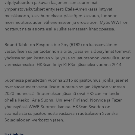
viljelyalueiden jatkuvan laajenemisen suurimmat
ympäristövaikutukset erityisesti Etelä-Amerikassa liittyvät
metsäkatoon, kasvihuonekaasupäästöjen kasvuun, luonnon
monimuotoisuuden vähenemiseen ja eroosioon. Myös WWF on
nostanut näitä asioita esille julkaisemassaan lihaoppaassa.
Round Table on Responsible Soy (RTRS) on kansainvälinen
vastuullisen soijantuotannon aloite, jossa eri sidosryhmät toimivat
yhdessä soijan kestävän viljelyn ja soijatuotannon vastuullisuuden
varmistamiseksi. HKScan liittyi RTRS:n jäseneksi vuonna 2014.
Suomessa perustettiin vuonna 2015 soijasitoumus, jonka jäsenet
ovat sitoutuneet vastuullisesti tuotetun soijan käyttöön vuoteen
2020 mennessä. Sitoumuksen jäseniä ovat HKScan Finlandin
ohella Kesko, Arla Suomi, Unilever Finland, Norvida ja Fazer
yhteistyössä WWF Suomen kanssa. HKScan Sweden on
suomalaista soijasitoumusta vastaavan ruotsalaisen Svenska
Sojadialogen -verkoston jäsen.
Lisätietoja: