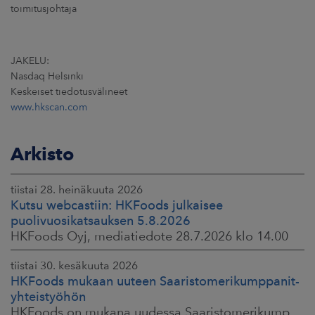
toimitusjohtaja
JAKELU:
Nasdaq Helsinki
Keskeiset tiedotusvälineet
www.hkscan.com
Arkisto
tiistai 28. heinäkuuta 2026
Kutsu webcastiin: HKFoods julkaisee
puolivuosikatsauksen 5.8.2026
HKFoods Oyj, mediatiedote 28.7.2026 klo 14.00
tiistai 30. kesäkuuta 2026
HKFoods mukaan uuteen Saaristomerikumppanit-
yhteistyöhön
HKFoods on mukana uudessa Saaristomerikumppanit-hankkeessa, joka kokoaa yhteen elintarviketeollisuuden, kaupan, maataloustuottajat ja asiantuntijat. Tavoitteena