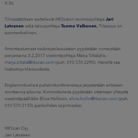
ARKKINAT
9.30.
RA
Tilinpäätöksen esittelevät HKScanin toimitusjohtaja
Jari
Latvanen
sekä talousjohtaja
Tuomo Valkonen.
Tilaisuus on
suomenkielinen.
UUTISHUONE
HTEYSTIEDOT
Ilmoittautumiset tiedotustilaisuuteen pyydetään viimeistään
perjantaina 3.2.2017 viestintäjohtaja Marja Siltalalle,
marja.siltala@hkscan.com
(puh. 010 570 2290). Häneltä saa
lisätietoja tilaisuudesta.
Englanninkielisiä puhelinkonferensseja järjestetään erikseen
sovittavina aikoina. Kiinnostuneita pyydetään ottamaan yhteyttä
viestintäpäällikkö Elina Holloon,
elina.hollo@hkscan.com
(puh.
010 570 2133) ajankohdan sopimiseksi.
HKScan Oyj
Jari Latvanen