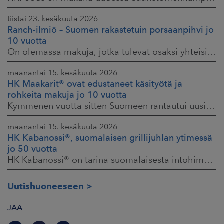
tiistai 23. kesäkuuta 2026
Ranch-ilmiö – Suomen rakastetuin porsaanpihvi jo
10 vuotta
On olemassa makuja, jotka tulevat osaksi yhteisiä ruokahetkiä ja -muistoja. HK® Viljaporsaan fileepihvi Ranch on juuri sellainen. Klassikko, joka on hallinnut
maanantai 15. kesäkuuta 2026
HK Maakarit® ovat edustaneet käsityötä ja
rohkeita makuja jo 10 vuotta
Kymmenen vuotta sitten Suomeen rantautui uusi ilmiö: artesaanihenkisyys. Pienpanimoiden ja käsityöläistuotteiden nostaessa päätään HKFoodsilla tunnistettiin,
maanantai 15. kesäkuuta 2026
HK Kabanossi®, suomalaisen grillijuhlan ytimessä
jo 50 vuotta
HK Kabanossi® on tarina suomalaisesta intohimosta, innovaatiosta ja yhteisistä hetkistä grillin äärellä. Se on legenda, joka ei alkanut suurista strategioista,
Uutishuoneeseen
JAA