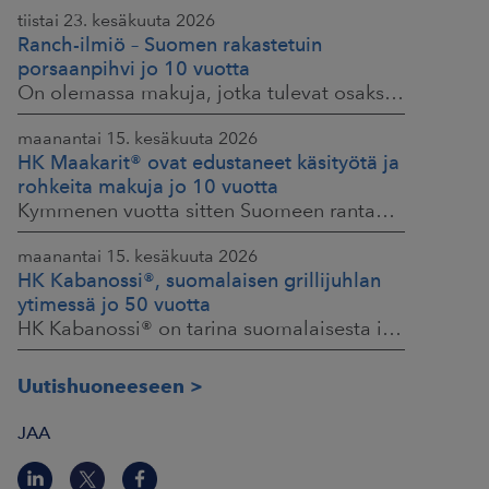
tiistai 23. kesäkuuta 2026
Ranch-ilmiö – Suomen rakastetuin
porsaanpihvi jo 10 vuotta
On olemassa makuja, jotka tulevat osaksi yhteisiä ruokahetkiä ja -muistoja. HK® Viljaporsaan fileepihvi Ranch on juuri sellainen. Klassikko, joka on hallinnut
maanantai 15. kesäkuuta 2026
HK Maakarit® ovat edustaneet käsityötä ja
rohkeita makuja jo 10 vuotta
Kymmenen vuotta sitten Suomeen rantautui uusi ilmiö: artesaanihenkisyys. Pienpanimoiden ja käsityöläistuotteiden nostaessa päätään HKFoodsilla tunnistettiin,
maanantai 15. kesäkuuta 2026
HK Kabanossi®, suomalaisen grillijuhlan
ytimessä jo 50 vuotta
HK Kabanossi® on tarina suomalaisesta intohimosta, innovaatiosta ja yhteisistä hetkistä grillin äärellä. Se on legenda, joka ei alkanut suurista strategioista,
Uutishuoneeseen
JAA