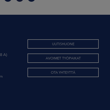
UUTISHUONE
8 A)
AVOIMET TYÖPAIKAT
OTA YHTEYTTÄ
om