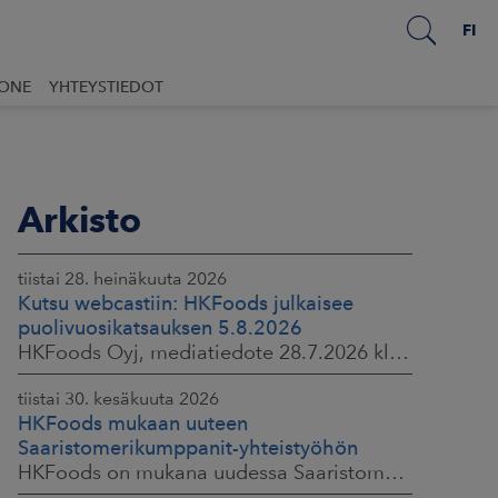
FI
UONE
YHTEYSTIEDOT
Arkisto
tiistai 28. heinäkuuta 2026
Kutsu webcastiin: HKFoods julkaisee
puolivuosikatsauksen 5.8.2026
HKFoods Oyj, mediatiedote 28.7.2026 klo 14.00
tiistai 30. kesäkuuta 2026
HKFoods mukaan uuteen
Saaristomerikumppanit-yhteistyöhön
HKFoods on mukana uudessa Saaristomerikumppanit-hankkeessa, joka kokoaa yhteen elintarviketeollisuuden, kaupan, maataloustuottajat ja asiantuntijat. Tavoitteena