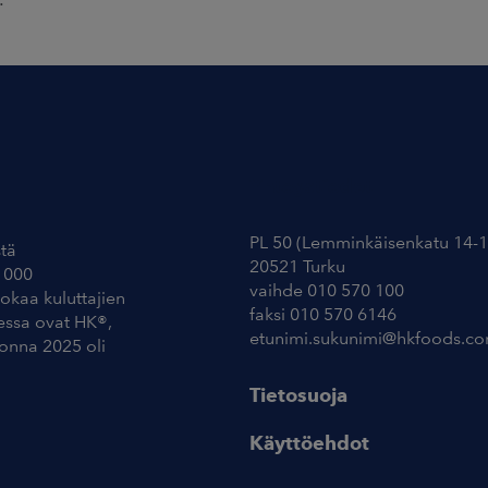
Yhteystiedot
PL 50 (Lemminkäisenkatu 14-1
tä
20521 Turku
 000
vaihde 010 570 100
uokaa kuluttajien
faksi 010 570 6146
essa ovat HK®,
etunimi.sukunimi@hkfoods.c
uonna 2025 oli
Tietosuoja
Käyttöehdot