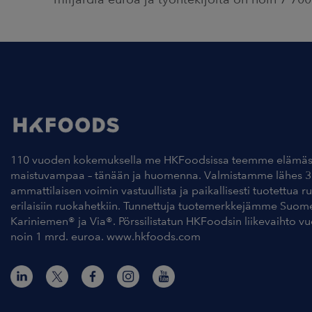
110 vuoden kokemuksella me HKFoodsissa teemme elämäs
maistuvampaa – tänään ja huomenna. Valmistamme lähes 3
ammattilaisen voimin vastuullista ja paikallisesti tuotettua r
erilaisiin ruokahetkiin. Tunnettuja tuotemerkkejämme Suom
Kariniemen® ja Via®. Pörssilistatun HKFoodsin liikevaihto v
noin 1 mrd. euroa. www.hkfoods.com