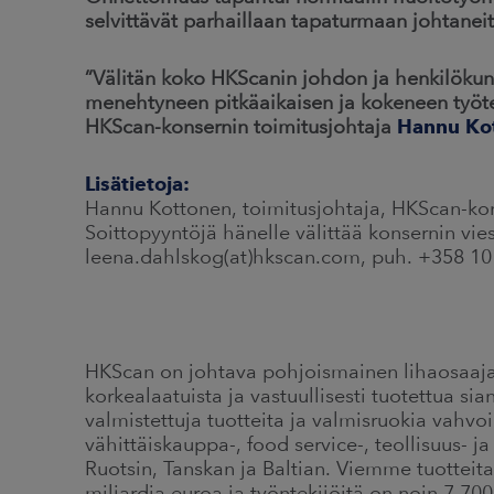
selvittävät parhaillaan tapaturmaan johtaneit
”Välitän koko HKScanin johdon ja henkilöku
menehtyneen pitkäaikaisen ja kokeneen työte
HKScan-konsernin toimitusjohtaja
Hannu Ko
Lisätietoja:
Hannu Kottonen, toimitusjohtaja, HKScan-ko
Soittopyyntöjä hänelle välittää konsernin vi
leena.dahlskog(at)hkscan.com, puh. +358 10
HKScan on johtava pohjoismainen lihaosaaja
korkealaatuista ja vastuullisesti tuotettua sia
valmistettuja tuotteita ja valmisruokia vahvo
vähittäiskauppa-, food service-, teollisuus- 
Ruotsin, Tanskan ja Baltian. Viemme tuotteit
miljardia euroa ja työntekijöitä on noin 7 700