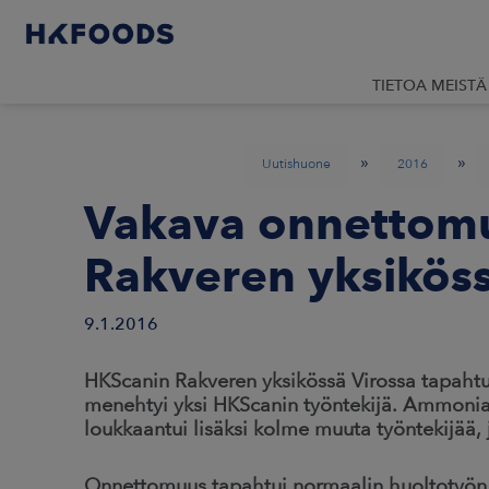
TIETOA MEISTÄ
»
»
Uutishuone
2016
Vakava onnettom
Rakveren yksiköss
9.1.2016
HKScanin Rakveren yksikössä Virossa tapahtu
menehtyi yksi HKScanin työntekijä. Ammoni
loukkaantui lisäksi kolme muuta työntekijää, j
Onnettomuus tapahtui normaalin huoltotyön 