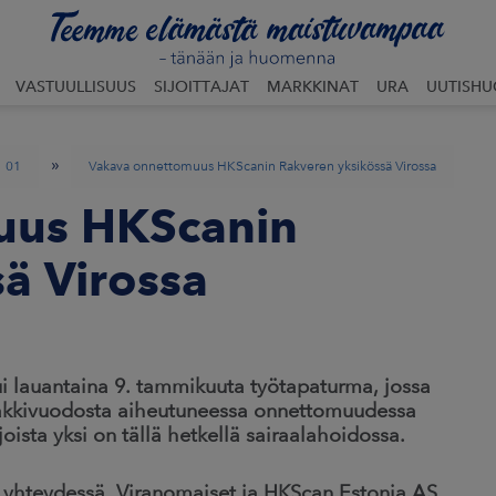
VASTUULLISUUS
SIJOITTAJAT
MARKKINAT
URA
UUTISH
»
01
Vakava onnettomuus HKScanin Rakveren yksikössä Virossa
uus HKScanin
ä Virossa
i lauantaina 9. tammikuuta työtapaturma, jossa
akkivuodosta aiheutuneessa onnettomuudessa
oista yksi on tällä hetkellä sairaalahoidossa.
yhteydessä. Viranomaiset ja HKScan Estonia AS