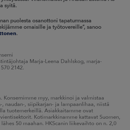
a syitä.
nnan puolesta osanottoni tapaturmassa
kijämme omaisille ja työtovereille”, sanoo
ttonen
.
nserni
estintäjohtaja Marja-Leena Dahlskog, marja-
 570 2142.
. Konsernimme myy, markkinoi ja valmistaa
n-, naudan-, siipikarjan- ja lampaanlihaa, niistä
illa tuotemerkeillä. Asiakkaitamme ovat
ja vientisektorit. Kotimarkkinamme kattavat Suomen,
a lähes 50 maahan. HKScanin liikevaihto on n. 2,0
.