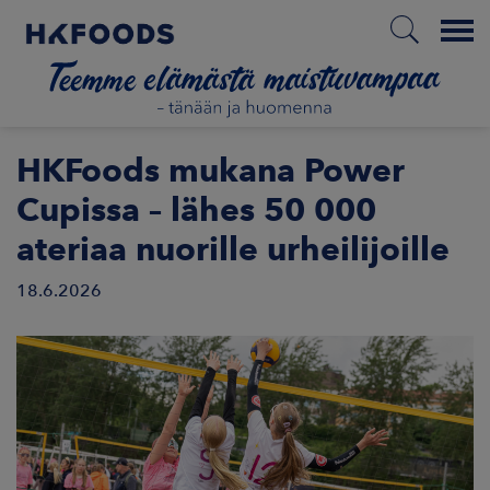
Menu
ETUSIVU
HKFoods mukana Power
Cupissa – lähes 50 000
ateriaa nuorille urheilijoille
FI
18.6.2026
ETOA MEISTÄ
STUULLISUUS
JOITTAJAT