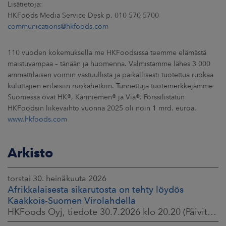
Lisätietoja:
HKFoods Media Service Desk p. 010 570 5700
communications@hkfoods.com
110 vuoden kokemuksella me HKFoodsissa teemme elämästä
maistuvampaa – tänään ja huomenna. Valmistamme lähes 3 000
ammattilaisen voimin vastuullista ja paikallisesti tuotettua ruokaa
kuluttajien erilaisiin ruokahetkiin. Tunnettuja tuotemerkkejämme
Suomessa ovat HK®, Kariniemen® ja Via®. Pörssilistatun
HKFoodsin liikevaihto vuonna 2025 oli noin 1 mrd. euroa.
www.hkfoods.com
Arkisto
torstai 30. heinäkuuta 2026
Afrikkalaisesta sikarutosta on tehty löydös
Kaakkois-Suomen Virolahdella
HKFoods Oyj, tiedote 30.7.2026 klo 20.20 (Päivitetty 3.8.2026 )