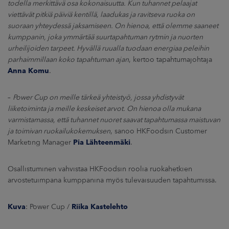
todella merkittävä osa kokonaisuutta. Kun tuhannet pelaajat
viettävät pitkiä päiviä kentillä, laadukas ja ravitseva ruoka on
suoraan yhteydessä jaksamiseen. On hienoa, että olemme saaneet
kumppanin, joka ymmärtää suurtapahtuman rytmin ja nuorten
urheilijoiden tarpeet. Hyvällä ruualla tuodaan energiaa peleihin
parhaimmillaan koko tapahtuman ajan
, kertoo tapahtumajohtaja
Anna Komu
.
–
Power Cup on meille tärkeä yhteistyö, jossa yhdistyvät
liiketoiminta ja meille keskeiset arvot. On hienoa olla mukana
varmistamassa, että tuhannet nuoret saavat tapahtumassa maistuvan
ja toimivan ruokailukokemuksen
, sanoo HKFoodsin Customer
Marketing Manager
Pia Lähteenmäki
.
Osallistuminen vahvistaa HKFoodsin roolia ruokahetkien
arvostetuimpana kumppanina myös tulevaisuuden tapahtumissa.
Kuva
: Power Cup /
Riika Kastelehto