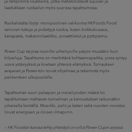
ja lämpimillä lisukkeilla, jotka mahdollistavat sujuvan ja
laadukkaan ruokailun myös suurissa tapahtumissa.
Ruokalistalta löytyi monipuolinen valikoima HKFoods Food
servicen tuttuja ja pidettyjä ruokia, kuten kinkkukiusaus,
kanapasta, makaronilaatikko, pinaattiletut ja pyttipannu.
Power Cup tarjoaa nuorille urheilijoille paljon muutakin kuin
kilpailuja. Tapahtuma on merkittävä kohtaamispaikka, jossa syntyy
uusia ystävyyksiä ja koetaan yhteisiä elämyksiä. Turnauksen
avajaiset ja Power-tori toivat ohjelmaa ja tekemistä myös
pelikenttien ulkopuolelle.
Tapahtuman suuri pelaajien ja vierailijoiden määrä loi
tapahtumaan mahtavan tunnelman ja kannustukset raikuivatkin
jokaisella kentällä. Musiikki, pelit ja lasten sekä nuorten innostus
loivat energisen ja iloisen ilmapiirin.
–
HK Foodsin kanssa tehty yhteistyö on ollut Power Cupin arjessa