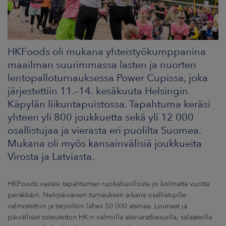
ARKKINAT
RA
HKFoods oli mukana yhteistyökumppanina
UUTISHUONE
maailman suurimmassa lasten ja nuorten
lentopalloturnauksessa Power Cupissa, joka
HTEYSTIEDOT
järjestettiin 11.–14. kesäkuuta Helsingin
Käpylän liikuntapuistossa. Tapahtuma keräsi
yhteen yli 800 joukkuetta sekä yli 12 000
osallistujaa ja vierasta eri puolilta Suomea.
Mukana oli myös kansainvälisiä joukkueita
Virosta ja Latviasta.
HKFoods vastasi tapahtuman ruokahuollosta jo kolmatta vuotta
peräkkäin. Nelipäiväisen turnauksen aikana osallistujille
valmistettiin ja tarjoiltiin lähes 50 000 ateriaa. Lounaat ja
päivälliset toteutettiin HK:n valmiilla ateriaratkaisuilla, salaateilla