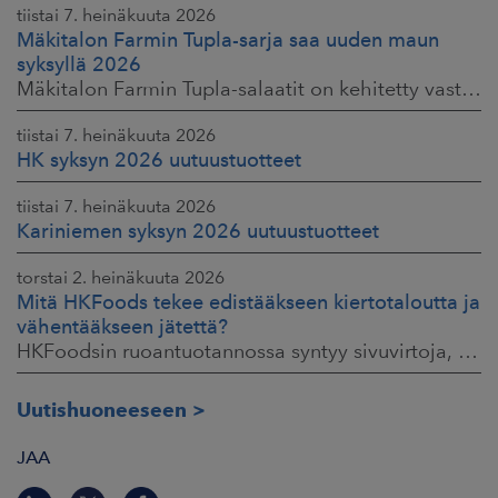
tiistai 7. heinäkuuta 2026
Mäkitalon Farmin Tupla-sarja saa uuden maun
syksyllä 2026
Mäkitalon Farmin Tupla-salaatit on kehitetty vastaamaan kuluttajien toiveisiin ruokaisista, proteiinipitoisista ja helposti mukaan otettavista aterioista.
tiistai 7. heinäkuuta 2026
HK syksyn 2026 uutuustuotteet
tiistai 7. heinäkuuta 2026
Kariniemen syksyn 2026 uutuustuotteet
torstai 2. heinäkuuta 2026
Mitä HKFoods tekee edistääkseen kiertotaloutta ja
vähentääkseen jätettä?
HKFoodsin ruoantuotannossa syntyy sivuvirtoja, jotka sisältävät arvokkaita ainesosia. Niistä osa ohjataan jo muille teollisuuden aloille hyötykäyttöön
Uutishuoneeseen
JAA