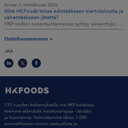
torstai 2. heinäkuuta 2026
Mitä HKFoods tekee edistääkseen kiertotaloutta ja
vähentääkseen jätettä?
HKFoodsin ruoantuotannossa syntyy sivuvirtoja, jotka sisältävät arvokkaita ainesosia. Niistä osa ohjataan jo muille teollisuuden aloille hyötykäyttöön
Uutishuoneeseen
JAA
110 vuoden kokemuksella me HKFoodsissa
teemme elämästä maistuvampaa – tänään
ja huomenna. Valmistamme lähes 3 000
ammattilaisen voimin vastuullista ja