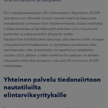
EU:n metsäkatoasetuksen (EU Deforestation Regulation, EUDR)
tavoitteena on vähentää unionin osuutta maailmanlaajuisesta
metsäkadosta ja metsien tilan heikkenemisestä. Asetus edellyttää
tiukkaa seurantaa ja läpinäkyvyyttä asetuksen piiriin kuuluvien
tuotteiden ja raaka-aineiden alkuperän osalta.
Naudanlihan kohdalla tämä tarkoittaa, että eläimen kaikki elinajan
pitopaikat koordinaatteineen on pystyttävä osoittamaan sekä
varmistamaan, ettei pitopaikalla ole tapahtunut metsäkatoa
vuoden 2020 jälkeen. Lisäksi markkinoille saattajan on tehtävä
jokaisesta erästä due diligence -vakuutus EU-komission EUDR-
tietokantaan.
Yhteinen palvelu tiedonsiirtoon
nautatiloilta
elintarvikeyrityksille