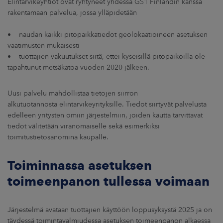
Elintarvikeyhtiöt ovat ryhtyneet yhdessä GS1 Finlandin kanssa
rakentamaan palvelua, jossa ylläpidetään
• naudan kaikki pitopaikkatiedot geolokaatioineen asetuksen
vaatimusten mukaisesti
• tuottajien vakuutukset siitä, ettei kyseisillä pitopaikoilla ole
tapahtunut metsäkatoa vuoden 2020 jälkeen.
Uusi palvelu mahdollistaa tietojen siirron
alkutuotannosta elintarvikeyrityksille. Tiedot siirtyvät palvelusta
edelleen yritysten omiin järjestelmiin, joiden kautta tarvittavat
tiedot välitetään viranomaiselle sekä esimerkiksi
toimitustietosanomina kaupalle.
Toiminnassa asetuksen
toimeenpanon tullessa voimaan
Järjestelmä avataan tuottajien käyttöön loppusyksystä 2025 ja on
täydessä toimintavalmiudessa asetuksen toimeenpanon alkaessa