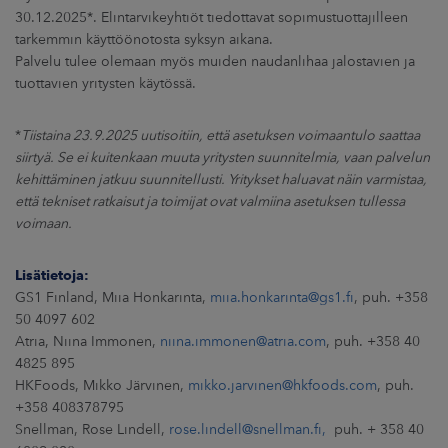
30.12.2025*. Elintarvikeyhtiöt tiedottavat sopimustuottajilleen
tarkemmin käyttöönotosta syksyn aikana.
Palvelu tulee olemaan myös muiden naudanlihaa jalostavien ja
tuottavien yritysten käytössä.
*
Tiistaina 23.9.2025 uutisoitiin, että asetuksen voimaantulo saattaa
siirtyä. Se ei kuitenkaan muuta yritysten suunnitelmia, vaan palvelun
kehittäminen jatkuu suunnitellusti. Yritykset haluavat näin varmistaa,
että tekniset ratkaisut ja toimijat ovat valmiina asetuksen tullessa
voimaan.
Lisätietoja:
GS1 Finland, Miia Honkarinta,
miia.honkarinta@gs1.fi
, puh. +358
50 4097 602
Atria, Niina Immonen,
niina.immonen@atria.com
, puh. +358 40
4825 895
HKFoods, Mikko Järvinen,
mikko.jarvinen@hkfoods.com
, puh.
+358 408378795
Snellman, Rose Lindell,
rose.lindell@snellman.fi,
puh. + 358 40