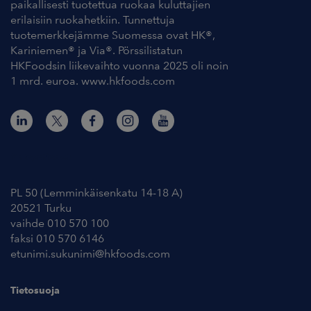
paikallisesti tuotettua ruokaa kuluttajien
erilaisiin ruokahetkiin. Tunnettuja
tuotemerkkejämme Suomessa ovat HK®,
Kariniemen® ja Via®. Pörssilistatun
HKFoodsin liikevaihto vuonna 2025 oli noin
1 mrd. euroa. www.hkfoods.com
Yhteystiedot
PL 50 (Lemminkäisenkatu 14-18 A)
20521 Turku
vaihde 010 570 100
faksi 010 570 6146
etunimi.sukunimi@hkfoods.com
Tietosuoja