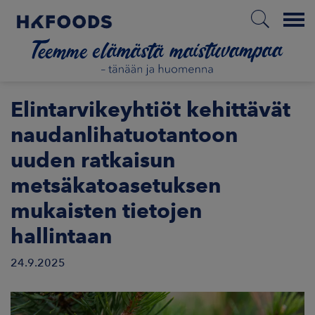
Menu
ETUSIVU
Elintarvikeyhtiöt kehittävät
naudanlihatuotantoon
uuden ratkaisun
FI
metsäkatoasetuksen
mukaisten tietojen
ETOA MEISTÄ
hallintaan
STUULLISUUS
24.9.2025
JOITTAJAT