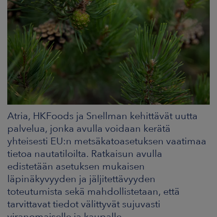
ARKKINAT
RA
UUTISHUONE
HTEYSTIEDOT
Atria, HKFoods ja Snellman kehittävät uutta
palvelua, jonka avulla voidaan kerätä
yhteisesti EU:n metsäkatoasetuksen vaatimaa
tietoa nautatiloilta. Ratkaisun avulla
edistetään asetuksen mukaisen
läpinäkyvyyden ja jäljitettävyyden
toteutumista sekä mahdollistetaan, että
tarvittavat tiedot välittyvät sujuvasti
viranomaiselle ja kaupalle.