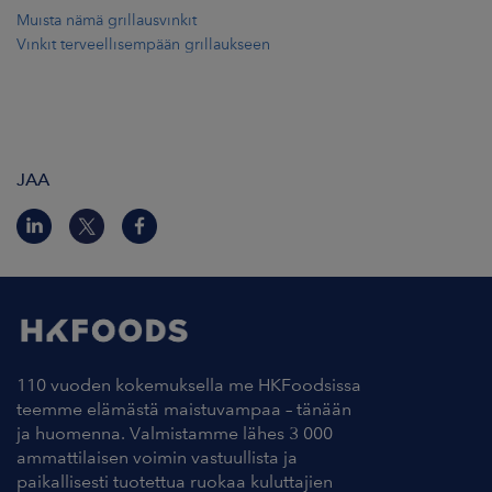
Muista nämä grillausvinkit
Vinkit terveellisempään grillaukseen
JAA
110 vuoden kokemuksella me HKFoodsissa
teemme elämästä maistuvampaa – tänään
ja huomenna. Valmistamme lähes 3 000
ammattilaisen voimin vastuullista ja
paikallisesti tuotettua ruokaa kuluttajien