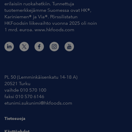
erilaisiin ruokahetkiin. Tunnettuja
tuotemerkkejämme Suomessa ovat HK®,
Kariniemen® ja Via®. Pörssilistatun
HKFoodsin liikevaihto vuonna 2025 oli noin
1 mrd. euroa. www.hkfoods.com
Yhteystiedot
PL 50 (Lemminkäisenkatu 14-18 A)
20521 Turku
vaihde 010 570 100
faksi 010 570 6146
etunimi.sukunimi@hkfoods.com
Tietosuoja
Käyttöehdot