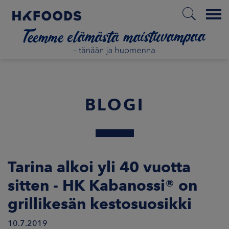
Menu
ETUSIVU
BLOGI
FI
ETOA MEISTÄ
Tarina alkoi yli 40 vuotta
sitten - HK Kabanossi® on
STUULLISUUS
grillikesän kestosuosikki
JOITTAJAT
10.7.2019