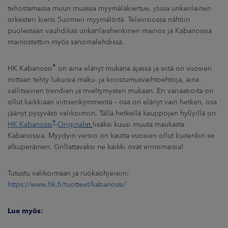
tehostamassa muun muassa myymäläkiertue, jossa unkarilainen
orkesteri kiersi Suomen myymälöitä. Televisiossa nähtiin
puolestaan vauhdikas unkarilaishenkinen mainos ja Kabanossia
mainostettiin myös sanomalehdissä.
®
HK Kabanossi
on aina elänyt mukana ajassa ja siitä on vuosien
mittaan tehty lukuisia maku- ja koostumusvaihtoehtoja, aina
vallitsevien trendien ja mieltymysten mukaan. Eri variaatioita on
ollut kaikkiaan viitisenkymmentä – osa on elänyt vain hetken, osa
jäänyt pysyvästi valikoimiin. Tällä hetkellä kauppojen hyllyillä on
®
HK Kabanossi
Original
in
lisäksi kuusi muuta maukasta
Kabanossia. Myydyin versio on kautta vuosien ollut kuitenkin se
alkuperäinen. Grillattavaksi ne kaikki ovat erinomaisia!
Tutustu valikoimaan ja ruokaohjeisiin:
https://www.hk.fi/tuotteet/kabanossi/
Lue myös: