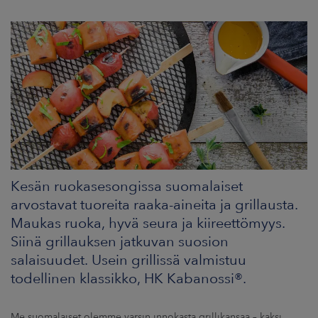
ARKKINAT
RA
UUTISHUONE
HTEYSTIEDOT
Kesän ruokasesongissa suomalaiset
arvostavat tuoreita raaka-aineita ja grillausta.
Maukas ruoka, hyvä seura ja kiireettömyys.
Siinä grillauksen jatkuvan suosion
salaisuudet. Usein grillissä valmistuu
todellinen klassikko, HK Kabanossi®.
Me suomalaiset olemme varsin innokasta grillikansaa – kaksi