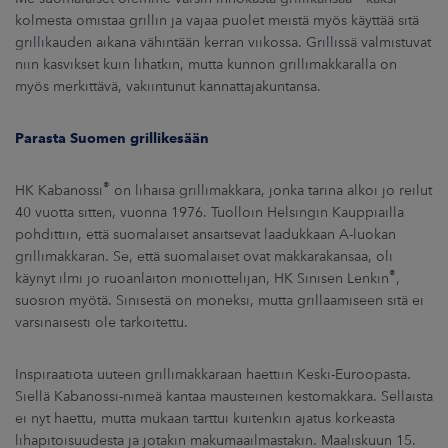
kolmesta omistaa grillin ja vajaa puolet meistä myös käyttää sitä
grillikauden aikana vähintään kerran viikossa. Grillissä valmistuvat
niin kasvikset kuin lihatkin, mutta kunnon grillimakkaralla on
myös merkittävä, vakiintunut kannattajakuntansa.
Parasta Suomen grillikesään
®
HK Kabanossi
on lihaisa grillimakkara, jonka tarina alkoi jo reilut
40 vuotta sitten, vuonna 1976. Tuolloin Helsingin Kauppiailla
pohdittiin, että suomalaiset ansaitsevat laadukkaan A-luokan
grillimakkaran. Se, että suomalaiset ovat makkarakansaa, oli
®
käynyt ilmi jo ruoanlaiton moniottelijan, HK Sinisen Lenkin
,
suosion myötä. Sinisestä on moneksi, mutta grillaamiseen sitä ei
varsinaisesti ole tarkoitettu.
Inspiraatiota uuteen grillimakkaraan haettiin Keski-Euroopasta.
Siellä Kabanossi-nimeä kantaa mausteinen kestomakkara. Sellaista
ei nyt haettu, mutta mukaan tarttui kuitenkin ajatus korkeasta
lihapitoisuudesta ja jotakin makumaailmastakin. Maaliskuun 15.