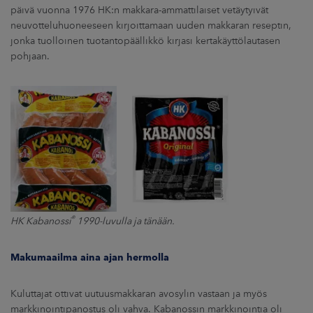
päivä vuonna 1976 HK:n makkara-ammattilaiset vetäytyivät
neuvotteluhuoneeseen kirjoittamaan uuden makkaran reseptin,
jonka tuolloinen tuotantopäällikkö kirjasi kertakäyttölautasen
pohjaan.
®
HK Kabanossi
1990-luvulla ja tänään.
Makumaailma aina ajan hermolla
Kuluttajat ottivat uutuusmakkaran avosylin vastaan ja myös
markkinointipanostus oli vahva. Kabanossin markkinointia oli