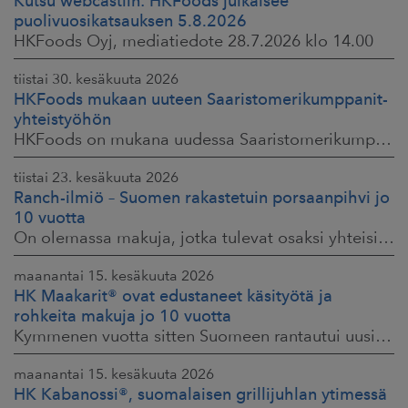
Kutsu webcastiin: HKFoods julkaisee
puolivuosikatsauksen 5.8.2026
HKFoods Oyj, mediatiedote 28.7.2026 klo 14.00
tiistai 30. kesäkuuta 2026
HKFoods mukaan uuteen Saaristomerikumppanit-
yhteistyöhön
HKFoods on mukana uudessa Saaristomerikumppanit-hankkeessa, joka kokoaa yhteen elintarviketeollisuuden, kaupan, maataloustuottajat ja asiantuntijat. Tavoitteena
tiistai 23. kesäkuuta 2026
Ranch-ilmiö – Suomen rakastetuin porsaanpihvi jo
10 vuotta
On olemassa makuja, jotka tulevat osaksi yhteisiä ruokahetkiä ja -muistoja. HK® Viljaporsaan fileepihvi Ranch on juuri sellainen. Klassikko, joka on hallinnut
maanantai 15. kesäkuuta 2026
HK Maakarit® ovat edustaneet käsityötä ja
rohkeita makuja jo 10 vuotta
Kymmenen vuotta sitten Suomeen rantautui uusi ilmiö: artesaanihenkisyys. Pienpanimoiden ja käsityöläistuotteiden nostaessa päätään HKFoodsilla tunnistettiin,
maanantai 15. kesäkuuta 2026
HK Kabanossi®, suomalaisen grillijuhlan ytimessä