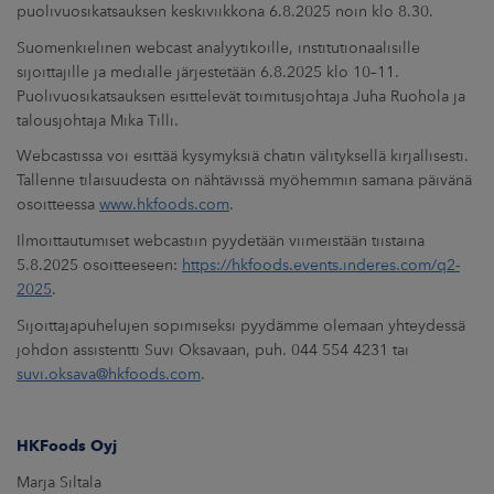
ARKKINAT
puolivuosikatsauksen keskiviikkona 6.8.2025 noin klo 8.30.
Suomenkielinen webcast analyytikoille, institutionaalisille
RA
sijoittajille ja medialle järjestetään 6.8.2025 klo 10–11.
Puolivuosikatsauksen esittelevät toimitusjohtaja Juha Ruohola ja
talousjohtaja Mika Tilli.
UUTISHUONE
Webcastissa voi esittää kysymyksiä chatin välityksellä kirjallisesti.
HTEYSTIEDOT
Tallenne tilaisuudesta on nähtävissä myöhemmin samana päivänä
osoitteessa
www.hkfoods.com
.
Ilmoittautumiset webcastiin pyydetään viimeistään tiistaina
5.8.2025 osoitteeseen:
https://hkfoods.events.inderes.com/q2-
2025
.
Sijoittajapuhelujen sopimiseksi pyydämme olemaan yhteydessä
johdon assistentti Suvi Oksavaan, puh. 044 554 4231 tai
suvi.oksava@hkfoods.com
.
HKFoods Oyj
Marja Siltala