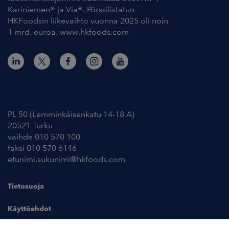
Kariniemen® ja Via®. Pörssilistatun
HKFoodsin liikevaihto vuonna 2025 oli noin
1 mrd. euroa. www.hkfoods.com
Yhteystiedot
PL 50 (Lemminkäisenkatu 14-18 A)
20521 Turku
vaihde 010 570 100
faksi 010 570 6146
etunimi.sukunimi@hkfoods.com
Tietosuoja
Käyttöehdot