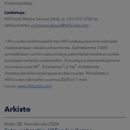
Viestintäjohtaja
Lisätietoja:
HKFoods Media Service Desk, p. 010 570 5700 tai
sähköpostitse
communications@hkfoods.com
110 vuoden kokemuksella me HKFoodsissa teemme elämästä
maistuvampaa - tänään ja huomenna. Valmistamme 3 000
ammattilaisen voimin vastuullista ja paikallisesti tuotettua ruokaa
kuluttajien erilaisiin ruokahetkiin. Tunnettuja tuotemerkkejämme
®
®
®
Suomessa ovat HK
, Kariniemen
ja Via
. Kehitämme
ilmastoystävällisempää tapaa tuottaa ruokaa. Pörssilistatun
HKFoodsin liikevaihto vuonna 2024 oli 1 mrd.
euroa.
www.hkfoods.com
Arkisto
tiistai 28. heinäkuuta 2026