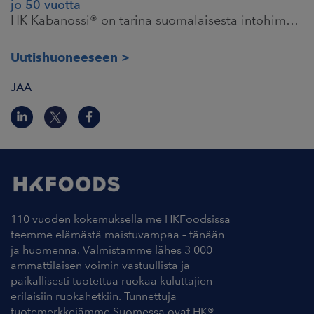
jo 50 vuotta
HK Kabanossi® on tarina suomalaisesta intohimosta, innovaatiosta ja yhteisistä hetkistä grillin äärellä. Se on legenda, joka ei alkanut suurista strategioista,
Uutishuoneeseen
JAA
110 vuoden kokemuksella me HKFoodsissa
teemme elämästä maistuvampaa – tänään
ja huomenna. Valmistamme lähes 3 000
ammattilaisen voimin vastuullista ja
paikallisesti tuotettua ruokaa kuluttajien
erilaisiin ruokahetkiin. Tunnettuja
tuotemerkkejämme Suomessa ovat HK®,