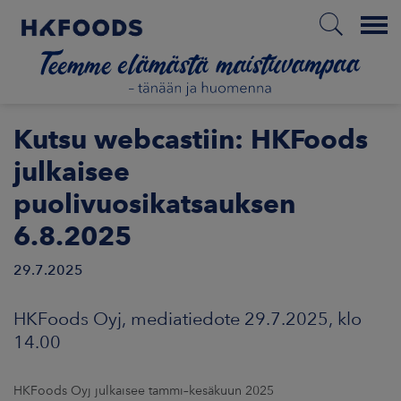
Menu
ETUSIVU
Kutsu webcastiin: HKFoods
julkaisee
puolivuosikatsauksen
FI
6.8.2025
29.7.2025
ETOA MEISTÄ
HKFoods Oyj, mediatiedote 29.7.2025, klo
STUULLISUUS
14.00
JOITTAJAT
HKFoods Oyj julkaisee tammi–kesäkuun 2025