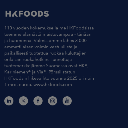
110 vuoden kokemuksella me HKFoodsissa
teemme elämästä maistuvampaa – tänään
ja huomenna. Valmistamme lähes 3 000
ammattilaisen voimin vastuullista ja
paikallisesti tuotettua ruokaa kuluttajien
erilaisiin ruokahetkiin. Tunnettuja
tuotemerkkejämme Suomessa ovat HK®,
Kariniemen® ja Via®. Pörssilistatun
HKFoodsin liikevaihto vuonna 2025 oli noin
1 mrd. euroa. www.hkfoods.com
Yhteystiedot