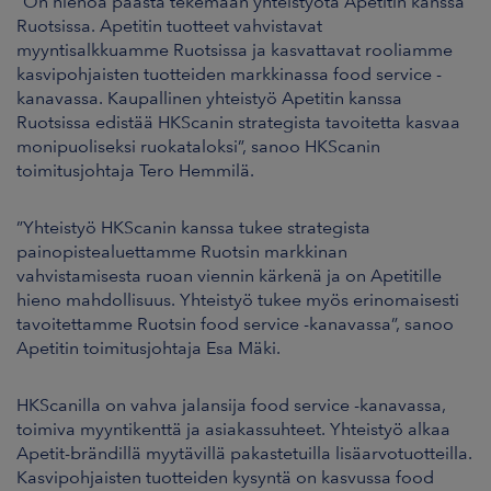
”On hienoa päästä tekemään yhteistyötä Apetitin kanssa
Ruotsissa. Apetitin tuotteet vahvistavat
myyntisalkkuamme Ruotsissa ja kasvattavat rooliamme
kasvipohjaisten tuotteiden markkinassa food service -
kanavassa. Kaupallinen yhteistyö Apetitin kanssa
Ruotsissa edistää HKScanin strategista tavoitetta kasvaa
monipuoliseksi ruokataloksi”, sanoo HKScanin
toimitusjohtaja Tero Hemmilä.
”Yhteistyö HKScanin kanssa tukee strategista
painopistealuettamme Ruotsin markkinan
vahvistamisesta ruoan viennin kärkenä ja on Apetitille
hieno mahdollisuus. Yhteistyö tukee myös erinomaisesti
tavoitettamme Ruotsin food service -kanavassa”, sanoo
Apetitin toimitusjohtaja Esa Mäki.
HKScanilla on vahva jalansija food service -kanavassa,
toimiva myyntikenttä ja asiakassuhteet. Yhteistyö alkaa
Apetit-brändillä myytävillä pakastetuilla lisäarvotuotteilla.
Kasvipohjaisten tuotteiden kysyntä on kasvussa food