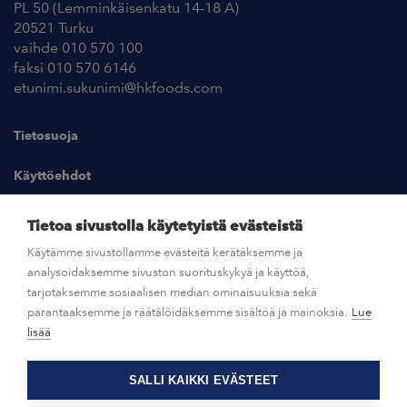
PL 50 (Lemminkäisenkatu 14-18 A)
20521 Turku
vaihde 010 570 100
faksi 010 570 6146
etunimi.sukunimi@hkfoods.com
Tietosuoja
Käyttöehdot
Kuvapankki
Tietoa sivustolla käytetyistä evästeistä
Käytämme sivustollamme evästeitä kerätäksemme ja
analysoidaksemme sivuston suorituskykyä ja käyttöä,
UUTISHUONE
tarjotaksemme sosiaalisen median ominaisuuksia sekä
parantaaksemme ja räätälöidäksemme sisältöä ja mainoksia.
Lue
AVOIMET TYÖPAIKAT
lisää
SALLI KAIKKI EVÄSTEET
OTA YHTEYTTÄ