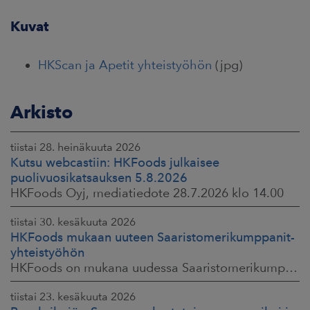
Kuvat
HKScan ja Apetit yhteistyöhön
(jpg)
Arkisto
tiistai 28. heinäkuuta 2026
Kutsu webcastiin: HKFoods julkaisee
puolivuosikatsauksen 5.8.2026
HKFoods Oyj, mediatiedote 28.7.2026 klo 14.00
tiistai 30. kesäkuuta 2026
HKFoods mukaan uuteen Saaristomerikumppanit-
yhteistyöhön
HKFoods on mukana uudessa Saaristomerikumppanit-hankkeessa, joka kokoaa yhteen elintarviketeollisuuden, kaupan, maataloustuottajat ja asiantuntijat. Tavoitteena
tiistai 23. kesäkuuta 2026