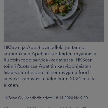
ARKKINAT
RA
UUTISHUONE
HTEYSTIEDOT
HKScan ja Apetit ovat allekirjoittaneet
sopimuksen Apetitin tuotteiden myynnistä
Ruotsin food service -kanavassa. HKScan
toimii Ruotsissa Apetitin kasvipohjaisten
lisäarvotuotteiden jälleenmyyjänä food
service -kanavassa helmikuun 2021 alusta
alkaen.
HKScan Oyj, lehdistötiedote 18.11.2020 klo 9.00