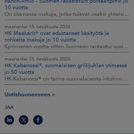
Ranch-ilmiö – Suomen rakastetuin porsaanpihvi jo
10 vuotta
On olemassa makuja, jotka tulevat osaksi yhteisiä ruokahetkiä ja -muistoja. HK® Viljaporsaan fileepihvi Ranch on juuri sellainen. Klassikko, joka on hallinnut
maanantai 15. kesäkuuta 2026
HK Maakarit® ovat edustaneet käsityötä ja
rohkeita makuja jo 10 vuotta
Kymmenen vuotta sitten Suomeen rantautui uusi ilmiö: artesaanihenkisyys. Pienpanimoiden ja käsityöläistuotteiden nostaessa päätään HKFoodsilla tunnistettiin,
maanantai 15. kesäkuuta 2026
HK Kabanossi®, suomalaisen grillijuhlan ytimessä
jo 50 vuotta
HK Kabanossi® on tarina suomalaisesta intohimosta, innovaatiosta ja yhteisistä hetkistä grillin äärellä. Se on legenda, joka ei alkanut suurista strategioista,
Uutishuoneeseen
JAA