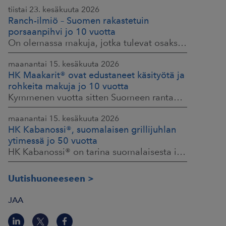
tiistai 23. kesäkuuta 2026
Ranch-ilmiö – Suomen rakastetuin
porsaanpihvi jo 10 vuotta
On olemassa makuja, jotka tulevat osaksi yhteisiä ruokahetkiä ja -muistoja. HK® Viljaporsaan fileepihvi Ranch on juuri sellainen. Klassikko, joka on hallinnut
maanantai 15. kesäkuuta 2026
HK Maakarit® ovat edustaneet käsityötä ja
rohkeita makuja jo 10 vuotta
Kymmenen vuotta sitten Suomeen rantautui uusi ilmiö: artesaanihenkisyys. Pienpanimoiden ja käsityöläistuotteiden nostaessa päätään HKFoodsilla tunnistettiin,
maanantai 15. kesäkuuta 2026
HK Kabanossi®, suomalaisen grillijuhlan
ytimessä jo 50 vuotta
HK Kabanossi® on tarina suomalaisesta intohimosta, innovaatiosta ja yhteisistä hetkistä grillin äärellä. Se on legenda, joka ei alkanut suurista strategioista,
Uutishuoneeseen
JAA