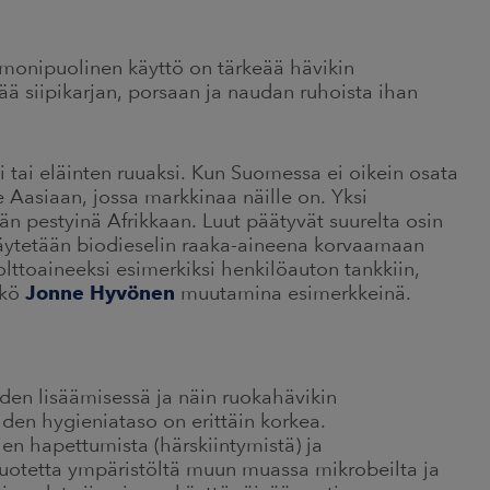
monipuolinen käyttö on tärkeää hävikin
 siipikarjan, porsaan ja naudan ruhoista ihan
si tai eläinten ruuaksi. Kun Suomessa ei oikein osata
e Aasiaan, jossa markkinaa näille on. Yksi
än pestyinä Afrikkaan. Luut päätyvät suurelta osin
 käytetään biodieselin raaka-aineena korvaamaan
olttoaineeksi esimerkiksi henkilöauton tankkiin,
kkö
Jonne Hyvönen
muutamina esimerkkeinä.
yden lisäämisessä ja näin ruokahävikin
den hygieniataso on erittäin korkea.
en hapettumista (härskiintymistä) ja
tuotetta ympäristöltä muun muassa mikrobeilta ja