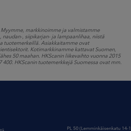
a. Myymme, markkinoimme ja valmistamme
-, naudan-, siipikarjan- ja lampaanlihaa, niistä
lla tuotemerkeillä. Asiakkaitamme ovat
a vientisektorit. Kotimarkkinamme kattavat Suomen,
 lähes 50 maahan. HKScanin liikevaihto vuonna 2015
oin 7 400. HKScanin tuotemerkkejä Suomessa ovat mm.
Yhteystiedot
PL 50 (Lemminkäisenkatu 14-1
tä