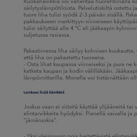
Ruokahävikkiä voi vähentää huolehtimalla ka
säilytyslämpötiloista. Palvelutiskiltä ostettu 
tuore liha tulisi syödä 2-3 päivän sisällä. Paka
pakkaukseen merkittyyn viimeiseen käyttöpäiv
tulisi säilyttää alle 4 °C eli jääkaapin kyl
suljetussa rasiassa.
Pakastimessa liha säilyy kolmisen kuukautta,
että liha on pakastettu tuoreena.
- Osta lihat kaupassa viimeiseksi ja pura ne 
katketa kaupan ja kodin välilläkään. Jääkaap
lämpömittarilla. Monella voi tietämättään ol
Laiskuus lisää hävikkiä
Joskus vaan ei viitsitä käyttää ylijääneitä ta
elintarvikkeita hyödyksi. Pienellä vaivalla ja
”jämäruokia”.
- Yksi yleisimmin pois heitettävistä elintarvi