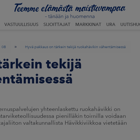
VASTUULLISUUS
SIJOITTAJAT
MARKKINAT
URA
UUTISH
»
08
Hyvä pakkaus on tärkein tekijä ruokahävikin vähentämisessä
ärkein tekijä
entämisessä
tsemuspalvelujen yhteenlaskettu ruokahävikki on
tarviketeollisuudessa pienilläkin toimilla voidaan
ajaliiton valtakunnallista Hävikkiviikkoa vietetään