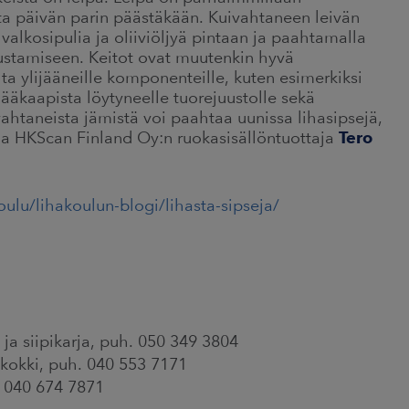
ta päivän parin päästäkään. Kuivahtaneen leivän
valkosipulia ja oliiviöljyä pintaan ja paahtamalla
rustamiseen. Keitot ovat muutenkin hyvä
lta ylijääneille komponenteille, kuten esimerkiksi
 jääkaapista löytyneelle tuorejuustolle sekä
vahtaneista jämistä voi paahtaa uunissa lihasipsejä,
kaa HKScan Finland Oy:n ruokasisällöntuottaja
Tero
ulu/lihakoulun-blogi/lihasta-sipseja/
ja siipikarja, puh. 050 349 3804
 kokki, puh. 040 553 7171
. 040 674 7871