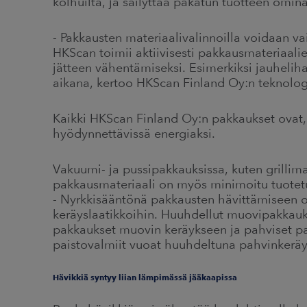
kolhuilta, ja säilyttää pakatun tuotteen omin
- Pakkausten materiaalivalinnoilla voidaan v
HKScan toimii aktiivisesti pakkausmateriaali
jätteen vähentämiseksi. Esimerkiksi jauhelih
aikana, kertoo HKScan Finland Oy:n teknolog
Kaikki HKScan Finland Oy:n pakkaukset ovat, k
hyödynnettävissä energiaksi.
Vakuumi- ja pussipakkauksissa, kuten grillima
pakkausmateriaali on myös minimoitu tuotetu
- Nyrkkisääntönä pakkausten hävittämiseen on
keräyslaatikkoihin. Huuhdellut muovipakkauks
pakkaukset muovin keräykseen ja pahviset pa
paistovalmiit vuoat huuhdeltuna pahvinkeräy
Hävikkiä syntyy liian lämpimässä jääkaapissa