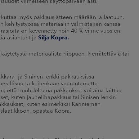
aisuudet viimeiseen käyttöpäivään asti.
aikuttaa myös pakkausjätteen määrään ja laatuun.
en kehitystyössä materiaalin valmistajien kanssa
arasioita on kevennetty noin 40 % viime vuosien
ia-asiantuntija
Silja Kopra.
äytetystä materiaalista riippuen, kierrätettäviä tai
kkara- ja Sininen lenkki-pakkauksissa
rvallisuutta kuitenkaan vaarantamatta.
, että huuhdeltuina pakkaukset voi aina laittaa
et, kuten jauhelihapakkaus tai Sinisen lenkin
kkaukset, kuten esimerkiksi Kariniemen
slaatikkoon, opastaa Kopra.