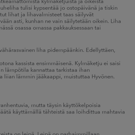
tkeamattomista kylmäketjuista ja oikeista
jauheliha tulisi kypsentää jo ostopäivänä ja tiskin
tut lihat ja lihavalmisteet taas säilyvät
ään asti, kunhan ne vain säilytetään oikein. Liha
mimmässä osassa omassa pakkauksessaan tai
 vähärasvainen liha pidempäänkin. Edellyttäen,
kotona kassista ensimmäisenä. Kylmäketju ei saisi
in lämpötila kannattaa tarkistaa ihan
la liian lämmin jääkaappi, muistuttaa Hyvönen.
i vanhentuvia, mutta täysin käyttökelpoisia
 päätä käyttämällä tähteistä saa loihdittua mahtavia
kkeista on leipä. Leipä on parhaimmillaan