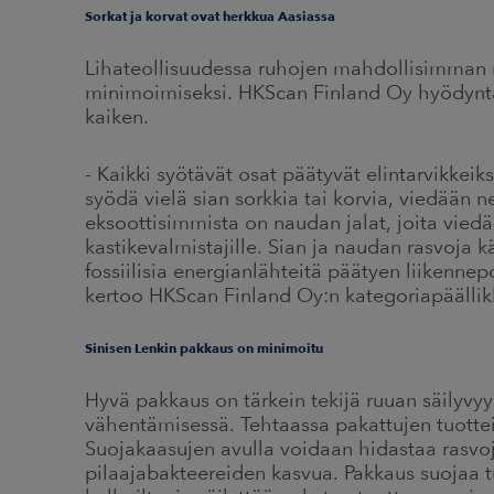
Sorkat ja korvat ovat herkkua Aasiassa
Lihateollisuudessa ruhojen mahdollisimman 
minimoimiseksi. HKScan Finland Oy hyödyntää
kaiken.
- Kaikki syötävät osat päätyvät elintarvikkeik
syödä vielä sian sorkkia tai korvia, viedään n
eksoottisimmista on naudan jalat, joita viedä
kastikevalmistajille. Sian ja naudan rasvoja
fossiilisia energianlähteitä päätyen liikennep
kertoo HKScan Finland Oy:n kategoriapäälli
Sinisen Lenkin pakkaus on minimoitu
Hyvä pakkaus on tärkein tekijä ruuan säilyvy
vähentämisessä. Tehtaassa pakattujen tuottei
Suojakaasujen avulla voidaan hidastaa rasvoj
pilaajabakteereiden kasvua. Pakkaus suojaa 