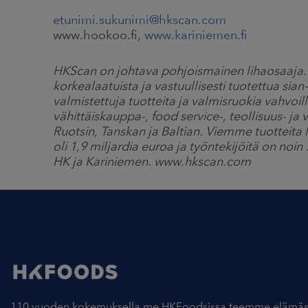
etunimi.sukunimi@hkscan.com
www.hookoo.fi,
www.kariniemen.fi
HKScan on johtava pohjoismainen lihaosaaj
korkealaatuista ja vastuullisesti tuotettua sian
valmistettuja tuotteita ja valmisruokia vahvoi
vähittäiskauppa-, food service-, teollisuus- j
Ruotsin, Tanskan ja Baltian. Viemme tuotteita
oli 1,9 miljardia euroa ja työntekijöitä on n
HK ja Kariniemen. www.hkscan.com
110 vuoden kokemuksella me HKFoodsissa teemme elämäs