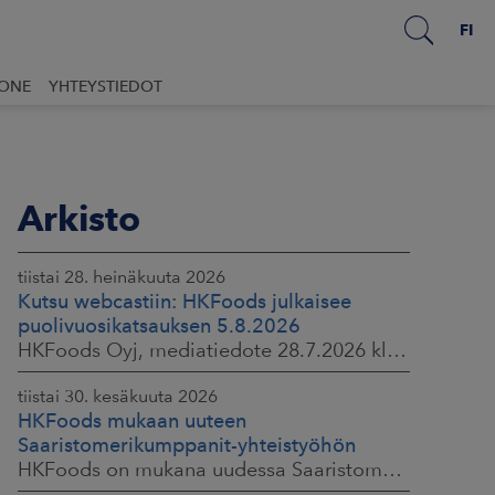
FI
UONE
YHTEYSTIEDOT
Arkisto
tiistai 28. heinäkuuta 2026
Kutsu webcastiin: HKFoods julkaisee
puolivuosikatsauksen 5.8.2026
HKFoods Oyj, mediatiedote 28.7.2026 klo 14.00
tiistai 30. kesäkuuta 2026
HKFoods mukaan uuteen
Saaristomerikumppanit-yhteistyöhön
HKFoods on mukana uudessa Saaristomerikumppanit-hankkeessa, joka kokoaa yhteen elintarviketeollisuuden, kaupan, maataloustuottajat ja asiantuntijat. Tavoitteena