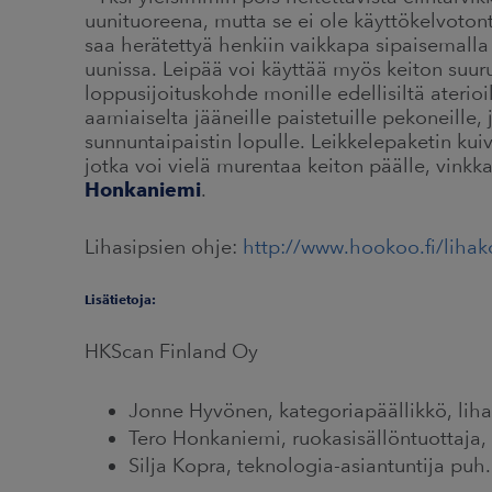
uunituoreena, mutta se ei ole käyttökelvoton
saa herätettyä henkiin vaikkapa sipaisemalla 
uunissa. Leipää voi käyttää myös keiton suu
loppusijoituskohde monille edellisiltä aterioi
aamiaiselta jääneille paistetuille pekoneille,
sunnuntaipaistin lopulle. Leikkelepaketin kui
jotka voi vielä murentaa keiton päälle, vink
Honkaniemi
.
Lihasipsien ohje:
http://www.hookoo.fi/lihako
Lisätietoja:
HKScan Finland Oy
Jonne Hyvönen, kategoriapäällikkö, liha 
Tero Honkaniemi, ruokasisällöntuottaja,
Silja Kopra, teknologia-asiantuntija puh