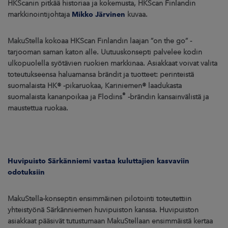
HKScanin pitkää historiaa ja kokemusta, HKScan Finlandin
markkinointijohtaja
Mikko Järvinen
kuvaa.
MakuStella kokoaa HKScan Finlandin laajan ”on the go” -
tarjooman saman katon alle. Uutuuskonsepti palvelee kodin
ulkopuolella syötävien ruokien markkinaa. Asiakkaat voivat valita
toteutukseensa haluamansa brändit ja tuotteet: perinteistä
suomalaista HK® -pikaruokaa, Kariniemen® laadukasta
®
suomalaista kananpoikaa ja Flodins
-brändin kansainvälistä ja
maustettua ruokaa.
Huvipuisto Särkänniemi vastaa kuluttajien kasvaviin
odotuksiin
MakuStella-konseptin ensimmäinen pilotointi toteutettiin
yhteistyönä Särkänniemen huvipuiston kanssa. Huvipuiston
asiakkaat pääsivät tutustumaan MakuStellaan ensimmäistä kertaa