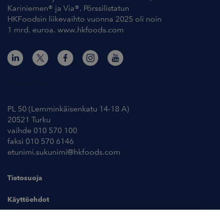
Kariniemen® ja Via®. Pörssilistatun
HKFoodsin liikevaihto vuonna 2025 oli noin
1 mrd. euroa. www.hkfoods.com
Yhteystiedot
PL 50 (Lemminkäisenkatu 14-18 A)
20521 Turku
vaihde 010 570 100
faksi 010 570 6146
etunimi.sukunimi@hkfoods.com
Tietosuoja
Käyttöehdot