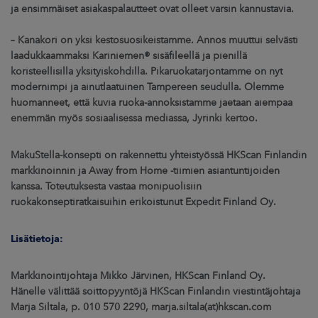
ja ensimmäiset asiakaspalautteet ovat olleet varsin kannustavia.
– Kanakori on yksi kestosuosikeistamme. Annos muuttui selvästi
laadukkaammaksi Kariniemen® sisäfileellä ja pienillä
koristeellisilla yksityiskohdilla. Pikaruokatarjontamme on nyt
modernimpi ja ainutlaatuinen Tampereen seudulla. Olemme
huomanneet, että kuvia ruoka-annoksistamme jaetaan aiempaa
enemmän myös sosiaalisessa mediassa, Jyrinki kertoo.
MakuStella-konsepti on rakennettu yhteistyössä HKScan Finlandin
markkinoinnin ja Away from Home -tiimien asiantuntijoiden
kanssa. Toteutuksesta vastaa monipuolisiin
ruokakonseptiratkaisuihin erikoistunut Expedit Finland Oy.
Lisätietoja:
Markkinointijohtaja Mikko Järvinen, HKScan Finland Oy.
Hänelle välittää soittopyyntöjä HKScan Finlandin viestintäjohtaja
Marja Siltala, p. 010 570 2290, marja.siltala(at)hkscan.com