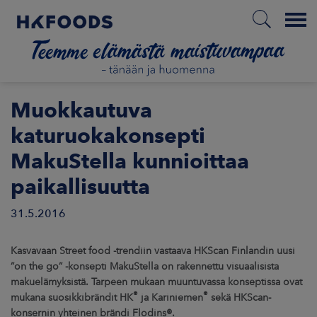
Menu
ETUSIVU
Muokkautuva
katuruokakonsepti
MakuStella kunnioittaa
FI
paikallisuutta
31.5.2016
ETOA MEISTÄ
STUULLISUUS
Kasvavaan Street food -trendiin vastaava HKScan Finlandin uusi
”on the go” -konsepti MakuStella on rakennettu visuaalisista
makuelämyksistä. Tarpeen mukaan muuntuvassa konseptissa ovat
JOITTAJAT
®
®
mukana suosikkibrändit HK
ja Kariniemen
sekä HKScan-
konsernin yhteinen brändi Flodins®.