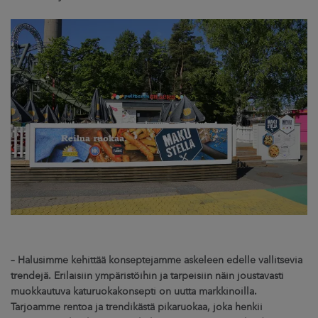
ARKKINAT
RA
UUTISHUONE
HTEYSTIEDOT
– Halusimme kehittää konseptejamme askeleen edelle vallitsevia
trendejä. Erilaisiin ympäristöihin ja tarpeisiin näin joustavasti
muokkautuva katuruokakonsepti on uutta markkinoilla.
Tarjoamme rentoa ja trendikästä pikaruokaa, joka henkii