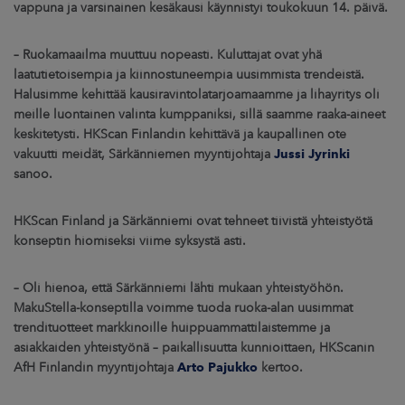
vappuna ja varsinainen kesäkausi käynnistyi toukokuun 14. päivä.
– Ruokamaailma muuttuu nopeasti. Kuluttajat ovat yhä
laatutietoisempia ja kiinnostuneempia uusimmista trendeistä.
Halusimme kehittää kausiravintolatarjoamaamme ja lihayritys oli
meille luontainen valinta kumppaniksi, sillä saamme raaka-aineet
keskitetysti. HKScan Finlandin kehittävä ja kaupallinen ote
vakuutti meidät, Särkänniemen myyntijohtaja
Jussi Jyrinki
sanoo.
HKScan Finland ja Särkänniemi ovat tehneet tiivistä yhteistyötä
konseptin hiomiseksi viime syksystä asti.
– Oli hienoa, että Särkänniemi lähti mukaan yhteistyöhön.
MakuStella-konseptilla voimme tuoda ruoka-alan uusimmat
trendituotteet markkinoille huippuammattilaistemme ja
asiakkaiden yhteistyönä – paikallisuutta kunnioittaen, HKScanin
AfH Finlandin myyntijohtaja
Arto Pajukko
kertoo.