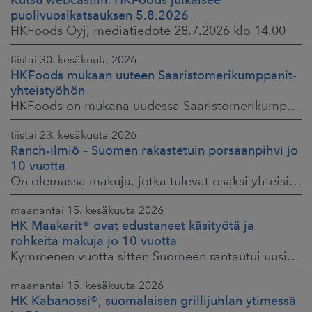
puolivuosikatsauksen 5.8.2026
HKFoods Oyj, mediatiedote 28.7.2026 klo 14.00
tiistai 30. kesäkuuta 2026
HKFoods mukaan uuteen Saaristomerikumppanit-
yhteistyöhön
HKFoods on mukana uudessa Saaristomerikumppanit-hankkeessa, joka kokoaa yhteen elintarviketeollisuuden, kaupan, maataloustuottajat ja asiantuntijat. Tavoitteena
tiistai 23. kesäkuuta 2026
Ranch-ilmiö – Suomen rakastetuin porsaanpihvi jo
10 vuotta
On olemassa makuja, jotka tulevat osaksi yhteisiä ruokahetkiä ja -muistoja. HK® Viljaporsaan fileepihvi Ranch on juuri sellainen. Klassikko, joka on hallinnut
maanantai 15. kesäkuuta 2026
HK Maakarit® ovat edustaneet käsityötä ja
rohkeita makuja jo 10 vuotta
Kymmenen vuotta sitten Suomeen rantautui uusi ilmiö: artesaanihenkisyys. Pienpanimoiden ja käsityöläistuotteiden nostaessa päätään HKFoodsilla tunnistettiin,
maanantai 15. kesäkuuta 2026
HK Kabanossi®, suomalaisen grillijuhlan ytimessä