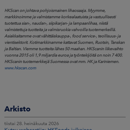
HKScan on johtava pohjoismainen lihaosaaja. Myymme,
markkinoimme ja valmistamme korkealaatuista ja vastuullisesti
tuotettua sian-, naudan-, siipikarjan- ja lampaanlihaa, niistä
valmistettuja tuotteita ja valmisruokia vahvoilla tuotemerkeillä.
Asiakkaitamme ovat vähittäiskauppa-, food service-, teollisuus- ja
vientisektorit. Kotimarkkinamme kattavat Suomen, Ruotsin, Tanskan
ja Baltian. Viemme tuotteita lähes 50 maahan. HKScanin liikevaihto
vuonna 2015 oli 1,9 miljardia euroa ja työntekijöitä on noin 7 400.
HKScanin tuotemerkkejä Suomessa ovat mm. HK ja Kariniemen.
www.hkscan.com
Arkisto
tiistai 28. heinäkuuta 2026
Kutsu webcastiin: HKFoods julkaisee