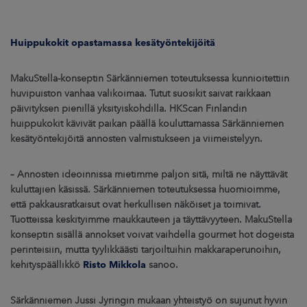
Huippukokit opastamassa kesätyöntekijöitä
MakuStella-konseptin Särkänniemen toteutuksessa kunnioitettiin
huvipuiston vanhaa valikoimaa. Tutut suosikit saivat raikkaan
päivityksen pienillä yksityiskohdilla. HKScan Finlandin
huippukokit kävivät paikan päällä kouluttamassa Särkänniemen
kesätyöntekijöitä annosten valmistukseen ja viimeistelyyn.
– Annosten ideoinnissa mietimme paljon sitä, miltä ne näyttävät
kuluttajien käsissä. Särkänniemen toteutuksessa huomioimme,
että pakkausratkaisut ovat herkullisen näköiset ja toimivat.
Tuotteissa keskityimme maukkauteen ja täyttävyyteen. MakuStella
konseptin sisällä annokset voivat vaihdella gourmet hot dogeista
perinteisiin, mutta tyylikkäästi tarjoiltuihin makkaraperunoihin,
kehityspäällikkö
Risto Mikkola
sanoo.
Särkänniemen Jussi Jyringin mukaan yhteistyö on sujunut hyvin