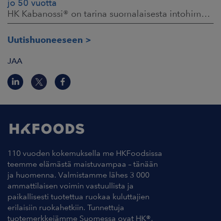
jo 50 vuotta
HK Kabanossi® on tarina suomalaisesta intohimosta, innovaatiosta ja yhteisistä hetkistä grillin äärellä. Se on legenda, joka ei alkanut suurista strategioista,
Uutishuoneeseen
JAA
110 vuoden kokemuksella me HKFoodsissa
teemme elämästä maistuvampaa – tänään
ja huomenna. Valmistamme lähes 3 000
ammattilaisen voimin vastuullista ja
paikallisesti tuotettua ruokaa kuluttajien
erilaisiin ruokahetkiin. Tunnettuja
tuotemerkkejämme Suomessa ovat HK®,