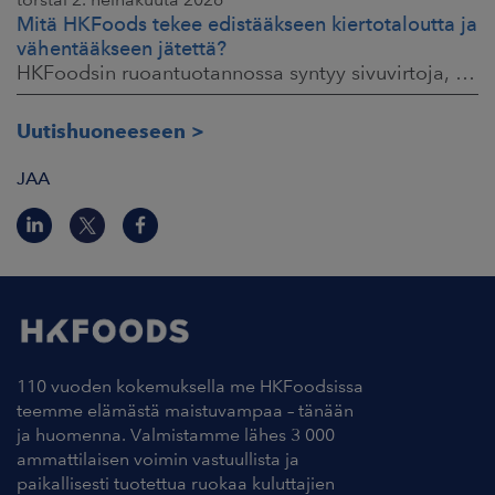
Mitä HKFoods tekee edistääkseen kiertotaloutta ja
vähentääkseen jätettä?
HKFoodsin ruoantuotannossa syntyy sivuvirtoja, jotka sisältävät arvokkaita ainesosia. Niistä osa ohjataan jo muille teollisuuden aloille hyötykäyttöön
Uutishuoneeseen
JAA
110 vuoden kokemuksella me HKFoodsissa
teemme elämästä maistuvampaa – tänään
ja huomenna. Valmistamme lähes 3 000
ammattilaisen voimin vastuullista ja
paikallisesti tuotettua ruokaa kuluttajien