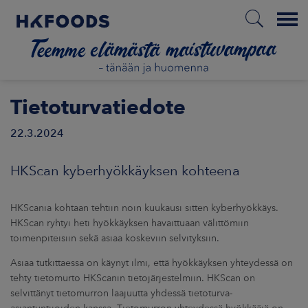
Menu
ETUSIVU
Tietoturvatiedote
22.3.2024
FI
HKScan kyberhyökkäyksen kohteena
ETOA MEISTÄ
HKScania kohtaan tehtiin noin kuukausi sitten kyberhyökkäys.
HKScan ryhtyi heti hyökkäyksen havaittuaan välittömiin
toimenpiteisiin sekä asiaa koskeviin selvityksiin.
STUULLISUUS
Asiaa tutkittaessa on käynyt ilmi, että hyökkäyksen yhteydessä on
tehty tietomurto HKScanin tietojärjestelmiin. HKScan on
JOITTAJAT
selvittänyt tietomurron laajuutta yhdessä tietoturva-