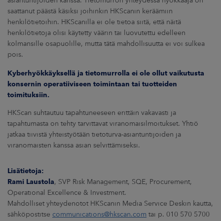
asiantuntijoiden kanssa. Tietomurron yhteydessä hyökkääjä on
ARKKINAT
saattanut päästä käsiksi joihinkin HKScanin keräämiin
henkilötietoihin. HKScanilla ei ole tietoa siitä, että näitä
RA
henkilötietoja olisi käytetty väärin tai luovutettu edelleen
kolmansille osapuolille, mutta tätä mahdollisuutta ei voi sulkea
pois.
UUTISHUONE
Kyberhyökkäyksellä ja tietomurrolla ei ole ollut vaikutusta
HTEYSTIEDOT
konsernin operatiiviseen toimintaan tai tuotteiden
toimituksiin.
HKScan suhtautuu tapahtuneeseen erittäin vakavasti ja
tapahtumasta on tehty tarvittavat viranomaisilmoitukset. Yhtiö
jatkaa tiivistä yhteistyötään tietoturva-asiantuntijoiden ja
viranomaisten kanssa asian selvittämiseksi.
Lisätietoja:
Rami Laustola
, SVP Risk Management, SQE, Procurement,
Operational Excellence & Investment.
Mahdolliset yhteydenotot HKScanin Media Service Deskin kautta,
sähköpostitse
communications@hkscan.com
tai p. 010 570 5700