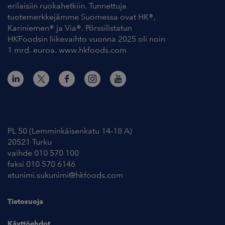
erilaisiin ruokahetkiin. Tunnettuja
tuotemerkkejämme Suomessa ovat HK®,
Kariniemen® ja Via®. Pörssilistatun
HKFoodsin liikevaihto vuonna 2025 oli noin
1 mrd. euroa. www.hkfoods.com
Yhteystiedot
PL 50 (Lemminkäisenkatu 14-18 A)
20521 Turku
vaihde 010 570 100
faksi 010 570 6146
etunimi.sukunimi@hkfoods.com
Tietosuoja
Käyttöehdot